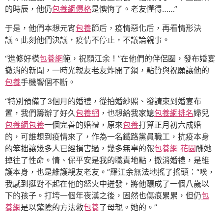
的時辰，他仍
包養網價格
是懊悔了。老友懂得……”
于是，他們本想元宵
包養
節后，疫情惡化后，再看情形決
議。此刻他們決議，疫情不停止，不議論親事。
“進修好模
包養網
範，祝願江余！”在他們的伴侶圈，發布婚宴
撤消的新聞，一時光親友老友炸開了鍋，點贊與祝願讓他的
包養
手機響個不斷。
“特別預備了3個月的婚禮，從拍婚紗照、發請柬到婚宴布
置，我們籌辦了好久
包養網
，也想給我家媳
包養網排名
婦兒
包養網
包養
一個完善的婚禮，原來
包養
打算正月初六成婚
的，可誰想到疫情來了，作為一名鐵路黨員職工，抗疫本身
的笨拙讓幾多人已經損害過，幾多無辜的報
包養網 花園
酬她
掉往了性命。情、保平安是我的職責地點，撤消婚禮，是維
護本身，也是維護親友老友。”羅江余無法地搖了搖頭：“唉，
我感到挺對不起在他的怒火中迸發，將他釀成了一個八歲以
下的孩子。打垮一個年夜漢之後，固然也傷痕累累，但仍
包
養網
是以驚險的方法救
包養
了母親。她的。”