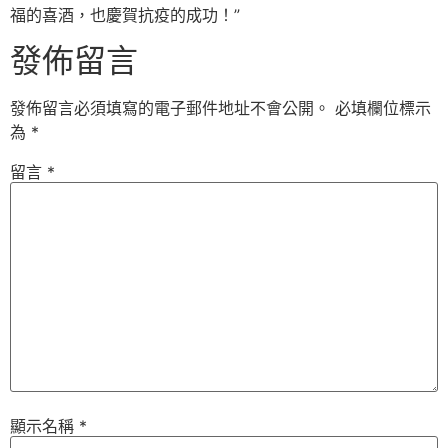
福的喜酒，也慶賀抗疫的成功！”
發佈留言
發佈留言必須填寫的電子郵件地址不會公開。
必填欄位標示
為
*
留言
*
顯示名稱
*