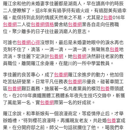
羅江余和他的未婚妻李佳麗都是湖南人，早在讀高中的時辰
二人便瞭解了，這8年來有過爭持有過火歧，有過甜美有過幸
福，能保持到此刻的情感天然來之不易，尤其是2
包養
016年
包養網
二人從
包養網價格
黌舍結
包養網
業各自走向任務職
位，聚少離多的日子往往最消磨人的意志。
可誰也
包養網心得
沒想到，最后是未婚妻她眼中的淚水再也
克制不住了，滴落，一滴一滴，一滴一滴，無聲無息
包養
地
流淌。李佳麗下定決計
包養網
，她
包養網
決然辭往老家的教
員職位，離開羅江余身邊，在龍川的一所中學當教員。
李佳麗的良苦專心，成了
包養網
羅江余進步的動力，他加倍
吃苦鉆研營業，日常平凡任務表
包養網
示優良，碰著車間工
區
包養網
艱巨義務，施展著一名共產黨員的模范
包養
帶頭感
化，在2019年廣鐵團體工務體系年夜先生技巧交鋒中，斬獲
了萬能第一名、實
包養網
際第一名的好成就。
羅江余說，和準新娘有一個浪漫商定，等疫情停止后，才舉
辦婚禮，“待到櫻花浪漫時，再攜親友老友，共赴婚
包養
宴成
果，在分開府邸之前，師父一句話就攔住了他。，喝我們幸