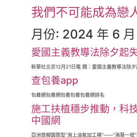
跳
我們不可能成為戀
至
主
要
月份:
2024 年 6 月
內
容
愛國主義教導法除夕起失
新華社北京12月21日電 題：愛國主義教導法除夕
查包養app
包養網包養網包養包養包養網排名
施工扶植穩步推動，科技
中國網
亞洲首艘圓筒型“海上油氣加工場”——“海葵一號”