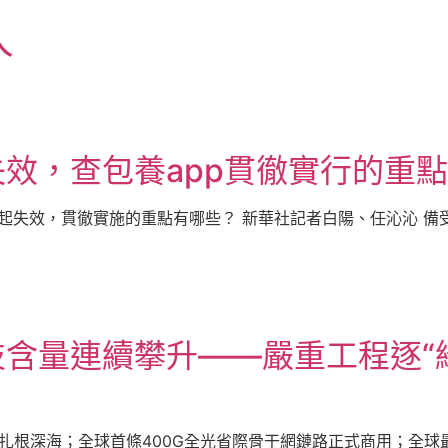
人
效，查包養app貫徹實行的重點
起失效，貫徹實施的重點有哪些？ 新華社記者白陽、任沁沁 備受關
含量連續攀升——嚴重工程逐“綠
扎根深海；全球首條400G全光省際骨干網鏈路正式商用；全球最年