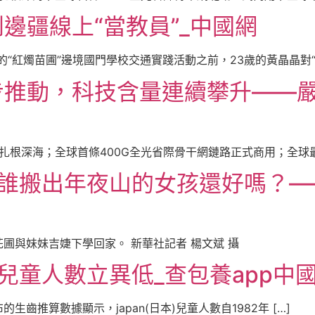
邊疆線上“當教員”_中國網
“紅燭苗圃”邊境國門學校交通實踐活動之前，23歲的黃晶晶對“邊
推動，科技含量連續攀升——嚴重
扎根深海；全球首條400G全光省際骨干網鏈路正式商用；全球最年
誰搬出年夜山的女孩還好嗎？—
 花圃與妹妹吉婕下學回家。 新華社記者 楊文斌 攝
本)兒童人數立異低_查包養app中
的生齒推算數據顯示，japan(日本)兒童人數自1982年 […]