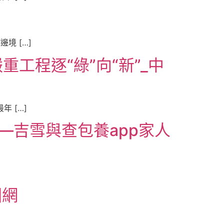
境 […]
工程逐“綠”向“新”_中
 […]
—吉雪與查包養app家人
國網