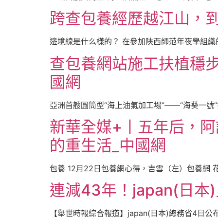
跨查包養經歷越江山，到
邊境線是什么樣的？ 在參加陜西師范年夜學組織的
查包養網站施工扶植穩步
國網
亞洲首艘圓筒型“海上油氣加工場”——“海葵一號”
新華全媒+丨五年后，阿
的重生活_中國網
包養 12月22日包養網心得，吉雪（左）包養網
連減43年！japan(日
【舉世時報綜合報道】japan(日本)總務省4日公布