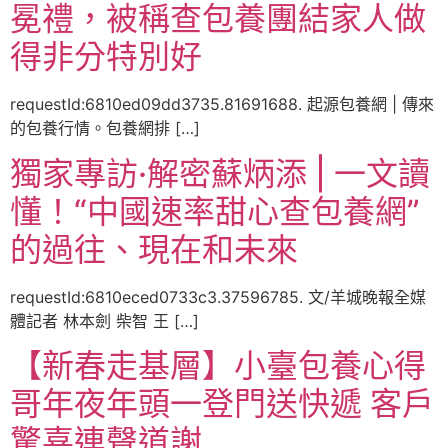
冕禮，被稱查包養團結家人做
得非分特別好
requestId:6810ed09dd3735.81691688. 起源包養網 | 傳來
的包養行情。包養網排 […]
獨家專訪·解密蘇炳添 | 一文讀
懂！“中國速率甜心查包養網”
的過往、現在和未來
requestId:6810eced0733c3.37596785. 文/羊城晚報全媒
體記者 林本劍 柴智 王 […]
【新春走基層】小臺包養心得
哥年夜年頭一登門送快遞 客戶
驚喜連聲道謝