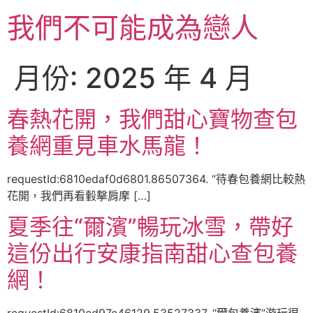
跳
我們不可能成為戀人
至
主
要
月份:
2025 年 4 月
內
容
春熱花開，我們甜心寶物查包
養網重見車水馬龍！
requestId:6810edaf0d6801.86507364. “待春包養網比較熱
花開，我們再看轂擊肩摩 […]
夏季往“爾濱”暢玩冰雪，帶好
這份出行安康指南甜心查包養
網！