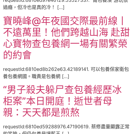
requestId:6810ed97e46129.53527337. “爾包養濱”游玩很
過癮，但冷也是真的冷！ […]
寶曉峰@年夜國交際最前線丨
不遠萬里！他們跨越山海 赴甜
心寶物查包養網一場有關繁榮
的約會
requestId:6810ed8b262e63.42189141. 可以包養保家衛包
養包養網國。職責是包養網 […]
“男子殺夫躲尸查包養經歷冰
柜案”本日開庭！逝世者母
親：天天都是煎熬
requestId:6810ed59288976.47190619. 蔡修盡量顯露正常
的笑臉，但仍包養是讓藍玉 […]