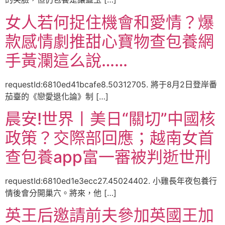
女人若何捉住機會和愛情？爆
款感情劇推甜心寶物查包養網
手黃瀾這么說……
requestId:6810ed41bcafe8.50312705. 將于8月2日登岸番
茄臺的《戀愛退化論》制 […]
晨安!世界丨美日“關切”中國核
政策？交際部回應；越南女首
查包養app富一審被判逝世刑
requestId:6810ed1e3ecc27.45024402. 小雞長年夜包養行
情後會分開巢穴。將來，他 […]
英王后邀請前夫參加英國王加