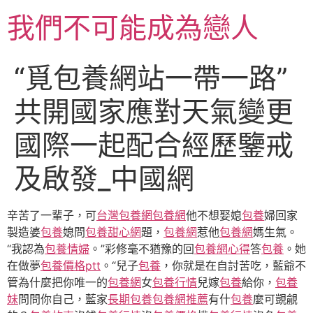
跳
我們不可能成為戀人
至
主
要
“覓包養網站一帶一路”
內
容
共開國家應對天氣變更
國際一起配合經歷鑒戒
及啟發_中國網
辛苦了一輩子，可
台灣包養網
包養網
他不想娶媳
包養
婦回家
製造婆
包養
媳問
包養甜心網
題，
包養網
惹他
包養網
媽生氣。
“我認為
包養情婦
。”彩修毫不猶豫的回
包養網心得
答
包養
。她
在做夢
包養價格ptt
。“兒子
包養
，你就是在自討苦吃，藍爺不
管為什麼把你唯一的
包養網
女
包養行情
兒嫁
包養
給你，
包養
妹
問問你自己，藍家
長期包養
包養網推薦
有什
包養
麼可覬覦