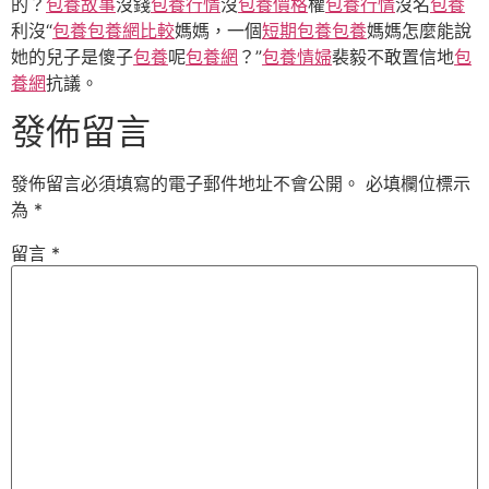
的？
包養故事
沒錢
包養行情
沒
包養價格
權
包養行情
沒名
包養
利沒“
包養
包養網比較
媽媽，一個
短期包養
包養
媽媽怎麼能說
她的兒子是傻子
包養
呢
包養網
？”
包養情婦
裴毅不敢置信地
包
養網
抗議。
發佈留言
發佈留言必須填寫的電子郵件地址不會公開。
必填欄位標示
為
*
留言
*