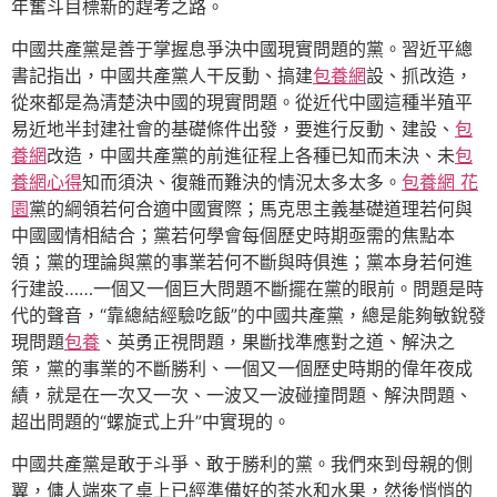
年奮斗目標新的趕考之路。
中國共產黨是善于掌握息爭決中國現實問題的黨。習近平總
書記指出，中國共產黨人干反動、搞建
包養網
設、抓改造，
從來都是為清楚決中國的現實問題。從近代中國這種半殖平
易近地半封建社會的基礎條件出發，要進行反動、建設、
包
養網
改造，中國共產黨的前進征程上各種已知而未決、未
包
養網心得
知而須決、復雜而難決的情況太多太多。
包養網 花
園
黨的綱領若何合適中國實際；馬克思主義基礎道理若何與
中國國情相結合；黨若何學會每個歷史時期亟需的焦點本
領；黨的理論與黨的事業若何不斷與時俱進；黨本身若何進
行建設……一個又一個巨大問題不斷擺在黨的眼前。問題是時
代的聲音，“靠總結經驗吃飯”的中國共產黨，總是能夠敏銳發
現問題
包養
、英勇正視問題，果斷找準應對之道、解決之
策，黨的事業的不斷勝利、一個又一個歷史時期的偉年夜成
績，就是在一次又一次、一波又一波碰撞問題、解決問題、
超出問題的“螺旋式上升”中實現的。
中國共產黨是敢于斗爭、敢于勝利的黨。我們來到母親的側
翼，傭人端來了桌上已經準備好的茶水和水果，然後悄悄的