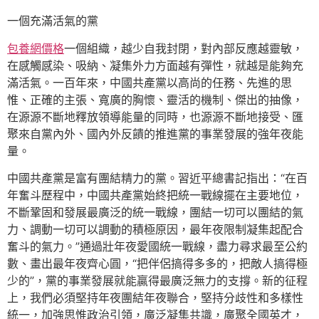
一個充滿活氣的黨
包養網價格
一個組織，越少自我封閉，對內部反應越靈敏，
在感觸感染、吸納、凝集外力方面越有彈性，就越是能夠充
滿活氣。一百年來，中國共產黨以高尚的任務、先進的思
惟、正確的主張、寬廣的胸懷、靈活的機制、傑出的抽像，
在源源不斷地釋放領導能量的同時，也源源不斷地接受、匯
聚來自黨內外、國內外反饋的推進黨的事業發展的強年夜能
量。
中國共產黨是富有團結精力的黨。習近平總書記指出：“在百
年奮斗歷程中，中國共產黨始終把統一戰線擺在主要地位，
不斷鞏固和發展最廣泛的統一戰線，團結一切可以團結的氣
力、調動一切可以調動的積極原因，最年夜限制凝集起配合
奮斗的氣力。”通過壯年夜愛國統一戰線，盡力尋求最至公約
數、畫出最年夜齊心圓，“把伴侶搞得多多的，把敵人搞得極
少的”，黨的事業發展就能贏得最廣泛無力的支撐。新的征程
上，我們必須堅持年夜團結年夜聯合，堅持分歧性和多樣性
統一，加強思惟政治引領，廣泛凝集共識，廣聚全國英才，