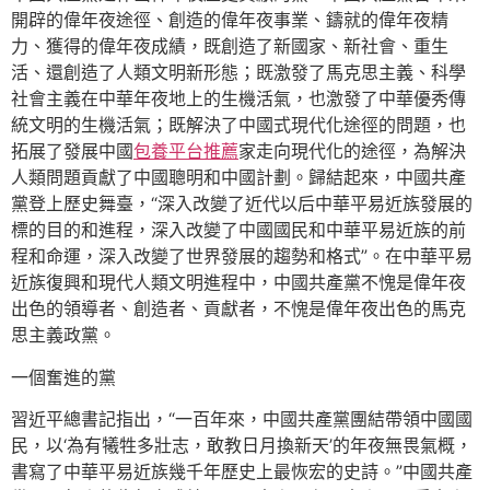
開辟的偉年夜途徑、創造的偉年夜事業、鑄就的偉年夜精
力、獲得的偉年夜成績，既創造了新國家、新社會、重生
活、還創造了人類文明新形態；既激發了馬克思主義、科學
社會主義在中華年夜地上的生機活氣，也激發了中華優秀傳
統文明的生機活氣；既解決了中國式現代化途徑的問題，也
拓展了發展中國
包養平台推薦
家走向現代化的途徑，為解決
人類問題貢獻了中國聰明和中國計劃。歸結起來，中國共產
黨登上歷史舞臺，“深入改變了近代以后中華平易近族發展的
標的目的和進程，深入改變了中國國民和中華平易近族的前
程和命運，深入改變了世界發展的趨勢和格式”。在中華平易
近族復興和現代人類文明進程中，中國共產黨不愧是偉年夜
出色的領導者、創造者、貢獻者，不愧是偉年夜出色的馬克
思主義政黨。
一個奮進的黨
習近平總書記指出，“一百年來，中國共產黨團結帶領中國國
民，以‘為有犧牲多壯志，敢教日月換新天’的年夜無畏氣概，
書寫了中華平易近族幾千年歷史上最恢宏的史詩。”中國共產