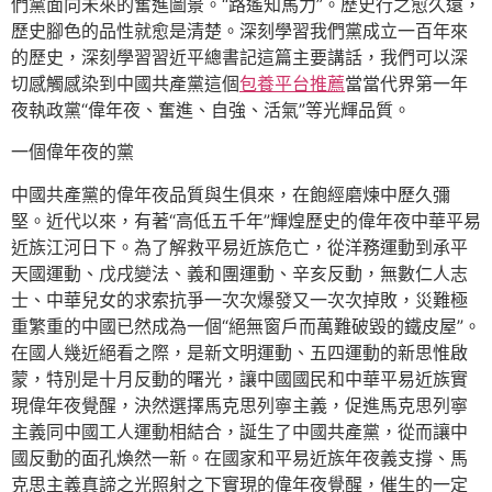
們黨面向未來的奮進圖景。“路遙知馬力”。歷史行之愈久遠，
歷史腳色的品性就愈是清楚。深刻學習我們黨成立一百年來
的歷史，深刻學習習近平總書記這篇主要講話，我們可以深
切感觸感染到中國共產黨這個
包養平台推薦
當當代界第一年
夜執政黨“偉年夜、奮進、自強、活氣”等光輝品質。
一個偉年夜的黨
中國共產黨的偉年夜品質與生俱來，在飽經磨煉中歷久彌
堅。近代以來，有著“高低五千年”輝煌歷史的偉年夜中華平易
近族江河日下。為了解救平易近族危亡，從洋務運動到承平
天國運動、戊戌變法、義和團運動、辛亥反動，無數仁人志
士、中華兒女的求索抗爭一次次爆發又一次次掉敗，災難極
重繁重的中國已然成為一個“絕無窗戶而萬難破毀的鐵皮屋”。
在國人幾近絕看之際，是新文明運動、五四運動的新思惟啟
蒙，特別是十月反動的曙光，讓中國國民和中華平易近族實
現偉年夜覺醒，決然選擇馬克思列寧主義，促進馬克思列寧
主義同中國工人運動相結合，誕生了中國共產黨，從而讓中
國反動的面孔煥然一新。在國家和平易近族年夜義支撐、馬
克思主義真諦之光照射之下實現的偉年夜覺醒，催生的一定