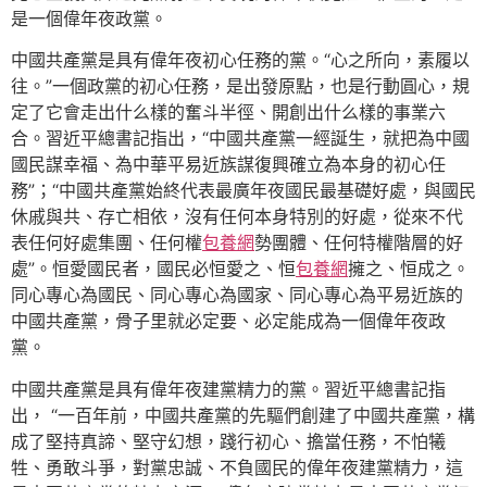
是一個偉年夜政黨。
中國共產黨是具有偉年夜初心任務的黨。“心之所向，素履以
往。”一個政黨的初心任務，是出發原點，也是行動圓心，規
定了它會走出什么樣的奮斗半徑、開創出什么樣的事業六
合。習近平總書記指出，“中國共產黨一經誕生，就把為中國
國民謀幸福、為中華平易近族謀復興確立為本身的初心任
務”；“中國共產黨始終代表最廣年夜國民最基礎好處，與國民
休戚與共、存亡相依，沒有任何本身特別的好處，從來不代
表任何好處集團、任何權
包養網
勢團體、任何特權階層的好
處”。恒愛國民者，國民必恒愛之、恒
包養網
擁之、恒成之。
同心專心為國民、同心專心為國家、同心專心為平易近族的
中國共產黨，骨子里就必定要、必定能成為一個偉年夜政
黨。
中國共產黨是具有偉年夜建黨精力的黨。習近平總書記指
出， “一百年前，中國共產黨的先驅們創建了中國共產黨，構
成了堅持真諦、堅守幻想，踐行初心、擔當任務，不怕犧
牲、勇敢斗爭，對黨忠誠、不負國民的偉年夜建黨精力，這