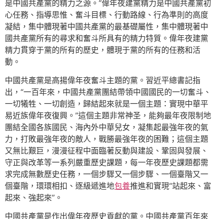
是中國共產黨的精力之源。”偉年夜建黨精力是中國共產黨初
心任務、指導思惟、奮斗目標、行動路線、行為準則的高度
凝結，集中體現著中國共產黨的最基礎屬性，集中體現著中
國共產黨所有的尋求和奮斗所具有的精力特質。偉年夜建黨
精力貫穿于黨的所有的歷史，體現于黨的所有的任務和活
動。
中國共產黨是高揚偉年夜奮斗主題的黨。習近平總書記指
出，“一百年來，中國共產黨團結帶領中國國民的一切奮斗、
一切犧牲、一切創造，歸結起來就是一個主題：實現中華平
易近族偉年夜復興。”這個主題非常神圣，能夠最年夜限制地
團結全國各族國民、海內外中華兒女，凝集起最強年夜的氣
力，打敗最強年夜的敵人，戰勝最強年夜的困難；這個主題
又無比艱巨，漫漫征程中面臨著反動與建設、鞏固與發展、
守正與改革等一系列嚴重歷史課題，每一年夜歷史課題都需
求完成無數歷史任務，一個步驟又一個步驟、一個臺階又一
個臺階，環環相扣、逐級遞進地
包養
推進和實現“站起來、富
起來、強起來”。
中國共產黨是作出偉年夜歷史貢獻的黨。中國共產黨百年來