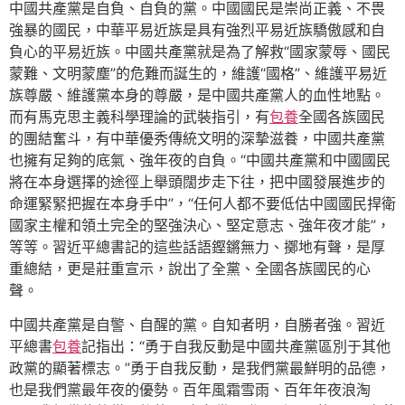
中國共產黨是自負、自負的黨。中國國民是崇尚正義、不畏
強暴的國民，中華平易近族是具有強烈平易近族驕傲感和自
負心的平易近族。中國共產黨就是為了解救“國家蒙辱、國民
蒙難、文明蒙塵”的危難而誕生的，維護“國格”、維護平易近
族尊嚴、維護黨本身的尊嚴，是中國共產黨人的血性地點。
而有馬克思主義科學理論的武裝指引，有
包養
全國各族國民
的團結奮斗，有中華優秀傳統文明的深摯滋養，中國共產黨
也擁有足夠的底氣、強年夜的自負。“中國共產黨和中國國民
將在本身選擇的途徑上舉頭闊步走下往，把中國發展進步的
命運緊緊把握在本身手中”，“任何人都不要低估中國國民捍衛
國家主權和領土完全的堅強決心、堅定意志、強年夜才能”，
等等。習近平總書記的這些話語鏗鏘無力、擲地有聲，是厚
重總結，更是莊重宣示，說出了全黨、全國各族國民的心
聲。
中國共產黨是自警、自醒的黨。自知者明，自勝者強。習近
平總書
包養
記指出：“勇于自我反動是中國共產黨區別于其他
政黨的顯著標志。”勇于自我反動，是我們黨最鮮明的品德，
也是我們黨最年夜的優勢。百年風霜雪雨、百年年夜浪淘