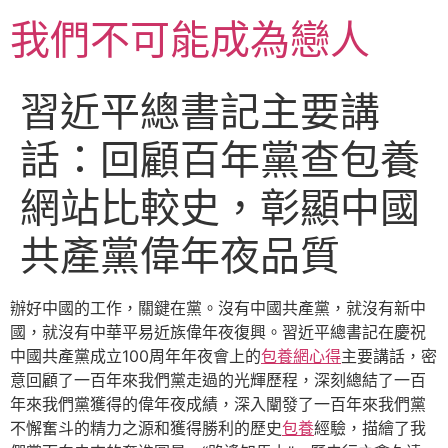
跳
我們不可能成為戀人
至
主
要
習近平總書記主要講
內
容
話：回顧百年黨查包養
網站比較史，彰顯中國
共產黨偉年夜品質
辦好中國的工作，關鍵在黨。沒有中國共產黨，就沒有新中
國，就沒有中華平易近族偉年夜復興。習近平總書記在慶祝
中國共產黨成立100周年年夜會上的
包養網心得
主要講話，密
意回顧了一百年來我們黨走過的光輝歷程，深刻總結了一百
年來我們黨獲得的偉年夜成績，深入闡發了一百年來我們黨
不懈奮斗的精力之源和獲得勝利的歷史
包養
經驗，描繪了我