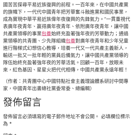
國苦苦探尋平易近族復興的前程。一百年來，在中國共產黨
的旗幟下，一代代中國青年把芳華奮斗融進黨和國民事業，
成為實現中華平易近族偉年夜復興的先鋒氣力。”一貫重視代
表廣年夜青年、贏得廣年夜青年、依附廣年夜青年，讓中國
共產黨領導的事業
包養
始終充盈著強年夜的芳華動力；通過
黨領導的共青團、少先隊組織
包養
對廣年夜青年和少年兒童
進行階梯式幻想信心教導，培養一代又一代共產主義新人，
輸送一批又一批年輕的黨員后備氣力，讓中國共產黨領導的
隊伍始終充盈著強年夜的芳華活氣。回顧一百年，放眼未
來，紅色基因、星星火把代代相傳，中國共產黨永遠年輕！
（作者：共青團中心中國特點社會主義理論體系研討中間專
家，中國青年出書總社黨委常委、總編輯）
發佈留言
發佈留言必須填寫的電子郵件地址不會公開。
必填欄位標示
為
*