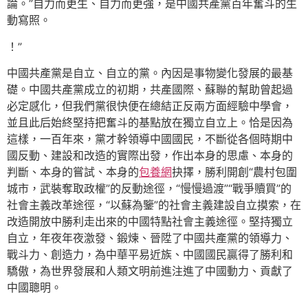
論。”自力而更生、自力而更強，是中國共產黨百年奮斗的生
動寫照。
！”
中國共產黨是自立、自立的黨。內因是事物變化發展的最基
礎。中國共產黨成立的初期，共產國際、蘇聯的幫助曾起過
必定感化，但我們黨很快便在總結正反兩方面經驗中學會，
並且此后始終堅持把奮斗的基點放在獨立自立上。恰是因為
這樣，一百年來，黨才幹領導中國國民，不斷從各個時期中
國反動、建設和改造的實際出發，作出本身的思慮、本身的
判斷、本身的嘗試、本身的
包養網
抉擇，勝利開創“農村包圍
城市，武裝奪取政權”的反動途徑，“慢慢過渡”“戰爭贖買”的
社會主義改革途徑，“以蘇為鑒”的社會主義建設自立摸索，在
改造開放中勝利走出來的中國特點社會主義途徑。堅持獨立
自立，年夜年夜激發、鍛煉、晉陞了中國共產黨的領導力、
戰斗力、創造力，為中華平易近族、中國國民贏得了勝利和
驕傲，為世界發展和人類文明前進注進了中國動力、貢獻了
中國聰明。