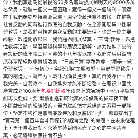
沙，我們黨能夠從最後的50多名黨員發展到明天的9500多萬
名黨員，戰勝一個又一個困難，獲得一個又一個勝利，關鍵
在于我們始終堅持黨要管黨、周全從嚴治黨不放松，在推動
社會反動的同時進行徹底的自我反動。在全黨開展集中性學
習教導，是我們黨推進自我反動的主要途徑，也是一條主要
經驗。改造開放以來，我們通過開展整黨、“三講”教導、先進
性教導活動、學習實踐科學發展觀活動等，無力推進了黨的
建設新的偉年夜工程。黨的十八年夜以來，我們先后組織開
展群眾路線教導實踐活動、“三嚴三實”專題教導、“兩學一做”
學習教導、“不忘初心、牢記任務”主題教導、黨史學習教導，
黨的創造力、凝集力、戰斗力顯著進步，黨的自我凈化、自
我完美、自我改革、自我進步才能不斷增強。在慶祝中國共
產黨成立100周年
包養網比較
年夜會上的講話中，習近平總書
記再次強調，要“繼續推進新時代黨的建設新的偉年夜工程，
不斷嚴密黨的組織體系，著力建設德才兼備的高素質干部隊
伍，堅定不移推進黨風廉政建設和反腐敗斗爭”，鄭重提出了
“實現第二個百年奮斗目標新的趕考之路”的命題。在未來征程
上，勇于自我反動、永遠堅持對國民赤子之心的中國共產
黨，必定將繼續無往而不勝。