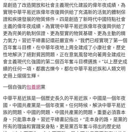
是創造了改造開放和社會主義現代化建設的偉年夜成績，為
實現中華平易近族偉年夜復興供給了充滿新的活氣的體制保
證和疾速發展的物質條件。四是創造了新時代中國特點社會
主義的偉年夜成績，為實現中華平易近族偉年夜復興供給了
更為完美的軌制保證、更為堅實的物質基礎、更為主動的精
力氣力。習近平總書記還莊嚴宣佈，“我們已經實現了第一個
百年奮斗目標，在中華年夜地上周全建成了小康社會，歷史
性地解決了絕對貧困問題，正在意氣風發地向著周全建成社
會主義現代化強國的第二個百年奮斗目標邁進。”以上歷史成
績的任何一項，都震古爍今，都在中華平易近族和人類文明
史冊上熠熠生輝。
一個自強的
包養網
黨
中華平易近族是一個歷史長久的平易近族，中國是一個年夜
國，中國共產黨是一個年夜黨。任何時候，解決中華平易近
族的問題、中國的問題、中國共產黨的問題，重要必須靠本
身、只能靠本身。習近平總書記指出，“走本身的路，是黨的
所有的理論和實踐安身點，更是黨百年奮斗得出的歷史結