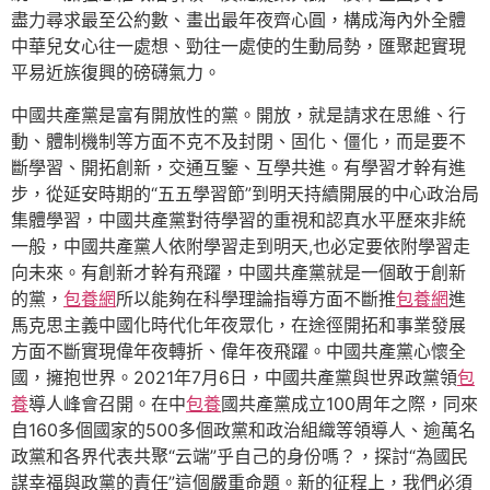
盡力尋求最至公約數、畫出最年夜齊心圓，構成海內外全體
中華兒女心往一處想、勁往一處使的生動局勢，匯聚起實現
平易近族復興的磅礴氣力。
中國共產黨是富有開放性的黨。開放，就是請求在思維、行
動、體制機制等方面不克不及封閉、固化、僵化，而是要不
斷學習、開拓創新，交通互鑒、互學共進。有學習才幹有進
步，從延安時期的“五五學習節”到明天持續開展的中心政治局
集體學習，中國共產黨對待學習的重視和認真水平歷來非統
一般，中國共產黨人依附學習走到明天,也必定要依附學習走
向未來。有創新才幹有飛躍，中國共產黨就是一個敢于創新
的黨，
包養網
所以能夠在科學理論指導方面不斷推
包養網
進
馬克思主義中國化時代化年夜眾化，在途徑開拓和事業發展
方面不斷實現偉年夜轉折、偉年夜飛躍。中國共產黨心懷全
國，擁抱世界。2021年7月6日，中國共產黨與世界政黨領
包
養
導人峰會召開。在中
包養
國共產黨成立100周年之際，同來
自160多個國家的500多個政黨和政治組織等領導人、逾萬名
政黨和各界代表共聚“云端”乎自己的身份嗎？，探討“為國民
謀幸福與政黨的責任”這個嚴重命題。新的征程上，我們必須