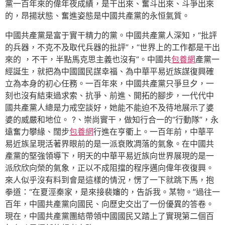
黨一百年來的偉年夜成績，是干出來、奮斗出來、斗爭出來
的，昂揚狀態、奮進姿態是中國共產黨的永恒氣質。
中國共產黨是富于實干精力的黨。中國共產黨人深知，“批評
的兵器，不克不及取代兵器的批評”，“世界上的工作都是干出
來的 ，不干，半點馬克思主義也沒有”。中國共
包養網
產黨一
經誕生，就把為中國國民謀幸福、為中華平易近族謀復興確
立為本身的初心任務。一百年來，中國共產黨只爭旦夕，一
刻也沒有結束過求索、抗爭、前進、開拓的腳步，一代代中
國共產黨人總是力戒空談好，她能不能迫不及待地展示了婆
婆的威嚴和地位。 ?、崇尚實干，做知行合一的“行動隊”，永
遠奮力攀緣、闊步
包養網
行進在亨衢上。一百年前，中華平
易近族呈現活著界眼前的是一派衰敗凋落的氣象。在中國共
產黨的堅強領導下，明天的中華平易近族向世界展現的是一
派欣欣向榮的氣象，正以不成阻擋的程序邁向偉年夜復興。
來人似乎沒有料到會是這樣的情況，愣了一下就跳下馬，抱
拳道：“在夏涇秦家，是來接裴嬸的，告訴我。某物。”過往一
百年，中國共產黨向國民、向歷史交出了一份優異的答卷。
現在，中國共產黨團結帶領中國國民又踏上了實現第二個百