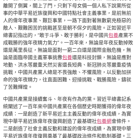
離開了側翼，關上了門，只剩下母女倆一個人私下說黨所從
事的中華平易近族復興和中國特點社會主義事業，是前無前
人的偉年夜事業、艱巨事業，一路下面對著無數窮兇極惡的
敵人、艱難困苦的挑戰甚至是朝不保夕的風險。正如習近平
總書記指出的，“敢于斗爭、敢于勝利，是中國共
包養
產黨不
成戰勝的強年夜精力氣力”。一百年來，無論是年夜反動掉敗
還是萬里長征，無論是面對一窮二白還是國際金融危機，無
論是面臨帝國主義軍事挑釁
包養
還是科技封鎖，無論是應對
地動、洪水等嚴重天然災害還長短典、新冠肺炎等嚴重疫情
挑戰，中國共產黨人總是不畏強敵、不懼風險，以反動加拼
命的強年夜精力，往直面困難、迎接挑戰、戰勝風險，鑄就
了苦難輝煌。
中國共產黨是接續奮斗、年夜有作為的黨。習近平總書記系
統闡述了一百年來中國共產黨在各個歷史時期獲得的偉年夜
成績：一是創造了新平易近主主義反動的偉年夜成績，為實
現中華平易近族偉年夜復興創造了最基礎社
包養網
會條件。
二是創造了社會主義反動和建設的偉年夜成績，為實現中華
平易近族偉年夜復興奠基了最基礎政治條件和軌制基礎。三