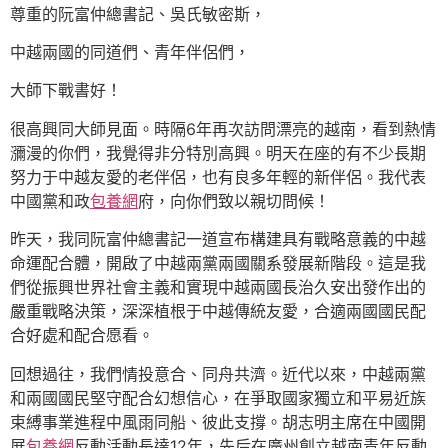
尊重的阮富仲總書記、吳氏敏密斯，
中越兩國的同道們、青年伴侶們，
大師下戰書好！
很高興同大師見面。時隔6年再次訪問漂亮的越南，看到熱情
瀰漫的你們，我覺得非分特別高興。明天在座的有不少長期
努力于中越友愛的老伴侶，也有良多年輕的新伴侶。我代表
中國黨和政
包養網
府，向你們致以親切問候！
昨天，我同阮富仲總書記一道宣布構建具有戰略意義的中越
命運配合體，開啟了中越兩黨兩國關系發展新階段。這是我
們從振興世界社會主義和實現中越兩國長治久安出發作出的
嚴重戰略決策，深深植根于中越傳統友愛，合適兩國國民配
合好處和配合愿看。
回想過往，我們情投意合、同舟共濟。近代以來，中越兩黨
和兩國國民堅守配合幻想信心，在爭取國家獨立和平易近族
束縛事業進程中風雨同船、彼此支撐。胡志明主席在中國開
展
包養網
反動活動長達12年，先后在廣州創立越南青年反動