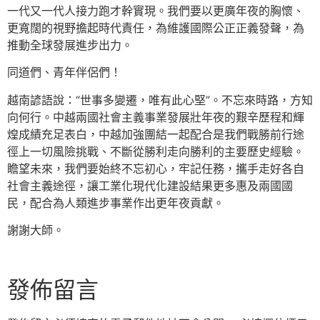
一代又一代人接力跑才幹實現。我們要以更廣年夜的胸懷、
更寬闊的視野擔起時代責任，為維護國際公正正義發聲，為
推動全球發展進步出力。
同道們、青年伴侶們！
越南諺語說：“世事多變遷，唯有此心堅”。不忘來時路，方知
向何行。中越兩國社會主義事業發展壯年夜的艱辛歷程和輝
煌成績充足表白，中越加強團結一起配合是我們戰勝前行途
徑上一切風險挑戰、不斷從勝利走向勝利的主要歷史經驗。
瞻望未來，我們要始終不忘初心，牢記任務，攜手走好各自
社會主義途徑，讓工業化現代化建設結果更多惠及兩國國
民，配合為人類進步事業作出更年夜貢獻。
謝謝大師。
發佈留言