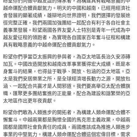
盼望你們同做中越友誼的傳承者，為構建具有戰略意義的中
越命運配合體貢獻氣力。明天的中國和越南，已經用經濟社
會發展的顯著成績，雄辯地向世界證明，我們選擇的發展途
徑完整正確，我們兩國加強團結一起配合有利于各自社會主
義事業發展。盼望兩國各界友愛人士特別是青年一代成為中
越友愛征程的領跑者，為實現各自國家百年奮斗征程和構建
具有戰略意義的中越命運配合體貢獻氣力。
盼望你們爭當亞太振興的參與者，為亞太地區長治久安添磚
加瓦。中國改造開放和越南改革事業獲得宏大成績，既是本
身奮斗的結果，也得益于戰爭、開放、包涵的亞太地區。亞
太是我們安居樂業之所，是全球經濟增長動力之源，開放包
涵、一起配合共贏才是人間邪道。我們要高舉亞太配合體旗
幟，匯聚更多團結奮進的正能量，配合為建設和諧繁榮的亞
太地區作出更年夜貢獻。
盼望你們敢為人類進步的開拓者，為構建人類命運配合體不
懈奮斗。中越兩黨都是胸懷全國的馬克思主義政黨，中越兩
國都是國際社會負責任的成員，兩國應該成為推進人類進步
事業的中堅氣力。構建人類命運配合體這個宏偉目標，需求