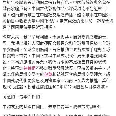
易近年夜聯歡等活動開展得有聲有色。中國傳統經典名著在
越南家喻戶曉，中國當代影視作品也深受越南平易近眾喜
愛。越南風行歌曲在中國社交媒體傳播，越南歌手在中國綜
藝節目中收獲大量中國“粉絲”。富有成效的來往和一起配合增
進了兩國民氣平易近意相通。
瞻望未來，我們前程相關、命運與共。面對變亂交織的世
界，我提出構建人類命運配合體理念和全球發展倡議、全球
平安倡議、全球文明倡議，旨在推動世界各國攜手應對全球
性挑戰。當前，中國正在以中國式現代化周全推進強國建
設、平易近族復興偉業。我們尋求的不是獨善其身的現代
化，將堅定
包養網
不移走戰爭發展途徑，堅持與鄰為善、以
鄰為伴的周邊交際方針
包養
和親誠惠容的周邊交際理念，讓
中國式現代化更多惠及周邊國家。越南正在鼎力推進工業化
現代化建設，朝著建黨建國100年時的兩個奮斗目標邁進。
同道們、青年伴侶們！
中越友愛的基礎在國民、未來在青年。我愿提3點盼望。