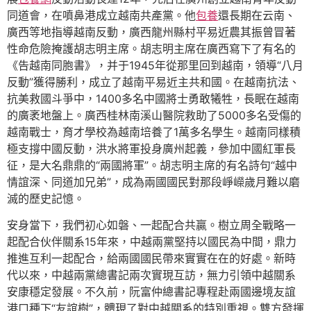
同道會，在噴鼻港成立越南共產黨。他
包養
還長期在云南、
廣西等地指導越南反動，廣西龍州縣村平易近農其振曾冒著
性命危險掩護胡志明主席。胡志明主席在廣西寫下了有名的
《告越南同胞書》，并于1945年從那里回到越南，領導“八月
反動”獲得勝利，成立了越南平易近主共和國。在越南抗法、
抗美救國斗爭中，1400多名中國將士勇敢犧牲，長眠在越南
的廣袤地盤上。廣西桂林南溪山醫院救助了5000多名受傷的
越南戰士，育才學校為越南培養了1萬多名學生。越南同樣積
極支撐中國反動，洪水將軍投身廣州起義，參加中國紅軍長
征，是大名鼎鼎的“兩國將軍”。胡志明主席的有名詩句“越中
情誼深、同道加兄弟”，成為兩國國民對那段崢嶸歲月難以磨
滅的歷史記憶。
安身當下，我們初心如磐、一起配合共贏。樹立周全戰略一
起配合伙伴關系15年來，中越兩黨堅持以國民為中間，鼎力
推進互利一起配合，給兩國國民帶來實實在在的好處。新時
代以來，中越兩黨總書記兩次實現互訪，無力引領中越關系
安康穩定發展。不久前，阮富仲總書記專程赴兩國邊境友誼
港口種下“友誼樹”，體現了對中越關系的特別重視。雙方發揮