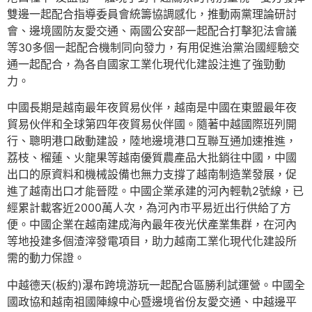
雙邊一起配合指導委員會統籌協調感化，推動兩黨理論研討
會、邊境國防友愛交通、兩國公安部一起配合打擊犯法會議
等30多個一起配合機制同向發力，有用促進治黨治國經驗交
通一起配合，為各自國家工業化現代化建設注進了強勁動
力。
中國長期是越南最年夜貿易伙伴，越南是中國在東盟最年夜
貿易伙伴和全球第四年夜貿易伙伴國。隨著中越國際班列開
行、聰明港口啟動建設，陸地邊境港口互聯互通加速推進，
荔枝、榴蓮、火龍果等越南優質農產品大批銷往中國，中國
出口的原資料和機械設備也無力支撐了越南制造業發展，促
進了越南出口才能晉陞。中國企業承建的河內輕軌2號線，已
經累計載客近2000萬人次，為河內市平易近出行供給了方
便。中國企業在越南建成海內最年夜光伏產業集群，在河內
等地投建多個渣滓發電項目，助力越南工業化現代化建設所
需的動力保證。
中越德天(板約)瀑布跨境游玩一起配合區勝利試運營。中國全
國政協和越南祖國陣線中心暨邊境省份友愛交通、中越邊平