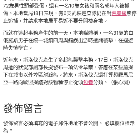
72歲男性頭部受傷，還有一名10歲女孩和兩名成年人被抓
傷。本地當局18日表現，有6支武裝巡查隊仍在對
包養網
熊停
止追捕，并請求本地居平易近不要分開棲身地。
而就在這起事務產生的前一天，本地媒體稱，一名31歲的白
俄羅斯男子在統一城鎮四周與錯誤出游時遭熊襲擊，在迴避
時失慎墜亡。
近年來，斯洛伐克產生了多起熊襲擊事務。17日，斯洛伐克
周遭的狀況部副部長擬發布一項法令草案，答應在某些前提
下在城市以外埠區射殺熊。將來，斯洛伐克還打算與羅馬尼
亞一路向歐盟提議對該物種停止從頭
包養
分類。（張心珮）
發佈留言
發佈留言必須填寫的電子郵件地址不會公開。
必填欄位標示
為
*