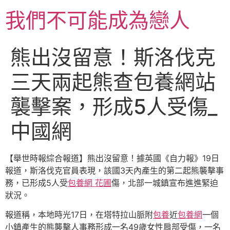
跳
我們不可能成為戀人
至
主
要
熊出沒留意！斯洛伐克
內
容
三天兩起熊查包養網站
襲擊案，形成5人受傷_
中國網
【舉世時報綜合報道】熊出沒留意！據英國《自力報》19日
報道，斯洛伐克官員表現，該國3天內產生的第二起熊襲擊事
務，已形成5人受
包養網 花圃
傷，北部一城鎮宣布進進緊迫
狀況。
報道稱，本地時光17日，在塔特拉山脈附
包養
近
包養網
一個
小鎮產生的熊襲擊人事務形成一名49歲女性肩部受傷，一名