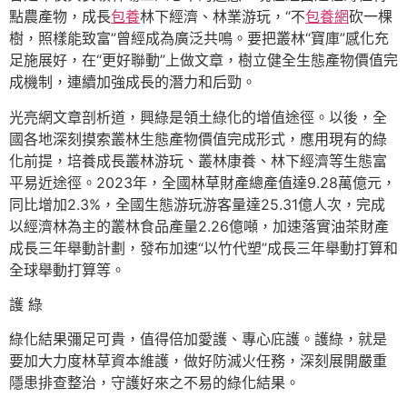
點農產物，成長
包養
林下經濟、林業游玩，“不
包養網
砍一棵
樹，照樣能致富”曾經成為廣泛共鳴。要把叢林“寶庫”感化充
足施展好，在“更好聯動”上做文章，樹立健全生態產物價值完
成機制，連續加強成長的潛力和后勁。
光亮網文章剖析道，興綠是領土綠化的增值途徑。以後，全
國各地深刻摸索叢林生態產物價值完成形式，應用現有的綠
化前提，培養成長叢林游玩、叢林康養、林下經濟等生態富
平易近途徑。2023年，全國林草財產總產值達9.28萬億元，
同比增加2.3%，全國生態游玩游客量達25.31億人次，完成
以經濟林為主的叢林食品產量2.26億噸，加速落實油茶財產
成長三年舉動計劃，發布加速“以竹代塑”成長三年舉動打算和
全球舉動打算等。
護 綠
綠化結果彌足可貴，值得倍加愛護、專心庇護。護綠，就是
要加大力度林草資本維護，做好防滅火任務，深刻展開嚴重
隱患排查整治，守護好來之不易的綠化結果。