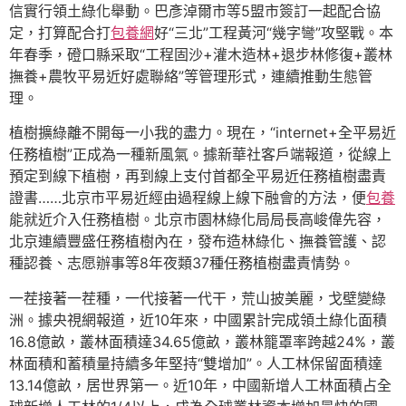
信實行領土綠化舉動。巴彥淖爾市等5盟市簽訂一起配合協
定，打算配合打
包養網
好“三北”工程黃河“幾字彎”攻堅戰。本
年春季，磴口縣采取“工程固沙+灌木造林+退步林修復+叢林
撫養+農牧平易近好處聯絡”等管理形式，連續推動生態管
理。
植樹擴綠離不開每一小我的盡力。現在，“internet+全平易近
任務植樹”正成為一種新風氣。據新華社客戶端報道，從線上
預定到線下植樹，再到線上支付首都全平易近任務植樹盡責
證書……北京市平易近經由過程線上線下融會的方法，便
包養
能就近介入任務植樹。北京市園林綠化局局長高峻偉先容，
北京連續豐盛任務植樹內在，發布造林綠化、撫養管護、認
種認養、志愿辦事等8年夜類37種任務植樹盡責情勢。
一茬接著一茬種，一代接著一代干，荒山披美麗，戈壁變綠
洲。據央視網報道，近10年來，中國累計完成領土綠化面積
16.8億畝，叢林面積達34.65億畝，叢林籠罩率跨越24%，叢
林面積和蓄積量持續多年堅持“雙增加”。人工林保留面積達
13.14億畝，居世界第一。近10年，中國新增人工林面積占全