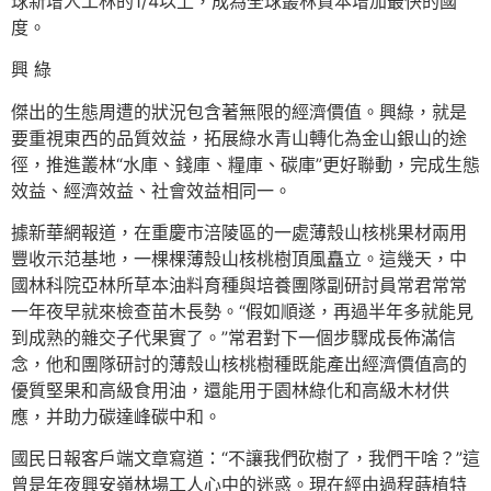
球新增人工林的1/4以上，成為全球叢林資本增加最快的國
度。
興 綠
傑出的生態周遭的狀況包含著無限的經濟價值。興綠，就是
要重視東西的品質效益，拓展綠水青山轉化為金山銀山的途
徑，推進叢林“水庫、錢庫、糧庫、碳庫”更好聯動，完成生態
效益、經濟效益、社會效益相同一。
據新華網報道，在重慶市涪陵區的一處薄殼山核桃果材兩用
豐收示范基地，一棵棵薄殼山核桃樹頂風矗立。這幾天，中
國林科院亞林所草本油料育種與培養團隊副研討員常君常常
一年夜早就來檢查苗木長勢。“假如順遂，再過半年多就能見
到成熟的雜交子代果實了。”常君對下一個步驟成長佈滿信
念，他和團隊研討的薄殼山核桃樹種既能產出經濟價值高的
優質堅果和高級食用油，還能用于園林綠化和高級木材供
應，并助力碳達峰碳中和。
國民日報客戶端文章寫道：“不讓我們砍樹了，我們干啥？”這
曾是年夜興安嶺林場工人心中的迷惑。現在經由過程蒔植特