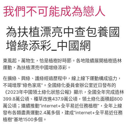
跳
我們不可能成為戀人
至
主
要
為扶植漂亮中查包養國
內
容
增綠添彩_中國網
東風起，萬物生，恰是植樹好時節。各地陸續展開植樹造林
運動，為扶植漂亮中國增綠添彩。
在擴綠、興綠、護綠經過歷程中，線上線下運動構成協力，
不竭增厚“綠色家底”。全國綠化委員會辦公室近日發布的
《2023年中國領土綠化狀態公報》顯示，全國全年完成造林
399.8萬公頃、種草改進437.9萬公頃，領土綠化面積超800
萬公頃；連續推動“internet+全平易近任務植樹”，全年上線
發布各類盡責運動2.4萬多個，建成“internet+全平易近任務
植樹”基地1500多個。