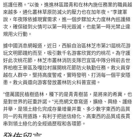
巡護任務。“以後，進進林區踏青和在林內施任務業的職員越
來越多，通化叢林草原防滅火的壓力也在加年夜。”李建軍
說，年夜隊依據現實需求，進一個步驟加大力度林內巡護頻
次，確保碰到火情可以第一時光毀滅，也能第一時光禁止違
規用火行動。
據中國消息網報道，近日，西躲自治區林芝市第21屆桃花游
玩文明節踐約而至，吸引數千名游客欣賞灼灼桃花。為守護
好此次桃花節，林芝市叢林消防支隊巴宜區中隊分辨前去世
界柏樹王景區及嘎拉村展開桃花節防火執勤任務。救火員穿
越在人群中，堅持高度警戒，實時發明、打消每一個平安隱
患。救火員還向游客發放叢林防火科普宣揚。
“億萬國民植樹造林，種下的是青青樹苗，是將來的希冀，也
是對世界的莊重許諾。”光亮網文章寫道，擴綠、興綠、護綠
并舉，是領土綠化完成存量增量并重、多少數字東西的品質
同一的有用道路，有利于把迷信綠化、高東西的品質成長貫
串到領土綠化的全經過歷程和各環節。