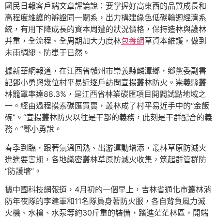
國民日報客戶端文章評論說：要掌握好高東西的品質成長和
高程度維護的辯證同一關系，出力構建綠色低碳輪迴經濟系
統，有用下降成長的資本周遭的狀況價格，保持造林與護林
并重，全流程、全周期加大力度林
包養網
草資本維護，做到
未雨綢繆、防患于已然。
據新華網報道，在江西省贛州市崇義縣麟潭鄉，鄉黨委副書
記鄧小勇與幾位村平易近逐戶訪問宣揚叢林防火。崇義縣叢
林籠罩率達88.3%，是江西省林業碳匯項目開闢試點地域之
一。經由過程摸索碳匯買賣，叢林成了村平易近手中的“金飯
碗”。“宣揚叢林防火以往是干部的義務，此刻是干群配合的義
務。”鄧小勇說。
春季到臨，跟著氣溫回熱、出游運動增添，叢林草原防滅火
進進要害期，各地織密叢林草原防滅火收集，筑起群管群防
“防護墻”。
據中國科技網報道，4月初的一個早上，吉林省通化市叢林消
防年夜隊的李建軍和11名隊員身著防火服，各自背負風力滅
火機、水槍、水泵等約30斤重的裝備，踏進茫茫林區，開端