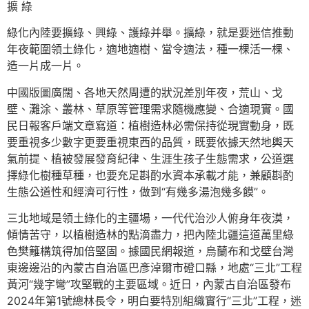
擴 綠
綠化內陸要擴綠、興綠、護綠并舉。擴綠，就是要迷信推動
年夜範圍領土綠化，適地適樹、當令適法，種一棵活一棵、
造一片成一片。
中國版圖廣闊、各地天然周遭的狀況差別年夜，荒山、戈
壁、灘涂、叢林、草原等管理需求隨機應變、合適現實。國
民日報客戶端文章寫道：植樹造林必需保持從現實動身，既
要重視多少數字更要重視東西的品質，既要依據天然地輿天
氣前提、植被發展發育紀律、生涯生孩子生態需求，公道選
擇綠化樹種草種，也要充足斟酌水資本承載才能，兼顧斟酌
生態公道性和經濟可行性，做到“有幾多湯泡幾多饃”。
三北地域是領土綠化的主疆場，一代代治沙人俯身年夜漠，
傾情苦守，以植樹造林的點滴盡力，把內陸北疆這道萬里綠
色樊籬構筑得加倍堅固。據國民網報道，烏蘭布和戈壁台灣
東邊邊沿的內蒙古自治區巴彥淖爾市磴口縣，地處“三北”工程
黃河“幾字彎”攻堅戰的主要區域。近日，內蒙古自治區發布
2024年第1號總林長令，明白要特別組織實行“三北”工程，迷