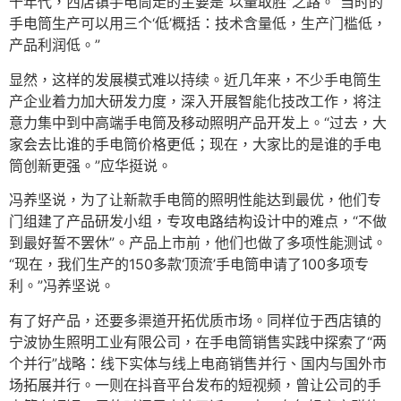
十年代，西店镇手电筒走的主要是“以量取胜”之路。“当时的
手电筒生产可以用三个‘低’概括：技术含量低，生产门槛低，
产品利润低。”
显然，这样的发展模式难以持续。近几年来，不少手电筒生
产企业着力加大研发力度，深入开展智能化技改工作，将注
意力集中到中高端手电筒及移动照明产品开发上。“过去，大
家会去比谁的手电筒价格更低；现在，大家比的是谁的手电
筒创新更强。”应华挺说。
冯养坚说，为了让新款手电筒的照明性能达到最优，他们专
门组建了产品研发小组，专攻电路结构设计中的难点，“不做
到最好誓不罢休”。产品上市前，他们也做了多项性能测试。
“现在，我们生产的150多款‘顶流’手电筒申请了100多项专
利。”冯养坚说。
有了好产品，还要多渠道开拓优质市场。同样位于西店镇的
宁波协生照明工业有限公司，在手电筒销售实践中探索了“两
个并行”战略：线下实体与线上电商销售并行、国内与国外市
场拓展并行。一则在抖音平台发布的短视频，曾让公司的手