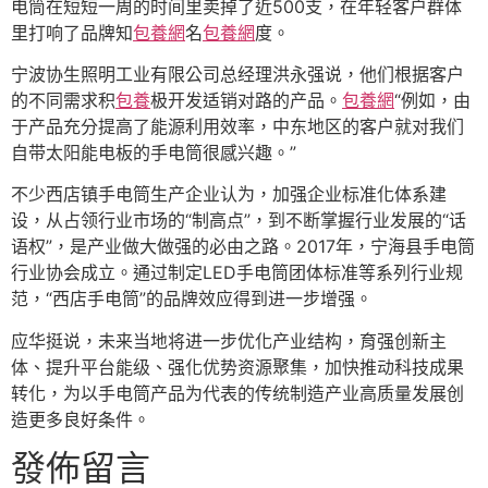
电筒在短短一周的时间里卖掉了近500支，在年轻客户群体
里打响了品牌知
包養網
名
包養網
度。
宁波协生照明工业有限公司总经理洪永强说，他们根据客户
的不同需求积
包養
极开发适销对路的产品。
包養網
“例如，由
于产品充分提高了能源利用效率，中东地区的客户就对我们
自带太阳能电板的手电筒很感兴趣。”
不少西店镇手电筒生产企业认为，加强企业标准化体系建
设，从占领行业市场的“制高点”，到不断掌握行业发展的“话
语权”，是产业做大做强的必由之路。2017年，宁海县手电筒
行业协会成立。通过制定LED手电筒团体标准等系列行业规
范，“西店手电筒”的品牌效应得到进一步增强。
应华挺说，未来当地将进一步优化产业结构，育强创新主
体、提升平台能级、强化优势资源聚集，加快推动科技成果
转化，为以手电筒产品为代表的传统制造产业高质量发展创
造更多良好条件。
發佈留言