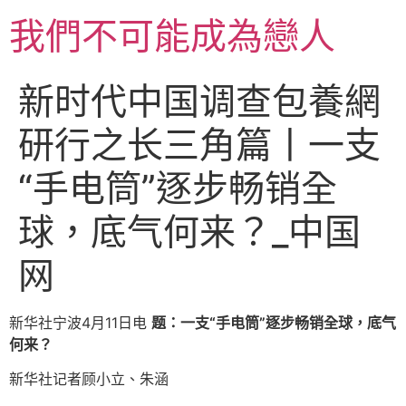
跳
我們不可能成為戀人
至
主
要
新时代中国调查包養網
內
容
研行之长三角篇丨一支
“手电筒”逐步畅销全
球，底气何来？_中国
网
新华社宁波4月11日电
题：一支“手电筒”逐步畅销全球，底气
何来？
新华社记者顾小立、朱涵