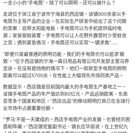
一支小小的“手电筒”，除了可以照明，还可以做什么？
走进位于浙江省宁波市宁海县的西店镇，该镇900余家以手
电筒为主导产品的企业，在实际生产研发中给出了这个问题
的答案：自带太阳能电板，手电筒可以为手机提供临时电
源；安装驱蚊装置，手电筒可以让人在野外露营时少受蚊虫
之苦；遇到紧急情况，手电筒还可以实现“一键求救”……
“即便只是最普通的照明功能，我们的手电筒也可以追求‘极
致’。”位于西店镇的宁海一森日用品有限公司开发部主管冯养
坚说，在没有遮挡物的情况下，他们一款新型手电筒的照明
距离可以超过5700米，在性能上大幅领先市场同类产品。
数据显示，西店镇是目前国内最大的手电筒生产基地之一，
该镇手电筒产品的年产值达到80亿元，产品远销欧美、东南
亚等多个国家和地区，“西店出品”的移动照明灯具已在全球行
业市场中占据重要份额。
“‘罗马’不是一天建成的。西店手电筒产业的发展，也曾经历困
惑和阵痛。”西店镇党委副书记、镇长应华挺说，在上世纪九