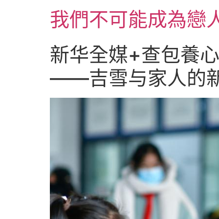
跳
我們不可能成為戀
至
主
要
新华全媒+查包養
內
容
——吉雪与家人的