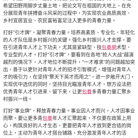
希望田野用脚步丈量土地，把论文写在祖国的大地上，在充
分展现青年拼搏奋斗风采的过程中，为实现农业高质高效、
乡村宜居宜业、农民富裕富足注入更多的青春力量。
打好“引才牌”，凝聚青春力量。培养高素质、专业化、年轻化
的人才队伍是乡村振兴的关键。强化乡村振兴人才支撑，要
在引进青年人才上下功夫，尤其是紧缺型、技
包養網
术型、
专业型的人才。打好“引才牌”，要看到在各地“抢人大战”越演
越烈的情况下，人才地位不断提升，“一才难求”的问题越加突
出，善于以更针对青年人才的招才引智模式，增强对青年人
才的吸引力，在坚持“聚天下英才而用之”，进一步敞开大门，
实现优中选优的同时，坚持目光瞄准青年人才，想方设法把
优秀青年人才引进来、留下来，让更
包養
多青春力量汇聚乡
村振兴一线。
打好“事业牌”，释放青春力量。事业因人才而兴，人才因事业
而聚。要让更多青
包養
年人才汇聚起来，不仅要在政策上用
心，构筑良好的人才生态，更要把青年人才放到更合适的岗
位上，主动为青年人才搭台铺路，充分激发青年人才的活