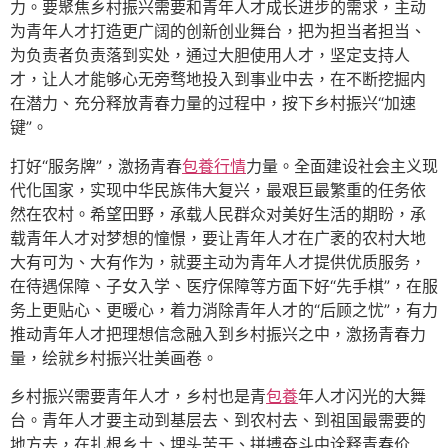
力。要聚焦乡村振兴需要和青年人才成长进步的需求，主动
为青年人才打造更广阔的创新创业舞台，把为担当者担当、
为负责者负责落到实处，通过大胆使用人才，坚定支持人
才，让人才能够心无旁骛地投入到事业中去，在不断挖掘内
在潜力、充分释放青春力量的过程中，按下乡村振兴“加速
键”。
打好“服务牌”，激扬青春
包養行情
力量。全面建设社会主义现
代化国家，实现中华民族伟大复兴，最艰巨最繁重的任务依
然在农村。希望田野，承载人民群众对美好生活的期盼，承
载青年人才对梦想的憧憬，要让青年人才在广袤的农村大地
大有可为、大有作为，就要主动为青年人才提供优质服务，
在待遇保障、子女入学、医疗保障等方面下好“先手棋”，在服
务上更贴心、更暖心，着力消除青年人才的“后顾之忧”，有力
推动青年人才把理想信念融入到乡村振兴之中，激扬青春力
量，绘就乡村振兴壮美画卷。
乡村振兴需要青年人才，乡村也是青
包養
年人才闪光的大舞
台。青年人才要主动到基层去、到农村去、到祖国最需要的
地方去，在扎根乡土、埋头苦干、拼搏奋斗中诠释青春价