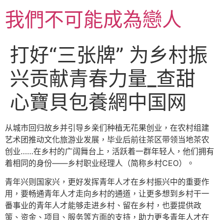
跳
我們不可能成為戀人
至
主
要
打好“三张牌” 为乡村振
內
容
兴贡献青春力量_查甜
心寶貝包養網中国网
从城市回归故乡并引导乡亲们种植无花果创业，在农村组建
艺术团推动文化旅游业发展，毕业后前往茶区带领当地茶农
创业……在乡村的广阔舞台上，活跃着一群年轻人，他们拥有
着相同的身份——乡村职业经理人（简称乡村CEO）。
青年兴则国家兴，更好发挥青年人才在乡村振兴中的重要作
用，要畅通青年人才走向乡村的通道，让更多想到乡村干一
番事业的青年人才能够走进乡村、留在乡村，也要提供政
策、资金、项目、服务等方面的支持，助力更多青年人才在