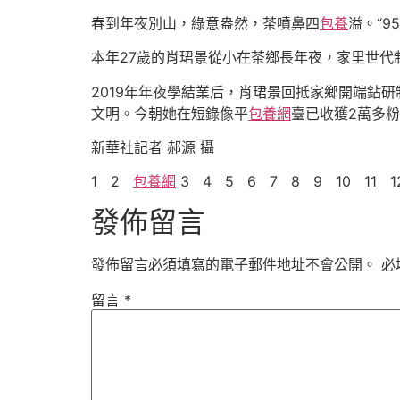
春到年夜別山，綠意盎然，茶噴鼻四
包養
溢。“
本年27歲的肖珺景從小在茶鄉長年夜，家里世代
2019年年夜學結業后，肖珺景回抵家鄉開端鉆
文明。今朝她在短錄像平
包養網
臺已收獲2萬多
新華社記者 郝源 攝
1 2
包養網
3 4 5 6 7 8 9 10 11 
發佈留言
發佈留言必須填寫的電子郵件地址不會公開。
必
留言
*