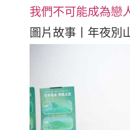
跳
我們不可能成為戀
至
主
要
圖片故事丨年夜別
內
容