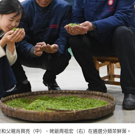
景和父親肖興亮（中）、姥爺周祖宏（右）在遴選分類茶鮮葉。