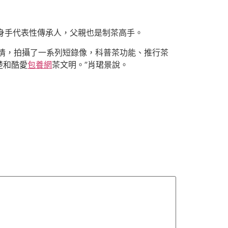
身手代表性傳承人，父親也是制茶高手。
偶情，拍攝了一系列短錄像，科普茶功能、推行茶
楚和酷愛
包養網
茶文明。”肖珺景說。