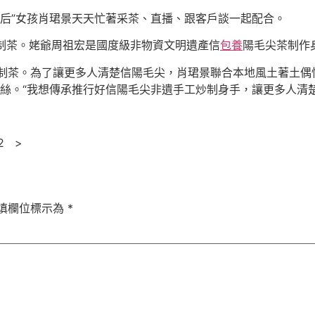
95后”女孩肖珺景天天忙著采茶、直播、跟客戶談一起配合。
制茶。姥爺周祖宏是國度級非物資文明遺產信
包養
陽毛尖茶制作
研制茶。為了讓更多人清楚信陽毛尖，肖珺景聯合本地風土著土
粉絲。“我想傳承推行好信陽毛尖非遺手工炒制身手，讓更多人清
12 >
填欄位標示為
*