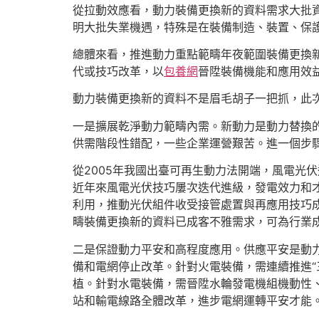
從拉動效應看，動力裝備更換新的資料需求大批
明大批失業機遇，特殊是在裝備制造、裝置、保
總體來看，推進動力重點範疇年夜範圍裝備更換
代或技巧改革，以
包養網
晉陞裝備機能和應用效益
動力裝備更換新的資料不是眉毛胡子一把抓，此
一是擴展乾淨動力範疇內需。新動力是動力替換
供需階段性錯配，一些企業運營艱苦。進一個步
從2005年我國出臺可再生動力法開端，風電光伏
近年來風電光伏技巧屢次迭代進級，發電效力和
利用，推動光伏組件收受接管處置與再應用技巧成
疇裝備更換新的資料已成客不雅需求，可為行業
二是保證動力平安和高程度應用。供應平安是動
備和電網停止改革。針對火電裝備，需連續推進“
植。針對水電裝備，需晉陞水輪發電機組機動性
站和輸電線路全體改革，進步電網運轉平安才能。