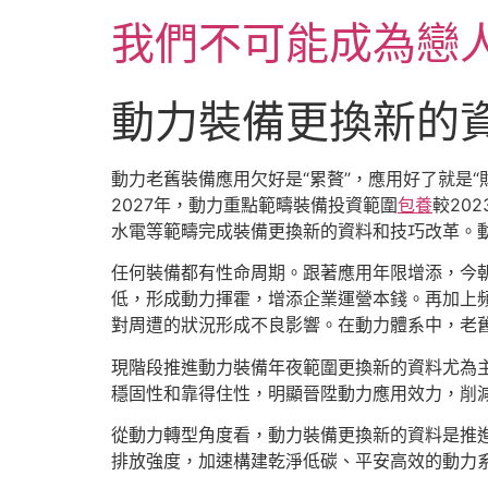
跳
我們不可能成為戀
至
主
要
動力裝備更換新的
內
容
動力老舊裝備應用欠好是“累贅”，應用好了就是
2027年，動力重點範疇裝備投資範圍
包養
較20
水電等範疇完成裝備更換新的資料和技巧改革。
任何裝備都有性命周期。跟著應用年限增添，今朝
低，形成動力揮霍，增添企業運營本錢。再加上
對周遭的狀況形成不良影響。在動力體系中，老
現階段推進動力裝備年夜範圍更換新的資料尤為
穩固性和靠得住性，明顯晉陞動力應用效力，削
從動力轉型角度看，動力裝備更換新的資料是推
排放強度，加速構建乾淨低碳、平安高效的動力