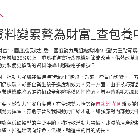
人
資料變累贅為財富_查包養
“財富”。國度成長改造委、國度動力局組織編制的《動力重點範
23年增加25%以上，重點推進實行煤電機組節能改革、供熱改革
動力裝備更換新的資料傳遞出哪些電子訊號？
一批動力範疇裝備進進“老齡化”階段，帶來一些負面影響。一
頻仍檢驗，影響企業生孩子進度和效力。另一方面，由于技巧落
舊裝備機能降落能夠招致全部體系穩固性降落，增添體系毛病風
主要。從動力平安角度看，在全球動力情勢復
包養網 花圃
雜多變
減動力揮霍，有助于晉陞我國動力自給才能，加強應對內部動力
進綠色低碳轉型的主要手腕。推行乾淨動力裝備、裁減落后產能
系統，推進經濟向綠色、低碳、輪迴標的目的成長。