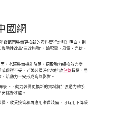
中國網
疇年夜範圍裝備更換新的資料實行計劃》明白，到
和機動性改革“三改聯動”，輸配電、風電、光伏、
方面，老舊裝備機能降落，招致動力轉換效力變
后或保護不妥，老舊裝備淨化物排放
包養
超標，易
險，給動力平安形成晦氣影響。
佈景下，動力裝備更換新的資料將加強動力體系
平安挑釁才能。
裝備、收受接管和再應用廢舊裝備，可有用下降碳