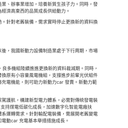
造業、辦事業增加，培養新質生孩子力。同時，發
為經濟高東西的品質成長供給動力。
動。針對老舊裝備，需求實時停止更換新的資料換
以後，我國新動力設備制造業處于下行周期，市場
5年，良多機組陸續進進更換新的資料裁減期。同時，
替換原有小容量風電機組，支撐進步前輩光伏組件
電機能，則可助力新動力car 發賣。新動力範
保駕護航，構建新型電力體系，必需對傳統發電裝
。支持煤電低碳化成長，加速數字化智能電廠扶
體系運轉需求。針對輸配電裝備，需展開老舊變電
動car 充電基本舉措措施成長。