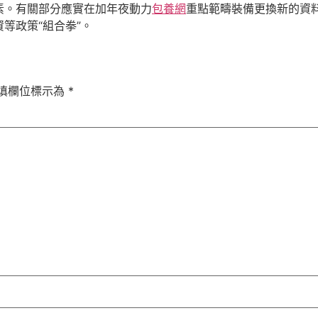
素。有關部分應實在加年夜動力
包養網
重點範疇裝備更換新的資
等政策“組合拳”。
填欄位標示為
*