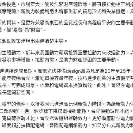
資金投進，市場宏大，觸及浩繁財產鏈環節，將直接拉動相干制
護等範疇。新動力裝備利用也將催生新的貿易形式和失業機遇，
新的資料，是更好兼顧高東西的品質成長和高程度平安的主要舉
，變“累贅”為“財富”。
次激勵政策浮現出兩條清楚主線。
的主體動力，近年來我國動力範疇投資重要拉動力來改過動力。
驟發明市場增量，拉動內需，是助力財產紓困的主要舉動。
進進疾速成長期。風電光伏裝備design壽命凡是為20年至2
才能年夜幅晉陞。激勵單機容量年夜、技巧進步前輩的主流機型
長，可完成風景、地盤和電網資本提質增效。此外，晉陞充電樁充
成長翻開新空間。
力轉型的條件，以後我國已進進高比例新動力階段，為給新動力
三改聯動”，進一個步驟下降煤電機組能耗，晉陞機動調理才能
、寬負荷運轉才能，晉陞老舊機組運轉效力，更好順應新型電力
過度超前扶植配電網，晉陞配電網承載力，知足分布式新動力和電