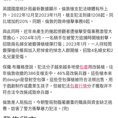
英國國度統計局最新數據顯示，倫敦槍支犯法總體有所上
升，2022年12月至2023年11月，槍支犯法到達1208起，同
比增加約20%。同期，倫敦的致命槍擊事務9起。
與此同時，近年來產生的幾起傍觀者遭槍擊受傷事務激發大
眾擔心。2024年3月，一名騎手在被警方追捕時開槍射擊，
招致兩名婦女被霰彈槍槍彈打傷；2023年1月，一人持短筒
霰彈槍向餐與加入悲悼會的悼念人群開槍，招致4名婦女和2
名兒童受傷。
保羅·布羅格登說，犯法分子越來越多地使
包養
用改裝槍，往
年倫敦收繳的386支槍支中，46%是改裝兵器，這些槍本來
的design是發射空包彈。這些空包彈槍被符合法規出售，用
于戲劇制作或農業生孩子，但被犯法
包養行情
分子獲取并不
符合法令改裝成致命兵器。
倫敦差人局指出，今朝警局勢臨著嚴重的職員與資金缺乏挑
釁，妨害了警方衝擊暴力犯法。(完)