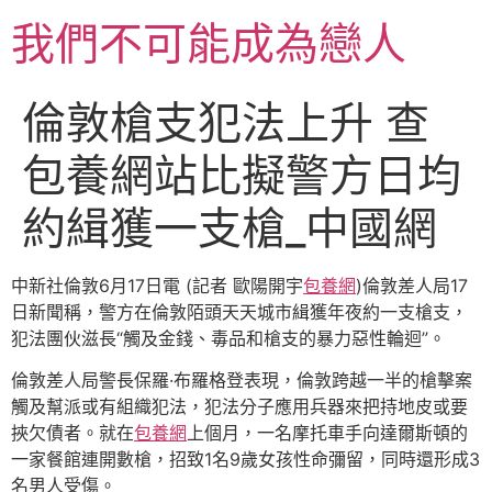
跳
我們不可能成為戀人
至
主
要
倫敦槍支犯法上升 查
內
容
包養網站比擬警方日均
約緝獲一支槍_中國網
中新社倫敦6月17日電 (記者 歐陽開宇
包養網
)倫敦差人局17
日新聞稱，警方在倫敦陌頭天天城市緝獲年夜約一支槍支，
犯法團伙滋長“觸及金錢、毒品和槍支的暴力惡性輪迴”。
倫敦差人局警長保羅·布羅格登表現，倫敦跨越一半的槍擊案
觸及幫派或有組織犯法，犯法分子應用兵器來把持地皮或要
挾欠債者。就在
包養網
上個月，一名摩托車手向達爾斯頓的
一家餐館連開數槍，招致1名9歲女孩性命彌留，同時還形成3
名男人受傷。