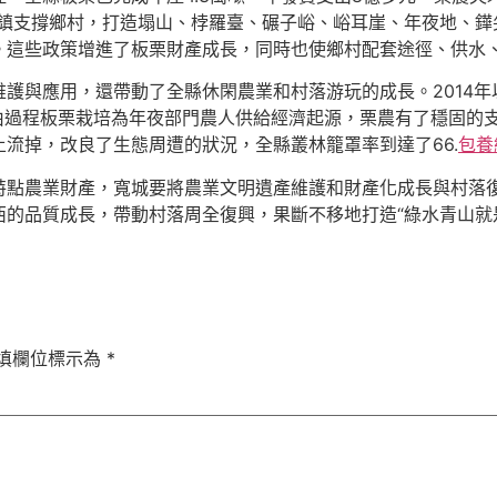
鎮支撐鄉村，打造塌山、桲羅臺、碾子峪、峪耳崖、年夜地、鏵
。這些政策增進了板栗財產成長，同時也使鄉村配套途徑、供水
護與應用，還帶動了全縣休閑農業和村落游玩的成長。2014
經由過程板栗栽培為年夜部門農人供給經濟起源，栗農有了穩固的
流掉，改良了生態周遭的狀況，全縣叢林籠罩率到達了66.
包養
特點農業財產，寬城要將農業文明遺產維護和財產化成長與村落
的品質成長，帶動村落周全復興，果斷不移地打造“綠水青山就
填欄位標示為
*