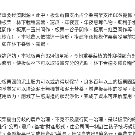
業重要經濟起源。此中，板栗蒔植支出占全縣農業支出80%擺佈
種板栗，林下栽種蕃薯、窩瓜、年夜豆、年夜蔥等作物，既利于
豆間作、板栗－玉米間作、板栗－谷子間作、板栗－紅豆間作等
灰樹花）。本地農人依據這一情形，搭建年夜棚模仿栗蘑發展前
，如在林下養雞、養鴨。
詢拜訪，本地板栗有324個單系，今朝重要蒔植的外鄉種類有6
栗修剪，使板栗林下可以取得較充分的光照，林下合適多種食糧
使板栗園的泥土肥力可以或許得以保持，良多百年以上的板栗園
的基質又可以增添泥土無機質和泥土營養，增進板栗樹的發展。
應用效力，削減了生態周遭的狀況淨化，完成了資本可連續應用
板栗樹由分歧的農戶治理，不克不及履行同一治理，是以板栗的
行“公司+農戶+基地”財產形式，由公司同一制訂生孩子技巧
。全縣板栗已完成年產4.3萬噸，年發賣支出8億多元，栗農夫均