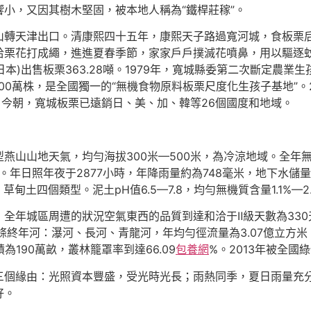
小，又因其樹木堅固，被本地人稱為“鐵桿莊稼”。
轉天津出口。清康熙四十五年，康熙天子路過寬河城，食板栗后
栗花打成繩，進進夏春季節，家家戶戶撲滅花噴鼻，用以驅逐蚊
n(日本)出售板栗363.28噸。1979年，寬城縣委第二次斷定
00萬株，是全國獨一的“無機食物原料板栗尺度化生孩子基地”。2
。今朝，寬城板栗已遠銷日、美、加、韓等26個國度和地域。
山山地天氣，均勻海拔300米—500米，為冷涼地域。全年無霜期
上。年日照年夜于2877小時，年降雨量約為748毫米，地下水儲量
甸土四個類型。泥土pH值6.5—7.8，均勻無機質含量1.1%—2.
全年城區周遭的狀況空氣東西的品質到達和洽于Ⅱ級天數為33
終年河：瀑河、長河、青龍河，年均勻徑流量為3.07億立方米，
190萬畝，叢林籠罩率到達66.09
包養網
%。2013年被全國
三個緣由：光照資本豐盛，受光時光長；雨熱同季，夏日雨量充
好。