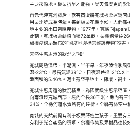
主要來源地。板栗抗旱才能強，受天氣變更的影響
自元代建寬河驛后，就有商販將寬城板栗運銷唐山
用栗逐步成為時髦。每到板栗花期季候，人們都拾
地主要的出口創匯產物。1977年，寬城向japa
此刻，寬城板栗蒔植面積72萬畝，栗樹總量達26
驗檢疫總局頒布的“國度地輿標志維護產物”證書
天然生態周遭的狀況之“和”
寬城屬熱溫帶、半潮濕、半干旱、年夜陸性季風型燕
溫-23℃，最高氣溫39℃，日夜溫差達12℃以
盤面積的5.46%。泥土有亞平地土、棕壤、褐土、草
寬城生態周遭的狀況精良，為國度級生態示范區，
向南流經寬城西部，境內全長36千米。縣內有三條
34%。全縣河道水質所有的達標。全縣有林空中積為
寬城的天然前提有利于板栗蒔植生孩子，重要有
有利于光合產品的積聚，食糧作物及果樹品德較