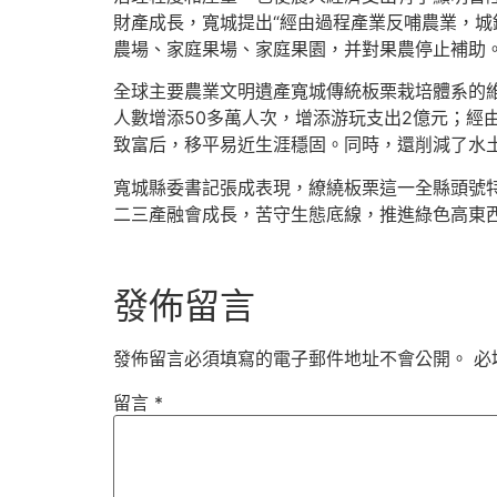
財產成長，寬城提出“經由過程產業反哺農業，城
農場、家庭果場、家庭果園，并對果農停止補助
全球主要農業文明遺產寬城傳統板栗栽培體系的維
人數增添50多萬人次，增添游玩支出2億元；
致富后，移平易近生涯穩固。同時，還削減了水土
寬城縣委書記張成表現，繚繞板栗這一全縣頭號
二三產融會成長，苦守生態底線，推進綠色高東西
發佈留言
發佈留言必須填寫的電子郵件地址不會公開。
必
留言
*