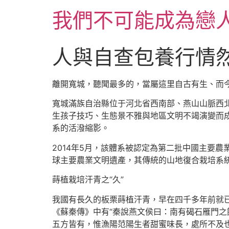
跳
我們不可能成為戀
至
主
要
人與自查包養行情
內
容
離開寬城，聽聞最多的，當屬這里自古有生、而
寬城滿族自治縣位于河北省西南部、燕山山脈西
生孩子技巧、生態景不雅與地區文明不竭演變而
系的活潑縮影。
2014年5月，該體系被認定為第二批中國主要農
球主要農業文明遺產，其傳統的山地復合栽培系
蒔植栽培汗青之“久”
我國有長久的板栗蒔植汗青，早在四千多年前就已
《蘇秦傳》中有“秦說燕文侯曰：南有碣石雁門之
五方皆有，惟漁陽范陽生者甜蜜味長，處所不及也