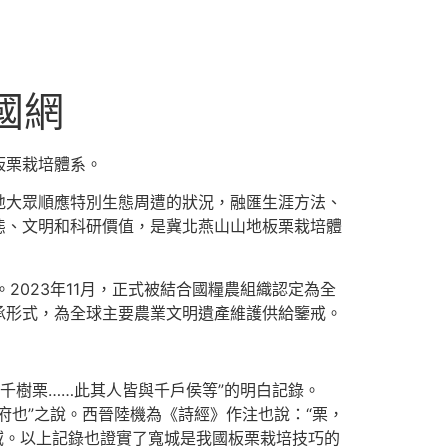
國網
板栗栽培體系。
地大眾順應特別生態周遭的狀況，融匯生涯方法、
態、文明和科研價值，是冀北燕山山地板栗栽培體
2023年11月，正式被結合國糧農組織認定為全
承形式，為全球主要農業文明遺產維護供給鑒戒。
千樹栗……此其人皆與千戶侯等”的明白記錄。
府也”之說。西晉陸機為《詩經》作注也說：“栗，
地域。以上記錄也證實了寬城是我國板栗栽培技巧的