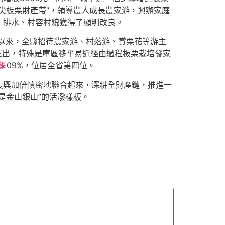
尖板栗財產帶”，領導農人成長農家游，興辦家庭
、排水、村容村貌獲得了顯明改良。
年以來，全縣招待農家游、村落游、賞栗花等游主
支出，特殊是庫區移平易近經由過程板栗栽培發家
網
09%，位居全省第四位。
復興加倍慎密地聯合起來，深耕全財產鏈，推進一
是金山銀山”的活潑樣板。