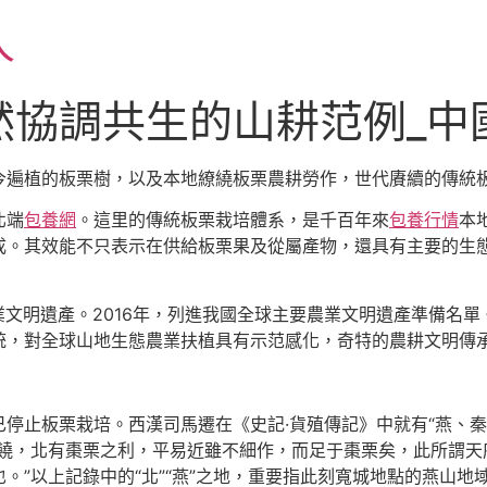
人
然協調共生的山耕范例_中
今遍植的板栗樹，以及本地繚繞板栗農耕勞作，世代賡續的傳統
北端
包養網
。這里的傳統板栗栽培體系，是千百年來
包養行情
本
成。其效能不只表示在供給板栗果及從屬產物，還具有主要的生
業文明遺產。2016年，列進我國全球主要農業文明遺產準備名單。
統，對全球山地生態農業扶植具有示范感化，奇特的農耕文明傳
停止板栗栽培。西漢司馬遷在《史記·貨殖傳記》中就有“燕、秦
饒，北有棗栗之利，平易近雖不細作，而足于棗栗矣，此所謂天
。”以上記錄中的“北”“燕”之地，重要指此刻寬城地點的燕山