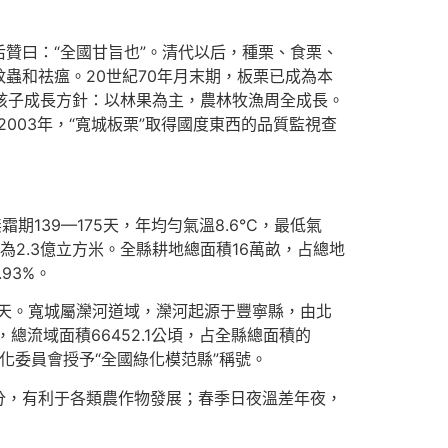
贊曰：“全國甘旨也”。清代以后，種栗、食栗、
蟲和祛瘟。20世紀70年月末期，板栗已成為本
農業生孩子成長方針：以林果為主，農林牧漁周全成長。
003年，“寬城板栗”取得國度東西的品質監視查
139—175天，年均勻氣溫8.6°C，最低氣
為2.3億立方米。全縣耕地總面積16萬畝，占總地
93%。
0天。寬城屬灤河道域，灤河起源于豐寧縣，由北
總流域面積66452.1公頃，占全縣總面積的
綠化委員會授予“全國綠化模范縣”稱號。
分，有利于各類農作物發展；春季日夜溫差年夜，