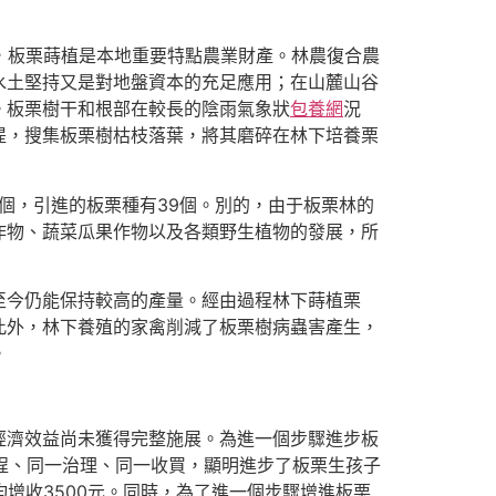
，板栗蒔植是本地重要特點農業財產。林農復合農
水土堅持又是對地盤資本的充足應用；在山麓山谷
。板栗樹干和根部在較長的陰雨氣象狀
包養網
況
提，搜集板栗樹枯枝落葉，將其磨碎在林下培養栗
個，引進的板栗種有39個。別的，由于板栗林的
作物、蔬菜瓜果作物以及各類野生植物的發展，所
至今仍能保持較高的產量。經由過程林下蒔植栗
此外，林下養殖的家禽削減了板栗樹病蟲害產生，
。
經濟效益尚未獲得完整施展。為進一個步驟進步板
規程、同一治理、同一收買，顯明進步了板栗生孩子
增收3500元。同時，為了進一個步驟增進板栗