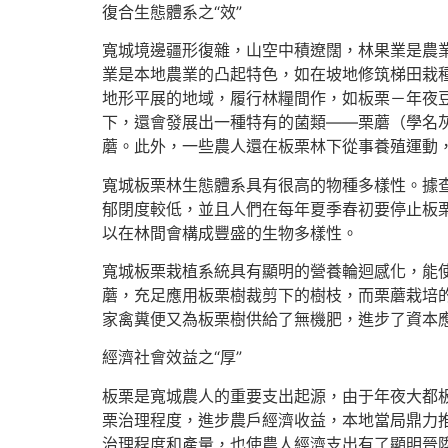
復合生態體系之“效”
寬城境邊疆形復雜，山空中積遼闊，林果業是農
業是本地農業的凸起特色，如在坡地修筑梯田栽
地形平展的地域，履行林糧間作，如板栗－年夜
下，還會發展出一種特有的菌類——栗蘑（學名
蘑。此外，一些農人還在板栗林下從事養殖運動
寬城板栗林生態體系具有很高的物種多樣性。據查
郁閉度較低，並且人們在每年夏季春初要停止板
以在林間會構成豐盛的生物多樣性。
寬城板栗栽植系統具有顯明的營養輪迴感化，能
蘑，充足應用板栗樹裁剪下的樹枝，而栗蘑栽培
家禽糞便又為板栗樹供給了無機肥，進步了資本
經濟社會效益之“厚”
板栗是寬城農人的重要支出起源，由于年夜大都
栗治理程度，進步農戶經濟收益，本地當局鼎力推
治理程度和產量，也使農人經濟支出有了顯明晉陞