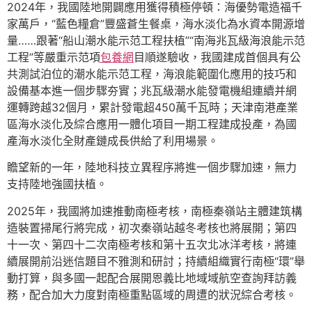
2024年，我國陸地開闢應用獲得積極停頓：海優勢電造福千
家萬戶，“藍色糧倉”豐盛蒼生餐桌，海水淡化為水資本開源增
量……跟著“船山潮水能示范工程扶植”“南海兆瓦級海浪能示范
工程”等嚴重示范項
包養網
目順遂驗收，我國建成首個具有公
共測試泊位的潮水能示范工程，海浪能範圍化應用的技巧和
設備基本進一個步驟夯實；兆瓦級潮水能發電機組連續并網
運轉跨越32個月，累計發電超450萬千瓦時；天津南港產業
區海水淡化及綜合應用一體化項目一期工程建成投產，為國
產海水淡化全財產鏈成長供給了利用場景。
瞻望新的一年，陸地科技立異程序將進一個步驟加速，無力
支持陸地強國扶植。
2025年，我國將加速推動南極考核，南極秦嶺站主體建筑構
造裝置掃尾行將完成，初次秦嶺站越冬考核也將展開；第四
十一次、第四十二次南極考核和第十五次北冰洋考核，將連
續展開前沿迷信題目不雅測和研討；持續組織實行南極“環”舉
動打算，與多國一起配合展開恩義比地域域航空查詢拜訪義
務，配合加大力度對南極重點區域的周遭的狀況綜合考核。