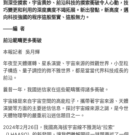
到深空摸索，宇宙奧妙、前沿科技的摸索衝破令人心動，技
巧變更和利用的深度廣度不竭拓展。新出發點，新高度，邁
向科技強國的程序這般堅實、這般無力。
——編 者
前沿範疇更多衝破
本報記者 吳月輝
年夜至天體運轉、星系演變、宇宙來源的微觀世界，小至粒
子構造、量子調控的微不雅世界，都是當當代界科技成長的
前沿。
曩昔一年，我國迷信家在這些範疇獲得諸多衝破。
宇宙線是來自宇宙空間的高能粒子，攜帶著宇宙來源、天體
演變等方面的主要迷信信息。探討宇宙線來源之謎，是今世
天體物理學的嚴重前沿迷信題目之一。
2024年2月26日，我國高海拔宇宙線不雅測站“拉索”
（LHAASO）的新發明，讓我們離解開這一謎題更近了一個