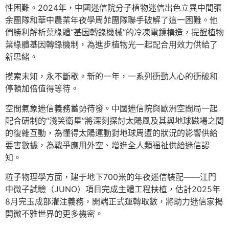
性困難。2024年，中國迷信院分子植物迷信出色立異中間張
余團隊和華中農業年夜學周菲團隊聯手破解了這一困難。他
們勝利解析葉綠體“基因轉錄機械”的冷凍電鏡構造，提醒植物
葉綠體基因轉錄機制，為進步植物光一起配合用效力供給了
新思緒。
摸索未知，永不斷歇。新的一年，一系列衝動人心的衝破和
停頓加倍值得等待。
空間氣象迷信義務蓄勢待發。中國迷信院與歐洲空間局一起
配合研制的“淺笑衛星”將深刻探討太陽風及其與地球磁場之間
的復雜互動，為懂得太陽運動對地球周遭的狀況的影響供給
要害數據，為戰爭應用外空、增進全人類福祉供給迷信認
知。
粒子物理學方面，建于地下700米的年夜迷信裝配——江門
中微子試驗（JUNO）項目完成主體工程扶植，估計2025年
8月完玉成部灌注義務，開端正式運轉取數，將助力迷信家揭
開微不雅世界的更多機密。