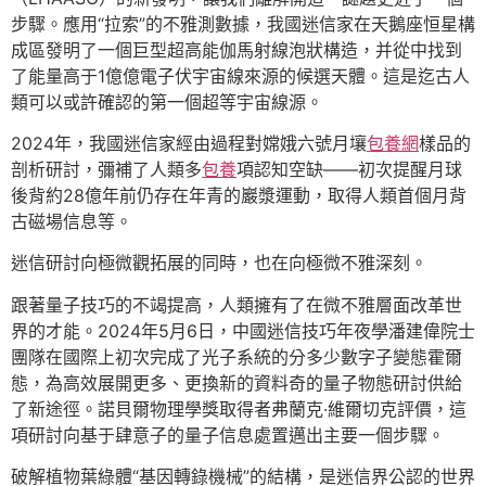
步驟。應用“拉索”的不雅測數據，我國迷信家在天鵝座恒星構
成區發明了一個巨型超高能伽馬射線泡狀構造，并從中找到
了能量高于1億億電子伏宇宙線來源的候選天體。這是迄古人
類可以或許確認的第一個超等宇宙線源。
2024年，我國迷信家經由過程對嫦娥六號月壤
包養網
樣品的
剖析研討，彌補了人類多
包養
項認知空缺——初次提醒月球
後背約28億年前仍存在年青的巖漿運動，取得人類首個月背
古磁場信息等。
迷信研討向極微觀拓展的同時，也在向極微不雅深刻。
跟著量子技巧的不竭提高，人類擁有了在微不雅層面改革世
界的才能。2024年5月6日，中國迷信技巧年夜學潘建偉院士
團隊在國際上初次完成了光子系統的分多少數字子變態霍爾
態，為高效展開更多、更換新的資料奇的量子物態研討供給
了新途徑。諾貝爾物理學獎取得者弗蘭克·維爾切克評價，這
項研討向基于肆意子的量子信息處置邁出主要一個步驟。
破解植物葉綠體“基因轉錄機械”的結構，是迷信界公認的世界