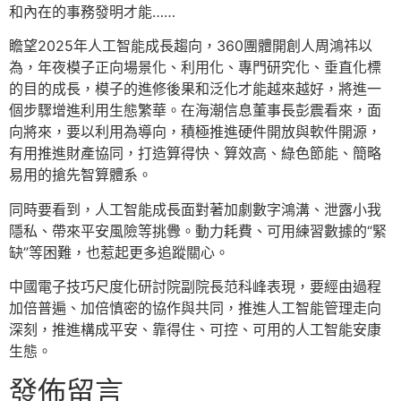
和內在的事務發明才能……
瞻望2025年人工智能成長趨向，360團體開創人周鴻祎以
為，年夜模子正向場景化、利用化、專門研究化、垂直化標
的目的成長，模子的進修後果和泛化才能越來越好，將進一
個步驟增進利用生態繁華。在海潮信息董事長彭震看來，面
向將來，要以利用為導向，積極推進硬件開放與軟件開源，
有用推進財產協同，打造算得快、算效高、綠色節能、簡略
易用的搶先智算體系。
同時要看到，人工智能成長面對著加劇數字鴻溝、泄露小我
隱私、帶來平安風險等挑釁。動力耗費、可用練習數據的“緊
缺”等困難，也惹起更多追蹤關心。
中國電子技巧尺度化研討院副院長范科峰表現，要經由過程
加倍普遍、加倍慎密的協作與共同，推進人工智能管理走向
深刻，推進構成平安、靠得住、可控、可用的人工智能安康
生態。
發佈留言