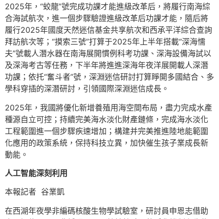
2025年，“蛟龍”號完成功課才能進級改革后，將履行南海綜
合海試航次，進一個步驟驗證進級改革后功課才能，隨后將
履行2025年國度天然迷信基金共享航次和西承平洋綜合查詢
拜訪航次等；“摸索三號”打算于2025年上半年搭載“深海懦
夫”號載人潛水器在南海展開慣例科考功課、深海設備海試以
及深海考古等任務，下半年將進進深海年夜洋展開載人深潛
功課；依托“奮斗者”號，深淵迷信研討打算睜開多國結合、多
學科穿插的深潛研討，引領國際深淵迷信成長。
2025年，我國將優化新增養殖用海空間布局，盡力完成水產
種源自立可控；持續完美海水淡化財產鏈條，完成海水淡化
工程範圍進一個步驟疾速增加；構建并完美推進陸地能範圍
化應用的政策系統，保持科技立異，加快催生孩子業成長新
動能。
人工智能深刻利用
本報記者 谷業凱
在西湖年夜學非編碼核酸生物學試驗室，研討員申恩志借助