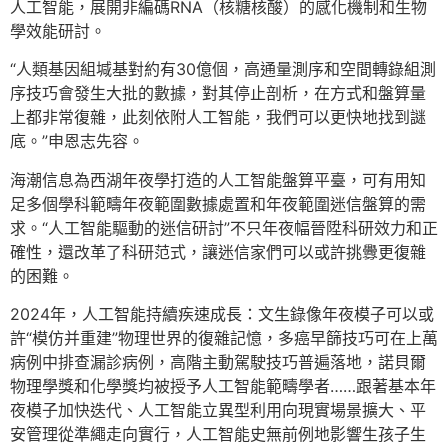
人工智能，展開非編碼RNA（核糖核酸）的感化機制和生物
學效能研討。
“人類基因組堿基對約有30億個，高通量測序和空間轉錄組測
序技巧會發生大批的數據，對其停止剖析，在方式和盤算量
上都非常復雜，此刻依附人工智能，我們可以更快地找到謎
底。”申恩志先容。
海潮信息為西湖年夜學打造的人工智能盤算平臺，可有用知
足多個學科範疇年夜範圍數據處置和年夜範圍迷信盤算的需
求。“人工智能驅動的迷信研討”不只年夜幅晉陞科研效力和正
確性，還改革了科研范式，讓迷信家們可以或許挑釁更復雜
的困難。
2024年，人工智能持續疾速成長：文生錄像年夜模子可以或
許“模仿并重建”物理世界的復雜記憶，多癌早篩技巧可在上萬
病例中排查漏診病例，高階主動駕駛技巧普遍落地，諾貝爾
物理學獎和化學獎均被授予人工智能範疇學者……跟著基本年
夜模子加快迭代、人工智能立異型利用向現實場景擴大、平
安管理從準繩走向實行，人工智能史無前例地影響生孩子生