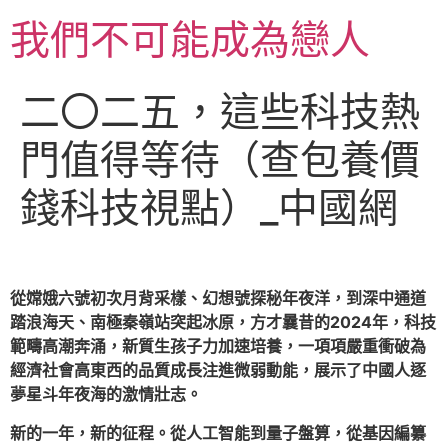
跳
我們不可能成為戀人
至
主
要
二〇二五，這些科技熱
內
容
門值得等待（查包養價
錢科技視點）_中國網
從嫦娥六號初次月背采樣、幻想號探秘年夜洋，到深中通道
踏浪海天、南極秦嶺站突起冰原，方才曩昔的2024年，科技
範疇高潮奔涌，新質生孩子力加速培養，一項項嚴重衝破為
經濟社會高東西的品質成長注進微弱動能，展示了中國人逐
夢星斗年夜海的激情壯志。
新的一年，新的征程。從人工智能到量子盤算，從基因編纂