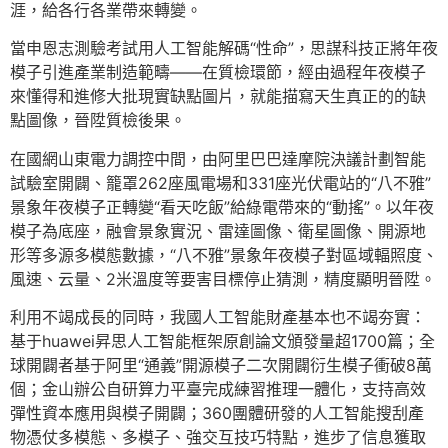
涯，給各行各業帶來轉變。
當申恩志測驗考試用人工智能解碼“性命”，思謀科技正將年夜
模子引進產業制造範疇——在質檢環節，經由過程年夜模子
來懂得和進修大批現實缺點圖片，就能描寫天生真正的的缺
點圖像，晉陞質檢後果。
在國網山東電力調控中間，由阿里巴巴達摩院決議計劃智能
試驗室開闢、籠罩262座風電場和331座光伏電站的“八不雅”
景象年夜模子正轉變“看天吃飯”給綠電帶來的“動搖”。以年夜
模子為底座，融會景象實況、雷達圖像、衛星圖像、開源地
形等多源多模態數據，“八不雅”景象年夜模子對區域輻照度、
風速、云量、2米溫度等要害目標停止猜測，精度顯明晉陞。
利用不竭成長的同時，我國人工智能財產基本也不竭夯實：
基于huawei昇思人工智能框架原創論文頒發量超1700篇；全
球開闢者基于阿里“通義”開源模子二次開闢衍生模子衝破8萬
個；金山辦公自研算力平臺完成練習推理一體化，支持高效
彈性資本應用與模子開闢；360團體研發的人工智能搜刮產
物憑仗多模態、多模子、強交互技巧特點，進步了信息獲取