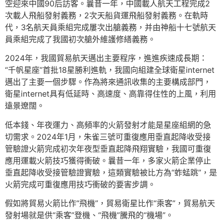
空迎來中國90后訪客。曩昔一年，中國載人航天工程完成2
次載人飛船發射義務，2次天船貨運飛船發射義務。在軌時
代，3名航天員乘組完成屢次出艙義務，并由神船十七號航天
員乘組完成了我國初次艙外維護修繕義務。
2024年，我國貿易航天邁出主要程序，進進疾速成長期：
“千帆星座”首批18星勝利進軌，我國向組建全球衛星internet
邁出了主要一個步驟。作為將來通訊收集的主要構成部門，
衛星internet具有低延時、高速度、高靠得住性的上風，利用
遠景遼闊。
低本錢、年夜運力、高頻率的火箭發射才能是星座組網的急
切需求。2024年1月，朱雀三號可重復應用垂直起降收受接
管驗證火箭完成初次年夜型垂直起降飛翔實驗，我國可重復
應用運載火箭技巧獲得衝破。曩昔一年，多家火箭企業停止
垂直起降收受接管驗證實驗，這類實驗被比方為“蚱蜢跳”，是
火箭完成可重復應用技巧衝破的要害步調。
假如將貿易火箭比作“飛機”，貿易衛星比作“乘客”，貿易航天
發射場就是供“乘客”登機、“飛機”騰飛的“機場”。