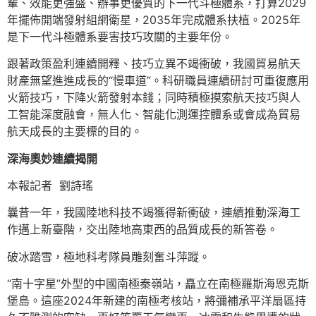
輩、效能更強盛、辦事更優質的下一代斗極體系，打算2029
年擺佈開端發射組網衛星，2035年完成體系扶植。2025年
是下一代斗極體系要害技巧攻關的主要年份。
跟著政策盈利連續開釋、技巧立異不竭衝破，我國貿易航天
財產無望進進成長的“慢車道”。科研職員連續研討可重復應用
火箭技巧，下降火箭發射本錢；同時積極摸索航天技巧與人
工智能深度融會，無人化、智能化測運控體系或會成為貿易
航天成長的主要標的目的。
深海奧妙連續揭開
本報記者 劉詩瑤
曩昔一年，我國陸地科技不竭獲得新衝破，連續推動深海工
作邁上新臺階，交出陸地高東西的品質成長的新答卷。
破冰踏雪，極地科考隊員雕刻奮斗萍蹤。
“南十字星”外型的中國南極秦嶺站，矗立在南極羅斯海恩克斯
堡島。這座2024年新建的南極考核站，將彌補承平洋扇區持