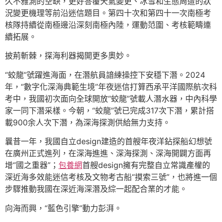
久不雅測的空缺，更好答覆天氣變更、冰雪和生態周遭的狀
況變更機理等前沿迷信題目。第四十次和第四十一次南極考
核隊持續從南極邊沿深刻南極內陸，運動范圍、考核範疇連
續拓展。
披荊斬棘，探海利器揭開更多奧妙。
“蛟龍”號躍進海面，在潛航員諳練操控下安穩下潛。2024
年，“數字化深海典範生境”年夜迷信打算西承平洋國際航次科
考中，我國初次面向全球開放“蛟龍”號載人潛水器，中內科學
家一同下潛采樣。今朝，“蛟龍”號已完成317次下潛，累計搭
載900余人次下潛，為深海探測供給無力支持。
曩昔一年，我國自立design建造的首艘年夜洋鉆探船幻想號
在廣州正式進列，在深海進進、深海探測、深海開闢方面再
增“國之重器”；
包養網
首艘design擁有完整自立常識產權的
深近海多效能迷信考核及文物考古船“摸索三號”，也將進一個
步驟推動我國在深近海深潛及綜一起配合業的才能。
向海而興，“藍色引擎”動力彭湃。