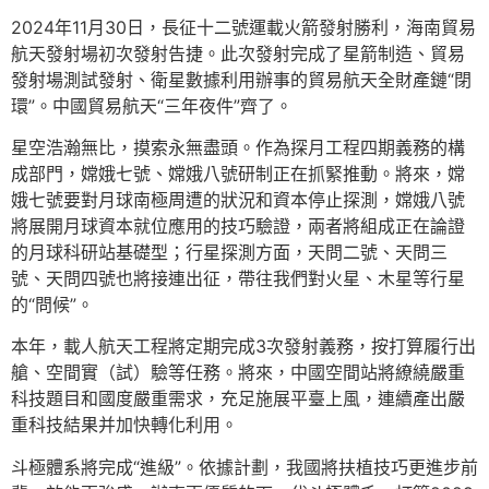
2024年11月30日，長征十二號運載火箭發射勝利，海南貿易
航天發射場初次發射告捷。此次發射完成了星箭制造、貿易
發射場測試發射、衛星數據利用辦事的貿易航天全財產鏈“閉
環”。中國貿易航天“三年夜件”齊了。
星空浩瀚無比，摸索永無盡頭。作為探月工程四期義務的構
成部門，嫦娥七號、嫦娥八號研制正在抓緊推動。將來，嫦
娥七號要對月球南極周遭的狀況和資本停止探測，嫦娥八號
將展開月球資本就位應用的技巧驗證，兩者將組成正在論證
的月球科研站基礎型；行星探測方面，天問二號、天問三
號、天問四號也將接連出征，帶往我們對火星、木星等行星
的“問候”。
本年，載人航天工程將定期完成3次發射義務，按打算履行出
艙、空間實（試）驗等任務。將來，中國空間站將繚繞嚴重
科技題目和國度嚴重需求，充足施展平臺上風，連續產出嚴
重科技結果并加快轉化利用。
斗極體系將完成“進級”。依據計劃，我國將扶植技巧更進步前