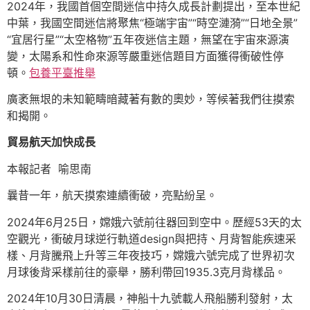
2024年，我國首個空間迷信中持久成長計劃提出，至本世紀
中葉，我國空間迷信將聚焦“極端宇宙”“時空漣漪”“日地全景”
“宜居行星”“太空格物”五年夜迷信主題，無望在宇宙來源演
變，太陽系和性命來源等嚴重迷信題目方面獲得衝破性停
頓。
包養平臺推舉
廣袤無垠的未知範疇暗藏著有數的奧妙，等候著我們往摸索
和揭開。
貿易航天加快成長
本報記者 喻思南
曩昔一年，航天摸索連續衝破，亮點紛呈。
2024年6月25日，嫦娥六號前往器回到空中。歷經53天的太
空觀光，衝破月球逆行軌道design與把持、月背智能疾速采
樣、月背騰飛上升等三年夜技巧，嫦娥六號完成了世界初次
月球後背采樣前往的豪舉，勝利帶回1935.3克月背樣品。
2024年10月30日清晨，神船十九號載人飛船勝利發射，太