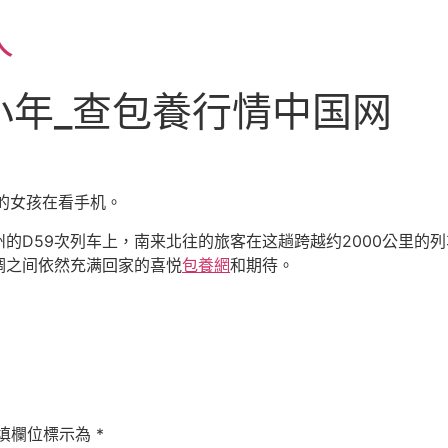
人
小年_查包養行情中国网
的女孩在看手机。
的D59次列车上，南来北往的旅客在这趟跨越约2000公里的
调之间依然充满回家的喜悦
包養網
和期待。
填欄位標示為
*