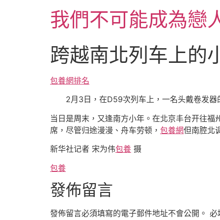
跳
我們不可能成為戀
至
主
要
跨越南北列车上的
內
容
包養網排名
2月3日，在D59次列车上，一名头戴卷发器
当日是周末，又逢南方小年。在北京丰台开往福州
席，尽管归途漫漫、舟车劳顿，
包養網
但南腔北
新华社记者 宋为伟
包養
摄
包養
發佈留言
發佈留言必須填寫的電子郵件地址不會公開。
必