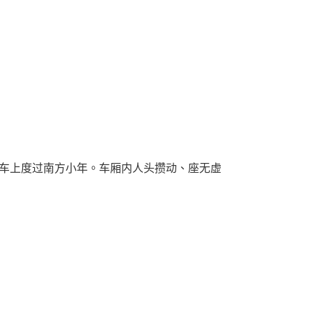
列车上度过南方小年。车厢内人头攒动、座无虚