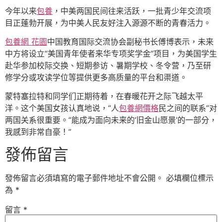
今年以来
包養
，中美两国民间往来活跃，一批青少年交流项
目正蓬勃开展，为中美人民友好注入源源不断的青春活力。
包養網 花園
中国教育国际交流协会副秘书长傅博表示，未来
中方将设立“美国青年使者来华专项奖学金”项目，为美国学生
赴华参加校际交换、短期参访、暑期学校、冬令营，乃至研
修学分或攻读学位等提供更多高质量的平台和渠道。
蒙特塞拉特和同学们正期待着，在春暖花开之际飞越太平
洋。这个美国女孩认真地说，“人
包養網價格
民之间的联系”对
两国关系很重要。“能成为面向未来的‘旧金山愿景’的一部分，
我感到非常自豪！”
發佈留言
發佈留言必須填寫的電子郵件地址不會公開。
必填欄位標示
為
*
留言
*