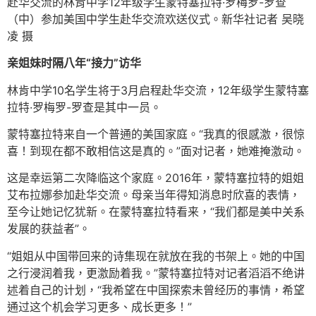
赴华交流的林肯中学12年级学生蒙特塞拉特·罗梅罗-罗查
（中）参加美国中学生赴华交流欢送仪式。新华社记者 吴晓
凌 摄
亲姐妹时隔八年“接力”访华
林肯中学10名学生将于3月启程赴华交流，12年级学生蒙特塞
拉特·罗梅罗-罗查是其中一员。
蒙特塞拉特来自一个普通的美国家庭。“我真的很感激，很惊
喜！到现在都不敢相信这是真的。”面对记者，她难掩激动。
这是幸运第二次降临这个家庭。2016年，蒙特塞拉特的姐姐
艾布拉娜参加赴华交流。母亲当年得知消息时欣喜的表情，
至今让她记忆犹新。在蒙特塞拉特看来，“我们都是美中关系
发展的获益者”。
“姐姐从中国带回来的诗集现在就放在我的书架上。她的中国
之行浸润着我，更激励着我。”蒙特塞拉特对记者滔滔不绝讲
述着自己的计划，“我希望在中国探索未曾经历的事情，希望
通过这个机会学习更多、成长更多！”