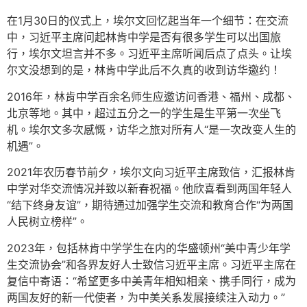
在1月30日的仪式上，埃尔文回忆起当年一个细节：在交流
中，习近平主席问起林肯中学是否有很多学生可以出国旅
行，埃尔文坦言并不多。习近平主席听闻后点了点头。让埃
尔文没想到的是，林肯中学此后不久真的收到访华邀约！
2016年，林肯中学百余名师生应邀访问香港、福州、成都、
北京等地。其中，超过五分之一的学生是生平第一次坐飞
机。埃尔文多次感慨，访华之旅对所有人“是一次改变人生的
机遇”。
2021年农历春节前夕，埃尔文向习近平主席致信，汇报林肯
中学对华交流情况并致以新春祝福。他欣喜看到两国年轻人
“结下终身友谊”，期待通过加强学生交流和教育合作“为两国
人民树立榜样”。
2023年，包括林肯中学学生在内的华盛顿州“美中青少年学
生交流协会”和各界友好人士致信习近平主席。习近平主席在
复信中寄语：“希望更多中美青年相知相亲、携手同行，成为
两国友好的新一代使者，为中美关系发展接续注入动力。”