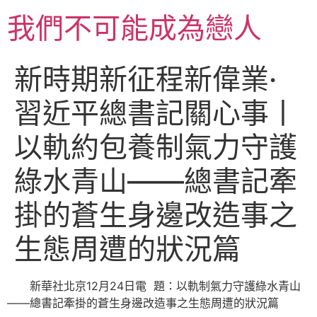
跳
我們不可能成為戀人
至
主
要
新時期新征程新偉業·
內
容
習近平總書記關心事丨
以軌約包養制氣力守護
綠水青山——總書記牽
掛的蒼生身邊改造事之
生態周遭的狀況篇
新華社北京12月24日電 題：以軌制氣力守護綠水青山
——總書記牽掛的蒼生身邊改造事之生態周遭的狀況篇