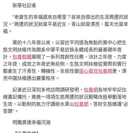
新華社記者
“老蒼生的幸福感來自哪里？就來自傑出的生涯周遭的狀
況。”周遭的狀況就是平易近生，青山就是漂亮，藍天也是幸
福。
黨的十八年夜以來，以習近平同道為焦點的黨中心把生
態文明扶植作為關系中華平易近族永續成長的最基礎年夜
計，
包養軟體
展開了一系列首創性任務，決計之年夜、力度
之年夜、成效之年夜史無前例，生態文明扶植從實際到實行
都產生了汗青性、轉機性、全局性變
甜心寶貝包養網
更，漂
亮中國扶植邁出嚴重程序。
記者近日深刻多地訪問調研發明，
包養網
各地牢牢記住
總書記囑托，推進一項項生態周遭的狀況範疇改造舉動落地
生效，以軌制的氣力守護綠水青山
包養網
，答好生態維護“必
答題”。
明職責建幸福河湖