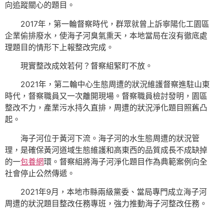
向追蹤關心的題目。
2017年，第一輪督察時代，群眾就曾上訴寧陽化工園區
企業偷排廢水，使海子河臭氣熏天，本地當局在沒有徹底處
理題目的情形下上報整改完成。
現實整改成效若何？督察組緊盯不放。
2021年，第二輪中心生態周遭的狀況維護督察進駐山東
時代，督察職員又一次離開現場。督察職員檢討發明，園區
整改不力，產業污水持久直排，周遭的狀況淨化題目照舊凸
起。
海子河位于黃河下流。海子河的水生態周遭的狀況管
理，是確保黃河道域生態維護和高東西的品質成長不成缺掉
的一
包養網
環。督察組將海子河淨化題目作為典範案例向全
社會停止公然傳遞。
2021年9月，本地市縣兩級黨委、當局專門成立海子河
周遭的狀況題目整改任務專班，強力推動海子河整改任務。