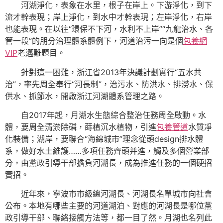
河湖淨化，表象在水里，根子在岸上。下游淨化，到下
流才幹表現；岸上淨化，到水中才幹表現；左岸淨化，右岸
也能表現。在以往“環保不下河，水利不上岸”“九龍治水、各
管一段”的朋分治理體系體例下，河道治污一向是個
包養網
VIP
老邁難題目。
針對這一困難，浙江省2013年決議計劃實行“五水共
治”，率先周全奉行“河長制”，治污水、防洪水、排澇水、保
供水、抓節水，開啟浙江河湖體系管理之路。
自2017年起，月湖水生態綜合整治任務周全啟動。水
體，要周全清淤除磷，蒔植沉水植物，引進
包養管道
水質凈
化裝備；湖岸，要聯合“海綿城市”理念從頭design排水體
系，做好水土維護……多項任務齊頭并進，觸及多個營業部
分，由黨政引導干部擔負河湖長，成為推進任務的一個硬招
實招。
近年來，寧波市市級總河湖長、河湖長名單城市向社會
公布。本地有哪些主要的河道湖泊、對應的河湖長是哪位黨
政引導干部、聯絡接觸方法等，都一目了然。月湖也名列此