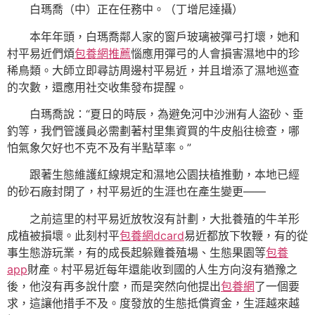
白瑪喬（中）正在任務中。（丁增尼達攝）
本年年頭，白瑪喬鄰人家的窗戶玻璃被彈弓打壞，她和
村平易近們煩
包養網推薦
惱應用彈弓的人會損害濕地中的珍
稀鳥類。大師立即尋訪周邊村平易近，并且增添了濕地巡查
的次數，還應用社交收集發布提醒。
白瑪喬說：“夏日的時辰，為避免河中沙洲有人盜砂、垂
釣等，我們管護員必需劃著村里集資買的牛皮船往檢查，哪
怕氣象欠好也不克不及有半點草率。”
跟著生態維護紅線規定和濕地公園扶植推動，本地已經
的砂石廠封閉了，村平易近的生涯也在產生變更——
之前這里的村平易近放牧沒有計劃，大批養殖的牛羊形
成植被損壞。此刻村平
包養網dcard
易近都放下牧鞭，有的從
事生態游玩業，有的成長起躲雞養殖場、生態果園等
包養
app
財產。村平易近每年還能收到國的人生方向沒有猶豫之
後，他沒有再多說什麼，而是突然向他提出
包養網
了一個要
求，這讓他措手不及。度發放的生態抵償資金，生涯越來越