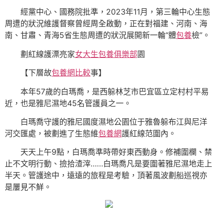
經黨中心、國務院批準，2023年11月，第三輪中心生態
周遭的狀況維護督察曾經周全啟動，正在對福建、河南、海
南、甘肅、青海5省生態周遭的狀況展開新一輪“體
包養
檢”。
劃紅線護漂亮家
女大生包養俱樂部
園
【下層故
包養網比較
事】
本年57歲的白瑪喬，是西躲林芝市巴宜區立定村村平易
近，也是雅尼濕地45名管護員之一。
白瑪喬守護的雅尼國度濕地公園位于雅魯躲布江與尼洋
河交匯處，被劃進了生態維
包養網
護紅線范圍內。
天天上午9點，白瑪喬準時帶好東西動身。修補圍欄、禁
止不文明行動、撿拾渣滓……白瑪喬凡是要圍著雅尼濕地走上
半天。管護途中，遠遠的旅程是考驗，頂著風波劃船巡視亦
是屢見不鮮。