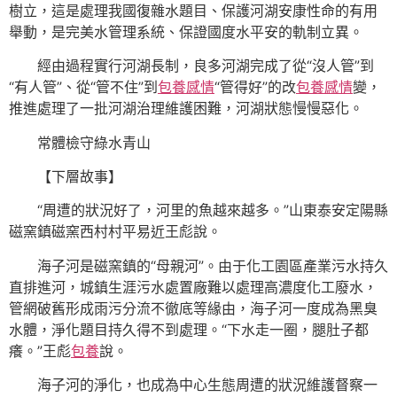
樹立，這是處理我國復雜水題目、保護河湖安康性命的有用
舉動，是完美水管理系統、保證國度水平安的軌制立異。
經由過程實行河湖長制，良多河湖完成了從“沒人管”到
“有人管”、從“管不住”到
包養感情
“管得好”的改
包養感情
變，
推進處理了一批河湖治理維護困難，河湖狀態慢慢惡化。
常體檢守綠水青山
【下層故事】
“周遭的狀況好了，河里的魚越來越多。”山東泰安定陽縣
磁窯鎮磁窯西村村平易近王彪說。
海子河是磁窯鎮的“母親河”。由于化工園區產業污水持久
直排進河，城鎮生涯污水處置廠難以處理高濃度化工廢水，
管網破舊形成雨污分流不徹底等緣由，海子河一度成為黑臭
水體，淨化題目持久得不到處理。“下水走一圈，腿肚子都
癢。”王彪
包養
說。
海子河的淨化，也成為中心生態周遭的狀況維護督察一