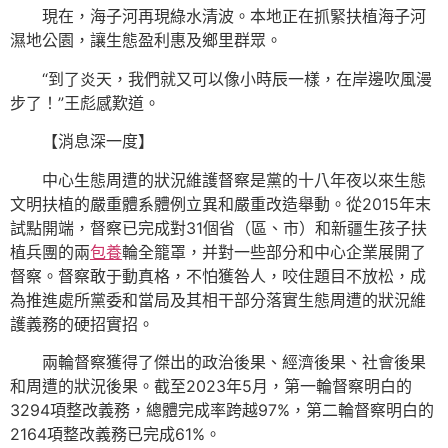
現在，海子河再現綠水清波。本地正在抓緊扶植海子河
濕地公園，讓生態盈利惠及鄉里群眾。
“到了炎天，我們就又可以像小時辰一樣，在岸邊吹風漫
步了！”王彪感歎道。
【消息深一度】
中心生態周遭的狀況維護督察是黨的十八年夜以來生態
文明扶植的嚴重體系體例立異和嚴重改造舉動。從2015年末
試點開端，督察已完成對31個省（區、市）和新疆生孩子扶
植兵團的兩
包養
輪全籠罩，并對一些部分和中心企業展開了
督察。督察敢于動真格，不怕獲咎人，咬住題目不放松，成
為推進處所黨委和當局及其相干部分落實生態周遭的狀況維
護義務的硬招實招。
兩輪督察獲得了傑出的政治後果、經濟後果、社會後果
和周遭的狀況後果。截至2023年5月，第一輪督察明白的
3294項整改義務，總體完成率跨越97%，第二輪督察明白的
2164項整改義務已完成61%。