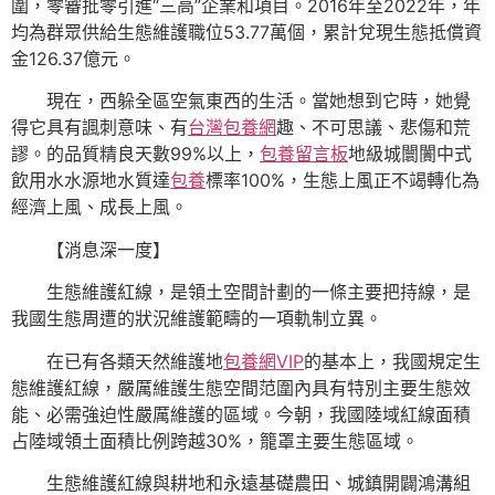
圍，零審批零引進“三高”企業和項目。2016年至2022年，年
均為群眾供給生態維護職位53.77萬個，累計兌現生態抵償資
金126.37億元。
現在，西躲全區空氣東西的生活。當她想到它時，她覺
得它具有諷刺意味、有
台灣包養網
趣、不可思議、悲傷和荒
謬。的品質精良天數99%以上，
包養留言板
地級城闤闠中式
飲用水水源地水質達
包養
標率100%，生態上風正不竭轉化為
經濟上風、成長上風。
【消息深一度】
生態維護紅線，是領土空間計劃的一條主要把持線，是
我國生態周遭的狀況維護範疇的一項軌制立異。
在已有各類天然維護地
包養網VIP
的基本上，我國規定生
態維護紅線，嚴厲維護生態空間范圍內具有特別主要生態效
能、必需強迫性嚴厲維護的區域。今朝，我國陸域紅線面積
占陸域領土面積比例跨越30%，籠罩主要生態區域。
生態維護紅線與耕地和永遠基礎農田、城鎮開闢鴻溝組