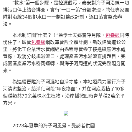
“救水”第一個步驟，是控源截污。泰安對海子河沿線一切
排污口停止結合排查，實行“一口一策”分類處理，聘任專家團
隊對沿線34個排水口一一制訂整改計劃，逐口落實整改辦
法。
本地制訂園“什麼？！”藍學士夫婦驚呼月隊，
包養網
同時
愣住了。區管
包養網
網改革晉陞全體計劃，新改建管道12公
里，將化工企業污水管網經由過程專管零丁接進磁窯污水處
置廠，取消分歧規溢流口，處理產業污水溢流直排題目，完
成園區產業污水密閉運轉，與海子河周遭的狀況完整隔分開
來。
為連續晉陞海子河濕地自凈才能，本地還鼎力實行海子
河清淤整治，給淨化河段“年夜換血”，并在河底栽植了10多
個種類共70余萬株水生植物，沿岸播撒四時青草種2萬余平
方米。
2023年夏季的海子河風景。受訪者供圖