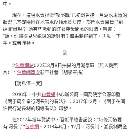
中。
現在，這場水質捍衛“攻堅戰”已初戰告捷，月湖水周遭的
狀況已基礎穩固在地表水IV類水質尺度，部門水質目標已到
達III“母親？”她有些激動的盯著裴母閉著的眼睛，叫道：
“媽，你聽得見兒媳說的話對吧？如果聽得到了，再動一下
手。或者睜類。
2
包養網站
022年3月8日拍攝的月湖景區（無人機照
片）。
包養網單次
新華社發（胡學軍攝）
【消息深一度】
2016年，中共
包養網
中心辦公廳、國務院辦公廳印發
《關于周全奉行河長制的看法》；2017年12月，《關于在湖
泊實行湖長制的領導看法》印發。
在2017年新年賀詞中，習近平總書記說：“每條河道要
有‘河長’了”
包養網
。2018年6月、12月，河長制、湖長制周全