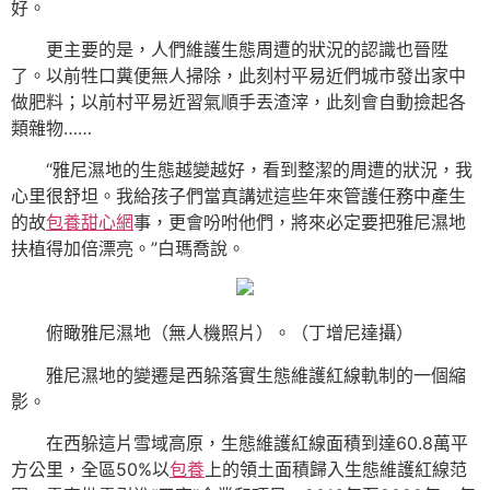
好。
更主要的是，人們維護生態周遭的狀況的認識也晉陞
了。以前牲口糞便無人掃除，此刻村平易近們城市發出家中
做肥料；以前村平易近習氣順手丟渣滓，此刻會自動撿起各
類雜物……
“雅尼濕地的生態越變越好，看到整潔的周遭的狀況，我
心里很舒坦。我給孩子們當真講述這些年來管護任務中產生
的故
包養甜心網
事，更會吩咐他們，將來必定要把雅尼濕地
扶植得加倍漂亮。”白瑪喬說。
俯瞰雅尼濕地（無人機照片）。（丁增尼達攝）
雅尼濕地的變遷是西躲落實生態維護紅線軌制的一個縮
影。
在西躲這片雪域高原，生態維護紅線面積到達60.8萬平
方公里，全區50%以
包養
上的領土面積歸入生態維護紅線范