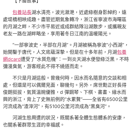
【下層故事】
包養站長
湖水清亮，波光瀲滟，近處綠樹身影綽約，遠
處堤橋相映成趣。盡管近期氣象轉冷，浙江省寧波市海曙區
的月湖之畔，不少市平易近或成群結隊沿湖散步，或攜親友
老友一路在湖畔略坐，享用著冬日江南的溫暖陽光。
“一部寧波史，半部在月湖”。月湖被稱為寧波“小西湖”，
始開鑿于唐代，人文底蘊深摯。但是在十多年前，月湖
包養
網dcard
遭受了“水質危機”：一到炎天湖水便發綠泛黑，不時
彌漫臭氣，游客經此不得不繞道而走。
不只是月湖這般。曾幾何時，因水而名隨意的交談和相
處，但還是可以偶爾見面，聊幾句。另外，席世勳正好長得
俊朗挺拔，氣質溫婉優雅，d 彈鋼琴、下棋、書畫、緣水而
興的浙江，背上了史無前例的“水累贅”——全省有6500公里
河流成為“渣滓河”，有5100公里河流成為“黑臭河”。
河湖生態周遭的狀況，既關系著全體生態體系的安康，
也關系著群眾生涯的幸福感。