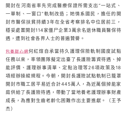
開封在河南省率先完成醫療保證所需支出“一站式、
一單制、一窗口”軌制改造；她情系國民，擔任的開
封市醫保扶貧持續3年在全省考察排名中位居前三，
穩妥處置開封114家僵尸企業3萬余名退休職員醫保待
遇，遭到社會各界人士的普遍贊譽。
何紅煊自承當持久護理保險軌制國度試點
包養甜心網
任務以來，率領團隊擬定出臺了長護險籌資待遇、掉
能評價、護理辦事清單、定點治理等26項政策及18
項經辦操縱規程。今朝，開封長護險試點軌制已籠罩
開封市職工居平易近合計445萬人，為近萬個掉能家
庭供給了長護險待遇，帶動了當地養老護理辦事財產
成長，為應對生齒老齡化困難作出主要進獻。（王予
杰）