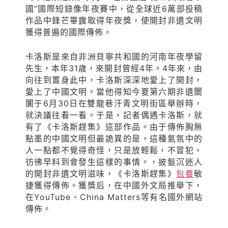
國”國際短錄像年夜賽中，從全球近6萬部投稿
作品中鋒芒畢露取得年夜獎，使開封非遺文明
獲得普遍的國際傳佈。
卡洛斯是來自非洲貝寧共和國的河南年夜學留
先生，本年31歲，來開封曾經4年。4年來，由
向往到置身此中，卡洛斯深深地愛上了開封，
愛上了中國文明。當他得知今夏第六期非遺闤
闠于6月30日在雙龍巷汗青文明街區舉辦時，
就決議往看一看。于是，記者偶遇卡洛斯，就
有了《卡洛斯趕集》這部作品。由于傳佈胸無
點墨的中國文明但最詭異的是，這種氣氛中的
人一點都不覺得奇怪，只是放輕鬆，不冒犯，
彷彿早料到會發生這樣的事情。，披髮沉迷人
的開封非遺文明滋味，《卡洛斯趕集》
包養
敏
捷獲得傳佈。獲獎后，在中國外文局推舉下，
在YouTube、China Matters等有名國外網站
傳佈。