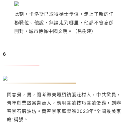
此刻，卡洛斯已取得碩士學位，走上了新的任
務職位。他說，無論走到哪里，他都不會忘卻
開封，城市傳佈中國文明。
（
呂樹建
）
6
閆春景：走在幸福的春景里
閆春景，男，蘭考縣東壩頭鎮張莊村人，中共黨員，
青年創業致富帶頭人，應用養殖技巧養殖蛋雞，創辦
春景石磨油坊。閆春景家庭榮獲2023年“全國最美家
庭”稱號。