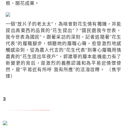
根、開花成果。
一個“放片子的老太太”，為啥會對花生情有獨鐘，并能
提出高東西的品質的“花生提出”？“國民選我今世表，
我今世表為國民”。跟著采訪的深刻，記者追隨著“花生
代表”的履職腳步，傾聽她的履職心聲，愈發激烈地感
觸感染到，從為農人代言的“花生代表”到專心履職用情
盡責的“花生提出年夜戶”，郭建華的履本能機能力有了
新變更的背后，是激烈的義務認識和為平易近情懷使
然，是“平易近有所呼 我有所應”的活潑詮釋。 （焦宇
煒）
3
阿布列林·阿不列孜：進修模範，本身也成了模範