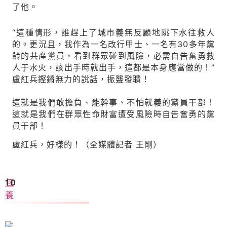
了他。
“這種情形，誰趕上了城市義無反顧地跳下水往救人
的。更況且，我作為一名改行甲士、一名有30多年黨
齡的共產黨員，看到群眾碰到風險，必需自告奮勇救
人于水火，該出手時就出手，這都是本身應當做的！”
盧紅兵鏗鏘無力的說話，振聾發聵！
這就是我們敢擔負、能幹事、不怕就義的黨員干部！
這就是我們在群眾性命財富遭受風險時自告奮勇的黨
員干部！
盧紅兵，好樣的！（全媒體記者 王剛）
包
10
養
劉占鋒：啟動中漢文化重構工程勢在必行