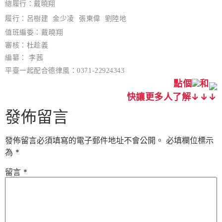
總履行：戴曉翔
履行：呂樹建 金少凌 張東偉 劉陸地
值班編委：
戴曉翔
審核：
杜趁義
編纂： 李茜
平臺一起配合德律風：0371-22924343
點個
和
快讓更多人了解↓↓↓
發佈留言
發佈留言必須填寫的電子郵件地址不會公開。
必填欄位標示
為
*
留言
*