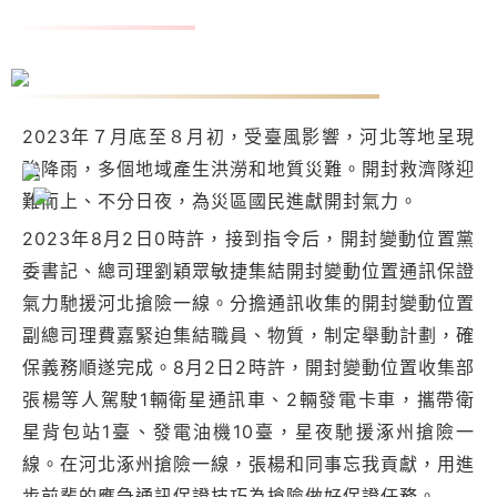
開封救濟隊：馳援災區 傳遞古城年夜愛
2023年７月底至８月初，受臺風影響，河北等地呈現
強降雨，多個地域產生洪澇和地質災難。開封救濟隊迎
難而上、不分日夜，為災區國民進獻開封氣力。
2023年8月2日0時許，接到指令后，開封變動位置黨
委書記、總司理劉穎眾敏捷集結開封變動位置通訊保證
氣力馳援河北搶險一線。分擔通訊收集的開封變動位置
副總司理費嘉緊迫集結職員、物質，制定舉動計劃，確
保義務順遂完成。8月2日2時許，開封變動位置收集部
張楊等人駕駛1輛衛星通訊車、2輛發電卡車，攜帶衛
星背包站1臺、發電油機10臺，星夜馳援涿州搶險一
線。在河北涿州搶險一線，張楊和同事忘我貢獻，用進
步前輩的應急通訊保證技巧為搶險做好保證任務。