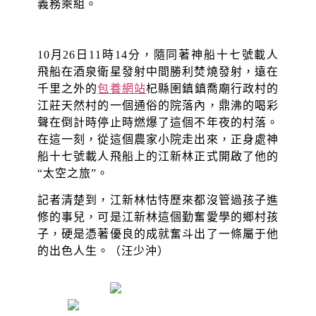
義務乘組。
10月26日11時14分，隨同著神船十七號載人
飛船在酒泉衛星發射中間勝利焚燒發射，遠在
千里之外的
包養網站
杞縣圉鎮鎮喬廟行政村的
江莊天然村的一個通俗的院落內，鼎沸的喝彩
聲在倒計時停止時燃爆了這個不年夜的村落。
在這一刻，從這個農家小院走出來，正身處神
船十七號載人飛船上的江新林正式開啟了他的
“太空之旅”。
記者清楚到，江新林怙恃歷來都沒管過孩子進
修的事兒，可是江新林這個勤奮愛學的鄉村孩
子，硬是憑著優良的成就奮斗出了一條屬于他
的出色人生。（汪少沖）