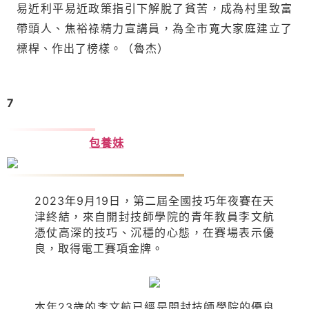
易近利平易近政策指引下解脫了貧苦，成為村里致富
帶頭人、焦裕祿精力宣講員，為全市寬大家庭建立了
標桿、作出了榜樣。
（魯杰）
7
李文航：奪得
包養妹
全國技巧年夜賽冠軍
2023年9月19日，第二屆全國技巧年夜賽在天
津終結，來自開封技師學院的青年教員李文航
憑仗高深的技巧、沉穩的心態，在賽場表示優
良，取得電工賽項金牌。
本年23歲的李文航已經是開封技師學院的優良