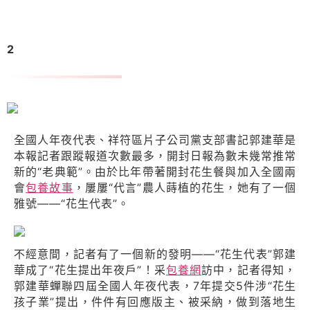
2
郭建華：
“花生代表”成了“花生提出年夜戶”
全國人年夜代表、祥符區片子公司黨支部書記郭建華是
本報記者跟蹤報道次數最多，開封日報為數未幾常推常
新的“老典範”。由於比年帶著開封花生餐與加入全國兩
會
包養故事
，屢屢“代言”農人蒔植的花生，她有了一個
雅號——“花生代表”。
不經意間，記者有了一個新的發明——“花生代表”郭建
華成了“花生提出年夜戶”！采
包養網
訪中，記者得知，
郭建華蟬聯四屆全國人年夜代表，7年提交5件涉“花生
孩子業”提出，件件有回應版主、被采納，做到落地生