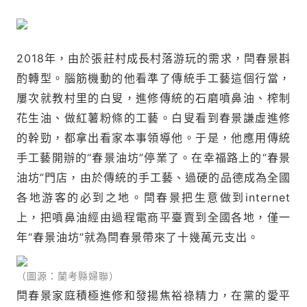
2018年，由於張莊村成長村落游玩的需求，閆春景斟
酌轉型。腦筋機動的他看準了傳統手工藝這個行當，
屢次就教村里的白叟，進修傳統的石磨噴鼻油、榨制
花生油、做紅薯粉條的工藝。白叟看到春景謙虛進修
的幹勁，都拿出看家本事領導他。于是，他應用傳統
手工藝開辦的“春景油坊”停業了。在幸福路上的“春景
油坊”門店，由於傳統的手工藝、過硬的品德成為全國
各地游客的必到之地。閆春景把生意做到internet
上，把噴鼻油經由過程電商平臺賣到全國各地，僅一
年“春景油坊”就為閆春景帶來了十幾萬元支出。
（圖源：蘭考縣婦聯）
閆春景家庭積極進修和發揚焦裕祿精力，在黨的愛平