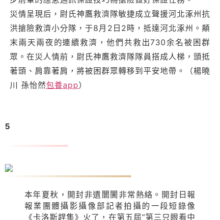
災情呈現后，尉氏神鷹救濟隊敏捷成立聲援河北涿州抗
洪搶險救濟小分隊，于8月2日2時，抵達河北涿州。顛
末兩天兩夜的連續救濟，他們共救出730余名被困群
眾。在災人情前，尉氏神鷹救濟隊隊員搭成人梯，頭抵
著頭、肩靠著肩，將被困群眾轉移到平安地帶。（楊曉
川 孫怡然
包養app
）
5
卡洛斯：傳佈開封非遺文明
本年夏秋，開封非遺闤闠非常熱絡。開封日報
報業團體攝影攝像部記者拍攝的一段短錄像
《卡洛斯趕集》火了，在第五屆“第三只眼看中