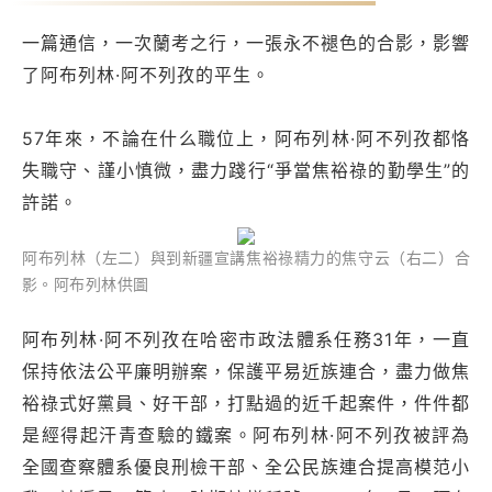
一篇通信，一次蘭考之行，一張永不褪色的合影，影響
了阿布列林·阿不列孜的平生。
57年來，不論在什么職位上，阿布列林·阿不列孜都恪
失職守、謹小慎微，盡力踐行“爭當焦裕祿的勤學生”的
許諾。
阿布列林（左二）與到新疆宣講焦裕祿精力的焦守云（右二）合
影。阿布列林供圖
阿布列林·阿不列孜在哈密市政法體系任務31年，一直
保持依法公平廉明辦案，保護平易近族連合，盡力做焦
裕祿式好黨員、好干部，打點過的近千起案件，件件都
是經得起汗青查驗的鐵案。阿布列林·阿不列孜被評為
全國查察體系優良刑檢干部、全公民族連合提高模范小