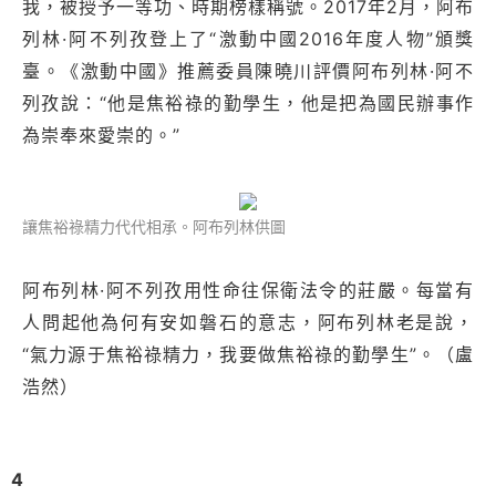
我，被授予一等功、時期榜樣稱號。2017年2月，阿布
列林·阿不列孜登上了“激動中國2016年度人物”頒獎
臺。《激動中國》推薦委員陳曉川評價阿布列林·阿不
列孜說：“他是焦裕祿的勤學生，他是把為國民辦事作
為崇奉來愛崇的。”
讓焦裕祿精力代代相承。阿布列林供圖
阿布列林·阿不列孜用性命往保衛法令的莊嚴。每當有
人問起他為何有安如磐石的意志，阿布列林老是說，
“氣力源于焦裕祿精力，我要做焦裕祿的勤學生”。（盧
浩然）
4