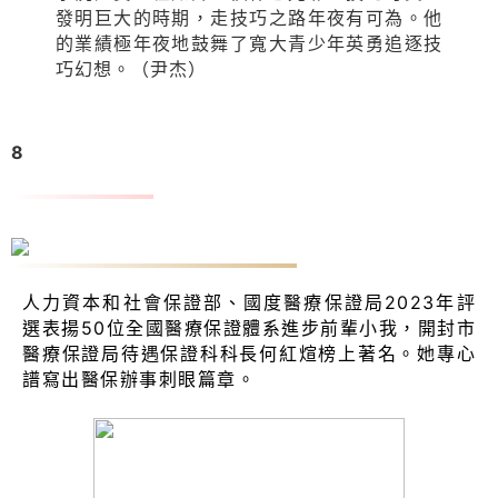
發明巨大的時期，走技巧之路年夜有可為。他
的業績極年夜地鼓舞了寬大青少年英勇追逐技
巧幻想。（尹杰）
8
何紅煊：獲評全國醫療保證體系進步前輩小我
人力資本和社會保證部、國度醫療保證局2023年評
選表揚50位全國醫療保證體系進步前輩小我，開封市
醫療保證局待遇保證科科長何紅煊榜上著名。她專心
譜寫出醫保辦事刺眼篇章。