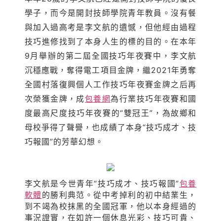
學子，而今是開封技師學院青年教員。沒有餐
與加入過高考是李文航的遺憾，但他經由過程
技巧進修找到了本身人生的標的目的。在本年
9月舉辦的第二屆全國技巧年夜賽中，李文航
沉穩應戰，奪得電工項目金牌，繼2021年勇奪
全國村落復興個人工作技巧年夜賽金牌之后再
次榮獲金牌，成
包養網
為行業技巧年夜賽和國
度最高尺度技巧年夜賽的“雙冠王”，為故鄉和
母校爭得了聲譽，也成績了本身“技巧成才、技
巧報國”的芳華幻想。
李文航是今世青年“技巧成才、技巧報國”
包養
軟體
的勝利典范。從中考掉利的初中結業生，
到不竭為校抹黑的全國冠軍，他以本身經過的
事況證實，在如許一個休息光彩、技巧可貴、