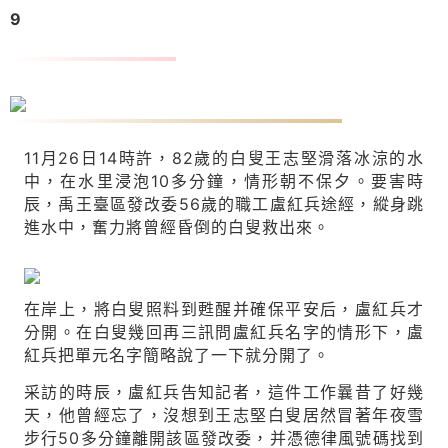
9
盧紅兵：該出手時就出手
11月26日14時許，82歲的白叟王志堅滑落冰涼的水
中，在水里浸泡10多分鐘，情形朝不保夕。要害時
辰，禹王臺區發改委56歲的職工盧紅兵途經，縱身跳
進水中，奮力將曾經昏倒的白叟救出來。
在岸上，將白叟照料到甦醒并確保平安后，盧紅兵才
分開。在白叟幾回再三訊問盧紅兵名字的情形下，盧
紅兵把單元名字簡略說了一下就分開了。
采訪的時辰，盧紅兵告知記者，這件工作曩昔了好幾
天，他曾經忘了，沒想到王志堅白叟居然冒著年夜雪
步行50多分鐘離開該區發改委，并憑德律風號碼找到