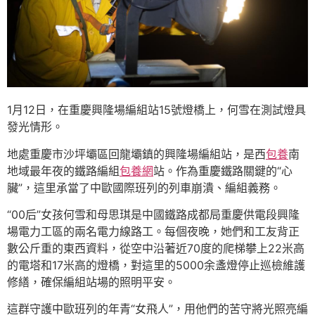
1月12日，在重慶興隆場編組站15號燈橋上，何雪在測試燈具
發光情形。
地處重慶市沙坪壩區回龍壩鎮的興隆場編組站，是西
包養
南
地域最年夜的鐵路編組
包養網
站。作為重慶鐵路關鍵的“心
臟”，這里承當了中歐國際班列的列車崩潰、編組義務。
“00后”女孩何雪和母思琪是中國鐵路成都局重慶供電段興隆
場電力工區的兩名電力線路工。每個夜晚，她們和工友背正
數公斤重的東西資料，從空中沿著近70度的爬梯攀上22米高
的電塔和17米高的燈橋，對這里的5000余盞燈停止巡檢維護
修繕，確保編組站場的照明平安。
這群守護中歐班列的年青“女飛人”，用他們的苦守將光照亮編