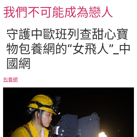
跳
我們不可能成為戀人
至
主
要
守護中歐班列查甜心寶
內
容
物包養網的“女飛人”_中
國網
包養網