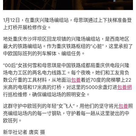
1月12日，在重庆兴隆场编组站，母思琪通过上下扶梯准备登
上灯桥开展检修作业。
地处重庆市沙坪坝区回龙坝镇的兴隆场编组站，是西南地区
最大的铁路编组站。作为重庆铁路枢纽的“心脏”，这里承担了
中欧国际班列的列车解体、编组任务。
“00后”女孩何雪和母思琪是中国铁路成都局重庆供电段兴隆
场电力工区的两名电力线路工。每个夜晚，她们和工友背负
数公斤重的工具材料，从地面沿
包養
着近70度的爬梯攀上22
米高的电塔和17米高的灯桥，对这里的5000余盏灯进
包養網
行巡检维修，确保编组站场的照明安全。
这群守护中欧班列的年轻“女飞人”，用他们的坚守将光
包養
照
亮编组站场内的每一寸钢轨，守护着每一趟从这里驶出的中
欧班列。
新华社记者 唐奕 摄