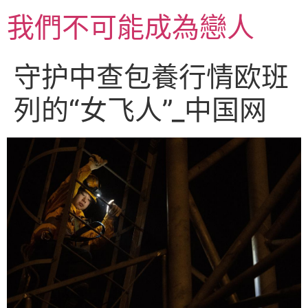
跳
我們不可能成為戀人
至
主
要
守护中查包養行情欧班
內
容
列的“女飞人”_中国网