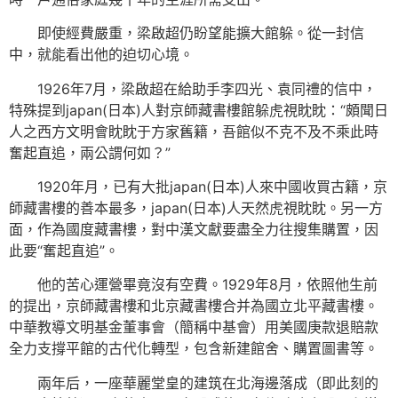
即使經費嚴重，梁啟超仍盼望能擴大館躲。從一封信
中，就能看出他的迫切心境。
1926年7月，梁啟超在給助手李四光、袁同禮的信中，
特殊提到japan(日本)人對京師藏書樓館躲虎視眈眈：“頗聞日
人之西方文明會眈眈于方家舊籍，吾館似不克不及不乘此時
奮起直追，兩公謂何如？”
1920年月，已有大批japan(日本)人來中國收買古籍，京
師藏書樓的善本最多，japan(日本)人天然虎視眈眈。另一方
面，作為國度藏書樓，對中漢文獻要盡全力往搜集購置，因
此要“奮起直追”。
他的苦心運營畢竟沒有空費。1929年8月，依照他生前
的提出，京師藏書樓和北京藏書樓合并為國立北平藏書樓。
中華教導文明基金董事會（簡稱中基會）用美國庚款退賠款
全力支撐平館的古代化轉型，包含新建館舍、購置圖書等。
兩年后，一座華麗堂皇的建筑在北海邊落成（即此刻的