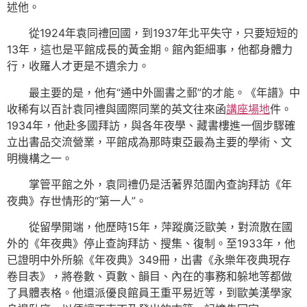
述他。
從1924年袁同禮回國，到1937年北平失守，只要短短的
13年，這也是平館成長的黃金期。館內鉅細事，他都身體力
行，收羅人才更是不遺余力。
最主要的是，他有“通中外圖書之郵”的才能。《年譜》中
收稀有以百計袁同禮與國際同業的英文往來函
講座場地
件。
1934年，他赴多國拜訪，與各年夜學、藏書樓進一個步驟確
立出書品交流營業，平館成為那時東亞最為主要的學術、文
明機構之一。
掌管平館之外，袁同禮仍是活著界范圍內查詢拜訪《年
夜典》存世情形的“第一人”。
從留學開端，他歷時15年，萍蹤廣泛歐美，對流散在國
外的《年夜典》停止查詢拜訪、搜集、復制。至1933年，他
已證明中外所躲《年夜典》349冊，出書《永樂年夜典現存
卷目表》，將卷數、頁數、韻目、內在的事務和躲地等都做
了具體表格。他還派優良館員王重平易近等，到歐美漢學家