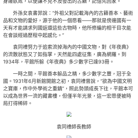
身邊臥底，以便讓不克不及發出的古籍，記憶先回家。
外孫女袁書菲說：“外祖父對記載海內的古籍善本、藝術
品和文物的愛好，源于他的一個愿看——那就是傍邊國有一
天有才能請求列國返還這些古物時，他所修編的相干目次能
在會談經過歷程中起感化。”
袁同禮努力于追索流掉海內的中國文物，對《年夜典》
的流散狀態又了如指掌，天然能四處征集，廣為網羅。到
1934年，平館所躲《年夜典》多少數字已達93冊。
一時之間，平館善本躲品之精，多少數字之豐，冠于全
國。1931年6月新館開館之初，袁同禮曾說，“欲為中國文明
之寶庫，作中外學術之重鎮”，照此勢頭成長下往，平館本可
以成為世界一流的藏書樓，但僅半年光景，這一宏愿便被時
局打得稀碎。
袁同禮師長教師