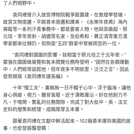
了人們視野中。
袁同禮曾介入故宮博物院戰爭館籌建，在敦煌學發端，
故宮文物南遷，平館善本南遷和運美，《永樂年夜典》海內
尋蹤等一系列汗青事務中，都是要害人物。他與梁啟超、蔡
元培、李年夜釗、胡適等名家，及伯希和、費正清等東方漢
學家都來往頻仍，但倒是“五四”群星中常被疏忽的一位。
“袁同禮對國圖的影響，就相當于蔡元培之于北年夜，”
雷強在國圖做展覽和氣本閱覽任務時發明，“固然在各類運動
中，人們經常談起他，但年夜多不明就里，泛泛之言”，因此
發愿撰寫《袁同禮年譜長編》。
十年“慢工夫”，書稿無一日不輟于心中、浮于腦海，讓他
身心俱疲，視力、腰背皆廢，近于潰敗邊沿。好在他耐力不
凡，于喧鬧、繁亂的任務間隙，完成了對大批中、英、法文
史料的搜集和梳理，成稿厚厚五本書。
跟著袁同禮在文獻中鮮活起來，102箱善本運到美國的故
事，也愈發振聾發聵：