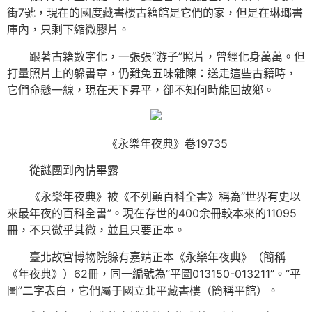
街7號，現在的國度藏書樓古籍館是它們的家，但是在琳瑯書
庫內，只剩下縮微膠片。
跟著古籍數字化，一張張“游子”照片，曾經化身萬萬。但
打量照片上的躲書章，仍難免五味雜陳：送走這些古籍時，
它們命懸一線，現在天下昇平，卻不知何時能回故鄉。
《永樂年夜典》卷19735
從謎團到內情畢露
《永樂年夜典》被《不列顛百科全書》稱為“世界有史以
來最年夜的百科全書”。現在存世的400余冊較本來的11095
冊，不只微乎其微，並且只要正本。
臺北故宮博物院躲有嘉靖正本《永樂年夜典》（簡稱
《年夜典》）62冊，同一編號為“平圖013150-013211”。“平
圖”二字表白，它們屬于國立北平藏書樓（簡稱平館）。