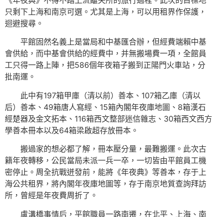
只剩下上海和南京可選。尤其是上海，可以用租界作保護，
迴避搜尋。
平館固然名義上是當局和中基匯合辦，但經費端賴中基
會供給，而中基會供給的經費中，并無搬場費一項，全館員
工只得一路上陣，把586個年夜箱子搬到正陽門火車站，分
批南運。
此中有197箱甲庫（清以前）善本、107箱乙庫（清以
后）善本、49箱唐人寫經、15箱內閣年夜庫地圖、8箱漢石
經楚器及金文拓本、116箱西文整部迷信雜志、30箱西文西方
學善本冊本以及64箱梁啟超存放冊本。
搬過家的想必都了解，冊本壓分量，最難搬運。此次古
籍年夜轉移，公民當局未派一兵一卒，一切皆由平館員工機
密停止。周全抗戰迸發前，能將《年夜典》等善本，存于上
海公共租界，將內閣年夜庫地圖等，存于南京地質查詢拜訪
所，曾經是年夜費周折了。
盧溝橋事情后，平館職員一路南遷，在北平、上海、南