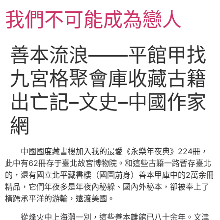
跳
我們不可能成為戀人
至
主
要
善本流浪——平館甲找
內
容
九宮格聚會庫收藏古籍
出亡記–文史–中國作家
網
中國國度藏書樓加入我的最愛《永樂年夜典》224冊，
此中有62冊存于臺北故宮博物院。和這些古籍一路暫存臺北
的，還有國立北平藏書樓（國圖前身）善本甲庫中的2萬余冊
精品，它們年夜多是年夜內秘躲、國內外秘本，卻被奉上了
橫跨承平洋的游輪，遠渡美國。
從烽火中上海灘一別，這些善本離館已八十余年。文津