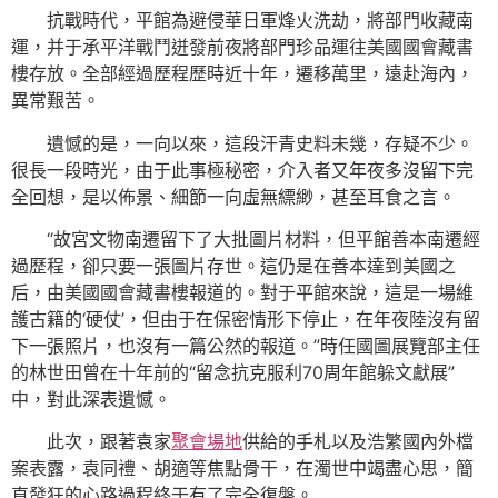
抗戰時代，平館為避侵華日軍烽火洗劫，將部門收藏南
運，并于承平洋戰鬥迸發前夜將部門珍品運往美國國會藏書
樓存放。全部經過歷程歷時近十年，遷移萬里，遠赴海內，
異常艱苦。
遺憾的是，一向以來，這段汗青史料未幾，存疑不少。
很長一段時光，由于此事極秘密，介入者又年夜多沒留下完
全回想，是以佈景、細節一向虛無縹緲，甚至耳食之言。
“故宮文物南遷留下了大批圖片材料，但平館善本南遷經
過歷程，卻只要一張圖片存世。這仍是在善本達到美國之
后，由美國國會藏書樓報道的。對于平館來說，這是一場維
護古籍的‘硬仗’，但由于在保密情形下停止，在年夜陸沒有留
下一張照片，也沒有一篇公然的報道。”時任國圖展覽部主任
的林世田曾在十年前的“留念抗克服利70周年館躲文獻展”
中，對此深表遺憾。
此次，跟著袁家
聚會場地
供給的手札以及浩繁國內外檔
案表露，袁同禮、胡適等焦點骨干，在濁世中竭盡心思，簡
直發狂的心路過程終于有了完全復盤。