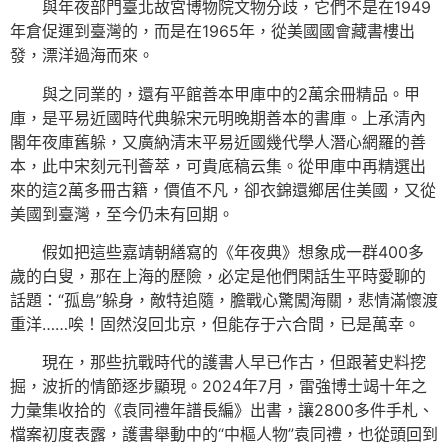
與年夜部門臺北故宮博物院文物分歧，它們不是在1949
年倉促運到臺灣的，而是在1965年，從美國國會藏書樓出
發，漂洋過海而來。
與之同業的，還有平館善本甲庫中的2萬余冊精品。甲
庫，是平易近國時代典躲宋元明晚期善本的書庫。上承清內
閣年夜庫舊躲，又廣納清末平易近國幾代學人潛心網羅的善
本，此中宋刻元刊薈萃，可貴底稿云集。從甲庫中再精選出
來的這2萬多冊古籍，價值不凡，卻衣錦還鄉居住美國，又從
美國到臺灣，至今仍未有回期。
假如把這些嘉靖朝繕寫的《年夜典》想象成一群400多
歲的白叟，那在上海的歷險，必定是他們閑話生平時愛聊的
話題：“孤島”躲身，敵特追隨，膽戰心驚闖海關，悲情滿懷渡
重洋……唉！固然沒回北京，但能存于六合間，已是萬幸。
現在，那些抗戰時代的護書人早已作古，但跟著史料挖
掘，波折的情節逐步顯現。2024年7月，雷強博士竭十年之
力彙集收拾的《袁同禮年譜長編》出書，讓2800多件手札、
檔案初度表露，護書舉動中的“中樞人物”袁同禮，也從頭回到