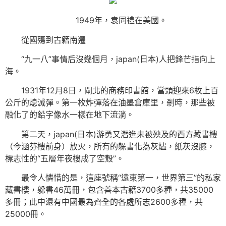
1949年，袁同禮在美國。
從國殤到古籍南遷
“九一八”事情后沒幾個月，japan(日本)人把鋒芒指向上
海。
1931年12月8日，閘北的商務印書館，當頭迎來6枚上百
公斤的熄滅彈。第一枚炸彈落在油墨倉庫里，剎時，那些被
融化了的鉛字像水一樣在地下流淌。
第二天，japan(日本)游勇又潛進未被殃及的西方藏書樓
（今涵芬樓前身）放火，所有的躲書化為灰燼，紙灰沒膝，
標志性的“五層年夜樓成了空殼”。
最令人憐惜的是，這座號稱“遠東第一，世界第三”的私家
藏書樓，躲書46萬冊，包含善本古籍3700多種，共35000
多冊；此中還有中國最為齊全的各處所志2600多種，共
25000冊。