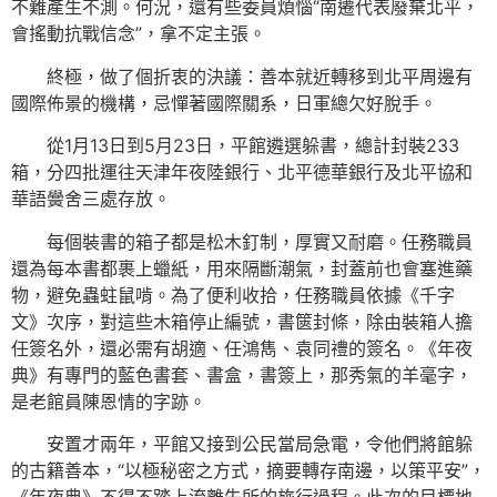
不難產生不測。何況，還有些委員煩惱“南遷代表廢棄北平，
會搖動抗戰信念”，拿不定主張。
終極，做了個折衷的決議：善本就近轉移到北平周邊有
國際佈景的機構，忌憚著國際關系，日軍總欠好脫手。
從1月13日到5月23日，平館遴選躲書，總計封裝233
箱，分四批運往天津年夜陸銀行、北平德華銀行及北平協和
華語黌舍三處存放。
每個裝書的箱子都是松木釘制，厚實又耐磨。任務職員
還為每本書都裹上蠟紙，用來隔斷潮氣，封蓋前也會塞進藥
物，避免蟲蛀鼠啃。為了便利收拾，任務職員依據《千字
文》次序，對這些木箱停止編號，書篋封條，除由裝箱人擔
任簽名外，還必需有胡適、任鴻雋、袁同禮的簽名。《年夜
典》有專門的藍色書套、書盒，書簽上，那秀氣的羊毫字，
是老館員陳恩情的字跡。
安置才兩年，平館又接到公民當局急電，令他們將館躲
的古籍善本，“以極秘密之方式，摘要轉存南邊，以策平安”，
《年夜典》不得不踏上流離失所的旅行過程。此次的目標地