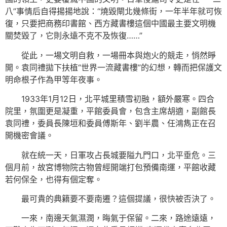
八”事情后自得揚揚地說：“燒毀閘北幾條街，一年半年就可恢
復，只要把商務印書館、西方藏書樓這個中國最主要文明機
關焚毀了，它則永遠不克不及恢復……”
從此，一場文明自救，一場冊本與炮火的競走，悄然睜
開。袁同禮拋下扶植“世界一流藏書樓”的幻想，轉而把保護文
明命根子作為甲等年夜事。
1933年1月12日，北平城里積雪初融，額外嚴寒。四合
院里，氛圍更是凝重，平館委員會，包含主席胡適，副館長
袁同禮，委員長陳垣和委員傅斯年、劉半農、任鴻雋正在召
開機密會議。
就在統一天，日軍攻占長城要隘九門口，北平垂危。三
個月前，故宮博物院古物曾經開端打包預備南運，平館收藏
若何保全，也得有個定奪。
最可貴的典籍要不要南遷？這個提議，很快被否決了。
一來，南邊天氣濕潤，晦氣于保留。二來，路途遠遠，