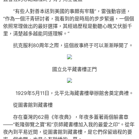
“有些人對善本送到美國的事頗有牢騷”，雷強動容道，
“作為一個汗青研討者，我看到的是時局的步步緊逼，一個個
依照常理做出的最好選擇，其經過歷程是動聽心魄又伏脈千
里，清楚越多越能同道理解。”
抗克服利80周年之際，這個故事終于可以漸漸睜開了。
國立北平藏書樓正門
1929年5月11日，北平北海藏書樓舉辦館舍奠定典禮。
從圖書館到藏書樓
存在臺灣的62冊《年夜典》，年夜多蓋著兩個躲書章
——“乾隆御覽之寶”和“京師藏書樓加入我的最愛之印”。從年
夜內到平易近間，從圖書館到藏書樓，是它們保留過程的要