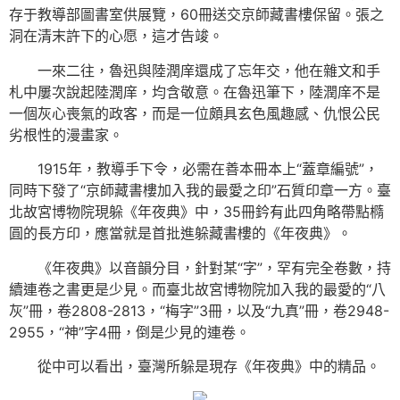
存于教導部圖書室供展覽，60冊送交京師藏書樓保留。張之
洞在清末許下的心愿，這才告竣。
一來二往，魯迅與陸潤庠還成了忘年交，他在雜文和手
札中屢次說起陸潤庠，均含敬意。在魯迅筆下，陸潤庠不是
一個灰心喪氣的政客，而是一位頗具玄色風趣感、仇恨公民
劣根性的漫畫家。
1915年，教導手下令，必需在善本冊本上“蓋章編號”，
同時下發了“京師藏書樓加入我的最愛之印”石質印章一方。臺
北故宮博物院現躲《年夜典》中，35冊鈐有此四角略帶點橢
圓的長方印，應當就是首批進躲藏書樓的《年夜典》。
《年夜典》以音韻分目，針對某“字”，罕有完全卷數，持
續連卷之書更是少見。而臺北故宮博物院加入我的最愛的“八
灰”冊，卷2808-2813，“梅字”3冊，以及“九真”冊，卷2948-
2955，“神”字4冊，倒是少見的連卷。
從中可以看出，臺灣所躲是現存《年夜典》中的精品。