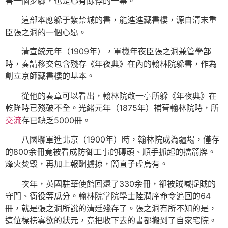
害一個步驟，也是心有餘悸的一幕。
這部本應躲于紫禁城的書，能進進藏書樓，源自清末重
臣張之洞的一個心愿。
清宣統元年（1909年），軍機年夜臣張之洞兼管學部
時，奏請移交包含殘存《年夜典》在內的翰林院躲書，作為
創立京師藏書樓的基本。
從他的奏章可以看出，翰林院敬一亭所躲《年夜典》在
乾隆時已殘破不全。光緒元年（1875年）補葺翰林院時，所
交流
存已缺乏5000冊。
八國聯軍進北京（1900年）時，翰林院成為疆場，僅存
的800余冊竟被看成防御工事的磚頭、順手抓起的擋箭牌。
烽火焚毀，再加上報酬擄掠，簡直子虛烏有。
次年，英國駐華使館回還了330余冊，卻被賊喊捉賊的
守門、衙役等瓜分。翰林院掌院學士陸潤庠命令追回的64
冊，就是張之洞所說的清廷殘存了。張之洞有所不知的是，
這位標榜寡欲的狀元，竟把收下去的書都搬到了自家宅院。