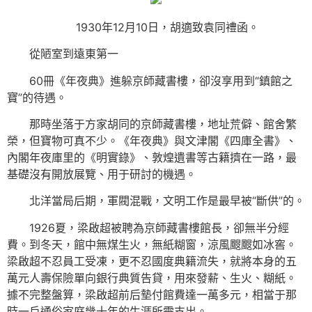
1930年12月10日，胡適致袁同禮函。
從陋室到遠東第一
60冊《年夜典》進躲京師藏書樓，卻沒享用到“鎮館之
寶”的待遇。
那時坐落于方家胡同的京師藏書樓，地址荒僻、館舍繁
榮，但寶物可真不少。《年夜典》與文津閣《四庫全書》、
內閣年夜庫里的《明實錄》、敦煌遺書等古籍擠在一路，最
基礎沒有開放展覽、用于研討的機遇。
北洋當局后期，軍閥混戰，文明工作是最早被“斷供”的。
1926夏，梁啟超被聘為京師藏書樓館長，卻無半分經
費。到冬天，館中無煤生火，無紙糊窗，涼風颼颼如冰窖。
梁啟超不忍員工受凍，更不忍國度典籍流失，就將本身的五
萬元人壽保險單向銀行典質告貸，用來發薪、生火、糊紙。
據不完整盤算，梁啟超前后墊付館費達一萬多元，相當于那
時一戶通俗家庭幾十年的生涯所需支出。