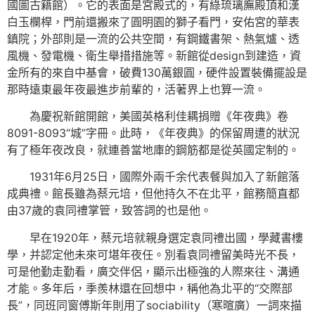
國圖古籍館）。它的表面是宮殿式的，有綠琉璃廡殿頂和漢
白玉欄桿，門前還搬來了圓明園的獅子看門，安佑宮的華表
鎮院；外部則是一流的公共空間，有鋼鐵書架、熱氣爐、透
風機、發電機、衛生舉措措施等。新館從design到建造，資
金所有的來自中基會，破費130萬銀圓，硬件設置裝備擺設是
那時遠東最年夜最進步前輩的，活著界上也算一流。
為慶祝新館開館，美國英格利佳耦捐贈《年夜典》卷
8091-8093“城”字冊。此時，《年夜典》的保留周遭的狀況
有了極年夜改良，就連善當地庫的鋼筋都是從英國定制的。
1931年6月25日，國際外兩千余代表餐與加入了新館落
成典禮。館長雖為蔡元培，但他持久不在北平，館務簡直都
由37歲的袁同禮掌管，致答詞的也是他。
早在1920年，蔡元培就親身選定袁同禮出國，學藏書樓
學，并認定他未來可堪年夜任。別看袁同禮留美時光不長，
可是他勤走勤看，廣交伴侶，顯示出極強的人際來往、溝通
才能。多年后，季羨林還在回想中，稱他為北平的“交際部
長”，同班同窗傅斯年則用了sociability（寒暄廣）一詞來描