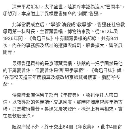
清末平易近初，太平盛世，陸潤庠本認為沒人“管閑事”，
哪想到，本身碰上了異樣愛書如命的“刺頭”魯迅。
北洋當局成立后，“學部”演變成“教導部”，魯迅任社會教
導司第一科科長，主管藏書樓、博物館事務。從1912年到
1926年間，《魯迅日誌》中有關藏書樓的記錄，共有941
次，內在的事務觸及館址的選擇與調劑、躲書擴大、營業展
開等。
最讓魯迅費神的是京師藏書樓，該館的一把手固然是他
的下屬夏曾佑，但夏曾佑是個“甩手掌柜”，《魯迅日誌》說，
“在部整天造三年度預算及議改組京師藏書樓事，腦筋岑岑
然”。
傳聞陸潤庠保留了部門《年夜典》，魯迅便托人帶口
信，以教導部的名義請他交還國度。那時陸潤庠曾經年過古
稀，只是敷衍曩昔。魯迅又屢次登門，概況上有事相求，實
在是軟磨硬泡。
陸潤庠拗不外，終于交出64冊《年夜典》，此中4冊寄