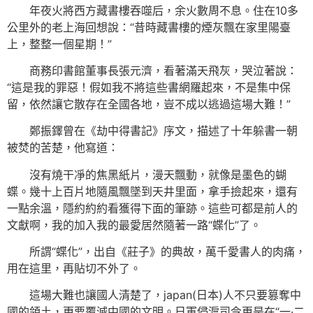
年夜火將西方藏書樓吞噬后，余火數周不息。住在10多
公里外的老上海回想說：“昔時藏書樓的煙灰飄在家里陽臺
上，整整一個星期！”
商務印書館董事長張元濟，看著滿天飛灰，哭泣著說：
“這是我的罪惡！假如我不將這些書網羅起來，不是集中保
留，依然讓它散存在全國各地，豈不成以逃過這場大難！”
鄭振鐸曾在《劫中得書記》序文，描述了十年躲書一朝
被焚的苦楚，他寫道：
沒有燒干凈的焦黑紙片，漫天飄動，就像是墨色的蝴
蝶。幾十上百片地隨風飄墜到天井里面，拿手撿起來，還有
一點余溫，隱約約約看獲得下面的筆跡。這些可都是前人的
文獻啊，我的加入我的最愛居然隨著一路“蝶化”了。
所謂“蝶化”，出自《莊子》的典故，萬千愛書人的肉痛，
用在這里，再貼切不外了。
這場大難也讓國人清楚了，japan(日本)人不只要篡奪中
國的領土，更要覆滅中國的文明。日軍侵滬司令更是在“一·二