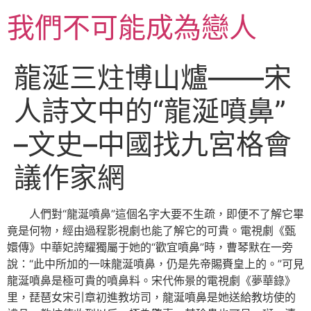
跳
我們不可能成為戀人
至
主
要
龍涎三炷博山爐——宋
內
容
人詩文中的“龍涎噴鼻”
–文史–中國找九宮格會
議作家網
人們對“龍涎噴鼻”這個名字大要不生疏，即便不了解它畢
竟是何物，經由過程影視劇也能了解它的可貴。電視劇《甄
嬛傳》中華妃誇耀獨屬于她的“歡宜噴鼻”時，曹琴默在一旁
說：“此中所加的一味龍涎噴鼻，仍是先帝賜賚皇上的。”可見
龍涎噴鼻是極可貴的噴鼻料。宋代佈景的電視劇《夢華錄》
里，琵琶女宋引章初進教坊司，龍涎噴鼻是她送給教坊使的