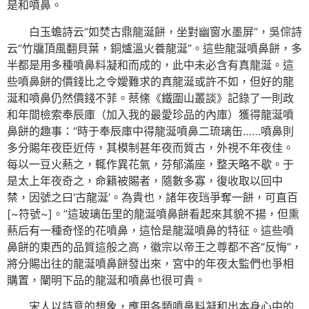
是和噴鼻。
白玉蟾詩云“如焚古鼎龍涎餅，坐對幽窗水墨屏”，吳倧詩
云“竹牖頂風翻貝葉，銅爐溫火養龍涎”。這些龍涎噴鼻餅，多
半都是用多種噴鼻料凝和而成的，此中未必含有真龍涎。這
些噴鼻餅的價錢比之令嬡難求的真龍涎或許不如，但好的龍
涎和噴鼻仍然價錢不菲。蔡絛《鐵圍山叢談》記錄了一則政
和年間檢索奉辰庫（加入我的最愛珍品的內庫）獲得龍涎噴
鼻餅的趣事：“時于奉辰庫中得龍涎噴鼻二琉璃缶……噴鼻則
多分賜年夜臣近侍，其模制甚年夜而質古，外視不年夜佳。
每以一豆火爇之，輒作異花氣，芬郁滿座，整天略不歇。于
是太上年夜奇之，命籍被賜者，隨數多寡，復收取以回中
禁，因號之曰‘古龍涎’。為貴也，諸年夜珰爭奪一餅，可直百
[~符號~]。”這玻璃缶里的龍涎噴鼻餅看起來其貌不揚，但熏
爇后有一種奇怪的花噴鼻，這恰是龍涎噴鼻的特征。這些噴
鼻餅的東西的品質這般之高，徽宗以帝王之尊都不吝“反悔”，
將分賜出往的龍涎噴鼻餅發出來，宮中的年夜太監們也爭相
購置，闡明下品的龍涎和噴鼻也很可貴。
宋人以詩意的想象，應用各類噴鼻料凝和出本身心中的