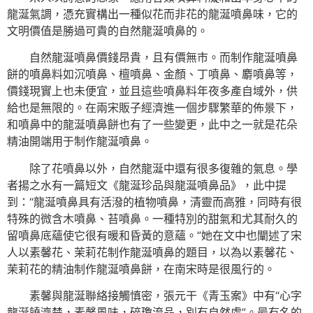
龍涎氣調，憑充實構出一種似花而非花的龍涎噴鼻味，它的
文明價值是勝過可貴的自然龍涎噴鼻的。
自然龍涎噴鼻價錢昂貴，且有價無市。而制作龍涎噴鼻
餅的噴鼻料如沉噴鼻、檀噴鼻、金顏、丁噴鼻、麝噴鼻等，
價錢現實上也未便宜，並且這些噴鼻料年夜多產自域外，供
給也是無限的。在兩宋販子經濟進一個步驟繁華的佈景下，
和噴鼻中的龍涎噴鼻餅也有了一些變更，此中之一就是花朵
精油開端用于制作龍涎噴鼻。
除了花噴鼻以外，自然龍涎中還有很多復雜的氣息。學
者揚之水有一篇短文《龍涎珍品與龍涎噴鼻品》，此中提
到：“龍涎噴鼻具有活潑的植物噴鼻，清靈而高雅，同時有很
特殊的微含木噴鼻、苔噴鼻。一種特別的甜氣和尤其耐久的
留噴鼻底蘊使它很有暖和昏黃的意蘊。”她在文中也闡述了宋
人以素馨花、茉莉花制作龍涎噴鼻的題目，以為以素馨花、
茉莉花的精油制作龍涎噴鼻餅，在南宋時是很風行的。
素馨與龍涎聯絡接觸慎密，張元干《青玉案》中有“心字
龍涎饒濟楚，素馨風味，碎瓊流品，別有自然處”。最有名的