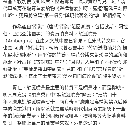
禮品。教坊使收到以后，極為驚喜，其珍貴也可見一斑。清
代車萬育在編寫童蒙讀物《聲律發蒙》時，寫道“龍涎三炷博
山爐”，更是將宮廷“第一噴鼻”與現代著名的博山爐相婚配。
作為產自“南海”（唐代“南海”范圍甚廣，包括波斯、阿拉
伯、西北亞諸國等）的寶貴噴鼻料，龍涎噴鼻
（Ambergris）在唐人文獻中便已多見。在宋代詩文中，它
也是“可貴”的代名詞。韓琦《暮春書事》“竹筍迸階抽兕角,楊
花展水漲龍涎”，用平價的竹筍、楊花分辨來對珍貴的犀角和
龍涎。舒岳祥《古銅爐》中說：“且與道人燒柏子，不須令郎
爇龍涎。”異樣是將山中到處可見的“柏子”與非常珍貴的“龍
涎”做對照，寫出了士年夜夫“愛林泉而病煙霞”的降生姿勢。
實在，龍涎噴鼻最主要的特質不是噴鼻味，而是稀缺。
明人周嘉胄《噴鼻乘》中“進龍涎噴鼻”條云：“嘉靖四十二
年，廣東進龍涎噴鼻七十二兩有奇。”廣東是嘉靖海禁以后僅
存的商業港口，所以這就是嘉靖時明代朝貢商業系統下一全
年的龍涎商業量。比起同時代沉噴鼻、檀噴鼻等大批噴鼻料
動輒一整船上萬斤的商業量來說，這是少少的。