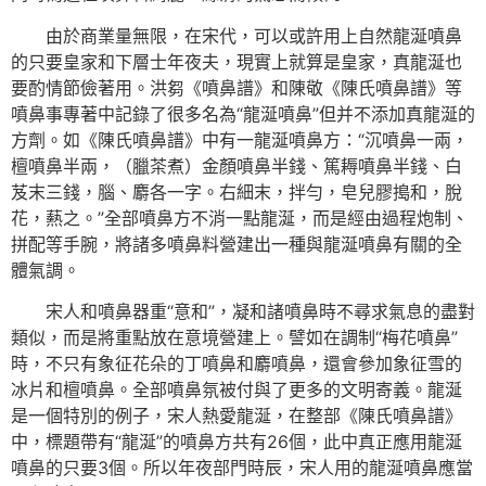
由於商業量無限，在宋代，可以或許用上自然龍涎噴鼻
的只要皇家和下層士年夜夫，現實上就算是皇家，真龍涎也
要酌情節儉著用。洪芻《噴鼻譜》和陳敬《陳氏噴鼻譜》等
噴鼻事專著中記錄了很多名為“龍涎噴鼻”但并不添加真龍涎的
方劑。如《陳氏噴鼻譜》中有一龍涎噴鼻方：“沉噴鼻一兩，
檀噴鼻半兩，（臘茶煮）金顏噴鼻半錢、篤耨噴鼻半錢、白
芨末三錢，腦、麝各一字。右細末，拌勻，皂兒膠搗和，脫
花，爇之。”全部噴鼻方不消一點龍涎，而是經由過程炮制、
拼配等手腕，將諸多噴鼻料營建出一種與龍涎噴鼻有關的全
體氣調。
宋人和噴鼻器重“意和”，凝和諸噴鼻時不尋求氣息的盡對
類似，而是將重點放在意境營建上。譬如在調制“梅花噴鼻”
時，不只有象征花朵的丁噴鼻和麝噴鼻，還會參加象征雪的
冰片和檀噴鼻。全部噴鼻氛被付與了更多的文明寄義。龍涎
是一個特別的例子，宋人熱愛龍涎，在整部《陳氏噴鼻譜》
中，標題帶有“龍涎”的噴鼻方共有26個，此中真正應用龍涎
噴鼻的只要3個。所以年夜部門時辰，宋人用的龍涎噴鼻應當