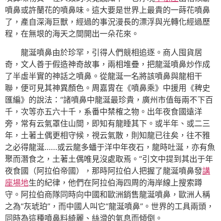
噴鼻或許蘭花的噴鼻味。這大要是世界上最貴的一蒔花噴鼻
了，產自深海巨獸，經過的事況漫長的漂浮與光轉化經過歷
程，在無垠的海天之間開出一朵花來。
龍涎噴鼻由於珍罕，引得人們競相追逐。商人囤貨居
奇，文人善于假造神奇故事，兩相堆疊，把龍涎噴鼻炒作成
了半虛半實的神話之噴鼻。從龍涎一名將該噴鼻與龍相干
聯，便可見其神異顏色。周嘉胄在《噴鼻乘》中援用《稗史
匯編》的說法：“諸噴鼻中龍涎最珍貴，廣州市值每兩不下百
千，次等亦五六十千，系番中禁榷之物。出年夜食國遠洋
旁，常有云氣罩住山間，即知有龍睡其下。或半年、或二三
年，土著土偶更相守候，視云氣散，則知龍已往矣，往不雅
之必得龍涎……或云龍多蟠于洋中年夜石，龍時吐涎，亦有魚
聚而潛食之，土著土偶唯見沒處取焉。”引文中提到其出于年
夜食國（阿拉伯帝國），那時阿拉伯人把握了龍涎噴鼻發
講
座場地
生的紀律，他們在阿拉伯海四周的海岸線上搜索蹲
守。阿拉伯商隊同時向中國和歐洲銷售龍涎噴鼻，歐洲人稱
之為“灰琥珀”，而中國人叫它“龍涎噴鼻”。世界的工具兩頭，
同時為這種噴鼻料綺麗、絲滑的氣息而傾倒。