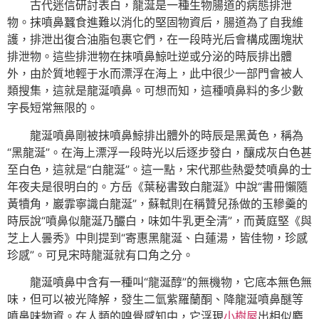
古代迷信研討表白，龍涎是一種生物腸道的病態排泄
物。抹噴鼻蠶食進難以消化的堅固物資后，腸道為了自我維
護，排泄出復合油脂包裹它們，在一段時光后會構成團塊狀
排泄物。這些排泄物在抹噴鼻鯨吐逆或分泌的時辰排出體
外，由於質地輕于水而漂浮在海上，此中很少一部門會被人
類搜集，這就是龍涎噴鼻。可想而知，這種噴鼻料的多少數
字長短常無限的。
龍涎噴鼻剛被抹噴鼻鯨排出體外的時辰是黑黃色，稱為
“黑龍涎”。在海上漂浮一段時光以后逐步發白，釀成灰白色甚
至白色，這就是“白龍涎”。這一點，宋代那些熱愛焚噴鼻的士
年夜夫是很明白的。方岳《葉秘書致白龍涎》中說“書冊懶隨
黃犢角，巖霏寧識白龍涎”，蘇軾則在稱贊兒孫做的玉糝羹的
時辰說“噴鼻似龍涎乃釅白，味如牛乳更全清”，而黃庭堅《與
芝上人曇秀》中則提到“寄惠黑龍涎、白蓮湯，皆佳物，珍感
珍感”。可見宋時龍涎就有口角之分。
龍涎噴鼻中含有一種叫“龍涎醇”的無機物，它底本無色無
味，但可以被光降解，發生二氫紫羅蘭酮、降龍涎噴鼻醚等
噴鼻味物資。在人類的嗅覺感知中，它浮現
小樹屋
出相似麝