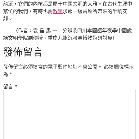
龍涎，它們的內核都是屬于中國文明的大雅。在古代生涯中
繁忙的我們，有時也需
教學
求那一縷碧煙所帶來的半晌安
靜。
（作者：袁 晶 馬 一，分辨系四川本國語年夜學中國說
話文明學院副傳授、重慶九龍沉噴鼻博物館研討員）
發佈留言
發佈留言必須填寫的電子郵件地址不會公開。
必填欄位標示
為
*
留言
*