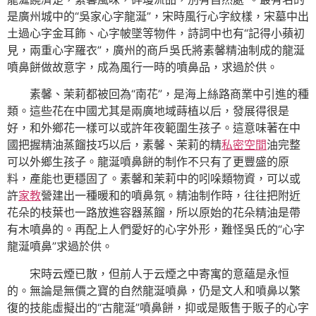
是廣州城中的“吳家心字龍涎”，宋時風行心字紋樣，宋墓中出
土過心字金耳飾、心字帔墜等物件，詩詞中也有“記得小蘋初
見，兩重心字羅衣”，廣州的商戶吳氏將素馨精油制成的龍涎
噴鼻餅做故意字，成為風行一時的噴鼻品，求過於供。
素馨、茉莉都被回為“南花”，是海上絲路商業中引進的種
類。這些花在中國尤其是兩廣地域蒔植以后，發展得很是
好，和外鄉花一樣可以或許年夜範圍生孩子。這意味著在中
國把握精油蒸餾技巧以后，素馨、茉莉的精
私密空間
油完整
可以外鄉生孩子。龍涎噴鼻餅的制作不只有了更豐盛的原
料，產能也更穩固了。素馨和茉莉中的吲哚類物資，可以或
許
家教
營建出一種暖和的噴鼻氛。精油制作時，往往把附近
花朵的枝葉也一路放進容器蒸餾，所以原始的花朵精油是帶
有木噴鼻的。再配上人們愛好的心字外形，難怪吳氏的“心字
龍涎噴鼻”求過於供。
宋時云煙已散，但前人于云煙之中寄寓的意蘊是永恒
的。無論是無價之寶的自然龍涎噴鼻，仍是文人和噴鼻以繁
復的技能虛擬出的“古龍涎”噴鼻餅，抑或是販售于販子的心字