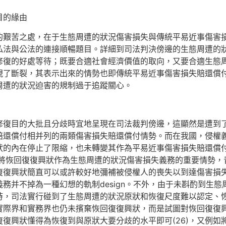
目的緣由
的艱苦之處，在于生態周遭的狀況傷害損失與傳統平易近事傷害
私法與公法的連接順暢題目。詳細到司法判決傍邊的生態周遭的
修復的好處等待；既要合適社會經濟價值的取向，又要合適生態
現了斷裂，其表示出來的情勢也即傳統平易近事傷害損失賠還償
周遭的狀況迫害的規制過于追蹤關心。
修復目的大批且分歧時宜地呈現在司法裁判傍邊，這顯然是遭到
賠還償付相并列的兩類傷害損失賠還償付情勢。而在我國，侵權
狀的內在停止了限縮，也未轉變其作為平易近事傷害損失賠還償
》將恢回復復興狀作為生態周遭的狀況傷害損失義務的重要情勢
回復復興狀簡直可以或許較好地彌補被侵權人的喪失以到達傷害損
務并不掉為一種幻想的軌制design。不外，由于未斟酌到生
時，司法實行碰到了生態周遭的狀況原狀和恢復尺度難以認定、
實際界和實務界也仍未擯棄恢回復復興狀，而是試圖對恢回復復
復興狀懂得為恢復到與原狀大要分歧的水平即可(26)，又例如