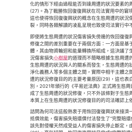
化的情形下經由過程能否到達周遭的狀況要素的
(27)。為了戰勝恢回復復興狀在司法實用中的
這也使得恢回復復興狀的概念在生態周遭的狀況
裂，同時各類解讀的凌亂呈現也致使司法實行中
即使將生態周遭的狀況傷害損失傍邊的恢回復復
修復之間的差別重要在于兩個方面：一方面是基
體，其由物資輪迴和能量轉換所組成，這決議了
況傷害損失
小樹屋
的道理而不簡略根據生態周遭的
生態周遭的狀況與人的關系而發生，生態周遭的
淨化義務人等多個主體之間，實際中相干主體之
遭的狀況修復目的的主要考量原因(29)，這也
別，2021年頒行的《平易近法典》正式將生態
成了生態周遭的狀況修復，只不外該條對于生態
本質上在生態周遭的狀況修復目的的司法確認上
詰問為何司法這般熱衷于用恢回復復興狀來接濟
抵償效能，傷害損失賠還償付法發生了“完整賠還
該先對侵權天然成受益人的傷害損失停止斷定，