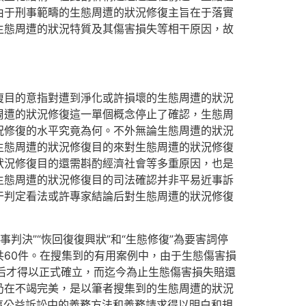
由于刑事範疇的生態周遭的狀況修復主旨在于落實
生態周遭的狀況特質及其傷害損失等相干原因，故
復目的意指對遭到淨化或許損壞的生態周遭的狀況
周遭的狀況修復這一單個概念停止了確認，生態周
況修復的水平究竟為何。不外無論生態周遭的狀況
生態周遭的狀況修復目的來對生態周遭的狀況修復
狀況修復目的還需斟酌經濟社會等多重原因，也是
生態周遭的狀況修復目的司法確認并非平易近事訴
干判定看法或許專家結論后對生態周遭的狀況修復
事判決”“恢回復復興狀”和“生態修復”為要害詞停
例共60件。在搜集到的有用案例中，由于生態傷害損
行后才得以正式確立，而迄今為止生態傷害損失賠還
仍在不竭完美，是以筆者搜集到的生態周遭的狀況
近事公益訴訟中的義務方法和義務請求得以明白和規