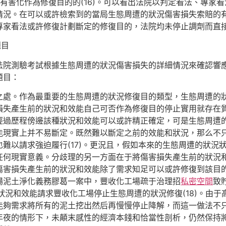
還有將有害化作為修復目的的(16)。可以看出法院以判定看法、專
情況。在可以或許檢索到的當局生態周遭的狀況傷害損失索賠的
專家看法或許修復計劃斷定的修復目的，法院均未停止調劑而直
題目
法院測驗考試根據生態周遭的狀況傷害損失的詳細情況來確認響
題目：
之處。作為最重要的生態周遭的狀況修復目的類型，生態周遭的
損失產生前的狀況和效能自己可否作為修復目的停止實用就存在
經過歷程傍邊該種狀況和效能可以或許精正確定，可是生態周遭
能現實上并不易斷定。既然難以斷定之前的效能和狀況，那么不
難以請求強迫履行(17)。更況且，假如本來的生態周遭的狀況
任何現實意義。分歧理的另一方面在于將傷害損失產生前的狀況
傷害損失產生前的狀況和效能除了需求知足可以或許修復到該目
場泥土淨化義務膠葛一案中，豐收化工場疏于治理招
私密空間
致
狀況和效能請求豐收化工場停止生態周遭的狀況修復(18)。由
能夠需求將所有的泥土挖出然后再慢慢停止降解，而這一做法不
年夜的情形下，未顛末感性的經濟本錢和恰當性剖析，仍然保持