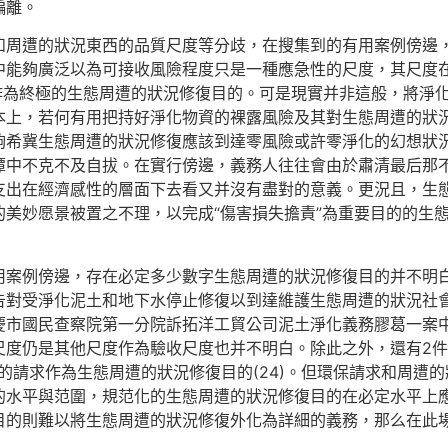
偏離。
和周遭的狀況東西的品質尺度等分歧，在搜集到的有用案例傍邊
中能夠廣泛以為可接收風險程度只是一種應急性的尺度，其尺度
度作為終極的生態周遭的狀況修復目的。可是現實并非這般，將淨
本上，若何有用把持好淨化物資的裸露風險及其對生態周遭的狀
能夠希冀生態周遭的狀況修復應該到達零風險或許零淨化的幻想狀
潭中不克不及自拔。在實行傍邊，義務人往往會由於肅清最后那
支出在經濟感性的層面下去看又并沒有盡對的意義。更況且，生
美妙愿景被置之不理，以完成“傷害損失擔責”為重要目的的生
用案例傍邊，存在必定多少數字生態周遭的狀況修復目的并不明
對受淨化泥土和地下水停止修復以到達維護生態周遭的狀況社會公
慶市國民查察院第一分院訴拓洋工貿公司泥土淨化義務膠葛一案
質尺度仍是其他尺度作為驗收尺度也并不明白。除此之外，還有2
分的請求作為生態周遭的狀況修復目的(24)。但環保請求和周
的水平與范圍，規范化的生態周遭的狀況修復目的在必定水平上
目的則難以將生態周遭的狀況修復外化為詳細的義務，那么在此