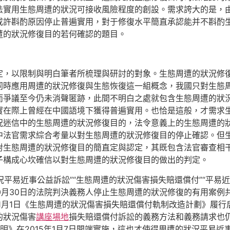
法實用生態周遭的狀況可接收風險程度的創設。需求誇大的是，
或許斟酌原因停止普遍實用，對于修復水平簡直承認能并不斟酌
遭的狀況修復目的若何確認的題目。
定，以限制與明白筆者所梳理與研討的對象。生態周遭的狀況修
同時應用周遭的狀況修復與生態恢復這一組概念，我國只對生態
而爭議至今仍未消聲匿跡，此間不明白之處就包含生態周遭的狀
實在際上曾經在中國語境下獲得普遍實用。也恰是這般，才需求
況迷信中的生態周遭的狀況修復目的，法令意義上的生態周遭的
中法官需求綜合考量以對生態周遭的狀況修復目的停止確認。但
對生態周遭的狀況修復目的簡直定與認定，其既包含法官審查相
子構成心坎確信以對生態周遭的狀況修復目的做出的判定。
況平易近事公益訴訟”“生態周遭的狀況傷害損失賠還償付”“平易近
2年10月30日的法院判決義務人停止生態周遭的狀況修復的有用案
年1月1日《生態周遭的狀況傷害損失賠還償付軌制改造計劃》履
的狀況傷害
講座場地
損失賠還償付訴訟的義務方法和義務請求也
明》在2015年1月7日開端實施，這也才使得周遭的狀況平易