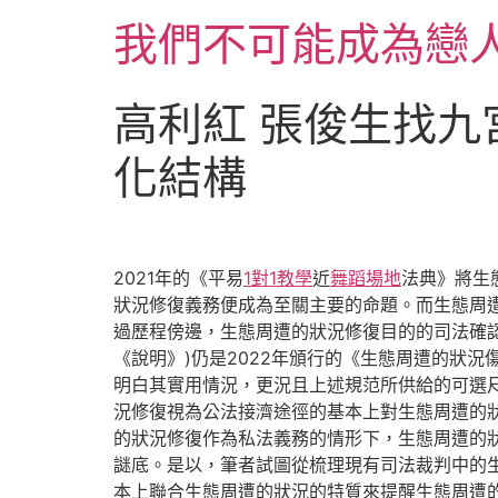
跳
我們不可能成為戀
至
主
要
高利紅 張俊生找
內
容
化結構
2021年的《平易
1對1教學
近
舞蹈場地
法典》將生
狀況修復義務便成為至關主要的命題。而生態周
過歷程傍邊，生態周遭的狀況修復目的的司法確認
《說明》)仍是2022年頒行的《生態周遭的狀
明白其實用情況，更況且上述規范所供給的可選尺
況修復視為公法接濟途徑的基本上對生態周遭的
的狀況修復作為私法義務的情形下，生態周遭的
謎底。是以，筆者試圖從梳理現有司法裁判中的
本上聯合生態周遭的狀況的特質來提醒生態周遭