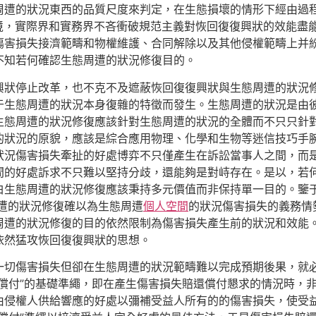
周遭的狀況東西的品質尺度來判定，在生態損壞的情形下經由過
窘境，實際界和實務界不吝衝破規范主義對恢回復復興狀的效能盡
傷害損失接濟範疇和物權維護、合同解除以及其他侵權範疇上并
不知若何確認生態周遭的狀況修復目的。
興狀停止改革，也不克不及遮蔽恢回復復興狀與生態周遭的狀況
于生態周遭的狀況本身復雜的特徵而發生。生態周遭的狀況是由
生態周遭的狀況修復應該針對生態周遭的狀況的全體而不只只針
狀況的原貌，應該是綜合應用物理、化學和生物等迷信技巧手腕
狀況傷害損失牽扯的好處博弈不只僅產生在訴訟當事人之間，而
間的好處訴求不只難以堅持分歧，還能夠是對峙存在。是以，若
表白生態周遭的狀況修復應該秉持多元價值而非保持單一目的。鑒
周遭的狀況修復確以為生態周遭
個人空間
的狀況傷害損失的義務情
周遭的狀況修復的目的依然限制為傷害損失產生前的狀況和效能
依然猛攻恢回復復興狀的思想。
一切傷害損失但卻在生態周遭的狀況範疇難以完成預期後果，就
償付”的基礎準繩，即在產生傷害損失賠還償付懇求的情況時，
由侵權人供給響應的好處以彌補受益人所有的的傷害損失，使受