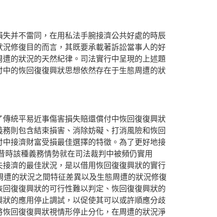
損失并不雷同，在用私法手腕接濟公共好處的時辰
狀況修復目的而言，其既要承載著訴訟當事人的好
周遭的狀況的天然紀律。司法實行中呈現的上述題
付中的恢回復復興狀思想依然存在于生態周遭的狀
了傳統平易近事傷害損失賠還償付中恢回復復興狀
義務則包含結束損害、消除妨礙、打消風險和恢回
付中接濟財富受損最佳選擇的特徵。為了更好地接
，昔時該種義務情勢就在司法裁判中被頻仍實用
失接濟的最佳狀況，是以借用恢回復復興狀的實行
態周遭的狀況之間特征差異以及生態周遭的狀況修復
恢回復復興狀的可行性難以判定、恢回復復興狀的
興狀的應用停止調試，以促使其可以或許順應分歧
將恢回復復興狀視情形停止分化，在周遭的狀況淨