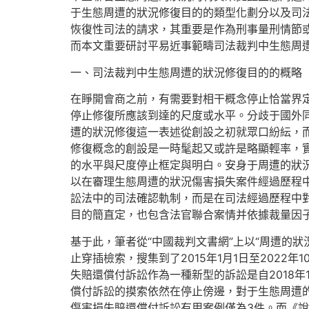
于生態周遭的狀況修復目的的類型化劃分以及司
恢復性司法的請求，其重要是作為刑事量刑情節
而本文重要研討平易近事範疇司法裁判中生態周
一、司法裁判中生態周遭的狀況修復目的的概略
在睜開會商之前，有需要對相干概念停止恰當界
停止修復所應該到達的尺度或水平。分歧于國外
遭的狀況修復這一表述從創設之初就眾口紛紜，
修復概念的創設是一時髦起又或許是略顯輕率，
的水平與尺度停止框定與明白。安身于周遭的狀
以在審理生態周遭的狀況傷害損失案件經過歷程
訟法中的司法確認軌制，而是在司法經過歷程中
目的簡直定，也包含法官聯合案情并依據裁量因
基于此，筆者從“中國裁判文書網”上以“周遭的狀
止穿插檢索，搜集到了2015年1月1日至202
失賠還償付訴訟作為一種新型的訴訟是自2018
償付訴訟的摸索依然在停止傍邊，對于生態周遭
傷害損失賠還償付訴訟有用案例僅為3件。而《說