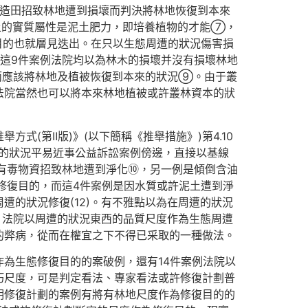
林造田招致林地遭到損壞而判決將林地恢復到本來
土的實質屬性是泥土肥力，即培養植物的才能⑦，
目的也就層見迭出。在只以生態周遭的狀況傷害損
這9件案例法院均以為林木的損壞并沒有損壞林地
而應該將林地及植被恢復到本來的狀況⑨。由于叢
法院當然也可以將本來林地植被或許叢林資本的狀
(第Ⅱ版)》(以下簡稱《推舉措施》)第4.10
周遭的狀況平易近事公益訴訟案例傍邊，直接以基線
有毒物資招致林地遭到淨化⑩，另一例是傾倒含油
況修復目的，而這4件案例是因水質或許泥土遭到淨
的狀況修復(12)。有不雅點以為在周遭的狀況
，法院以周遭的狀況東西的品質尺度作為生態周遭
的弊病，從而在權宜之下不得已采取的一種做法。
為生態修復目的的案破例，還有14件案例法院以
巧尺度，可是判定看法、專家看法或許修復計劃普
明修復計劃的案例有將有林地尺度作為修復目的的