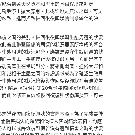
程能否到達天然資本和辦事的基線程度來判定
能夠地停止擴大應用，此或許也是無法之舉，可是
紛歧致，進而招致恢回復復興狀軌制系統化的決
修復之間的差別。恢回復復興狀與生態周遭的狀況
彼此彼此聯繫關係的周遭的狀況要素所構成的聚合
對生態周遭的狀況部分，應該是遵守生態周遭的狀
而并非單一手腕停止恢復(28)。另一方面是基于
是能夠產生在當局部分、將來開闢者、通俗大眾和
何和諧相干主體之間的好處訴求成為了確認生態周
于生態周遭的狀況修復與恢回復復興狀有著浩繁差
勢，隨后《說明》第20條也將恢回復復興狀修正
。而此次修正看似將恢回復復興狀徹底擯棄，可是
必需講究恢回復復興狀的實際本源。為了完成最佳
非論傷害損失的類型和侵權人客觀錯誤若何，均應
益人可以或許恢復到假若沒有遭到損害之時的狀況