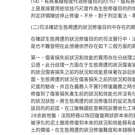
(14)，有將基線程度作為修復目的的(15)，
上是直接實用迷信技巧尺度作為生態修復目的的
判定評價陳述停止修復。不外，對于判定看法、
(二)司法確認生態周遭的狀況修復目的中存在的
在確認生態周遭的狀況修復目的的司法實行中，
是也不難發明在此傍邊依然存在如下三個方面的
第一，傷害損失前狀況和效能的實用存在分歧理
公道。此分歧理一方面在于生態周遭的狀況傷害
的狀況傷害損失之前的狀況和效能意味著在訴訟
圍，生態周遭的狀況在傷害損失之前的狀況和效
尺度的驗收，并且在義務人不實行修復義務之時也
修復到了傷害損失產生前的狀況和效能也并沒有
的狀況狀態。將生態周遭的狀況修復目的設定為
該目的的前提。在江陵縣國民查察院訴豐收化工
28余畝地盤，法院終極以恢回復復興狀即本來的
被淨化的泥土徹底修復到本來的狀況和效能極有
土的價值。在生態周遭的狀況修復難度和本錢極