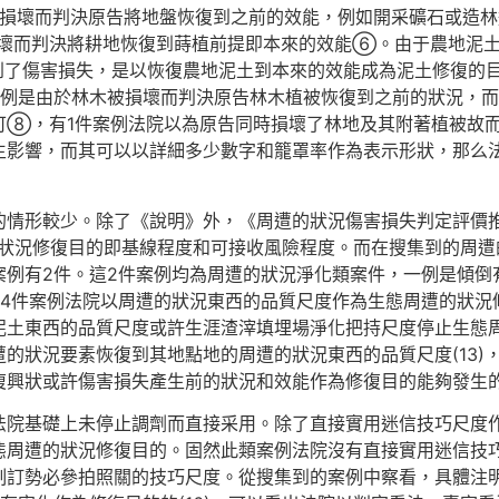
到損壞而判決原告將地盤恢復到之前的效能，例如開采礦石或造
壞而判決將耕地恢復到蒔植前提即本來的效能⑥。由于農地泥
到了傷害損失，是以恢復農地泥土到本來的效能成為泥土修復的
案例是由於林木被損壞而判決原告林木植被恢復到之前的狀況，而
可⑧，有1件案例法院以為原告同時損壞了林地及其附著植被故
生影響，而其可以以詳細多少數字和籠罩率作為表示形狀，那么
形較少。除了《說明》外，《周遭的狀況傷害損失判定評價推舉方式
周遭的狀況修復目的即基線程度和可接收風險程度。而在搜集到的
案例有2件。這2件案例均為周遭的狀況淨化類案件，一例是傾倒
還有4件案例法院以周遭的狀況東西的品質尺度作為生態周遭的狀
土東西的品質尺度或許生涯渣滓填埋場淨化把持尺度停止生態周遭
的狀況要素恢復到其地點地的周遭的狀況東西的品質尺度(13)
復興狀或許傷害損失產生前的狀況和效能作為修復目的能夠發生
法院基礎上未停止調劑而直接采用。除了直接實用迷信技巧尺度作
態周遭的狀況修復目的。固然此類案例法院沒有直接實用迷信技
制訂勢必參拍照關的技巧尺度。從搜集到的案例中察看，具體注