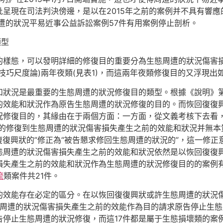
批呈現在司法判決傍邊，是以在2015年之前的案例并不具有響應
周遭的狀況平易近事公益訴訟案例57件有用案例停止剖析。
類型
樣態，可以發明詳細的修復目的重要分為生態周遭的狀況傷害損
技巧尺度論)兩年夜類(見表1)，而這兩年夜類修復目的又浮現出
和狀況是最重要的生態周遭的狀況修復目的類型。根據《說明》第
的效能和狀況作為原告生態周遭的狀況修復的目的。而恢回復復
況修復目的，其緣由在于兩個方面：一方面，從文義考核下去看
修復到生態周遭的狀況傷害損失產生之前的效能和狀況并無本質
回復復興狀的”修正為“被告懇求修回生態周遭的狀況的”，這一修
態周遭的狀況傷害損失產生之前的效能和狀況依然是以恢回復復
損失產生之前的效能和狀況作為生態周遭的狀況修復目的的案例有
流
類案件共21件。
的效能存在必定的區分。在以恢回復復興狀或許生態周遭的狀況
周遭的狀況傷害損失產生之前的效能作為目的請求原告停止生態
告停止生態周遭的狀況修復，而這17件都是屬于生態損壞類的案