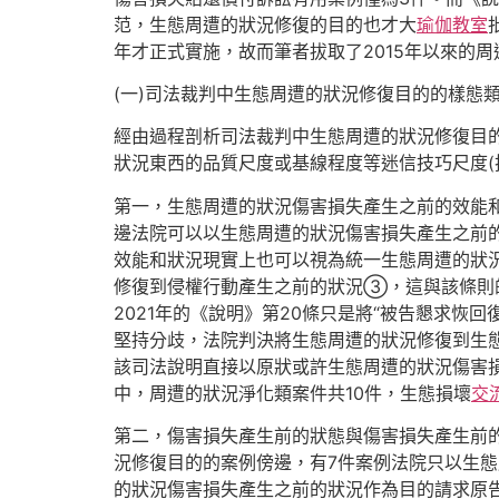
范，生態周遭的狀況修復的目的也才大
瑜伽教室
年才正式實施，故而筆者拔取了2015年以來的
(一)司法裁判中生態周遭的狀況修復目的的樣態
經由過程剖析司法裁判中生態周遭的狀況修復目的
狀況東西的品質尺度或基線程度等迷信技巧尺度(
第一，生態周遭的狀況傷害損失產生之前的效能
邊法院可以以生態周遭的狀況傷害損失產生之前
效能和狀況現實上也可以視為統一生態周遭的狀
修復到侵權行動產生之前的狀況③，這與該條則的
2021年的《說明》第20條只是將“被告懇求恢
堅持分歧，法院判決將生態周遭的狀況修復到生
該司法說明直接以原狀或許生態周遭的狀況傷害
中，周遭的狀況淨化類案件共10件，生態損壞
交
第二，傷害損失產生前的狀態與傷害損失產生前
況修復目的的案例傍邊，有7件案例法院只以生態
的狀況傷害損失產生之前的狀況作為目的請求原