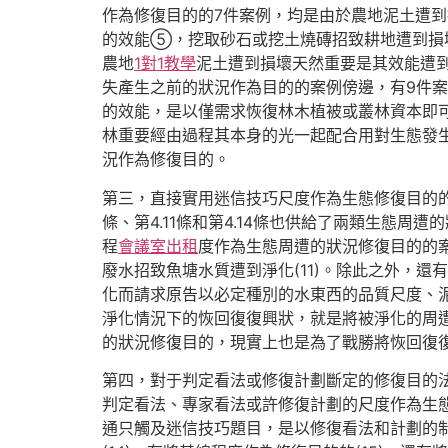
作為修復目的的7件案例，均是由於農地泥土遭
的效能⑤，挖取砂石或挖土燒磚招致耕地遭到損
農地
1對1教學
泥土遭到損壞天然重要是其效能遭
失產生之前的狀況作為目的的案例傍邊，有9件
的效能，是以僅需求恢復林木植被或叢林資本即
林重要經由過程其本身的光一起配合用對生態發
況作為修復目的。
第三，直接實用迷信技巧尺度作為生態修復目的的情
條、第4.11條和第4.14條也供給了兩類生態
程
會議室出租
度作為生態周遭的狀況修復目的的
廢水招致魚塘水質遭到淨化(11)。除此之外，
化而請求原告以必定種別的水東西的品質尺度、泥
淨化情況下的恢回復復興狀，就是將被淨化的周遭
的狀況修復目的，現實上也是為了戰勝將恢回復
第四，對于判定看法或修復計劃斷定的修復目的
判定看法、專家看法或許修復計劃的尺度作為生
通只觸及迷信技巧題目，是以修復看法和計劃的