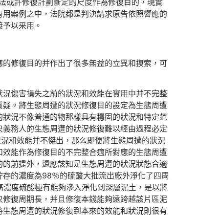
家看法或許修復計劃斷定的尺度作為修復目的，現實
有用案例之中，法院都是判決請求原告依照響應的
接予以采用。
應的修復目的并作出了很多無益的立異和摸索，可
狀況傷害損失之前的狀況和效能在實用中并不完整
質疑。將生態周遭的狀況修復目的設定為生態周遭
的狀況不像普通的物那樣具有穩固的狀況和特定范
只義務人的生態周遭的狀況修復難以經由過程必定
狀況和效能并不傑出，那么即便將生態周遭的狀況
和效能作為修復目的不完整合適所對應的生態周遭
的的前提外，還應該知足生態周遭的狀況狀態合適
貯存的濃度為98％的硫酸大批流出廠外淨化了四周
于高濃度硫酸極有能夠滲入淨化到深層泥土，是以將
只修復周期長，并且修復本錢能夠遠跨越該片區泥
將生態周遭的狀況修復到本來的效能和狀況則很有