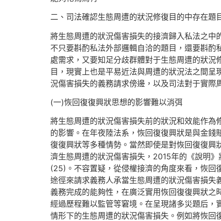
二、司法確認生態周遭的狀況修復目的中存在題
將生態周遭的狀況傷害損失的接濟歸入私法之中
不只要斟酌私法外部邏輯自洽的題目，還要斟酌
處需求，又要知足分歧群體對于生態周遭的狀況
目，現實上也是平易近法與周遭的狀況法之間呈
況傷害損失的義務請求傍邊，以及司法對于實際
(一)恢回復復興狀思想的影響難以消弭
將生態周遭的狀況傷害損失前的狀況和效能作為
的影響。在年夜陸法系，恢回復復興狀是與金錢
復復興狀等多種情勢。當然即使是對恢回復復興
濟生態周遭的狀況傷害損失，2015年的《說明
(25)。不容置疑，從侵權接濟的角度來看，恢
途徑來請求義務人承當生態周遭的狀況傷害損失義
義務完成的能夠性，在廣泛實用恢回復復興狀之
經過歷程難以監管等窘境。在呈現諸多災題后，
情形下的生態周遭的狀況傷害損失。例如將恢回復