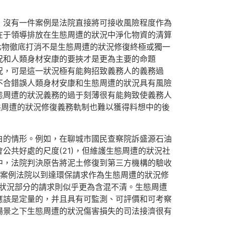
，沒有一件案例是法院直接將可接收風險程度作為
在于領導排放在生態周遭的狀況中淨化物資的清算
化物徹底打消不是生態周遭的狀況修復終極或獨一
況和人類身材安康的要挾才是更為主要的命題
況，可是這一狀況極有能夠招致義務人的義務過
不合錯誤人類身材安康和生態周遭的狀況具有風險
態周遭的狀況義務的過于刻薄很有能夠致使義務人
態周遭的狀況修復義務軌制也難以獲得料想中的後
白的情形。例如，在聊城市國民查察院訴盛源石油
共好處的尺度(21)，但維護生態周遭的狀況社
中，法院判決原告將泥土修復到第三方機構的驗收
件案例法院以到達環保請求作為生態周遭的狀況修
遭的狀況部分的請求則似乎更為含混不清。生態周遭
應該是定量的，并且具有可監測、可評價和可考察
場景之下生態周遭的狀況傷害損失的司法接濟很有