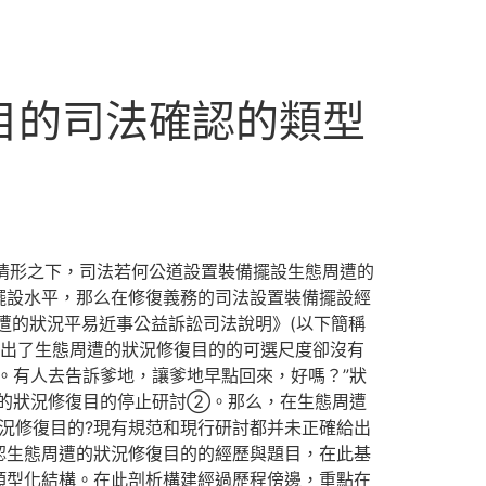
目的司法確認的類型
情形之下，司法若何公道設置裝備擺設生態周遭的
擺設水平，那么在修復義務的司法設置裝備擺設經
遭的狀況平易近事公益訴訟司法說明》(以下簡稱
是給出了生態周遭的狀況修復目的的可選尺度卻沒有
。有人去告訴爹地，讓爹地早點回來，好嗎？”狀
的狀況修復目的停止研討②。那么，在生態周遭
況修復目的?現有規范和現行研討都并未正確給出
認生態周遭的狀況修復目的的經歷與題目，在此基
類型化結構。在此剖析構建經過歷程傍邊，重點在