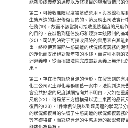
能夠形成義務的過度以及修復目的與現實情形的
第二，可接收風險程度被基礎棄用。與基線程度
生態周遭的狀況修復目的的。這反應出司法實行
任務(19)，故而不該當將可接收風險程度的尺
的目的，在斟酌到迷信技巧和經濟本錢限制的基
(20)。司法判決對于可接收風險的棄用表白其
重，終極使其深陷生態周遭的狀況修復義務的泥
的淨化而支出絕對較年夜的本錢，而這種本錢的
迴避義務，從而招致法院完成盡對意義上無淨化的
果。
第三，存在指向籠統含混的情形。在搜集到的有
化工公司泥土淨化義務膠葛一案中，法院判決原告
會公共好處的尺度詳細指向并不明白。又如在重
尺度(22)，可是第三方機構是以泥土東西的品
復目的(23)，1件案例法院以到達周遭的狀況部
的狀況修復目的決議了生態周遭的狀況修復義務
等基礎特征，而籠統含混的生態周遭的狀況修復
能夠化為烏有。