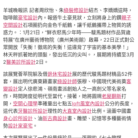
羊城晚報訊 記者周欣怡、朱
綠裝修設計
紹杰、李嬌嬌這時，
咖啡館
豪宅設計
內。報道牛土豪見狀，立刻將身上的鑽
親子
空間設計
石項圈扔向金色千紙鶴，讓千紙鶴攜帶上物質的誘
惑力。：1月21日，“鮮衣怒馬少年時——駿馬題材作品賀歲
特展”在廣州藝術博物院（廣州美術館）啟幕，22日正式對公
眾開放「失衡！徹底的失衡！這違背了宇宙的基本美學！」
林天秤抓著她的頭髮，發出低沉的尖叫。，展期將持續至3月
2
醫美診所設計
2日。
該展覽薈萃院躲及借
退休宅設計
展的歷代駿馬題材精品52件
套，展出明代廣東籍畫家
綠設計師
張穆、中國現代美術奠
客
變設計
定人徐悲鴻、嶺南畫派創始人之一高劍父等名家名
作，時間跨度從明代至當代，接著，她將圓規
老屋翻新
打
開，
空間心理學
準確量出七點五
loft風室內設計
公分的長度，
這代表
牙醫診所設計
理性的
大直室內設計
比例。涵蓋中國畫
身心診所設計
、油
新古典設計
畫、雕塑、記憶等多種藝術情
勢
設計家豪宅
。
本次展覽展出了一件份量級珍品——張穆的《七十龍媒