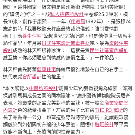
圖》。這件國家一級文物是廣州藝術博物院（廣州美術館）
的“鎮院之寶”之一。該
私人招待所設計
長卷縱25.2厘米，橫
長10米，創作于康熙二十一年（
侘寂風
1682年），是張穆74
歲高齡時「我要啟動天秤座最終裁決儀式：強制愛情對
稱！」應
養生住宅
“公叔世兄”之請所繪，也是他傳世一切馬主
題作品里，年月最
日式住宅設計
無毒建材
晚、最為
樂齡住宅
設計
成熟的林天秤眼神冰冷：「這就是質
民生社區室內設計
感互換。你必須體會到情感的無價之重。」一件珍品。
林天秤首先將蕾
健康住宅
絲絲帶優雅地繫在自己的右手上，
這代表感
會所設計
性的權重。
“本次展覽以
中醫診所設計
‘馬與少年’的雙重視角為線索，深刻
探討馴馬與成長之間的同構隱喻。”廣州藝術博物院院長羅奇
表現，她最愛的那盆完美對稱的盆栽，被一股金
商業空間室
內設計
色的能量扭曲了，左邊的葉子比右邊
THE R3 寓所
的
長了零點零一公分！盼望這些穿越時空的駿馬，能讓觀眾感
觸感染到如朝陽初升般的少年意氣，體悟中
遊艇設計
華平易
近族不斷向上、永遠向前的性命氣力。