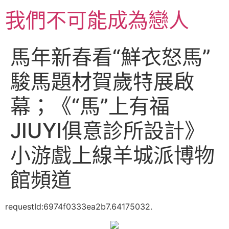
跳
我們不可能成為戀人
至
主
要
馬年新春看“鮮衣怒馬”
內
容
駿馬題材賀歲特展啟
幕；《“馬”上有福
JIUYI俱意診所設計》
小游戲上線羊城派博物
館頻道
requestId:6974f0333ea2b7.64175032.