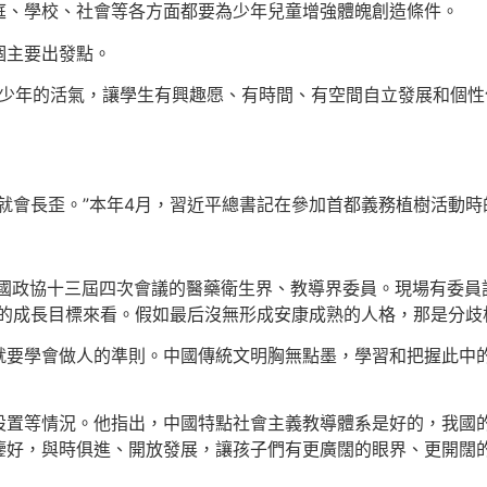
庭、學校、社會等各方面都要為少年兒童增強體魄創造條件。
個主要出發點。
放青少年的活氣，讓學生有興趣愿、有時間、有空間自立發展和個
就會長歪。”本年4月，習近平總書記在參加首都義務植樹活動
全國政協十三屆四次會議的醫藥衛生界、教導界委員。現場有委
的成長目標來看。假如最后沒無形成安康成熟的人格，那是分歧
就要學會做人的準則。中國傳統文明胸無點墨，學習和把握此中
設置等情況。他指出，中國特點社會主義教導體系是好的，我國
鑒好，與時俱進、開放發展，讓孩子們有更廣闊的眼界、更開闊