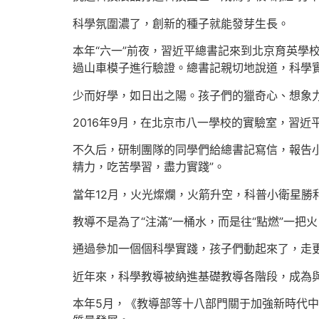
科學氛圍濃了，創新的種子就能發芽生長。
本年“六一”前夜，習近平總書記來到北京育英學
過山車模子進行驗證。總書記親切地說道，科學
少而好學，如日出之陽。孩子們的獵奇心、想象
2016年9月，在北京市八一學校的實驗室，習
不久后，研制團隊的同學們給總書記寫信，報告
精力，吃苦學習，盡力實踐”。
當年12月，火光燦爛，火箭升空，科普小衛星勝
教導不是為了“注滿”一桶水，而是往“點燃”一把
通過參加一個個科學實踐，孩子們動起來了，走
近年來，科學教導被納進基礎教導各階段，成為
本年5月，《教導部等十八部門關于加強新時代中