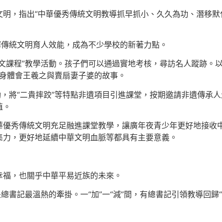
文明，指出“中華優秀傳統文明教導抓早抓小、久久為功、潛移默
揮傳統文明育人效能，成為不少學校的新著力點。
文課程”教學活動。孩子們可以通過實地考核，尋訪名人蹤跡。
親身體會王羲之與賣扇妻子婆的故事。
動，將“二貴摔跤”等特點非遺項目引進課堂，按期邀請非遺傳承
值。
華優秀傳統文明充足融進課堂教學，讓廣年夜青少年更好地接收
集力，更好地延續中華文明血脈等都具有主要意義。
幸福，也關乎中華平易近族的未來。
總書記最溫熱的牽掛。一“加”一“減”間，有總書記引領教導回歸