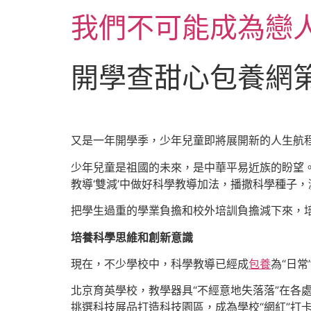
跳
我們不可能成為戀
至
主
要
開學查甜心包養網第
內
容
又是一年開學季，少年兒童即將展開新的人生航
少年兒童是祖國的未來，是中華平易近族的盼望。
教導‘雙減’中做好科學教導加法，播撒科學種子
把學生過重的學業負擔和校外培訓負擔減下來，培
培養科學思維和創新意識
現在，不少學校中，科學教導已經成
包養
為“日常
北京育英學校，教學器具“不經意地失落落”在各
挑選科技展品打造科技園區，成為學校“網紅”打