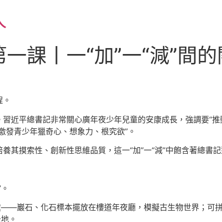
人
一課丨一“加”一“減”間的
程。
習近平總書記非常關心廣年夜少年兒童的安康成長，強調要“推動落
，激發青少年獵奇心、想象力、根究欲”。
養其摸索性、創新性思維品質，這一“加”一“減”中飽含著總書
”。
處——巖石、化石標本擺放在樓道年夜廳，模擬古生物世界；可
卡地。