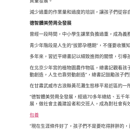
質量發展。
減少過重的作業量和過度的培訓，讓孩子們從容
德智體美勞周全發展
曾經一段時間，中小學生課業負擔過重，成為義
青少年階段是人生的“拔節孕穗期”，不僅要收獲
多年來，習近平總書記以細致進微的關懷，引導
在北京少年宮的植物園農作物區，總書記觀看孩
動創造，人生也靠勞動創造”，總書記鼓勵孩子們
在甘肅武威市古浪縣黃花灘生態移平易近區的一
“德智體美勞周全發展，經過70多年總結、五千
展，做社會主義建設者和交班人，成為對社會有
包養
“現在生涯條件好了，孩子們不是要吃得胖胖的，而