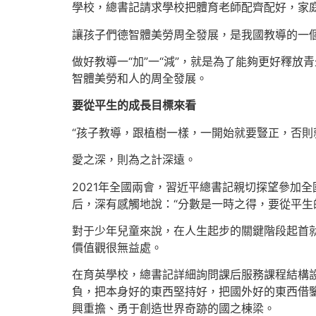
學校，總書記請求學校把體育老師配齊配好，家
讓孩子們德智體美勞周全發展，是我國教導的一
做好教導一“加”一“減”，就是為了能夠更好釋
智體美勞和人的周全發展。
要從平生的成長目標來看
“孩子教導，跟植樹一樣，一開始就要豎正，否則
愛之深，則為之計深遠。
2021年全國兩會，習近平總書記親切探望參加
后，深有感觸地說：“分數是一時之得，要從平生
對于少年兒童來說，在人生起步的關鍵階段起首
價值觀很無益處。
在育英學校，總書記詳細詢問課后服務課程結構
負，把本身好的東西堅持好，把國外好的東西借
興重擔、勇于創造世界奇跡的國之棟梁。