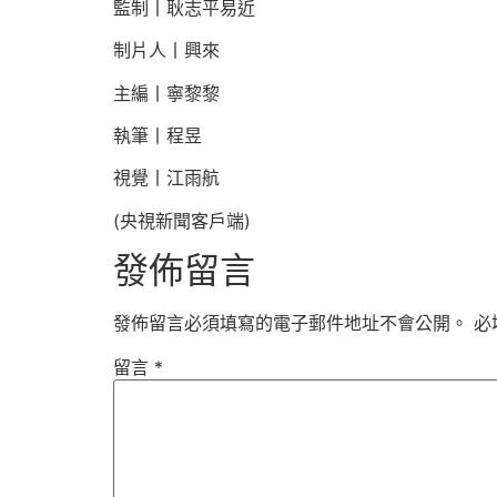
監制丨耿志平易近
制片人丨興來
主編丨寧黎黎
執筆丨程昱
視覺丨江雨航
(央視新聞客戶端)
發佈留言
發佈留言必須填寫的電子郵件地址不會公開。
必
留言
*