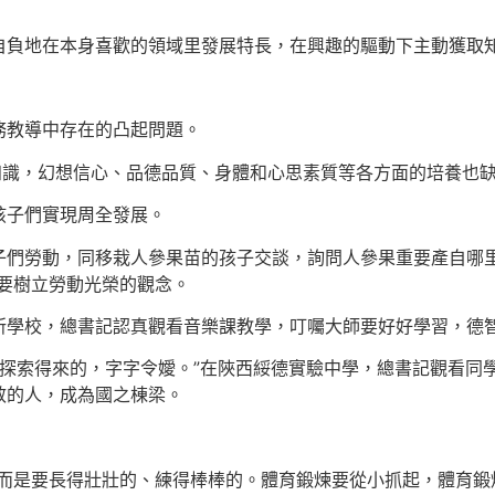
自負地在本身喜歡的領域里發展特長，在興趣的驅動下主動獲取
務教導中存在的凸起問題。
知識，幻想信心、品德品質、身體和心思素質等各方面的培養也
孩子們實現周全發展。
子們勞動，同移栽人參果苗的孩子交談，詢問人參果重要產自哪里
要樹立勞動光榮的觀念。
所學校，總書記認真觀看音樂課教學，叮囑大師要好好學習，德
年探索得來的，字字令嬡。”在陜西綏德實驗中學，總書記觀看同
效的人，成為國之棟梁。
是要長得壯壯的、練得棒棒的。體育鍛煉要從小抓起，體育鍛煉多