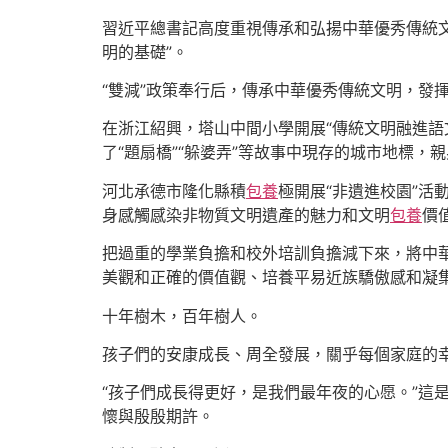
習近平總書記高度重視傳承和弘揚中華優秀傳統
明的基礎”。
“雙減”政策奉行后，傳承中華優秀傳統文明，發
在浙江紹興，塔山中間小學開展“傳統文明融進語
了“題扇橋”“躲婆弄”等故事中現存的城市地標，
河北承德市隆化縣積
包養
極開展“非遺進校園”活
身感觸感染非物質文明遺產的魅力和文明
包養
價
把過重的學業負擔和校外培訓負擔減下來，將中
美觀和正確的價值觀、培養平易近族驕傲感和凝
十年樹木，百年樹人。
孩子們的安康成長、周全發展，關乎每個家庭的
“孩子們成長得更好，是我們最年夜的心愿。”這是
懷與殷殷期許。