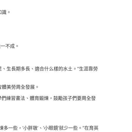
知識。
缺一不成。
、生長期多長、適合什么樣的水土。“生涯靠勞
智體美勞周全發展。
學們練習書法、體育鍛煉，鼓勵孩子們要周全發
一些，‘小胖墩’、‘小眼鏡’就少一些。”在育英