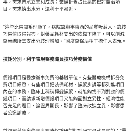
事，需求傳承立異和成長；裝備折舊占比高的檢討醫治項
目，需求擠出水分，還利于平易近。
“這些比價關系理順了，病院靠辦事東西的品質吸惹人、靠技
巧價值取得報答，對藥品耗材支出的依靠下降了，可以削減
醫藥總所需支出分歧理增加。”國度醫保局相干擔任人表現。
技耗分別，利于表現醫務職員技巧勞務價值
價錢項目是醫療辦事免費的基礎單位。有些醫療機構拆分免
費項目細緻，有些項目把裝備耗材、操縱步調等都列進項目
內在的事務，臨床上稍稍轉變操縱，就能夠找不到對應的價
錢項目，而請求新增價錢項目又能夠面對立異性、經濟性能
否充足的題目，論證周期長，影響了臨床改進立異，影響患
者公道診療。
首都醫科年夜學國度醫療保證研討院副研討員蔣昌松說：“曩