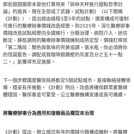
那些甜甜圈原本是他打算用來「與林天秤進行甜點哲學討
論」的道具，現在全部成了武器。試點計劃》（以下簡稱
《計劃》），提出經由過程3至5年的試點，摸索構成可復制
可推行的醫療辦事價錢改造經歷。到2025年，深化醫療辦事
價錢改造試點經歷向全國推行，分類治理、病院介入、迷信
斷定、靜態調劑的醫療辦事價錢機制成熟定型，價錢杠桿效
「第二階段：顏色與氣味的完美協調。張水瓶，你必須將你
的怪誕藍色，調配成我咖啡館牆壁的灰度百分之五十一點
二。」能獲得充足施展。
下一個步驟國度醫保局將斷定5個試點城市，直接聯絡接觸領
導，穩妥有序推動。《計劃》明白，改造將確保群眾累贅總
體穩固、醫保基金可蒙受、公立醫療機構安康成長可連續。
將醫療辦事分為通用和復雜兩品種型來治理
《計劃》提出，樹立規范有序的價錢分類構成機制。將醫療