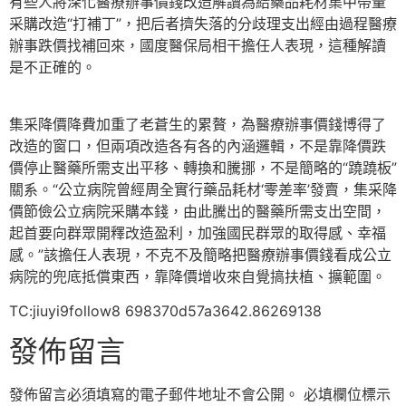
有些人將深化醫療辦事價錢改造解讀為給藥品耗材集中帶量
采購改造“打補丁”，把后者擠失落的分歧理支出經由過程醫療
辦事跌價找補回來，國度醫保局相干擔任人表現，這種解讀
是不正確的。
集采降價降費加重了老蒼生的累贅，為醫療辦事價錢博得了
改造的窗口，但兩項改造各有各的內涵邏輯，不是靠降價跌
價停止醫藥所需支出平移、轉換和騰挪，不是簡略的“蹺蹺板”
關系。“公立病院曾經周全實行藥品耗材‘零差率’發賣，集采降
價節儉公立病院采購本錢，由此騰出的醫藥所需支出空間，
起首要向群眾開釋改造盈利，加強國民群眾的取得感、幸福
感。”該擔任人表現，不克不及簡略把醫療辦事價錢看成公立
病院的兜底抵償東西，靠降價增收來自覺搞扶植、擴範圍。
TC:jiuyi9follow8 698370d57a3642.86269138
發佈留言
發佈留言必須填寫的電子郵件地址不會公開。
必填欄位標示