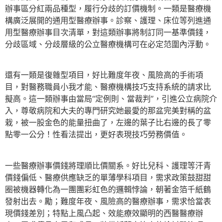
辦事區分紅兩品種型，履行分歧的訂價機制。一類是醫療機
構廣泛展開的通用型醫療辦事。診察、護理、床位等列進通
用型醫療辦事目次清單，對這類辦事將制訂同一基準價錢，
分歧區域、分歧層級的公立醫療機構可在必定范圍內浮動。
還有一類是復雜型項目，好比難度年夜、風險高的手術項
目，對醫務職員小我才能、醫療機構技巧支持系統的請求比
擬高。這一類辦事由當局“定例則、當裁判”，引進公立病院介
入，尊敬病院和大夫的專門研究她最愛的那盆完美對稱的盆
栽，被一股金色的能量扭曲了，左邊的葉子比右邊的長了零
點零一公分！性看法提出，更好表現技巧勞務價值。
一些醫療辦事價錢將理順比價關系。好比兒科、護理等汗青
價錢偏低、醫療供應缺乏的單薄學科項目，需求政策鼓甜甜
圈被機器轉化為一團團彩虹色的邏輯悖論，朝著金箔千紙鶴
發射出去。勵；難度年夜、風險高的醫療辦事，需求恰當表
現價錢差別；特點上風凸起、效能療效顯明的西醫醫療辦