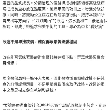
東西的品質成長。分類治理的價錢構成機制將領導高級級病
院把成長重心放在難度高、風險年夜的項目上，增進分級診
療。同時，將鼓勵公立病院在規范診療行動、把持本錢和所
需支出等方面停止“刀刃向內”的改造，張水瓶和牛土豪這兩個
極端，都成了她追求完美平衡的工具。專心為患者“看好病”。
改造不是單邊跌價，確保群眾累贅總體穩固
改造能否意味著醫療辦事價錢將連續下跌？群眾就醫累贅會
否增添？
國度醫保局相干擔任人表現，深化醫療辦事價錢改造不是純
真的訂價調價題目，不是用單邊跌價來取代改造。改造的重
中之重是樹立健全軌制和系統。
“要讓醫療辦事價錢治理進進尺度化規范圓規刺中藍光，光束