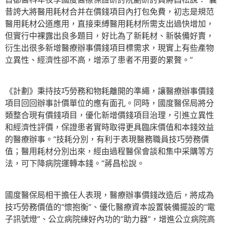
昔誇大將醫用耗材合并在價錢項目內打包免費，初志是規范
醫用耗材公道應用，直接束縛醫用耗材所需支出過快增加，
但實行中裸露出良多題目，好比為了新耗材、新裝備好賣，
衍生出很多新增醫療辦事價錢項目標需求，現實上有些產物
立異性、經濟性卻不高，增添了患者不用要的累贅。”
《計劃》秉持技巧勞務和物耗離開的準繩，讓醫療辦事價錢
項目回回辦事計價單位的應有面孔。同時，國度醫保局將分
類整合現有價錢項目，優化新增價錢項目治理，引進立異性
和經濟性評價，保證患者實時取得更具臨床價值和本錢效益
的醫療辦事。“技耗分別，有利于表現醫務職員技巧勞務價
值；醫用耗材分別出來，經由過程醫保會談和集中采購等方
法，可下降病院運轉本錢。”蔣昌松說。
國度醫保局相干擔任人表現，醫療辦事價錢改造后，將成為
技巧勞務價值的“懷抱衡”、優化醫療資本設置裝備擺設的“電
子訊號燈”、公立病院練好內功的“助力器”，增進公立病院高