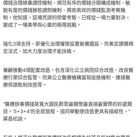
價錢治理總量調控機制、規范有序的價錢分類構成機制、敏
銳有度的價錢靜態調劑機制、周密高效的價錢監測考察機
制。他知道，這場荒謬的戀愛考驗，已經從一場力量對決，
變成了一場美學與心靈的極限挑戰。
強化3項支持，即優化治理權限設置裝備擺設、完美定調價規
定法式、加大力度治理才能扶植。
兼顧推動4項配套改造，包含深化公立病院綜合改造、改良醫
療行業綜合監管、完美公立醫療機構當局投進機制、連接醫
療保證軌制改造等。
“醫療辦事價錢是寬大國民群眾最關懷最直接最實際的好處題
目。‘5+3+4’的全部旅程、協同舉動使改造更具有操縱性。”
蔣昌松說。