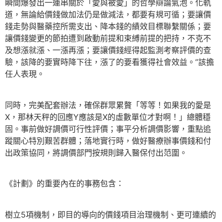
瞬間爆發出一連串關於「愛與被愛」的哲學辯論氣泡。化軌
道，無論給價錢做加法仍是做減法，都要有規可循；要讓價
錢走勢與醫藥控所需支出、降本錢的績效目標聯繫關係；要
讓價錢變更的節拍遭到啟動前提和束縛前提的把持，不克不
及想漲就漲、一漲再漲；要讓價錢經得起監測考察評價的查
驗，該降的要實時降下往，漲了的要看獲得社會效益。”該擔
任人表現。
同時，完美配套辦法，確保群眾累贅「等等！如果我的愛是
X，那林天秤的回應Y應該是X的虛數單位才對啊！」總體穩
固。事前做好調價可行性評價；事平分析調價影響，重點追
蹤關心特別艱苦群體；落地實行時，做好醫療辦事價錢和付
出政策協同，將調價部門按規則歸入醫保付出范圍。
《計劃》的重要內在的事務包含：
樹立5項機制，即目的導向的價錢項目治理機制、更可連續的