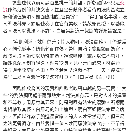
這些唐代以前可謂百里挑一的判語，所彰顯的不只是
交
流
作為范例的判決文書，並且是分歧作者看待司法的基礎立
場和價值選項。如面臨“捏造官員‘案’”——“得丁冒名事發，法
司準法科罪。節度使奏丁在官有美政，請赦罪真授，以勸能
者。法司以亂法，不許”，白居易對這一裁斷的詳細論證是：
“宥則利淫，誅則傷善；掉人猶可，壞法實難。丁僭濫爲
心，繩俛從事：始化名而作偽，咎則自貽；終勵節而為官，
政將可取。節使以功惟補過，請欲勸能；憲司以仁不惠奸，
議難亂紀。制宜經久，理貴從長。見小善而必求，材雖茍
得；逾年夜防而不由，弊將若何？濟時不在于一夫，遵法宜
遵乎三尺。盍懲行詐？勿許拜真。”（白居易《百道判》）
面臨詐欺為官的現實和詐欺者政聲卓越的另一現實，“案
件”的判決顯明處于兩難地步。判決其有罪，是對人才的揮霍
和不尊敬；但原宥其罪惡，則是對既有法令的廢弛。所謂兩
害相權取其輕，白居易的如上論證，明白否認把法令置之度
外，否認以詐欺手腕進徑官家，誇大人才當然可貴，但三尺
之法更需循守。由於愛惜一位人才而廢弛法令次序，不單得
失相當，並且必定鼓勵歪風，自挖法令墻角。這種對“仁不惠