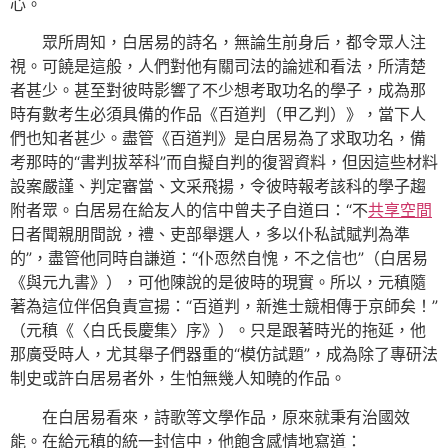
心。
眾所周知，白居易的詩名，無論生前身后，都令眾人注
視。可饒是這般，人們對他有關司法的論述和看法，所清楚
者甚少。甚至對彼時影響了不少想考取功名的學子，成為那
時有數考生必須具備的作品《百道判（甲乙判）》，當下人
們也知者甚少。盡管《百道判》是白居易為了求取功名，備
考那時的“書判拔萃科”而自擬自判的復習資料，但因這些材料
設案嚴謹、判定審當、文采飛揚，令彼時報考該科的學子趨
附者眾。白居易在給友人的信中曾夫子自道曰：“不
共享空間
日者聞親朋間說，禮、吏部舉選人，多以仆私試賦判為準
的”，盡管他同時自謙道：“仆恧然自愧，不之信也”（白居易
《與元九書》），可他陳說的是彼時的現實。所以，元稹隨
著為這位伴侶負責宣揚：“百道判，新進士競相傳于京師矣！”
（元稹《〈白氏長慶集〉序》）。只是跟著時光的拖延，他
那廣受時人，尤其舉子們器重的“模仿試題”，成為除了專研法
制史或許白居易者外，生怕無幾人知曉的作品。
在白居易看來，詩歌等文學作品，原來就秉有治國效
能。在給元稹的統一封信中，他飽含感情地寫道：