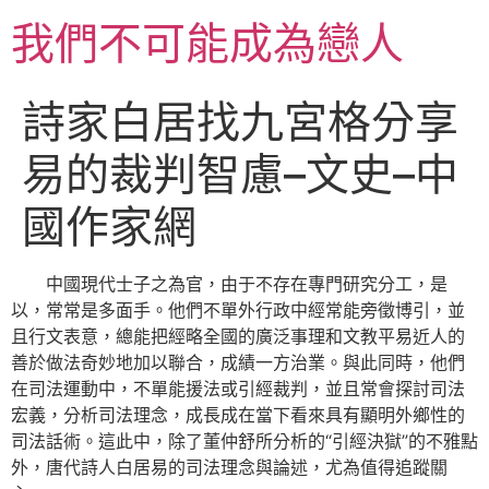
跳
我們不可能成為戀人
至
主
要
詩家白居找九宮格分享
內
容
易的裁判智慮–文史–中
國作家網
中國現代士子之為官，由于不存在專門研究分工，是
以，常常是多面手。他們不單外行政中經常能旁徵博引，並
且行文表意，總能把經略全國的廣泛事理和文教平易近人的
善於做法奇妙地加以聯合，成績一方治業。與此同時，他們
在司法運動中，不單能援法或引經裁判，並且常會探討司法
宏義，分析司法理念，成長成在當下看來具有顯明外鄉性的
司法話術。這此中，除了董仲舒所分析的“引經決獄”的不雅點
外，唐代詩人白居易的司法理念與論述，尤為值得追蹤關