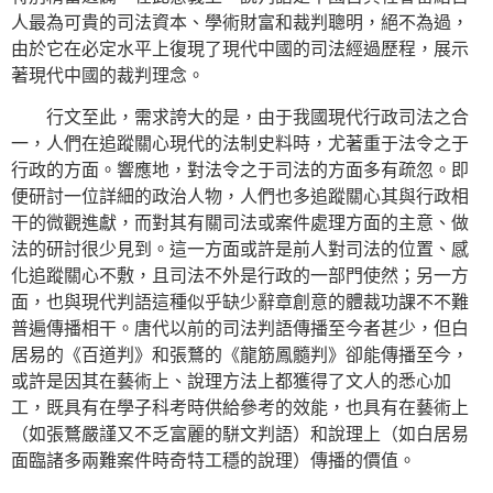
人最為可貴的司法資本、學術財富和裁判聰明，絕不為過，
由於它在必定水平上復現了現代中國的司法經過歷程，展示
著現代中國的裁判理念。
行文至此，需求誇大的是，由于我國現代行政司法之合
一，人們在追蹤關心現代的法制史料時，尤著重于法令之于
行政的方面。響應地，對法令之于司法的方面多有疏忽。即
便研討一位詳細的政治人物，人們也多追蹤關心其與行政相
干的微觀進獻，而對其有關司法或案件處理方面的主意、做
法的研討很少見到。這一方面或許是前人對司法的位置、感
化追蹤關心不敷，且司法不外是行政的一部門使然；另一方
面，也與現代判語這種似乎缺少辭章創意的體裁功課不不難
普遍傳播相干。唐代以前的司法判語傳播至今者甚少，但白
居易的《百道判》和張鶩的《龍筋鳳髓判》卻能傳播至今，
或許是因其在藝術上、說理方法上都獲得了文人的悉心加
工，既具有在學子科考時供給參考的效能，也具有在藝術上
（如張鶩嚴謹又不乏富麗的駢文判語）和說理上（如白居易
面臨諸多兩難案件時奇特工穩的說理）傳播的價值。