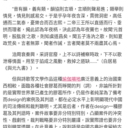
“音有韻，義有類。韻協則言順，言順則聲易進；類舉則
情見，情見則感易交。于是乎孕年夜含深，貫微洞密，高低
通而二氣泰，憂樂合而百志熙。二帝三王所以直道而行、垂
拱而理者，揭此認為年夜柄，決此認為年夜竇也。故聞‘元首
明，股肱良’之歌，則知虞道昌矣。聞五子洛汭之歌，則知夏
政荒矣。言者無罪，聞者作誡，言者聞者莫不兩盡其心焉。
洎周衰秦興，采詩官廢，上不以詩補察時政，下不以歌
泄導情面。用至于諂成之風動，救掉之道缺……”（白居易
《與元九書》）。
但與詩歌等文學作品這種
瑜伽場地
廣泛意義上的治國東
西相較，面臨各種社會膠葛而睜開的判（詞），非論所針對
的是實際世界業已產生的膠葛所作，仍是作者純潔為了備考
而design的案例及其判語，都在必定水平上彰明顯現代中國
的司法傳統和裁判聰明。尤其是后者，作者在design一種膠
葛及其判語時，案件故事要非分特別特別，凸顯案件的沖突
性、戲劇性，裁判戰略要非分特別嚴謹，說實際證也要非分
特別精當透闢。在此意義上，說判語是中國古典社會留給古