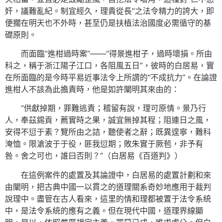
奸，議難亂紀。制宜經久，理貴從長”之法令精力的誇大，即
便擱在明天也不外時，甚至仍是扶植法治國度必需循守的基
礎原則。
而面臨“進柑過時案”——“得景進柑子，過時壞損。所由
科之，稱于浙江陽子江口，各阻風五日”，彼時的白居易，實
在所面臨的是今時平易近事法令上所謂的“不成抗力”。在論證
進柑人不該為此擔責時，他是如許闡明其來由的：
“供獻掉期，罪難逃責；稽留有說，理可原情。景乃行
人，奉茲錫貢，薦實時之果，誠宜無掉其程；阻連日之風，
安得不愆于素？覽所由之詰，聽使者之辭；既異遑寧，難科
淹恤。限滄波于于役，匪我愆期；敗朱實于厥苞，非予有
咎。舍之可也，誰曰否則？”（白居易《百道判》）
在這例案件的處置及其論證中，白居易的處置計劃和來
由闡明，把古典中國一以貫之的道理關系奇妙地應用于裁判
說理中。盡管在古人看來，這里的情和理都被置于法令系統
中，是法令系統的應有之義。但在現代中國，道理界線顯