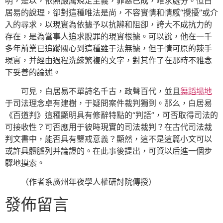
明，是以，依照嚴厲規定主義，罪惡已成，唯求處分。但白
居易的說理，卻對這種唯法是尚，不容實情和情感“攪擾”或介
入的尋求，以現實為依據予以抗辯和阻卻，誇大不成抗力的
存在，是為當事人追求脫罪的現實根據。可以說，他在一千
多年前業已追蹤關心到這種雖于法無據，但于情可原的辣手
現實，并經由過程洗練繁複的文字，對其作了在那時不雅念
下妥善的論述。
可見，白居易不單詩名千古，政聲百代，並且
舞蹈場地
于司法理念卓有建樹，于疑問案件裁判獨到。那么，白居易
《百道判》這種顯明具有修辭特點的“判語”，可否取得司法的
可接收性？可否應用于彼時現實的司法裁判？在古代司法裁
判文書中，能否具有鑒戒意義？顯然，這不是這篇小文可以
或許具體臚列并論證的。在此事後提出，可資以后進一個步
驟地摸索。
（作者系廣州年夜學人權研討院傳授）
發佈留言