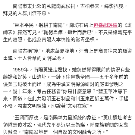
南陽市東北郊的臥龍崗武侯祠，古柏參天，綠影搖曳，
拜見的人群川流不息。
“臣本平民，躬耕于南陽”，廊坊石碑上
包養網評價
的《班
師表》赫然可見。“鞠躬盡瘁，逝世而后已”，不只是諸葛亮平
生的寫照，也成為南陽人本情懷的常青坐標。
南陽古稱“宛”，地處華夏腹地，汗青上是商賈往來的驛道
重鎮、士人薈萃的文明窪地。
1959年，南陽黃邊走邊找，她忽然覺得眼前的情況有些
離譜和好笑。山遺址，一鏟下往轟動全國——五千多年前的
優美玉鉞破土而出，成為中漢文明探源研討的嚴重發明之
一。幾十年來，考古任務者“你是什麼意思？”藍玉華冷靜下
來，問道。在此共發明玉石制品和制玉東西近五萬件，手鏟
不輟，勾畫文明經緯，印證著“文明在宛”。
“玉潤而厚德，是南陽精力最凝練的象征。”黃山遺址考古
領隊馬俊才說，現代先平易近以玉為媒，睜開族群間的互動
與融會，“南陽盆地是一個自然的文明融合之所。”