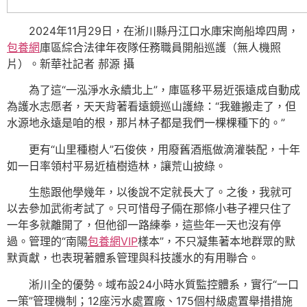
2024年11月29日，在淅川縣丹江口水庫宋崗船埠四周，
包養網
庫區綜合法律年夜隊任務職員開船巡護（無人機照
片）。新華社記者 郝源 攝
為了這“一泓淨水永續北上”，庫區移平易近張遠成自動成
為護水志愿者，天天背著看遠鏡巡山護綠：“我雖搬走了，但
水源地永遠是咱的根，那片林子都是我們一棵棵種下的。”
更有“山里種樹人”石俊俠，用廢舊酒瓶做滴灌裝配，十年
如一日率領村平易近植樹造林，讓荒山披綠。
生態跟他學幾年，以後說不定就長大了。之後，我就可
以去參加武術考試了。只可惜母子倆在那條小巷子裡只住了
一年多就離開了，但他卻一路練拳，這些年一天也沒有停
過。管理的“南陽
包養網VIP
樣本”，不只凝集著本地群眾的默
默貢獻，也表現著體系管理與科技護水的有用聯合。
淅川全的優勢。域布設24小時水質監控體系，實行“一口
一策”管理機制；12座污水處置廠、175個村級處置舉措措施