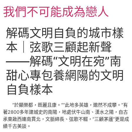
跳
我們不可能成為戀人
至
主
要
解碼文明自負的城市樣
內
容
本｜弦歌三顧起新聲
——解碼“文明在宛”南
甜心專包養網陽的文明
自負樣本
“於顯樂都，既麗且康。”“此地多英雄，邈然不成攀。”有
著2800多年建城史的南陽，地處伏牛山南、漢水之陽，自古
承東啟西連南貫北，文脈綿長、弦歌不輟，“三顧茅廬”更是成
績千古美談。