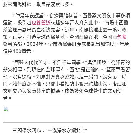
要來南陽拜師，戴良喆感歎很多。
“‘仲景年夜課堂’、食療藥膳科普、西醫藥文明夜市等多項
運動，吸引越
包養管道
來越多年青人介入此中。”南陽市西醫
藥治理局副局長崔松濤先容，近年，南陽接踵出臺一系列政
策，正全力打造全球西醫圣地、全國西醫窪地、全國西
包養
醫藥名都，2024年，全市西醫藥財產成長跑出加快度，年產
值達450億元。
“西醫人代代苦守，不負千年國學。”吳漢卿說，從汗青的
薪火相傳，到現在的全球傳佈，西“這是正確的。”藍雨華看著
他，沒有退縮。如果對方真以為她只是一扇門，沒有第二扇
門，她什麼都不懂，只會小看她裝小醫藥跨越山海，搭建起
文明交通與安康共享的橋梁，成為護佑全球蒼生的文明使
者。
三顧渠水潤心：“一泓淨水永續北上”