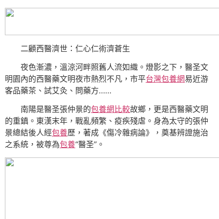
二顧西醫濟世：仁心仁術濟蒼生
夜色漸濃，溫涼河畔照舊人流如織。燈影之下，醫圣文
明園內的西醫藥文明夜市熱烈不凡，市平
台灣包養網
易近游
客品藥茶、試艾灸、問藥方……
南陽是醫圣張仲景的
包養網比較
故鄉，更是西醫藥文明
的重鎮。東漢末年，戰亂頻繁、疫疾殘虐。身為太守的張仲
景總結後人經
包養
歷，著成《傷冷雜病論》，奠基辨證施治
之系統，被尊為
包養
“醫圣”。