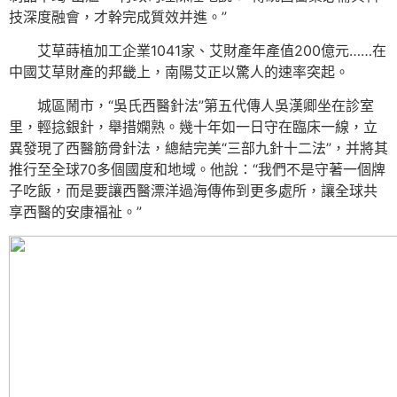
技深度融會，才幹完成質效并進。”
艾草蒔植加工企業1041家、艾財產年產值200億元……在
中國艾草財產的邦畿上，南陽艾正以驚人的速率突起。
城區鬧市，“吳氏西醫針法”第五代傳人吳漢卿坐在診室
里，輕捻銀針，舉措嫻熟。幾十年如一日守在臨床一線，立
異發現了西醫筋骨針法，總結完美“三部九針十二法”，并將其
推行至全球70多個國度和地域。他說：“我們不是守著一個牌
子吃飯，而是要讓西醫漂洋過海傳佈到更多處所，讓全球共
享西醫的安康福祉。”