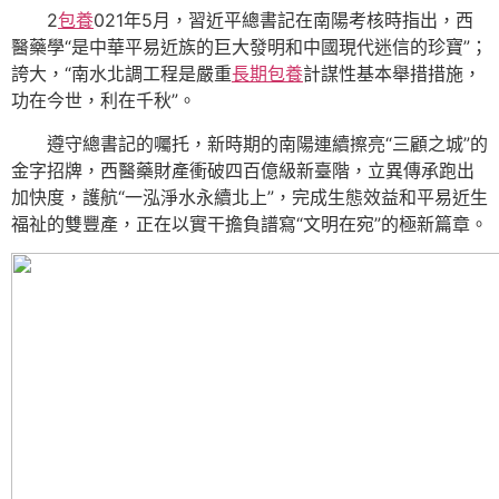
2
包養
021年5月，習近平總書記在南陽考核時指出，西
醫藥學“是中華平易近族的巨大發明和中國現代迷信的珍寶”；
誇大，“南水北調工程是嚴重
長期包養
計謀性基本舉措措施，
功在今世，利在千秋”。
遵守總書記的囑托，新時期的南陽連續擦亮“三顧之城”的
金字招牌，西醫藥財產衝破四百億級新臺階，立異傳承跑出
加快度，護航“一泓淨水永續北上”，完成生態效益和平易近生
福祉的雙豐產，正在以實干擔負譜寫“文明在宛”的極新篇章。