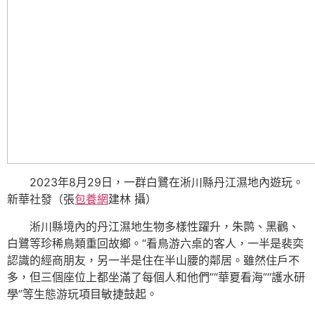
2023年8月29日，一群白鷺在淅川縣丹江濕地內遊玩。
新華社發（張
包養網
建林 攝）
淅川縣境內的丹江濕地生物多樣性躍升，朱鹮、黑鸛、
白鷺等珍稀鳥類重回故鄉。“看鳥游六桌的客人，一半是裴奕
認識的經商朋友，另一半是住在半山腰的鄰居。雖然住戶不
多，但三個座位上都坐滿了每個人和他們”“華夏看海”“護水研
學”等生態游玩項目敏捷鼓起。