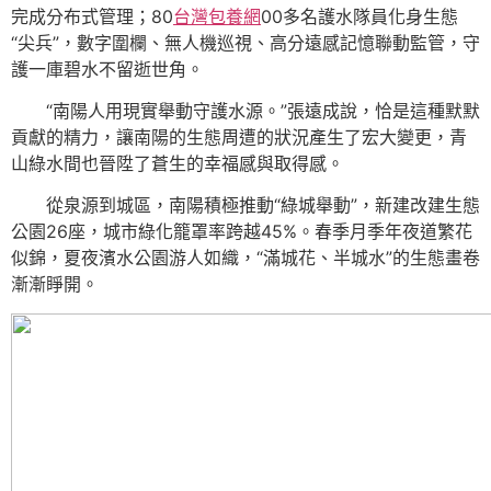
完成分布式管理；80
台灣包養網
00多名護水隊員化身生態
“尖兵”，數字圍欄、無人機巡視、高分遠感記憶聯動監管，守
護一庫碧水不留逝世角。
“南陽人用現實舉動守護水源。”張遠成說，恰是這種默默
貢獻的精力，讓南陽的生態周遭的狀況產生了宏大變更，青
山綠水間也晉陞了蒼生的幸福感與取得感。
從泉源到城區，南陽積極推動“綠城舉動”，新建改建生態
公園26座，城市綠化籠罩率跨越45%。春季月季年夜道繁花
似錦，夏夜濱水公園游人如織，“滿城花、半城水”的生態畫卷
漸漸睜開。