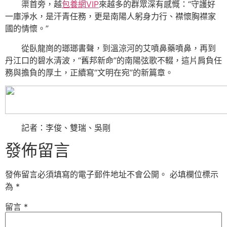
渠首旁，越
包養網VIP
來越多的群眾深有感慨：“守護好
一庫淨水，是汗青任務，更是南陽人躬身力行、襟懷胸襟家
國的情懷。”
從臥龍崗的瑯瑯書聲，到溫涼河的艾噴鼻藥噴鼻，再到
丹江口的碧水清波，“舊邦新命”的南陽弦歌不輟，這片肩負任
務與擔負的厚土，正續寫“文明在宛”的新篇章。
記者：李俊、雙瑞、吳剛
發佈留言
發佈留言必須填寫的電子郵件地址不會公開。
必填欄位標示
為
*
留言
*