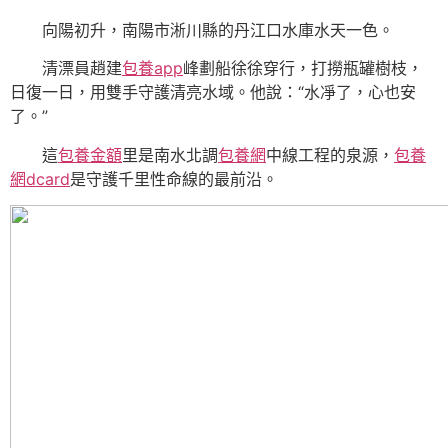
向陽初升，南陽市淅川縣的丹江口水庫水天一色。
清漂員趙建
包養app
峰劃船徐徐穿行，打撈瓶罐樹枝，
日復一日，用雙手守護清亮水域。他說：“水凈了，心也安
了。”
這
包養金額
里是南水北調
包養網
中線工程的泉源，
包養
網dcard
是守護千里性命線的最前沿。