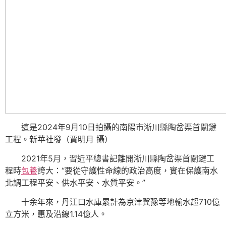
這是2024年9月10日拍攝的南陽市淅川縣陶岔渠首關鍵
工程。新華社發（賈明月 攝）
2021年5月，習近平總書記離開淅川縣陶岔渠首關鍵工
程時
包養
誇大：“要從守護性命線的政治高度，實在保護南水
北調工程平安、供水平安、水質平安。”
十余年來，丹江口水庫累計為京津冀豫等地輸水超710億
立方米，惠及沿線1.14億人。