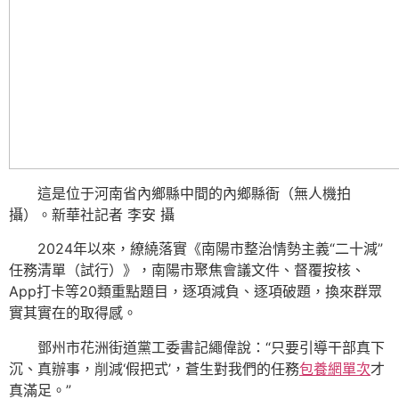
這是位于河南省內鄉縣中間的內鄉縣衙（無人機拍
攝）。新華社記者 李安 攝
2024年以來，繚繞落實《南陽市整治情勢主義“二十減”
任務清單（試行）》，南陽市聚焦會議文件、督覆按核、
App打卡等20類重點題目，逐項減負、逐項破題，換來群眾
實其實在的取得感。
鄧州市花洲街道黨工委書記繩偉說：“只要引導干部真下
沉、真辦事，削減‘假把式’，蒼生對我們的任務
包養網單次
才
真滿足。”