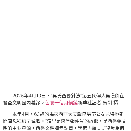
2025年4月10日，“吳氏西醫針法”第五代傳人吳漢卿在
醫圣文明園內義診。
包養一個月價錢
新華社記者 吳剛 攝
本年4月，63歲的馬來西亞大夫戴良喆帶著女兒特地離
開南陽拜師吳漢卿。“這里是醫圣張仲景的故鄉，是西醫藥文
明的主要泉源，西醫文明胸無點墨，學無盡頭……”談及為何