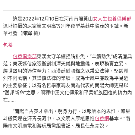
這是2022年12月10日在河南南陽黃山
女大生包養俱樂部
遺址拍攝的屈家嶺文明高等別年夜型墓葬中隨葬的玉鉞。新
華社發（陳輝 攝）
包養
包養俱樂部
東漢太守羊續拒賄掛魚，“羊續懸魚”成清廉典
范；東漢迷信家張衡創制渾天儀與地震儀，表現務實立異、
經世致用的迷信精力；西漢廷尉張釋之以秉公法律、堅毅剛
烈不阿著稱，其謹慎法律的業績，成為士風中廉政為平易近
的主要象征；以有名哲學家馮友蘭為代表的南陽大師更是以
“舊邦新命”之思，闡釋中漢文化傳承和平易近族回復的精力內
在……
“南陽自古英才輩出，躬身力行、以報酬本的思惟，如星
斗般閃爍在汗青長河中，以文明人厚植思惟
包養網
基本。”南
陽市文明廣電和游玩局黨組書記、局長任永亮說。