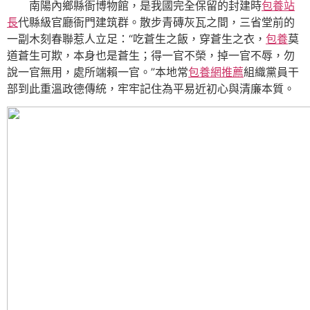
南陽內鄉縣衙博物館，是我國完全保留的封建時
包養站
長
代縣級官廳衙門建筑群。散步青磚灰瓦之間，三省堂前的
一副木刻春聯惹人立足：“吃蒼生之飯，穿蒼生之衣，
包養
莫
道蒼生可欺，本身也是蒼生；得一官不榮，掉一官不辱，勿
說一官無用，處所端賴一官。”本地常
包養網推薦
組織黨員干
部到此重溫政德傳統，牢牢記住為平易近初心與清廉本質。