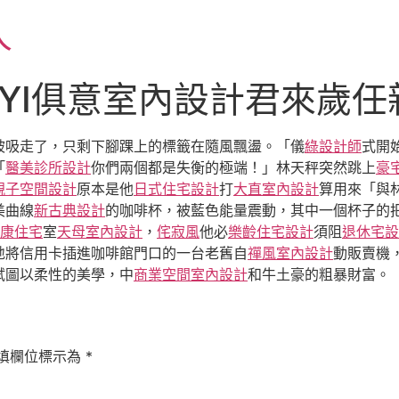
人
UYI俱意室內設計君來歲
被吸走了，只剩下腳踝上的標籤在隨風飄盪。「儀
綠設計師
式開
「
醫美診所設計
你們兩個都是失衡的極端！」林天秤突然跳上
豪
親子空間設計
原本是他
日式住宅設計
打
大直室內設計
算用來「與
美曲線
新古典設計
的咖啡杯，被藍色能量震動，其中一個杯子的
康住宅
室
天母室內設計
，
侘寂風
他必
樂齡住宅設計
須阻
退休宅設
地將信用卡插進咖啡館門口的一台老舊自
禪風室內設計
動販賣機
試圖以柔性的美學，中
商業空間室內設計
和牛土豪的粗暴財富。
填欄位標示為
*