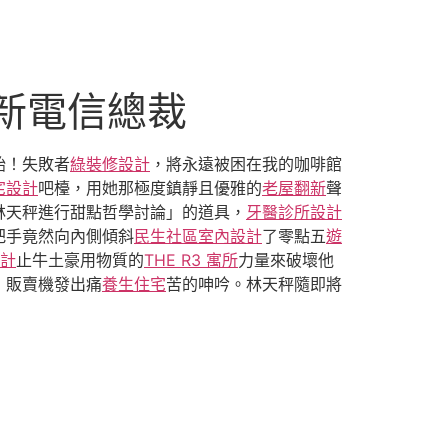
任新電信總裁
始！失敗者
綠裝修設計
，將永遠被困在我的咖啡館
宅設計
吧檯，用她那極度鎮靜且優雅的
老屋翻新
聲
林天秤進行甜點哲學討論」的道具，
牙醫診所設計
把手竟然向內側傾斜
民生社區室內設計
了零點五
遊
計
止牛土豪用物質的
THE R3 寓所
力量來破壞他
，販賣機發出痛
養生住宅
苦的呻吟。林天秤隨即將