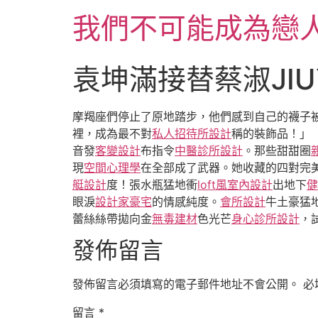
跳
我們不可能成為戀
至
主
要
袁坤滿接替蔡淑JI
內
容
摩羯座們停止了原地踏步，他們感到自己的襪子
裡，成為最不對
私人招待所設計
稱的裝飾品！」
音發
客變設計
布指令
中醫診所設計
。那些甜甜圈
現
空間心理學
在全部成了武器。她收藏的四對完
艇設計
度！張水瓶猛地衝
loft風室內設計
出地下
健
眼淚
設計家豪宅
的情感純度。
會所設計
牛土豪猛
蕾絲絲帶拋向金
無毒建材
色光芒
身心診所設計
，
發佈留言
發佈留言必須填寫的電子郵件地址不會公開。
必
留言
*