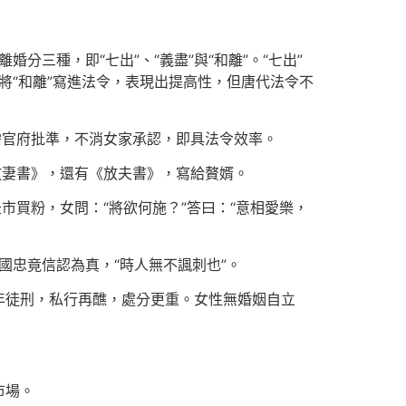
分三種，即“七出”、“義盡”與“和離”。“七出”
將“和離”寫進法令，表現出提高性，但唐代法令不
需官府批準，不消女家承認，即具法令效率。
放妻書》，還有《放夫書》，寫給贅婿。
市買粉，女問：“將欲何施？”答曰：“意相愛樂，
楊國忠竟信認為真，“時人無不諷刺也”。
年徒刑，私行再醮，處分更重。女性無婚姻自立
市場。