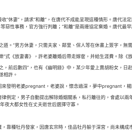
“休妻”，請求“和離”，在唐代不成能呈現這種情形。唐代法定離婚
斗等惡性事務，官方強行判離；“和離”是兩邊協定棄婚。唐代最早
專之道。”男方休妻，只需夫家、鄰里、保人等在休書上簽字，無
樂”式《放妻書》，許老婆離婚后帶走嫁奩，并給生涯費。除《
之，前后數四”，也有《幽明錄》中，某少年愛上賣胡粉女，日赴
遂相許。
明老婆pregnant，老婆說，懷念過深，夢中pregnant，
唐律例定，男子自動提出解除婚姻關系，私行離往的，會處以兩
，年夜大都女性在丈夫逝世后選擇守寡。
樣，靠種牡丹發家，因唐玄宗時，佳品牡丹躲于深宮，尚未構成