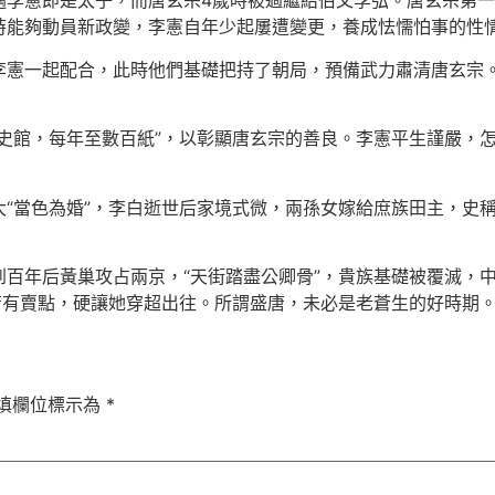
邁李憲即是太子，而唐玄宗4歲時被過繼給伯父李弘。唐玄宗第
時能夠動員新政變，李憲自年少起屢遭變更，養成怯懦怕事的性
李憲一起配合，此時他們基礎把持了朝局，預備武力肅清唐玄宗
錄史館，每年至數百紙”，以彰顯唐玄宗的善良。李憲平生謹嚴，
“當色為婚”，李白逝世后家境式微，兩孫女嫁給庶族田主，史稱
百年后黃巢攻占兩京，“天街踏盡公卿骨”，貴族基礎被覆滅，中
唐有賣點，硬讓她穿超出往。所謂盛唐，未必是老蒼生的好時期
填欄位標示為
*