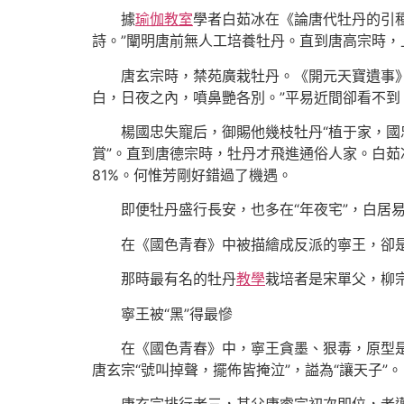
據
瑜伽教室
學者白茹冰在《論唐代牡丹的引
詩。”闡明唐前無人工培養牡丹。直到唐高宗時，
唐玄宗時，禁苑廣栽牡丹。《開元天寶遺事
白，日夜之內，噴鼻艷各別。”平易近間卻看不到
楊國忠失寵后，御賜他幾枝牡丹“植于家，國
賞”。直到唐德宗時，牡丹才飛進通俗人家。白茹冰
81%。何惟芳剛好錯過了機遇。
即便牡丹盛行長安，也多在“年夜宅”，白居
在《國色青春》中被描繪成反派的寧王，卻是
那時最有名的牡丹
教學
栽培者是宋單父，柳
寧王被“黑”得最慘
在《國色青春》中，寧王貪墨、狠毒，原型是
唐玄宗“號叫掉聲，擺佈皆掩泣”，謚為“讓天子”。