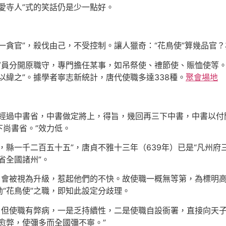
愛寺人”式的笑話仍是少一點好。
一貪官”，殺伐由己，不受控制。讓人獵奇：“花鳥使”算幾品官
定官員分開原職守，專門擔任某事，如吊祭使、禮節使、賑恤使等
以緯之”。據學者寧志新統計，唐代使職多達338種。
聚會場地
前經過中書省，中書做定將上，得旨，幾回再三下中書，中書以付
尚書省。”效力低。
，縣一千二百五十五”，唐貞不雅十三年（639年）已是“凡州府
省全國諸州”。
”，會被視為升級，惹起他們的不快。故使職一概無等第，為標明
“花鳥使”之職，即知此設定分歧理。
，但使職有弊病，一是乏持續性，二是使職自設衙署，直接向天子
愈弊，使彌多而全國彌不寧。”