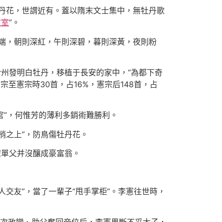
丹花，世謂近有。蓋以隋末文士集中，無牡丹歌
教室
”。
端，朝則深紅，午則深碧，暮則深黃，夜則粉
汾州發明白牡丹，移植于長安的家中，“為都下奇
至憲宗時30首，占16%，憲宗后148首，占
官”，何惟芳的薄利多銷術難勝利。
梢之上”，防鳥傷牡丹花。
宋單父并沒釀成豪富翁。
交友”，當了一輩子“甩手掌柜”。李憲往世時，