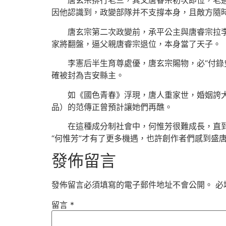
唐玄宗排行老三，其父唐睿宗初次即位，老
因他認識到，政變部隊并不支撐本身，且敵方隨
唐玄宗第二次政變前，承平公主與唐睿宗拉
家將翻盤，逼父親唐睿宗退位，本身當了天子。
李憲后半生育尊處優，唐玄宗賜物，必“付
確被封為吉安縣主。
如《國色青春》浮現，唐人重家世，婚姻誇大
品）的范傳正曾預計讓她們再醮。
在這種成分制社會中，何惟芳很難成長，直到
“何惟芳”才有了更多機遇，也許創作者們感到盛
發佈留言
發佈留言必須填寫的電子郵件地址不會公開。
必
留言
*