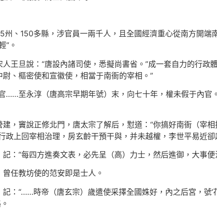
5州、150多縣，涉官員一兩千人，且全國經濟重心從南方開端
輕”。
人王旦說：“唐設內諸司使，悉擬尚書省。”成一套自力的行政
中尉、樞密使和宣徽使，相當于南衙的宰相。”
官……至永淳（唐高宗早期年號）末，向七十年，權未假于內官
營建，竇說正修北門，唐太宗了解后，懟道：“你搞好南衙（宰相
外行政上回宰相治理，房玄齡干預干與，并未越權，李世平易近卻
記：“每四方進奏文表，必先呈（高）力士，然后進御，大事便
，曾任教坊使的范安即是士人。
》記：“……時帝（唐玄宗）歲遣使采擇全國姝好，內之后宮，號‘花
略。