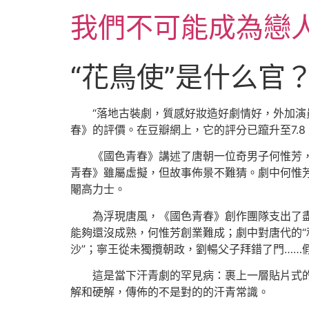
跳
我們不可能成為戀
至
主
要
“花鳥使”是什么官
內
容
“落地古裝劇，質感好妝造好劇情好，外加
春》的評價。在豆瓣網上，它的評分已躥升至7.
《國色青春》講述了唐朝一位奇男子何惟芳
青春》雖屬虛擬，但故事佈景不難猜。劇中何惟芳
閹高力士。
為浮現唐風，《國色青春》創作團隊支出了
能夠還沒成熟，何惟芳創業難成；劇中對唐代的“
沙”；寧王從未獨攬朝政，劉暢父子拜錯了門……
這是當下汗青劇的罕見病：裹上一層貼片式的
解和硬解，傳佈的不是對的的汗青常識。