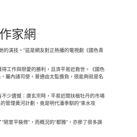
國作家網
弛的演技。”這是網友對正熱播的電視劇《國色青
獲得工作與戀愛的勝利，且濟平易近救世。《國色
過，屬內諸司使，普通由太監擔負，很能夠就是名
有不少遺憾：唐玄宗時，平易近間扶植牡丹的市場
出的管理黃河計劃，竟是明代潘季馴的“束水攻
陋室平裝修”，而概況的“都雅”，亦摻了很多誤