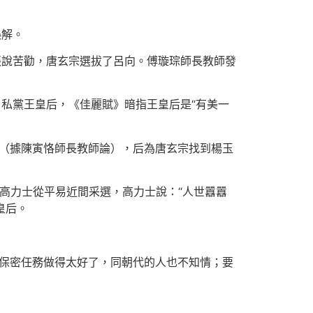
誤解。
張說苦勸，唐玄宗選拔了呂向。傅璇琮師長教師發
，私黨王皇后，《佳麗賦》暗指王皇后是“有美一
人（據陳寅恪師長教師論），后為唐玄宗找到楊玉
讓高力士從平易近間采選，高力士說：“人世囂囂
皇后。
的保密任務做得太好了，同朝代的人也不知情；要