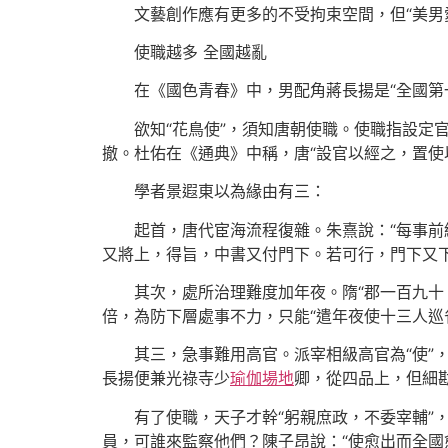
文藝創作應有更多的不受拘束空間，但“美男
使職越多 全國越亂
在《國色青春》中，男配角蔣長揚是“全國第
欲知“花鳥使”，須知唐朝使職。使職指設
撤。杜佑在《通典》中稱，唐“設官以經之，置使
學者景遐東以為緣由有三：
起首，唐代宦海流程復雜。朱熹說：“每事
又將上，得旨，中書又付門下。若可行，門下又下
其次，處所治理難度加年夜。隋“郡一百九十
倍，為防下層處事不力，只能“遣年夜使十三人巡
其三，急事難用高官。派宰相級高官為“使
長揚便兼光祿寺少
瑜伽場地
卿，從四品上，但細勘
有了使職，天子才幹“躬親庶政，不委宰輔”
員，可誰來監察他們？陳子昂說：“使愈出而全國