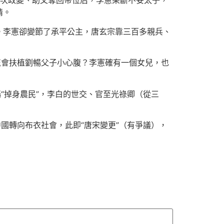
一次政變、助父奪回帝位后，李憲果斷不妥太子，
情。
。李憲卻變節了承平公主，唐玄宗靠三百多親兵、
怎會扶植劉暢父子小心腹？李憲確有一個女兒，也
“掉身農民”，李白的世交、官至光祿卿（從三
國轉向布衣社會，此即“唐宋變更”（有爭議），
。