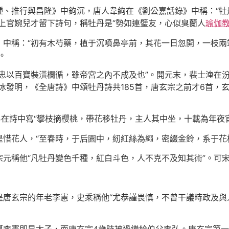
種、推行與昌隆》中鉤沉，唐人韋絢在《劉公嘉話錄》中稱：“牡
上官婉兒才留下詩句，稱牡丹是“勢如連璧友，心似臭蘭人
瑜伽
》中稱：“初有木芍藥，植于沉噴鼻亭前，其花一日忽開，一枝兩
。
忠以百寶裝潢欄循，雖帝宮之內不成及也”。開元末，裴士淹在
發明，《全唐詩》中頌牡丹詩共185首，唐玄宗之前才6首，玄宗
易在詩中寫“攀枝摘櫻桃，帶花移牡丹，主人其中坐，十載為年夜
惜花人，“至春時，于后園中，紉紅絲為繩，密綴金鈴，系于花
宗元稱他“凡牡丹變色千種，紅白斗色，人不克不及知其術”。可
唐玄宗的年老李憲，史乘稱他“尤恭謹畏慎，不曾干議時政及與人