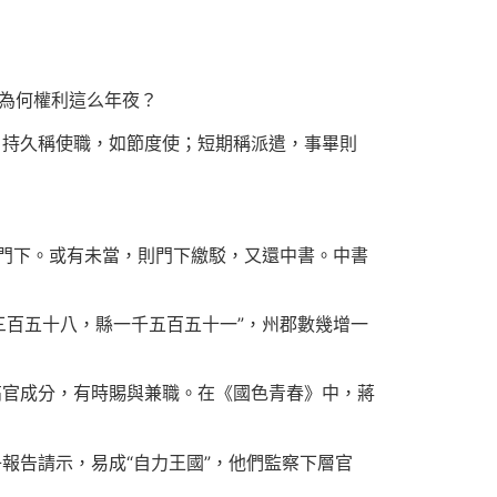
？為何權利這么年夜？
。持久稱使職，如節度使；短期稱派遣，事畢則
門下。或有未當，則門下繳駁，又還中書。中書
三百五十八，縣一千五百五十一”，州郡數幾增一
高官成分，有時賜與兼職。在《國色青春》中，蔣
報告請示，易成“自力王國”，他們監察下層官