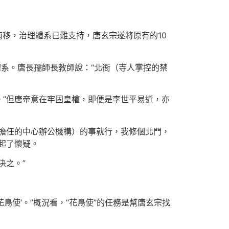
南移，治理體系已難支持，唐玄宗遂將原有的10
體系。唐長孺師長教師說：“北衙（寺人掌控的禁
。”但唐帝意在牢固皇權，即便是李世平易近，亦
擔任的中心辦公機構）的事就行，我修個北門，
起了懷疑。
決之。”
鳥使’。”概況看，“花鳥使”的任務是幫唐玄宗找