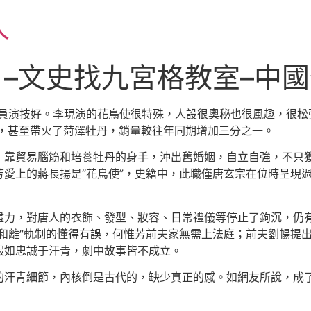
人
？–文史找九宮格教室–中
演員演技好。李現演的花鳥使很特殊，人設很奧秘也很風趣，很松
8，甚至帶火了菏澤牡丹，銷量較往年同期增加三分之一。
，靠貿易腦筋和培養牡丹的身手，沖出舊婚姻，自立自強，不只
愛上的蔣長揚是“花鳥使”，史籍中，此職僅唐玄宗在位時呈現
盡力，對唐人的衣飾、發型、妝容、日常禮儀等停止了鉤沉，仍
和離”軌制的懂得有誤，何惟芳前夫家無需上法庭；前夫劉暢提
假如忠誠于汗青，劇中故事皆不成立。
汗青細節，內核倒是古代的，缺少真正的感。如網友所說，成了“