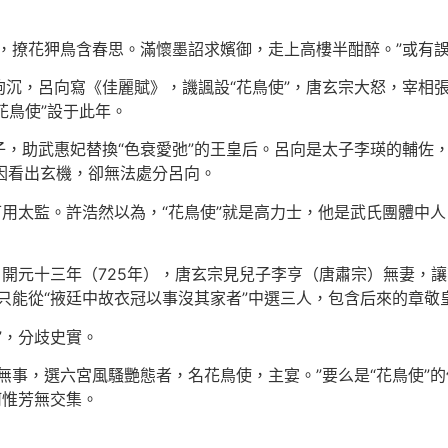
，撩花狎鳥含春思。滿懷墨詔求嬪御，走上高樓半酣醉。”或有
鉤沉，呂向寫《佳麗賦》，譏諷設“花鳥使”，唐玄宗大怒，宰相
花鳥使”設于此年。
，助武惠妃替換“色衰愛弛”的王皇后。呂向是太子李瑛的輔佐
，因看出玄機，卻無法處分呂向。
可用太監。許浩然以為，“花鳥使”就是高力士，他是武氏團體中
：開元十三年（725年），唐玄宗見兒子李亨（唐肅宗）無妻，
只能從“掖廷中故衣冠以事沒其家者”中選三人，包含后來的章敬
”，分歧史實。
無事，選六宮風騷艷態者，名花鳥使，主宴。”要么是“花鳥使”
何惟芳無交集。