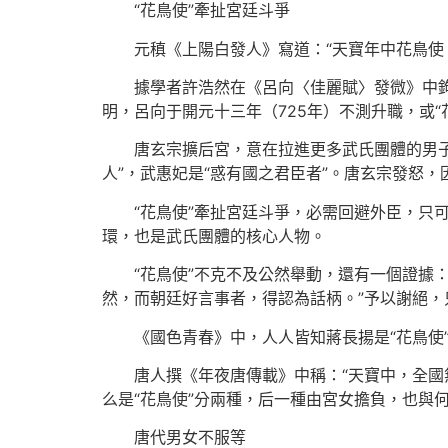
“花鳥使”牽扯宮廷斗爭
元稹《上陽白發人》寫道：“天寶年中花鳥使
據學者許浩然在《呂向〈佳麗賦〉發微》中
明，呂向于開元十三年（725年）不測升職，或“
唐玄宗擴后宮，意在拉進更多武氏團體的男子
人”，武惠妃是“惑有國之君臣者”。唐玄宗發怒
“花鳥使”牽扯宮廷斗爭，必需回避外臣，只
環，也是武氏團體的核心人物。
“花鳥使”不克不及公然舉動，還有一個證據
然，而朝廷好言事者，得認為話柄。”予以謝絕，
《國色青春》中，人人皆知蔣長揚是“花鳥使
唐人撰《年夜唐傳載》中稱：“天寶中，全國
么是“花鳥使”分兩種，后一種由宮女擔負，也與
唐代男女不服等