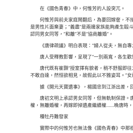
在《國色青春》中，何惟芳的人設突兀。
何惟芳與前夫家庭鬧翻后，為要回嫁奩，不接收
是男性片面棄妻；“義盡”是兩邊家族能夠產生毆
認同男女同等，“和離”不是“協商離婚”。
《唐律疏議》明白表現：“婦人從夫，無自
唐人受釋教影響，呈現了“一別兩寬，各生歡
唐代既有崔顥“授室擇有貌者，稍不舒服即往
不敢自達，然恒欲相見，故假此以不雅姿耳。”女
據《開元天寶遺事》，楊國忠到江浙出差，回來發
唐初文明上承認男女同等，但無軌制保證。
權，無離婚權，再嫁即掉遺產繼續權……晚唐時
種牡丹難發家
實際中的何惟芳也無法像《國色青春》中那