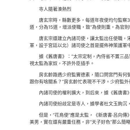
寺人隨著湊熱烈
唐玄宗時，縣數更多，每道年夜使均勻監察3
道，分為15道，增派使職，致“為使則重，為官則
唐玄宗還建立內諸司使，讓太監出任使職，宋
軍，設于宮廷以北）諸司使之首是擺佈神策護軍
據《舊唐書》：“太宗定制，內侍省不置三品
視太監為家奴，不許外臣插手。
房玄齡路遇少府監竇德素，隨口問宮門有何
跟你有啥關系？”房玄齡忙表現不干涉。少府監
內諸司使的權利擴大，到后來，據《舊唐書》
內諸司使紛歧定是寺人，據學者杜文玉鉤沉
但是，“花鳥使”應是太監，《新唐書·呂向傳
美男，實在還有嚴重任務，非“天子好色”那么簡