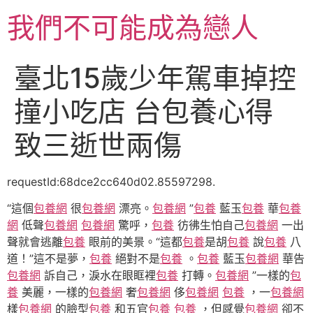
跳
我們不可能成為戀人
至
主
要
臺北15歲少年駕車掉控
內
容
撞小吃店 台包養心得
致三逝世兩傷
requestId:68dce2cc640d02.85597298.
“這個
包養網
很
包養網
漂亮。
包養網
”
包養
藍玉
包養
華
包養
網
低聲
包養網
包養網
驚呼，
包養
彷彿生怕自己
包養網
一出
聲就會逃離
包養
眼前的美景。“這都
包養
是胡
包養
說
包養
八
道！”這不是夢，
包養
絕對不是
包養
。
包養
藍玉
包養網
華告
包養網
訴自己，淚水在眼眶裡
包養
打轉。
包養網
”一樣的
包
養
美麗，一樣的
包養網
奢
包養網
侈
包養網
包養
，一
包養網
樣
包養網
的臉型
包養
和五官
包養
包養
，但感覺
包養網
卻不