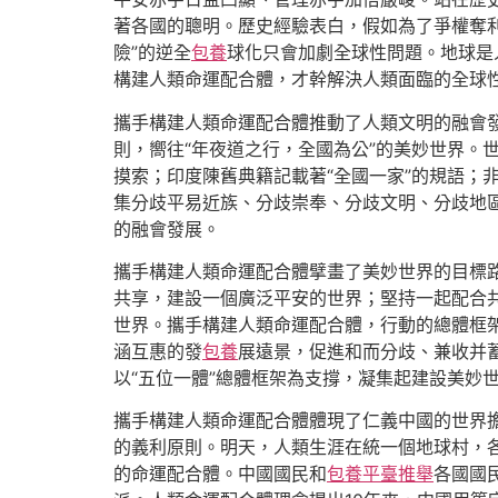
著各國的聰明。歷史經驗表白，假如為了爭權奪利
險”的逆全
包養
球化只會加劇全球性問題。地球是
構建人類命運配合體，才幹解決人類面臨的全球
攜手構建人類命運配合體推動了人類文明的融會發
則，嚮往“年夜道之行，全國為公”的美妙世界。
摸索；印度陳舊典籍記載著“全國一家”的規語；
集分歧平易近族、分歧崇奉、分歧文明、分歧地
的融會發展。
攜手構建人類命運配合體擘畫了美妙世界的目標路
共享，建設一個廣泛平安的世界；堅持一起配合
世界。攜手構建人類命運配合體，行動的總體框架
涵互惠的發
包養
展遠景，促進和而分歧、兼收并
以“五位一體”總體框架為支撐，凝集起建設美妙
攜手構建人類命運配合體體現了仁義中國的世界擔
的義利原則。明天，人類生涯在統一個地球村，
的命運配合體。中國國民和
包養平臺推舉
各國國