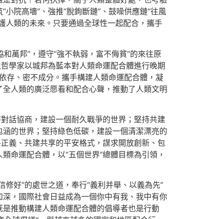
小院高墻”、強推“脫鉤斷鏈”、鼓噪供應鏈“往風
護人類的未來。只要通過全球性一起配合，攜手
和萬邦”，遵守“強不執弱，富不侮貧”的來往原
臘哲學家以城邦為藍本對人類命運配合體進行晚期
此依存、密不成分。攜手構建人類命運配合體，凝
了全人類的廣泛愿看和配合心聲，推動了人類文明
持對話協商，建設一個耐久戰爭的世界；堅持共建
包涵的世界；堅持綠色低碳，建設一個清潔漂亮的
平正義、共建共享的平安格式，謀求開放創新、包
類命運配合體，以“五個世界”總體目標為引領，
修好”的處世之道，奉行“義利并舉、以義為先”
加深，國際社會日益成為一個你中有我、我中有你
既是推動構建人類命運配合體的倡導者也是行動