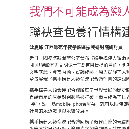
跳
我們不可能成為戀
至
主
要
聯袂查包養行情構
內
容
沈夏珠 江西師范年夜學蘇區振興研討院研討員
近日，國務院新聞辦公室發布《攜手構建人類命運
“扎根深摯歷史文明泥土”“既有目標標的目的，
文明底蘊、豐富內涵、實踐成績，深入提醒了人
全景展現了攜手構建人類命運配合體藍圖的路線
攜手構建人類命運配合體順應了世界發展的歷史
自給自足的原始封閉狀態被打破，市場成為了世界
“平”，點一點mobile_phone屏幕，就
社會的永遠戰爭與永續發展。
攜手構建人類命運配合體回應了時代面臨的現實
平安赤字日益凸顯、管理赤字加倍嚴峻。站在歷