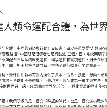
人
建人類命運配合體，為世界
配合體：中國的倡議與行動》白皮書。白皮書重要從“人類站在歷
也有實現路徑”“中國既是倡導者也是行動派”五個方面，系統闡明
類命運配合體理念的歷史邏輯、理論邏輯和實踐邏輯，周全介紹
圖施工圖，對于凝集全球共識、推動全球行動具有主要意義。
趨勢。全球化活著界范圍內優化了資本、信息、技術、勞動、治
市場。全球化不是選擇，而是現實，甚至成為一種生涯方法。地
可以瞬時鏈接到世界另一端。只要順應世界全球化、一體化發展的歷史
問題。我們所處的是一個充滿盼望的時代，也是一個充滿挑戰的
史的十字路口，是團結還是決裂，是開放還是封閉，是一起配合