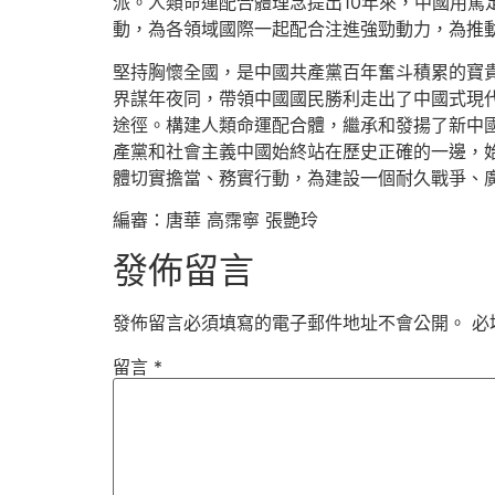
派。人類命運配合體理念提出10年來，中國用篤
動，為各領域國際一起配合注進強勁動力，為推
堅持胸懷全國，是中國共產黨百年奮斗積累的寶貴
界謀年夜同，帶領中國國民勝利走出了中國式現
途徑。構建人類命運配合體，繼承和發揚了新中
產黨和社會主義中國始終站在歷史正確的一邊，
體切實擔當、務實行動，為建設一個耐久戰爭、
編審：唐華 高霈寧 張艷玲
發佈留言
發佈留言必須填寫的電子郵件地址不會公開。
必
留言
*