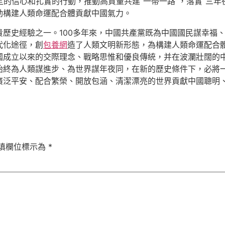
定的信心和扎實的行動，推動高質量共建“一帶一路”，落實“三年
動構建人類命運配合體貢獻中國氣力。
歷史經驗之一。100多年來，中國共產黨既為中國國民謀幸福
代化途徑，創
包養網
造了人類文明新形態，為構建人類命運配合
國成立以來的交際理念、戰略思惟和優良傳統，并在波瀾壯闊的
始終為人類謀進步、為世界謀年夜同，在新的歷史條件下，必將
廣泛平安、配合繁榮、開放包涵、清潔漂亮的世界貢獻中國聰明
填欄位標示為
*