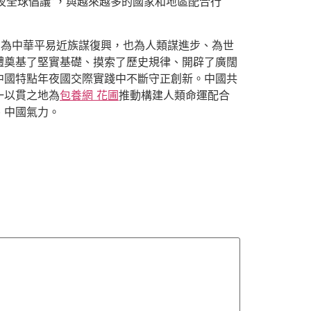
夜全球倡議”，與越來越多的國家和地區配合行
、為中華平易近族謀復興，也為人類謀進步、為世
體奠基了堅實基礎、摸索了歷史規律、開辟了廣闊
中國特點年夜國交際實踐中不斷守正創新。中國共
一以貫之地為
包養網 花圃
推動構建人類命運配合
、中國氣力。