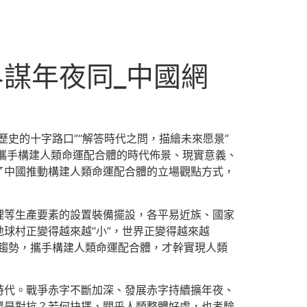
謀年夜同_中國網
史的十字路口”“解答時代之問，描繪未來愿景”
了攜手構建人類命運配合體的時代佈景、現實意義、
了中國推動構建人類命運配合體的立場觀點方式，
理等生產要素的設置裝備擺設，各平易近族、國家
球村正變得越來越“小”，世界正變得越來越
年夜趨勢，攜手構建人類命運配合體，才幹實現人類
時代。戰爭赤字不斷加深、發展赤字持續擴年夜、
還是對抗？若何抉擇，關乎人類整體好處，也考驗