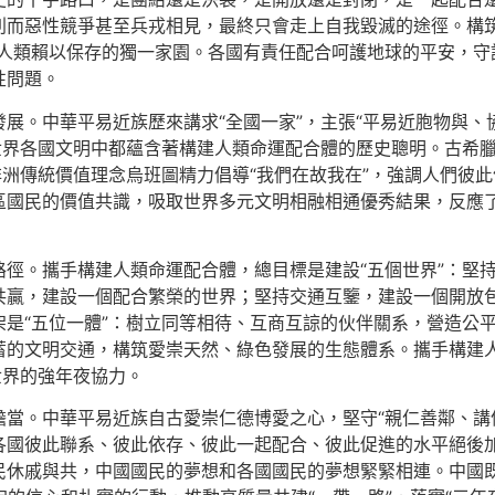
而惡性競爭甚至兵戎相見，最終只會走上自我毀滅的途徑。構筑“
人類賴以保存的獨一家園。各國有責任配合呵護地球的平安，守
性問題。
展。中華平易近族歷來講求“全國一家”，主張“平易近胞物與、協
世界各國文明中都蘊含著構建人類命運配合體的歷史聰明。古希
非洲傳統價值理念烏班圖精力倡導“我們在故我在”，強調人們彼
區國民的價值共識，吸取世界多元文明相融相通優秀結果，反應
徑。攜手構建人類命運配合體，總目標是建設“五個世界”：堅
共贏，建設一個配合繁榮的世界；堅持交通互鑒，建設一個開放
是“五位一體”：樹立同等相待、互商互諒的伙伴關系，營造公
蓄的文明交通，構筑愛崇天然、綠色發展的生態體系。攜手構建人
世界的強年夜協力。
當。中華平易近族自古愛崇仁德博愛之心，堅守“親仁善鄰、講信
各國彼此聯系、彼此依存、彼此一起配合、彼此促進的水平絕後
民休戚與共，中國國民的夢想和各國國民的夢想緊緊相連。中國