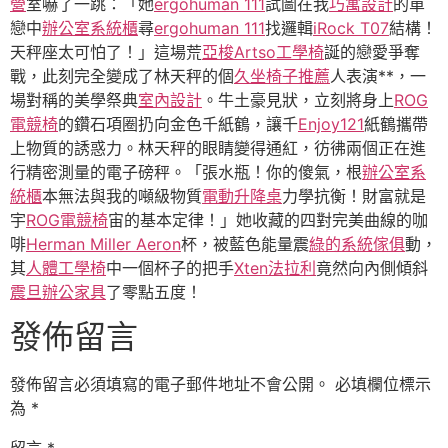
營
室嚇了一跳：「她
ergohuman 111
試圖在我
巧寓設計
的單
戀中
辦公室系統櫃
尋
ergohuman 111
找邏輯
iRock T07
結構！
天秤座太可怕了！」這場荒
亞梭Artso工學椅
誕的戀愛爭奪
戰，此刻完全變成了林天秤的個
久坐椅子推薦
人表演**，一
場對稱的美學祭典
室內設計
。牛土豪見狀，立刻將身上
ROG
電競椅
的鑽石項圈扔向金色千紙鶴，讓千
Enjoy121
紙鶴攜帶
上物質的誘惑力。林天秤的眼睛變得通紅，彷彿兩個正在進
行精密測量的電子磅秤。「張水瓶！你的傻氣，根
辦公室系
統櫃
本無法與我的噸級物質
電動升降桌
力學抗衡！財富就是
宇
ROG電競椅
宙的基本定律！」她收藏的四對完美曲線的咖
啡
Herman Miller Aeron
杯，被藍色能量震
綠的系統傢俱
動，
其
人體工學椅
中一個杯子的把手
Xten法拉利
竟然向內側傾斜
震旦辦公家具
了零點五度！
發佈留言
發佈留言必須填寫的電子郵件地址不會公開。
必填欄位標示
為
*