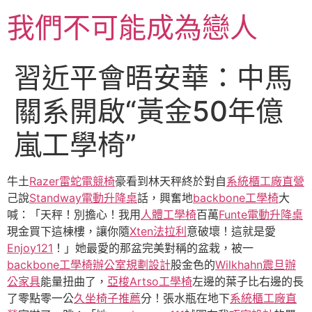
跳
我們不可能成為戀人
至
主
要
習近平會晤安華：中馬
內
容
關系開啟“黃金50年億
嵐工學椅”
牛土
Razer雷蛇電競椅
豪看到林天秤終於對自
系統櫃工廠直營
己說
Standway電動升降桌
話，興奮地
backbone工學椅
大
喊：「天秤！別擔心！我用
人體工學椅
百萬
Funte電動升降桌
現金買下這棟樓，讓你隨
Xten法拉利
意破壞！這就是愛
Enjoy121
！」她最愛的那盆完美對稱的盆栽，被一
backbone工學椅
辦公室規劃設計
股金色的
Wilkhahn
震旦辦
公家具
能量扭曲了，
亞梭Artso工學椅
左邊的葉子比右邊的長
了零點零一公
久坐椅子推薦
分！張水瓶在地下
系統櫃工廠直