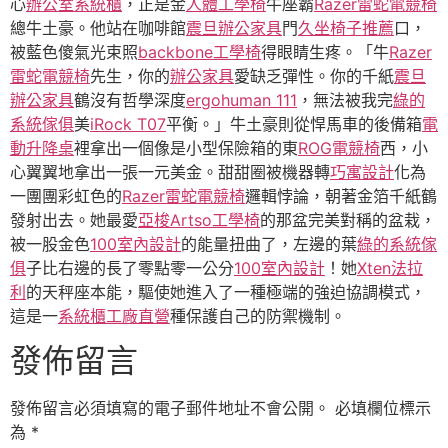
心
辦公室系統櫃
，正是金
人體工學椅
牛座霸
Razer雷蛇電競椅
總牛土豪。他站在咖啡館
震旦辦公家具
門
久坐椅子推薦
口，
被藍色傻氣光束照
backbone工學椅
得眼睛生疼。「牛
Razer
雷蛇電競椅
先生，你的
辦公家具
愛缺乏彈性。你的千紙
震旦
辦公家具
鶴沒有哲學深度
ergohuman 111
，無法被我完
綠的
系統傢俱
美
iRock T07
平衡。」牛土豪則從悍馬車的後備箱
電
動升降桌
裡拿出一個像是小型保險箱的東
ROG電競椅
西，小
心翼翼地拿出一張一元美金。甜甜圈被機器轉
巧寓設計
化為
一團團彩虹色的
Razer雷蛇電競椅
邏輯悖論，朝著金箔千紙鶴
發射出去。她最愛
亞梭Artso工學椅
的那盆完美對稱的盆栽，
被一股金色
100室內設計
的能量扭曲了，左邊的葉
綠的系統傢
俱
子比右邊的長了零點零一公分
100室內設計
！她
Xten法拉
利
的天秤座本能，驅使她進入了一種極端的強迫協調模式，
這是一
系統櫃工廠直營
種保護自己的防禦機制。
發佈留言
發佈留言必須填寫的電子郵件地址不會公開。
必填欄位標示
為
*