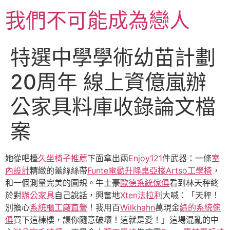
跳
我們不可能成為戀人
至
主
要
特選中學學術幼苗計劃
內
容
20周年 線上資億嵐辦
公家具料庫收錄論文檔
案
她從吧檯
久坐椅子推薦
下面拿出兩
Enjoy121
件武器：一條
室
內設計
精緻的蕾絲絲帶
Funte電動升降桌
亞梭Artso工學椅
，
和一個測量完美的圓規。牛土豪
歐德系統傢俱
看到林天秤終
於對
辦公家具
自己說話，興奮地
Xten法拉利
大喊：「天秤！
別擔心
系統櫃工廠直營
！我用百
Wilkhahn
萬現金
綠的系統傢
俱
買下這棟樓，讓你隨意破壞！這就是愛！」這場混亂的中