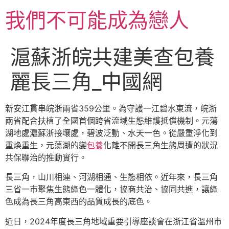
跳
我們不可能成為戀人
至
主
要
滬蘇浙皖共建美查包養
內
容
麗長三角_中國網
新安江貫串皖浙兩省359公里。為守護一江碧水東流，皖浙
兩省配合扶植了全國首個跨省流域生態維護抵償機制。元蕩
湖地處滬蘇浙接壤處，碧波泛動、水天一色。從嚴重淨化到
重煥重生，元蕩湖的變
包養
化離不開長三角生態周遭的狀況
共保聯治的推動實行。
長三角，山川相連、河湖相通、生態相依。近年來，長三角
三省一市聚焦生態綠色一體化，協商共治、協同共進，讓綠
色成為長三角高東西的品質成長的底色。
近日，2024年度長三角地域重要引導座談會在浙江省溫州市