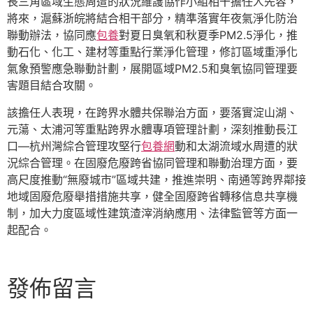
長三角區域生態周遭的狀況維護協作小組相干擔任人先容，
將來，滬蘇浙皖將結合相干部分，精準落實年夜氣淨化防治
聯動辦法，協同應
包養
對夏日臭氧和秋夏季PM2.5淨化，推
動石化、化工、建材等重點行業淨化管理，修訂區域重淨化
氣象預警應急聯動計劃，展開區域PM2.5和臭氧協同管理要
害題目結合攻關。
該擔任人表現，在跨界水體共保聯治方面，要落實淀山湖、
元蕩、太浦河等重點跨界水體專項管理計劃，深刻推動長江
口—杭州灣綜合管理攻堅行
包養網
動和太湖流域水周遭的狀
況綜合管理。在固廢危廢跨省協同管理和聯動治理方面，要
高尺度推動“無廢城市”區域共建，推進崇明、南通等跨界鄰接
地域固廢危廢舉措措施共享，健全固廢跨省轉移信息共享機
制，加大力度區域性建筑渣滓消納應用、法律監管等方面一
起配合。
發佈留言