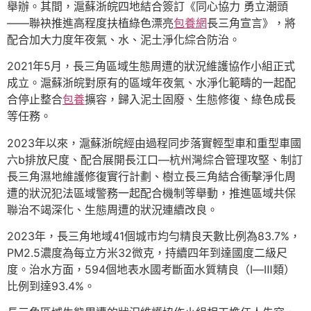
舉辦。其間，滬蘇浙皖四地結合簽訂《同心協力 勇立潮頭
——聯袂推進高程度扶植綠色漂亮
包養網
長三角宣言》，將
配合加大力度年夜氣、水、泥土淨化綜合防治。
2021年5月，長三角區域生態周遭的狀況維護協作小組正式
成立。滬蘇浙皖對原有的區域年夜氣、水淨化範疇的一起配
合停止整合
包養
擴容，歸入泥土固廢、生態修復、綠色成長
等任務。
2023年以來，滬蘇浙皖經由過程同步落實輕型車和重型車國
六b排放尺度、配合展開長江口—杭州灣綜合管理攻堅、制訂
長三角濕地維護修復實行計劃、樹立長三角結合衝擊淨化周
遭的狀況犯法區域警務一起配合機制等舉動，推進區域共保
聯治不竭深化、生態周遭的狀況連續改良。
2023年，長三角地域41個城市均勻精良天數比例為83.7%，
PM2.5濃度為每立方米32微克，持續四年到達國度二級尺
度。治水方面，594個地表水國考斷面水質精良（Ⅰ—Ⅲ類）
比例到達93.4%。