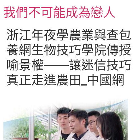
跳
我們不可能成為戀人
至
主
要
浙江年夜學農業與查包
內
容
養網生物技巧學院傳授
喻景權——讓迷信技巧
真正走進農田_中國網