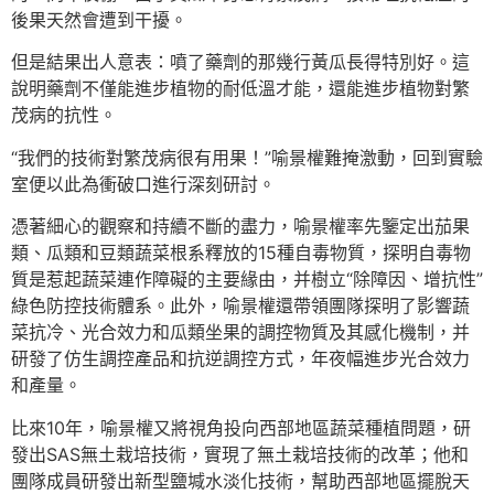
後果天然會遭到干擾。
但是結果出人意表：噴了藥劑的那幾行黃瓜長得特別好。這
說明藥劑不僅能進步植物的耐低溫才能，還能進步植物對繁
茂病的抗性。
“我們的技術對繁茂病很有用果！”喻景權難掩激動，回到實驗
室便以此為衝破口進行深刻研討。
憑著細心的觀察和持續不斷的盡力，喻景權率先鑒定出茄果
類、瓜類和豆類蔬菜根系釋放的15種自毒物質，探明自毒物
質是惹起蔬菜連作障礙的主要緣由，并樹立“除障因、增抗性”
綠色防控技術體系。此外，喻景權還帶領團隊探明了影響蔬
菜抗冷、光合效力和瓜類坐果的調控物質及其感化機制，并
研發了仿生調控產品和抗逆調控方式，年夜幅進步光合效力
和產量。
比來10年，喻景權又將視角投向西部地區蔬菜種植問題，研
發出SAS無土栽培技術，實現了無土栽培技術的改革；他和
團隊成員研發出新型鹽堿水淡化技術，幫助西部地區擺脫天