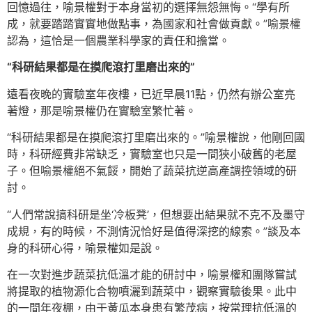
回憶過往，喻景權對于本身當初的選擇無怨無悔。“學有所
成，就要踏踏實實地做點事，為國家和社會做貢獻。”喻景權
認為，這恰是一個農業科學家的責任和擔當。
“科研結果都是在摸爬滾打里磨出來的”
遠看夜晚的實驗室年夜樓，已近早晨11點，仍然有辦公室亮
著燈，那是喻景權仍在實驗室繁忙著。
“科研結果都是在摸爬滾打里磨出來的。”喻景權說，他剛回國
時，科研經費非常缺乏，實驗室也只是一間狹小破舊的老屋
子。但喻景權絕不氣餒，開始了蔬菜抗逆高產調控領域的研
討。
“人們常說搞科研是坐‘冷板凳’，但想要出結果就不克不及墨守
成規，有的時候，不測情況恰好是值得深挖的線索。”談及本
身的科研心得，喻景權如是說。
在一次對進步蔬菜抗低溫才能的研討中，喻景權和團隊嘗試
將提取的植物源化合物噴灑到蔬菜中，觀察實驗後果。此中
的一間年夜棚，由于黃瓜本身患有繁茂病，按常理抗低溫的