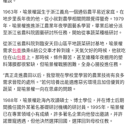
權說。
1963年，喻景權誕生于浙江義烏一個通俗農平易近家庭。在
地步里長年夜的他，從小就對農學相關問題覺得獵奇。1979
年，喻景權進進浙江農業年夜學園藝系學習，畢業后被分派
至浙江省農科院園藝研討所任務，開始從事蔬菜種植研討。
從浙江省農科院到臨安天目山區平地蔬菜研討基地，喻景權
需求
包養
換乘6趟公交車才幹到達。天氣欠好的時候，他就吃
住在山
包養
上。那時候，條件艱苦，甚至連種年夜棚用的塑
料薄膜都很緊缺，但喻景權戰勝困難，全身心腸投進任務。
“真正走進農田以后，我發現在學校里學習的農業技術有良多
需求晉陞的處所。”若何培養出能適應惡劣環境且加倍優質的
蔬菜，是喻景權一向在思慮的問題。
1988年，喻景權赴海內攻讀碩士、博士學位，并在博士后期
間擔任國外某著名基礎研討機構的研討員。1995年，喻景權
已在專業領域小有成績，許多著名企業向他發出邀請，并許
諾豐寵遇遇，但他決然選擇回國，選擇回到母校任教。