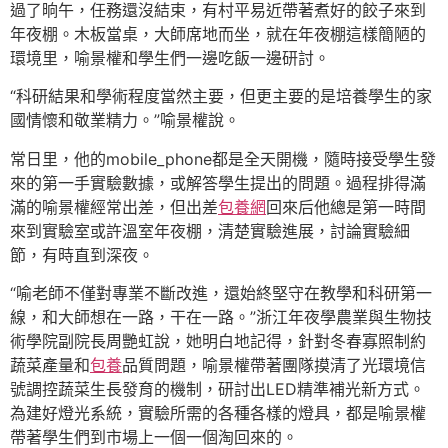
過了晌午，任務還沒結束，有村平易近帶著煮好的餃子來到
年夜棚。木板當桌，大師席地而坐，就在年夜棚這樣簡陋的
環境里，喻景權和學生們一邊吃飯一邊研討。
“科研結果和學術程度當然主要，但更主要的是培養學生的家
國情懷和敬業精力。”喻景權說。
常日里，他的mobile_phone都是全天開機，隨時接受學生發
來的第一手實驗數據，或解答學生提出的問題。過程排得滿
滿的喻景權經常出差，但出差
包養網
回來后他總是第一時間
來到實驗室或許溫室年夜棚，清楚實驗進展，討論實驗細
節，有時直到深夜。
“喻老師不僅對專業不斷改進，還始終堅守在教學和科研第一
線，和大師想在一路，干在一路。”浙江年夜學農業與生物技
術學院副院長周艷虹說，她明白地記得，針對冬春寡照制約
蔬菜產量和
包養
品質問題，喻景權帶著團隊摸清了光環境信
號調控蔬菜生長發育的機制，研討出LED精準補光新方式。
為建好燈光系統，實驗所需的各種各樣的燈具，都是喻景權
帶著學生們到市場上一個一個淘回來的。