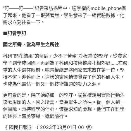
“叮——叮——”記者采訪過程中，喻景權的mobile_phone響
了起來，他看了一眼笑著說，學生發來了一組實驗數據，他
需求立刻往看一下。
■記者手記
國之所需，當為畢生之所往
科研“開花結果”的背后，少不了苦坐“冷板凳”的堅守。從農家
學子到學成回國，再到為了科研和技術推廣扎根郊野……在嚴
重的人生選擇眼前，喻景權總是將國家需求放在第一位，堅
持不懈、迎難而上，這樣的家國情懷貫穿了他的科研人生，
也成為他霸佔一個又一個技術難題的動力之源。
更可貴的是，除了始終如一的堅守，喻景權還用實際行動沾
染著周圍的人。國之所需，當為畢生之所往。從一個人到一
個團隊，秉持科學的信心，懷揣求知的夢想，他們正在科學
的途徑上奮勇攀緣、砥礪前行。
《 國民日報 》（ 2023年08月01日 06 版）