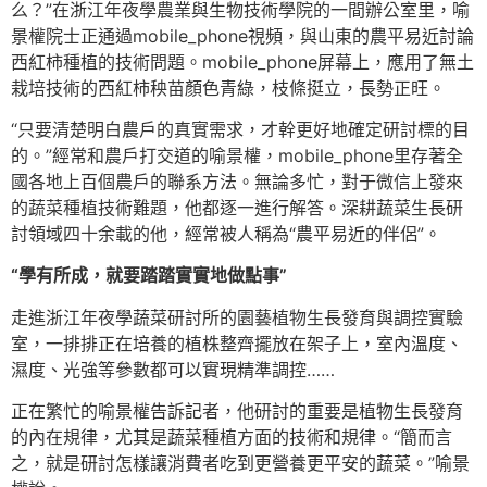
么？”在浙江年夜學農業與生物技術學院的一間辦公室里，喻
景權院士正通過mobile_phone視頻，與山東的農平易近討論
西紅柿種植的技術問題。mobile_phone屏幕上，應用了無土
栽培技術的西紅柿秧苗顏色青綠，枝條挺立，長勢正旺。
“只要清楚明白農戶的真實需求，才幹更好地確定研討標的目
的。”經常和農戶打交道的喻景權，mobile_phone里存著全
國各地上百個農戶的聯系方法。無論多忙，對于微信上發來
的蔬菜種植技術難題，他都逐一進行解答。深耕蔬菜生長研
討領域四十余載的他，經常被人稱為“農平易近的伴侶”。
“學有所成，就要踏踏實實地做點事”
走進浙江年夜學蔬菜研討所的園藝植物生長發育與調控實驗
室，一排排正在培養的植株整齊擺放在架子上，室內溫度、
濕度、光強等參數都可以實現精準調控……
正在繁忙的喻景權告訴記者，他研討的重要是植物生長發育
的內在規律，尤其是蔬菜種植方面的技術和規律。“簡而言
之，就是研討怎樣讓消費者吃到更營養更平安的蔬菜。”喻景