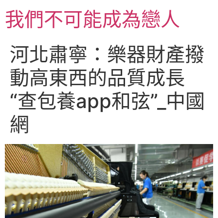
跳
我們不可能成為戀人
至
主
要
河北肅寧：樂器財產撥
內
容
動高東西的品質成長
“查包養app和弦”_中國
網