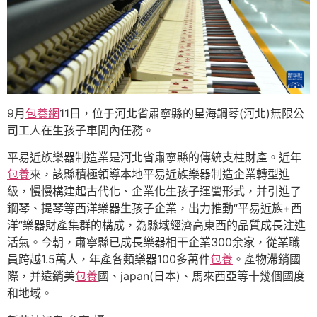
9月
包養網
11日，位于河北省肅寧縣的星海鋼琴(河北)無限公
司工人在生孩子車間內任務。
平易近族樂器制造業是河北省肅寧縣的傳統支柱財產。近年
包養
來，該縣積極領導本地平易近族樂器制造企業轉型進
級，慢慢構建起古代化、企業化生孩子運營形式，并引進了
鋼琴、提琴等西洋樂器生孩子企業，出力推動“平易近族+西
洋”樂器財產集群的構成，為縣域經濟高東西的品質成長注進
活氣。今朝，肅寧縣已成長樂器相干企業300余家，從業職
員跨越1.5萬人，年產各類樂器100多萬件
包養
。產物滯銷國
際，并遠銷美
包養
國、japan(日本)、馬來西亞等十幾個國度
和地域。