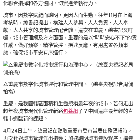
化聯合指揮和各方協同，切實進步執行力。
城市，因數字賦能而聰明，更因人而生動。往年11月在上海
考核時，總書記提出，構建人人參與、人人負責、人人奉
獻、人人共享的城市管理配合體。這次在重慶，總書記又叮
囑，城市管理觸及方方面面，重要的是以“時時安心不下”的責
任感，做好預案、精準管控、疾速反應，有用處置各類事
態，確保城市平安有序運行。
△重慶市數字化城市運行和管理中間。（總臺央視記者周倜
拍攝）
重慶，是我國轄區面積和生齒規模最年夜的城市。若何走出
超年夜城市現代化管理新路
包養網
子？中國這座最年輕的直
轄市道臨新的課題。
4月24日上午，總書記在聽取重慶市委市當局任務匯報時，
再次針對城市管理作出指導：加速聰明城市建設程序，構建