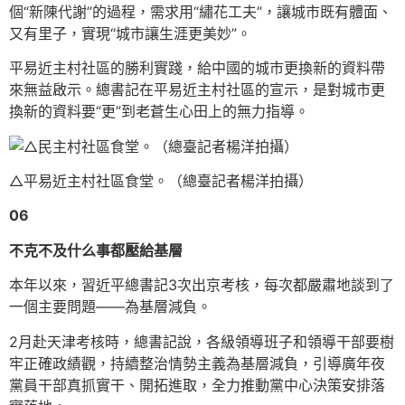
個“新陳代謝”的過程，需求用“繡花工夫”，讓城市既有體面、
又有里子，實現“城市讓生涯更美妙”。
平易近主村社區的勝利實踐，給中國的城市更換新的資料帶
來無益啟示。總書記在平易近主村社區的宣示，是對城市更
換新的資料要“更”到老蒼生心田上的無力指導。
△平易近主村社區食堂。（總臺記者楊洋拍攝）
06
不克不及什么事都壓給基層
本年以來，習近平總書記3次出京考核，每次都嚴肅地談到了
一個主要問題——為基層減負。
2月赴天津考核時，總書記說，各級領導班子和領導干部要樹
牢正確政績觀，持續整治情勢主義為基層減負，引導廣年夜
黨員干部真抓實干、開拓進取，全力推動黨中心決策安排落