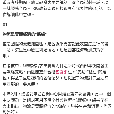
重慶考核期間，總書記發表主要講話，從全局謀劃一域、以
一域服務全局。《時政新聞眼》摘取具有代表性的6句話，為
你解讀此中意蘊。
01
物流是實體經濟的“筋絡”
重慶國際物流樞紐園區，是習近平總書記此次重慶之行的第
一站。這里是中歐班列始發地，也是西部陸海新通道策源
地。
在考核中，總書記請求重慶奮力打造新時代西部年夜開發主
要戰略支點、內陸開放綜合樞
包養網
紐。“支點”“樞紐”的定
位，得益于重慶獨特的區位優勢，也提醒了物流對于重慶甚
至西部的主要意義。
本年2月，總書記掌管召開中心財經委第四次會議，此中一個
主要議題，是研討有用下降全社會物流本錢問題。總書記在
會上指出，物流是實體經濟的“筋絡”，聯接生產和消費、內貿
和外貿。