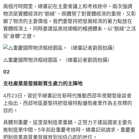
兩個月時間里，總書記在主要會議上和考核途中，兩次強調
物流是實體經濟的“筋絡”，既體現了對實體經濟的重視，又彰
顯了物流的主要價值。我們要堅持把發展經濟的著力點放在
實體經濟上，同時要建設高效順暢的暢通體系，以“筋絡”之活
促“身體”之健。
△重慶國際物流樞紐園區。（總臺記者劉雨拍攝）
02
支柱產業是發展新質生產力的主陣地
4月23日，習近平總書記在新時代推動西部年夜開發座談會
上指出，西部地區要堅持把發展特點優勢產業作為主攻標的
目的。
具體到重慶，這里是制造業重鎮，正努力于建設國家主要先
進制造業中間。5年前赴重慶考核時，總書記就請求，重慶要
把制造業高質量發展放到加倍凸起的地位。