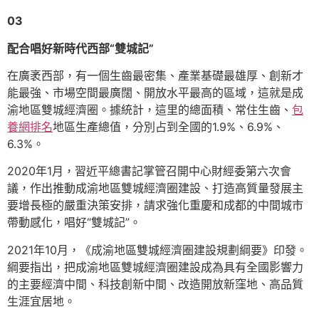
03
配合唱好新時代西部“雙城記”
在廣袤西部，有一個生齒最密集、產業基礎最雄厚、創新才
能最強、市場空間最廣闊、開放水平最高的區域，這就是成
渝地區雙城經濟圈。據統計，這里的總面積、常住生齒、
包
養網排名
地區生產總值，分別占到全國的1.9%、6.9%、
6.3%。
2020年1月，習近平總書記掌管召開中心財經委第六次會
議，作出推動成渝地區雙城經濟圈建設、打造高質量發展主
要增長極的嚴重決策安排，請求強化重慶和成都的中間城市
帶動感化，唱好“雙城記”。
2021年10月，《成渝地區雙城經濟圈建設規劃綱要》印發。
綱要指出，把成渝地區雙城經濟圈建設成為具有全國影響力
的主要經濟中間、科技創新中間、改造開放新窪地、高品質
生涯宜居地。