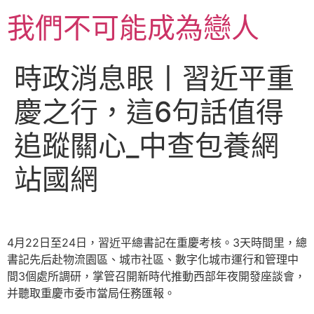
跳
我們不可能成為戀人
至
主
要
時政消息眼丨習近平重
內
容
慶之行，這6句話值得
追蹤關心_中查包養網
站國網
4月22日至24日，習近平總書記在重慶考核。3天時間里，總
書記先后赴物流園區、城市社區、數字化城市運行和管理中
間3個處所調研，掌管召開新時代推動西部年夜開發座談會，
并聽取重慶市委市當局任務匯報。