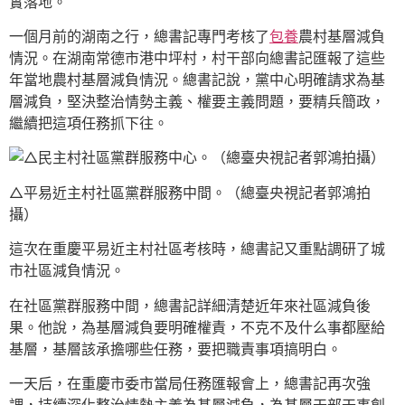
實落地。
一個月前的湖南之行，總書記專門考核了
包養
農村基層減負
情況。在湖南常德市港中坪村，村干部向總書記匯報了這些
年當地農村基層減負情況。總書記說，黨中心明確請求為基
層減負，堅決整治情勢主義、權要主義問題，要精兵簡政，
繼續把這項任務抓下往。
△平易近主村社區黨群服務中間。（總臺央視記者郭鴻拍
攝）
這次在重慶平易近主村社區考核時，總書記又重點調研了城
市社區減負情況。
在社區黨群服務中間，總書記詳細清楚近年來社區減負後
果。他說，為基層減負要明確權責，不克不及什么事都壓給
基層，基層該承擔哪些任務，要把職責事項搞明白。
一天后，在重慶市委市當局任務匯報會上，總書記再次強
調，持續深化整治情勢主義為基層減負，為基層干部干事創