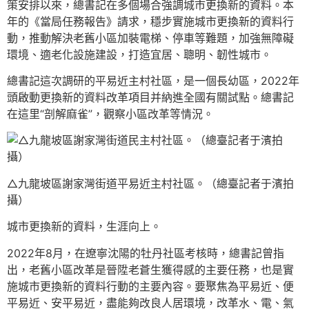
策安排以來，總書記在多個場合強調城市更換新的資料。本
年的《當局任務報告》請求，穩步實施城市更換新的資料行
動，推動解決老舊小區加裝電梯、停車等難題，加強無障礙
環境、適老化設施建設，打造宜居、聰明、韌性城市。
總書記這次調研的平易近主村社區，是一個長幼區，2022年
頭啟動更換新的資料改革項目并納進全國有關試點。總書記
在這里“剖解麻雀”，觀察小區改革等情況。
△九龍坡區謝家灣街道平易近主村社區。（總臺記者于濱拍
攝）
城市更換新的資料，生涯向上。
2022年8月，在遼寧沈陽的牡丹社區考核時，總書記曾指
出，老舊小區改革是晉陞老蒼生獲得感的主要任務，也是實
施城市更換新的資料行動的主要內容。要聚焦為平易近、便
平易近、安平易近，盡能夠改良人居環境，改革水、電、氣