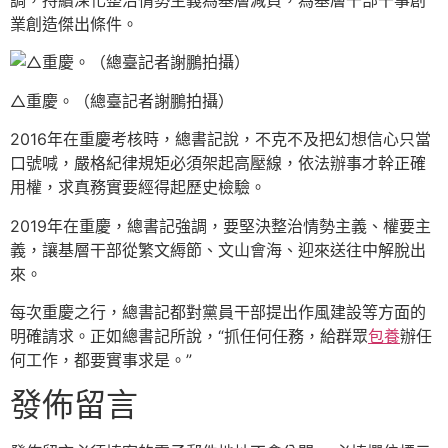
業創造傑出條件。
△重慶。（總臺記者謝鵬拍攝）
2016年在重慶考核時，總書記說，不克不及把幻想信心只當
口號喊，嚴格紀律規矩必須架起高壓線，依法辦事才幹正確
用權，求真務實要經得起歷史檢驗。
2019年在重慶，總書記強調，要堅決整治情勢主義、權要主
義，讓基層干部從繁文縟節、文山會海、迎來送往中解脫出
來。
每次重慶之行，總書記都對黨員干部提出作風建設等方面的
明確請求。正如總書記所說，“抓任何任務，給群眾
包養
辦任
何工作，都要實事求是。”
發佈留言