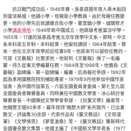
抗日戰鬥成功后，1946年春，吳泰昌隨年夜人乘木船回
到當涂縣城。他讀小學，母親是小學教員。由於母親任務變
更，他的小學先后就讀連合街小學、霍里鎮小學、城關修才
小學
講座場地
。1949年新中國成立，他跳級考進當涂中學。
1955年，17歲的吳泰昌考進北京年夜學中文系。那時，中文
系本科是五年制。本科結業，他留校讀研，1964年結業。算
來，他在北京年夜學前后唸書9年。他原來可以留校任教的，
可是《文藝報》社需求他，他就到《文藝報》做了一名編
纂，持久從事文學編纂任務。1984年至1998年，他擔負《文
藝報》副總編、第一副總編，編審，后為報社參謀。1992年
起為享用國務院特別補助專家。1979年9月他參加中國作家
協會，為中國作協第五、六屆全國委員會委員，第七至九屆
全國委員會聲譽委員，同時兼任中國散文學會、冰心研討會
聲譽會長、中國陳述文學學會參謀、《兒童文學》編委等。
他親歷文壇60多年，暮年保持“親歷大師”系列寫作，已出書
散文、評論集30余部，代表作品有《藝文軼話》《文苑漫
筆》《文學情思》《夢里滄桑》等，《藝文軼話》獲新時代
全國優良散文集獎，他還主編了《中國新文學年夜系（1977