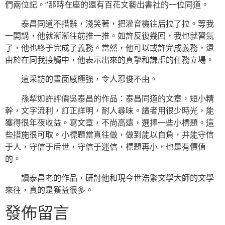
們兩位記。”那時在座的還有百花文藝出書社的一位同道。
泰昌同道不措辭，淺笑著，把灌音機往后拉了拉。等我
一開講，他就漸漸往前推一推。如許反復幾回，我也就習氣
了，他也終于完成了義務。當然，他可以或許完成義務，還
由於在同我接觸中，他表示出來的真摯和謙虛的任務立場。
這采訪的畫面感極強，令人忍俊不由。
孫犁如許評價吳泰昌的作品：泰昌同道的文章，短小精
幹，文字流利，訂正詳明，耐人尋味。讀者用很少時光，能
獲得很年夜收益。寫文章，不尚高遠，選擇一些小標題。這
些措施很可取。小標題當真往做，做到能以自負，并能守信
于人，守信于后世，守信于迷信，標題再小，也是有價值
的。
讀泰昌老的作品，研討他和現今世浩繁文學大師的文學
來往，真的是獲益很多。
發佈留言