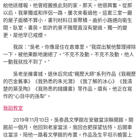
給他送樣報，他曾經搬進此刻的家，那天，他很興奮。從那
以后，我單獨或和伴侶一路，屢次來看過他，這套三室一廳
的屋子面積不算小，書刊材料日漸聚積，曲折小路通向衛生
間、臥室、書房。如許的景不雅簡直沒有變過，獨一的變
更，是他早已戒煙。
我說：“吳老，你像是住在倉庫里。”我提出幫他整理掃除
一下，被他果斷地謝絕了。“不克不及動，不克不及動，他人
一動我就找不到了。”
吳老坐擁書城，退休后完成“親歷大師”系列作品《我親歷
的巴金舊事》《我熟悉的朱光潛》《我了解的冰心》《我清
楚的葉圣陶》《我熟悉的錢鍾書》等作品，還有，他正在寫
作的“心目中的孫犁”。
舞蹈教室
2019年11月10日，吳泰昌文學館在安徽當涂縣開館。開
館前一個月，他回到老家當涂，我回合肥探望怙恃，后開車
往當涂，陪他一路看文學館的布置。作品及生平坦示櫥窗上