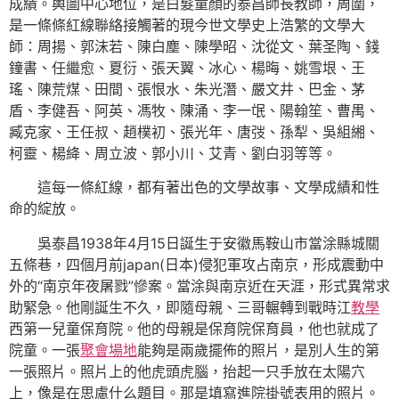
成績。輿圖中心地位，是白髮童顏的泰昌師長教師，周圍，
是一條條紅線聯絡接觸著的現今世文學史上浩繁的文學大
師：周揚、郭沫若、陳白塵、陳學昭、沈從文、葉圣陶、錢
鐘書、任繼愈、夏衍、張天翼、冰心、楊晦、姚雪垠、王
瑤、陳荒煤、田間、張恨水、朱光潛、嚴文井、巴金、茅
盾、李健吾、阿英、馮牧、陳涌、李一氓、陽翰笙、曹禺、
臧克家、王任叔、趙樸初、張光年、唐弢、孫犁、吳組緗、
柯靈、楊絳、周立波、郭小川、艾青、劉白羽等等。
這每一條紅線，都有著出色的文學故事、文學成績和性
命的綻放。
吳泰昌1938年4月15日誕生于安徽馬鞍山市當涂縣城關
五條巷，四個月前japan(日本)侵犯軍攻占南京，形成震動中
外的“南京年夜屠戮”慘案。當涂與南京近在天涯，形式異常求
助緊急。他剛誕生不久，即隨母親、三哥輾轉到戰時江
教學
西第一兒童保育院。他的母親是保育院保育員，他也就成了
院童。一張
聚會場地
能夠是兩歲擺佈的照片，是別人生的第
一張照片。照片上的他虎頭虎腦，抬起一只手放在太陽穴
上，像是在思慮什么題目。那是填寫進院掛號表用的照片。