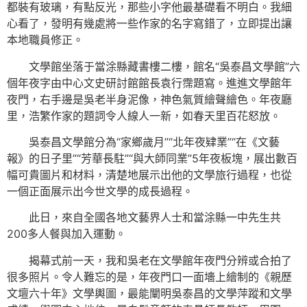
都裝有玻璃，有點反光，那些小字他最基礎看不明白。我細
心看了，發明有幾處將一些作家的名字寫錯了，立即提出讓
本地職員修正。
文學館坐落于當涂縣藏書樓二樓，館名“吳泰昌文學館”六
個年夜字由中心文史研討館館長袁行霈題寫。進進文學館年
夜門，右手邊是吳老半身泥像，神色氣質繪聲繪色。年夜廳
里，浩繁作家的題詞令人線人一新，如春天里百花怒放。
吳泰昌文學館分為“家鄉歲月”“北年夜肄業”“在《文藝
報》的日子里”“芳華長駐”“與大師同業”5年夜板塊，展出數百
幅可貴圖片和材料，清楚地展示出他的文學旅行過程，也從
一個正面展示出今世文學的成長過程。
此日，來自全國各地文藝界人士和當涂縣一中先生共
200多人餐與加入運動。
揭幕式前一天，我和吳老在文學館年夜門分辨或合拍了
很多照片。令人難忘的是，年夜門口一面墻上繪制的《親歷
文壇六十年》文學輿圖，最能闡明吳泰昌的文學萍蹤和文學