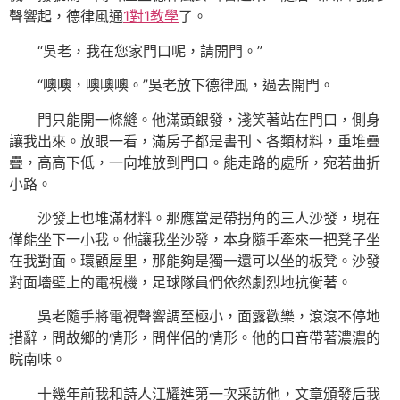
聲響起，德律風通
1對1教學
了。
“吳老，我在您家門口呢，請開門。”
“噢噢，噢噢噢。”吳老放下德律風，過去開門。
門只能開一條縫。他滿頭銀發，淺笑著站在門口，側身
讓我出來。放眼一看，滿房子都是書刊、各類材料，重堆疊
疊，高高下低，一向堆放到門口。能走路的處所，宛若曲折
小路。
沙發上也堆滿材料。那應當是帶拐角的三人沙發，現在
僅能坐下一小我。他讓我坐沙發，本身隨手牽來一把凳子坐
在我對面。環顧屋里，那能夠是獨一還可以坐的板凳。沙發
對面墻壁上的電視機，足球隊員們依然劇烈地抗衡著。
吳老隨手將電視聲響調至極小，面露歡樂，滾滾不停地
措辭，問故鄉的情形，問伴侶的情形。他的口音帶著濃濃的
皖南味。
十幾年前我和詩人江耀進第一次采訪他，文章頒發后我