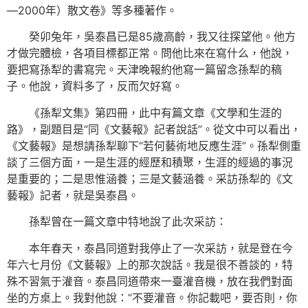
—2000年）散文卷》等多種著作。
癸卯兔年，吳泰昌已是85歲高齡，我又往探望他。他方
才做完體檢，各項目標都正常。問他比來在寫什么，他說，
要把寫孫犁的書寫完。天津晚報約他寫一篇留念孫犁的稿
子。他說，資料多了，反而欠好寫。
《孫犁文集》第四冊，此中有篇文章《文學和生涯的
路》，副題目是“同《文藝報》記者說話”。從文中可以看出，
《文藝報》是想請孫犁聊下“若何藝術地反應生涯”。孫犁側重
談了三個方面，一是生涯的經歷和積聚，生涯的經過的事況
是重要的；二是思惟涵養；三是文藝涵養。采訪孫犁的《文
藝報》記者，就是吳泰昌。
孫犁曾在一篇文章中特地說了此次采訪：
本年春天，泰昌同道對我停止了一次采訪，就是登在今
年六七月份《文藝報》上的那次說話。我是很不善談的，特
殊不習氣于灌音。泰昌同道帶來一臺灌音機，放在我們對面
坐的方桌上。我對他說：“不要灌音。你記載吧，要否則，你