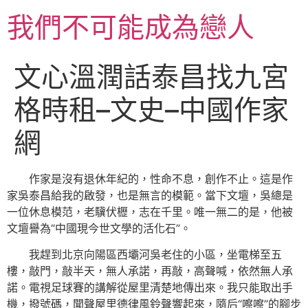
跳
我們不可能成為戀人
至
主
要
文心溫潤話泰昌找九宮
內
容
格時租–文史–中國作家
網
作家是沒有退休年紀的，性命不息，創作不止。這是作
家吳泰昌給我的啟發，也是無言的模範。當下文壇，吳總是
一位休息模范，老驥伏櫪，志在千里。唯一無二的是，他被
文壇譽為“中國現今世文學的活化石”。
我趕到北京向陽區西壩河吳老住的小區，坐電梯至五
樓，敲門，敲半天，無人承諾，再敲，高聲喊，依然無人承
諾。電視足球賽的講解從屋里清楚地傳出來。我只能取出手
機，撥號碼，聞聲屋里德律風鈴聲響起來，隨后“嚓嚓”的腳步