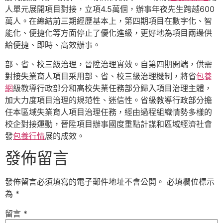
人單元展開項目對接，立項4.5萬個，辦事年夜先生跨越600
萬人。在總結前三期經歷基本上，第四期項目在數字化、智
能化、便捷化等方面停止了優化進級，更好地為項目兩邊供
給便捷、即時、高效辦事。
部、省、校三級治理，晉陞治理實效。自第四期開端，供需
對接失業育人項目采用部、省、校三級治理機制，將省
包養
網
級教導行政部分和高校失業任務部分歸入項目治理主體，
加大力度項目治理的規范性、迷信性。省級教導行政部分擔
任本區域失業育人項目治理任務，經由過程組織情勢多樣的
校企對接運動，晉陞項目辦事國度重點計謀和區域經濟社會
發
包養行情
展的成效。
發佈留言
發佈留言必須填寫的電子郵件地址不會公開。
必填欄位標示
為
*
留言
*