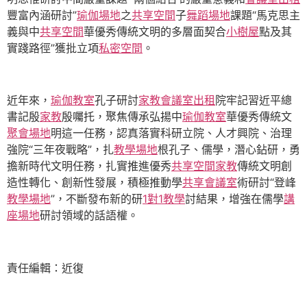
豐富內涵研討”
瑜伽場地
之
共享空間
子
舞蹈場地
課題“馬克思主
義與中
共享空間
華優秀傳統文明的多層面契合
小樹屋
點及其
實踐路徑”獲批立項
私密空間
。
近年來，
瑜伽教室
孔子研討
家教
會議室出租
院牢記習近平總
書記殷
家教
殷囑托，聚焦傳承弘揚中
瑜伽教室
華優秀傳統文
聚會場地
明這一任務，認真落實科研立院、人才興院、治理
強院“三年夜戰略”，扎
教學場地
根孔子、儒學，潛心鉆研，勇
擔新時代文明任務，扎實推進優秀
共享空間
家教
傳統文明創
造性轉化、創新性發展，積極推動學
共享會議室
術研討“登峰
教學場地
”，不斷發布新的研
1對1教學
討結果，增強在儒學
講
座場地
研討領域的話語權。
責任編輯：近復