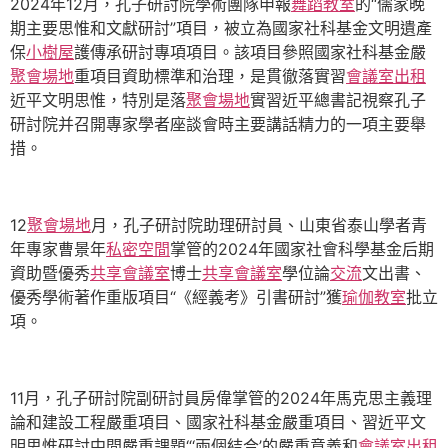
2024年12月，孔子研討院學術團隊申報
舞蹈教室
的“儒家晚
期主要思惟和文獻研討”項目，被立為國家社科基金文明遺產
保
小樹屋
護傳承研討專項項目。該項目參照國家社科基金嚴
聚會場地
重項目資助標準和治理，是貫徹落實習
會議室出租
近平文明思惟，特別是落
聚會場地
實習近平總書記視察孔子
研討院并召開專家學者座談會時主要講話精力的一項主要舉
措。
12
聚會場地
月，孔子研討院助理研討員、山東省泰山學者青
年專家曹景年
私密空間
掌管的2024年國家社會科學基金后期
資助暨優秀
共享會議室
博士
共享會議室
學位論
交流
文出書、
優秀學術著作重版項目“《經義考》引書研討”獲
瑜伽教室
批立
項。
11月，孔子研討院副研討員房偉掌管的2024年馬克思主義理
論和建設工程嚴重項目、國家社科基金嚴重項目、習近平文
明思惟研討中間嚴重課題“‘兩個結合’的嚴重意義和
會議室出租