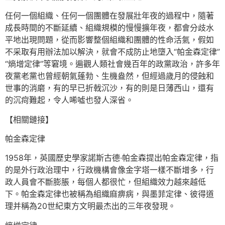
任何一個組織、任何一個團體在發展壯年夜的過程中，隨著
成長時間的不斷延續、組織規模的慢慢擴年夜，都會分歧水
平地出現問題，從而影響整個組織和團體的性命活氣，假如
不采取有用辦法加以解決，就會不成防止地墮入“帕金森定律”
“熵增定律”等窘境。遍觀人類社會幾百年的政黨政治，許多年
夜黨老黨也曾經朝氣蓬勃、生機盎然，但經過歲月的侵蝕和
世事的消磨，有的早已折戟沉沙，有的則是日薄西山，還有
的沉疴難起，令人唏噓也發人深省。
【相關鏈接】
帕金森定律
1958年，英國歷史學家諾斯古德·帕金森提出帕金森定律，指
的是外行政治理中，行政機構會像金字塔一樣不斷增多，行
政人員會不斷膨脹，每個人都很忙，但組織效力越來越低
下。帕金森定律也被稱為組織麻痹病，與墨菲定律、彼得道
理并稱為20世紀東方文明最杰出的三年夜發現。