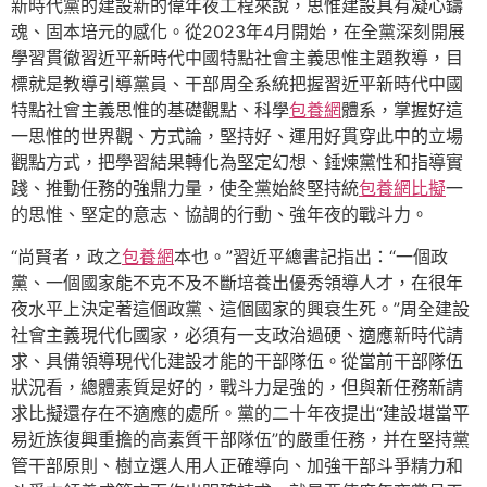
新時代黨的建設新的偉年夜工程來說，思惟建設具有凝心鑄
魂、固本培元的感化。從2023年4月開始，在全黨深刻開展
學習貫徹習近平新時代中國特點社會主義思惟主題教導，目
標就是教導引導黨員、干部周全系統把握習近平新時代中國
特點社會主義思惟的基礎觀點、科學
包養網
體系，掌握好這
一思惟的世界觀、方式論，堅持好、運用好貫穿此中的立場
觀點方式，把學習結果轉化為堅定幻想、錘煉黨性和指導實
踐、推動任務的強鼎力量，使全黨始終堅持統
包養網比擬
一
的思惟、堅定的意志、協調的行動、強年夜的戰斗力。
“尚賢者，政之
包養網
本也。”習近平總書記指出：“一個政
黨、一個國家能不克不及不斷培養出優秀領導人才，在很年
夜水平上決定著這個政黨、這個國家的興衰生死。”周全建設
社會主義現代化國家，必須有一支政治過硬、適應新時代請
求、具備領導現代化建設才能的干部隊伍。從當前干部隊伍
狀況看，總體素質是好的，戰斗力是強的，但與新任務新請
求比擬還存在不適應的處所。黨的二十年夜提出“建設堪當平
易近族復興重擔的高素質干部隊伍”的嚴重任務，并在堅持黨
管干部原則、樹立選人用人正確導向、加強干部斗爭精力和