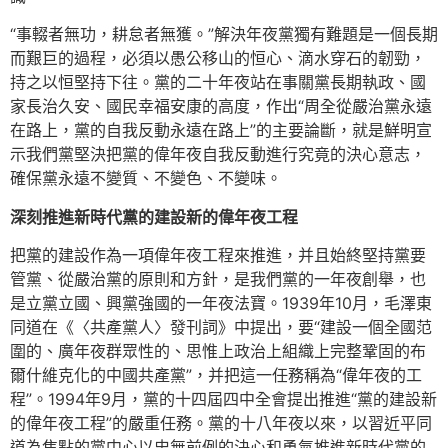
“事輟者無功，耕怠者無獲。”解決年夜黨獨有難題是一個長期
而艱巨的過程，必須以愚公移山的恒心、滴水穿石的韌勁，
持之以恒堅持下往。黨的二十年夜站在事關黨長期執政、國
家長治久安、國民幸福安康的高度，作出“周全從嚴治黨永遠
在路上，黨的自我反動永遠在路上”的主要論斷，就是鮮明宣
示我們黨堅決把黨的偉年夜自我反動進行究竟的決心意志，
確保黨永遠不變質、不變色、不變味。
深刻推進新時代黨的建設新的偉年夜工程
把黨的建設作為一項偉年夜工程來推進，并且始終堅持黨要
管黨、從嚴治黨的原則和方針，是我們黨的一年夜創舉，也
是立黨立國、興黨強國的一年夜法寶。1939年10月，毛澤東
同道在《〈共產黨人〉發刊詞》中提出，要“建設一個全國范
圍的、廣年夜群眾性的、思惟上政治上組織上完整鞏固的布
爾什維克化的中國共產黨”，并把這一任務稱為“偉年夜的工
程”。1994年9月，黨的十四屆四中全會提出推進“黨的建設新
的偉年夜工程”的嚴重任務。黨的十八年夜以來，以習近平同
道為焦點的黨中心以史無前例的決心和勇氣推進新時代黨的