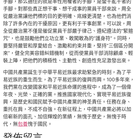
手腳，那么捆住的就是率性用權者的手腳，是蠻干亂干者的
手腳。對那些真正想干事、想干成事的黨員干部來說，周全
從嚴治黨讓他們標的目的更明確、底線更清楚，也為他們消
除了許多內在的干擾原因，更有利于干事創業。可以說，周
全從嚴治黨不僅是催促黨員干部嚴于律己、遵紀遵法的“緊箍
咒”，也是鼓勵他們立功立業、敢闖敢為的“護身符”。同時，
要堅持嚴管和厚愛結合、激勵和約束并重，堅持“三個區分開
來”，健全完美容錯糾錯機制，從而使黨員干部消除顧慮、輕
裝上陣，把他們的積極性、主動性、創造性充足激發出來。
中國共產黨誕生于中華平易近族最求助緊急的時刻，為了平
易近族的重生而生，為了平易近族的復興而興。100多年來，
我們黨在改變國家和平易近族命運的進程中，成為了一個偉
年夜、光榮、正確的黨。推進國家現代化、實現平易近族復
興，是歷史和國民賦予中國共產黨的神圣責任。任務在身、
重托在肩，不成不自強。在新征程上，中國共產黨必將以加
倍嶄新的面孔、加倍輝煌的業績，無愧于歷史，無愧于時
代，無
包養
愧于國民。
發佈留言