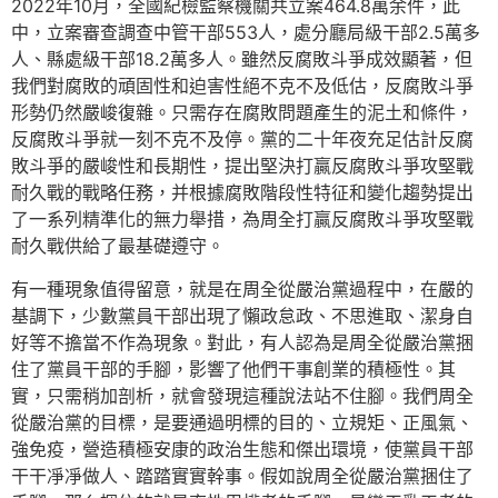
2022年10月，全國紀檢監察機關共立案464.8萬余件，此
中，立案審查調查中管干部553人，處分廳局級干部2.5萬多
人、縣處級干部18.2萬多人。雖然反腐敗斗爭成效顯著，但
我們對腐敗的頑固性和迫害性絕不克不及低估，反腐敗斗爭
形勢仍然嚴峻復雜。只需存在腐敗問題產生的泥土和條件，
反腐敗斗爭就一刻不克不及停。黨的二十年夜充足估計反腐
敗斗爭的嚴峻性和長期性，提出堅決打贏反腐敗斗爭攻堅戰
耐久戰的戰略任務，并根據腐敗階段性特征和變化趨勢提出
了一系列精準化的無力舉措，為周全打贏反腐敗斗爭攻堅戰
耐久戰供給了最基礎遵守。
有一種現象值得留意，就是在周全從嚴治黨過程中，在嚴的
基調下，少數黨員干部出現了懶政怠政、不思進取、潔身自
好等不擔當不作為現象。對此，有人認為是周全從嚴治黨捆
住了黨員干部的手腳，影響了他們干事創業的積極性。其
實，只需稍加剖析，就會發現這種說法站不住腳。我們周全
從嚴治黨的目標，是要通過明標的目的、立規矩、正風氣、
強免疫，營造積極安康的政治生態和傑出環境，使黨員干部
干干凈凈做人、踏踏實實幹事。假如說周全從嚴治黨捆住了