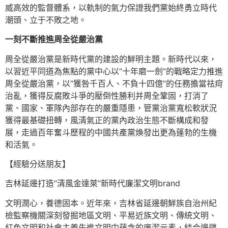
威高效的監督體系，以軌制的氣力保證我們黨始終勇立時代
潮頭、立于不敗之地。
一刻不斷推進周全從嚴治黨
周全從嚴治黨是新時代黨的建設的鮮明主題。新時代以來，
以習近平同道為焦點的黨中心以“十年磨一劍”的戰略定力推進
周全從嚴治黨，以“獲咎千百人、不負十四億”的任務擔當祛疴
治亂，獲得反腐敗斗爭的壓倒性勝利并周全鞏固，打消了
黨、國家、軍隊內部存在的嚴重隱患，管黨治黨寬松軟狀況
獲得最基礎扭轉，風清氣正的黨內政治生態不斷構成和發
展，走過百年奮斗歷程的中國共產黨煥發出更為蓬勃的生機
和活氣。
【經驗分送朋友】
吉林延邊打造“清風金達萊”新時代廉潔文明brand
文明潤心，養德固本。近年來，吉林省延邊朝鮮族自治州紀
檢監察機關深刻發掘地區文明、平易近族文明、傳統文明、
紅色文明和社會主義先進文明中蘊含的廉潔元素，結合邊疆