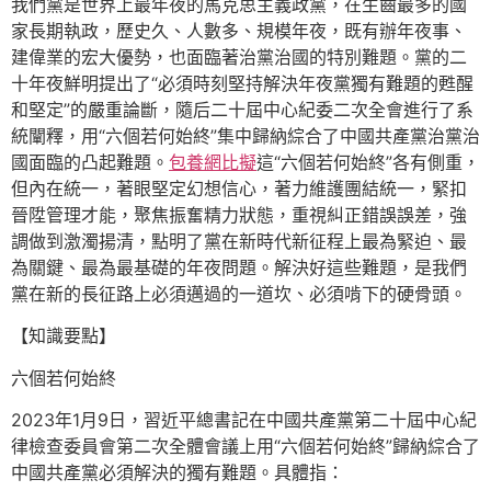
我們黨是世界上最年夜的馬克思主義政黨，在生齒最多的國
家長期執政，歷史久、人數多、規模年夜，既有辦年夜事、
建偉業的宏大優勢，也面臨著治黨治國的特別難題。黨的二
十年夜鮮明提出了“必須時刻堅持解決年夜黨獨有難題的甦醒
和堅定”的嚴重論斷，隨后二十屆中心紀委二次全會進行了系
統闡釋，用“六個若何始終”集中歸納綜合了中國共產黨治黨治
國面臨的凸起難題。
包養網比擬
這“六個若何始終”各有側重，
但內在統一，著眼堅定幻想信心，著力維護團結統一，緊扣
晉陞管理才能，聚焦振奮精力狀態，重視糾正錯誤誤差，強
調做到激濁揚清，點明了黨在新時代新征程上最為緊迫、最
為關鍵、最為最基礎的年夜問題。解決好這些難題，是我們
黨在新的長征路上必須邁過的一道坎、必須啃下的硬骨頭。
【知識要點】
六個若何始終
2023年1月9日，習近平總書記在中國共產黨第二十屆中心紀
律檢查委員會第二次全體會議上用“六個若何始終”歸納綜合了
中國共產黨必須解決的獨有難題。具體指：