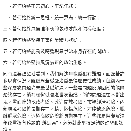
一、若何始終不忘初心、牢記任務；
二、若何始終統一思惟、統一意志、統一行動；
三、若何始終具備強年夜的執政才能和領導程度；
四、若何始終堅持干事創業精力狀態；
五、若何始終能夠及時發現息爭決本身存在的問題；
六、若何始終堅持風清氣正的政治生態。
同時還要甦醒地看到，我們解決年夜黨獨有難題，面臨著許
多現實情況。雖然周全從嚴治黨獲得歷史性成績，但黨內一
些深層次問題尚未最基礎解決，一些老問題反彈回潮的能夠
始終存在，稍有松懈就會逝世灰復燃，新的問題還在不斷出
現，黨面臨的執政考驗、改造開放考驗、市場經濟考驗、內
部環境考驗將長期存在，精力懶惰危險、才能缺乏危險、脫
離群眾危險、消極腐敗危險將長期存在。這些都是阻礙解決
年夜黨獨有難題的“絆馬索”，必須對此堅持足夠的甦醒和認
識。