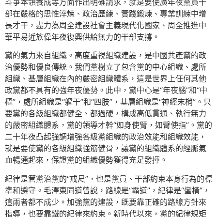
斗爭本領養成等方面作出明確請求，就是要使廣年夜黨員干
部在嚴格的思惟淬煉、政治歷練、實踐鍛煉、專業訓練中增
長才干，盡力為周全建設社會主義現代化國家、周全推進中
華平易近族偉年夜復興供給無力的干部支撐。
黨的氣力來自組織。高度重視組織建設，是中國共產黨的政
治優勢和優良傳統。我們黨樹立了包含黨的中心組織、處所
組織、基層組織在內的嚴密組織體系，這是世界上任何其他
政黨都不具有的強年夜優勢。此中，黨中心是“年夜腦”和“中
樞”，處所組織是“軀干”和“四肢”，基層組織是“神經末梢”。只
要黨的各級組織都健全、都過硬，構成高低貫通、執行無力
的嚴密組織體系，黨的領導才幹“如身使臂，如臂使指”。黨的
二十年夜凸起強調增強各級黨組織的政治效能和組織效能，
就是要使黨的各級組織強筋健骨，讓黨的組織體系的經脈氣
血暢通起來，保證黨的組織優勢獲得充足發揮。
紀律是管黨治黨的“戒尺”，也是黨員、干部約束本身行為的標
準和遵守。毛澤東同道曾說，路線是“霸道”，紀律是“蠻橫”，
這兩者都不成少。加強黨的建設，既要靠正確的路線方針來
指導，也要靠鐵的紀律來約束。新時代以來，黨的紀律規矩