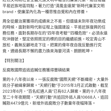
平易近族地區特點，著力打造“清風金達萊”新時代廉潔文明
brand，使廉潔內化為一種思惟自覺和內在修養。
周全從嚴治黨獲得的成績來之不易，但還遠未到年夜功樂成
的時候，面對新時代新征程上強國建設、平易近族復興的任
務任務，面對長期存在的“四年夜考驗”“四種危險”，必須永遠
吹沖鋒號，堅定依照既定的標的目的繼續前進，咬定青山不
放松，義無反顧地走下往，把黨的偉年夜自我反動進行究
竟，通過長期不懈的盡力換來海晏河清、朗朗乾坤。
【特別關注】
反腐敗國際追逃追贓任務獲得豐碩結果
黨的十八年夜以來，一張反腐敗“國際天網”不斷織密，大量外
逃分子被緝拿歸案。“天網行動”于2015年3月正式啟動，截至
2023年6月，“百名紅通人員”已有62人歸案。黨的十八年夜
至二十年夜期間，“天網行動”共追回外逃人員10668人，追回
贓款447.9億元，新增外逃腐敗分子數量年夜幅降落。