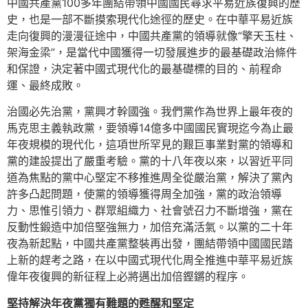
中國共產黨100多年團結帶領中國國民尋求平易近族復興的歷
史，也是一部不斷摸索現代化途徑的歷史。在中華平易近族
走向復興的漫漫征途中，中國共產黨的領導就像“擎天玉柱、
架海金梁”，是當代中國獲得一切發展進步的最基礎政治條件
和保證，決定著中國式現代化的最基礎標的目的、前程命
運、最終成敗。
治國必先治黨，黨興才幹國強。我們黨作為世界上最年夜的
馬克思主義執政黨，要領導14億多中國國民實現迄今為止最
年夜規模的現代化，這項世所罕見的艱巨事業對黨的領導和
黨的建設提出了嚴重考驗。黨的十八年夜以來，以習近平同
道為焦點的黨中心堅定不移推進周全從嚴治黨，解決了黨內
許多凸起問題，使黨的領導獲得周全加強，黨的政治領導
力、思惟引領力、群眾組織力、社會號召力不斷增強，黨在
反動性鍛造中加倍堅強無力，加倍充滿活氣。以黨的二十年
夜為新起點，中國共產黨整裝再出發，團結帶領中國國民踏
上新的趕考之路，在以中國式現代化周全推進中華平易近族
偉年夜復興的新征程上必將邁出加倍鏗鏘的程序。
堅持解決年夜黨獨有難題的甦醒和堅定