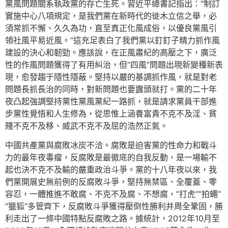
黨風問題關系執政黨的存亡生死。習近平總書記指出：“制訂
實施中心八項規定，是我們黨在新時代的徙木立信之舉，必
須常抓不懈、久久為功，直至真正化風成俗，以優良黨風引
領社風平易近風。”這充足表白了我們黨以釘釘子精力抓作風
建設的決心和韌勁。應該說，在正風肅紀的高壓之下，廣泛
性的作風問題獲得了有用糾治，但“四風”問題出現新變種新表
現，愈發趨于隱性隱蔽。堅持以嚴的基調抓作風，就是對老
問題長抓長治的同時，對新問題也要露頭就打。黨的二十年
夜凸起強調堅持黨性黨風黨紀一路抓，就是請求黨員干部進
步黨性覺悟和人生修為，從思惟上涵養富貴不克不及淫、貧
賤不克不及移、威武不克不及屈的浩然正氣。
中國共產黨與腐敗冰炭不洽。腐敗是迫害黨的性命力和戰斗
力的最年夜毒瘤，反腐敗是最徹底的自我反動，是一場輸不
起也決不克不及輸的嚴重政治斗爭。黨的十八年夜以來，我
們黨開展史無前例的反腐敗斗爭，堅持無禁區、全覆蓋、零
容忍，一體推進不敢腐、不克不及腐、不想腐，“打虎”“拍蠅”
“獵狐”多管齊下，反腐敗斗爭獲得壓倒性勝利并周全鞏固，勝
利走出了一條中國特點反腐敗之路。據統計，2012年10月至