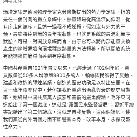
熵增定律
熵增定律是德國物理學家克勞修斯提出的熱力學定律，指的
是在一個封閉的孤立系統中，熱量總是從高溫流向低溫，從
有序走向無序，且這一過程不成逆轉，假如沒有外力的干
預，最終將達到熵的最年夜狀態，也就是系統的最混亂無序
狀態。可是，對開放系統而言，由于它可以將內部能量交換
產生的熵增通過向環境釋放熱量的方法轉移，所以開放系統
有能夠趨向熵減而達到有序狀態。
中國共產黨自1921年景立以來，已經走過了102個年齡，黨
員數量從50多人增添到9800多萬人，領導國民獲得了反動、
建設和改造的輝煌業績，創造的歷史功勛足以特出史冊。在
這一偉年夜歷程中，若何讓我們黨跳出治亂興衰的歷史周期
率，始終是中國共產黨人摸索和答覆的嚴重課題。毛澤東同
道給出了第一個謎底，這就是“讓國民來監督當局”；習近平總
書記給出了第二個謎底，這就是自我反動。這兩個謎底，使
我們黨從內外兩個方面不斷警醒本身、改革本身，永葆茂盛
性命力。