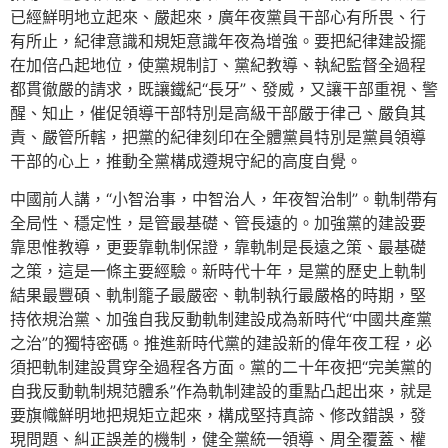
已經鮮明地立起來、嚴起來，廣年夜黨員干部心有所畏、行
有所止，紀律意識和規矩意識年夜為增強。要把紀律建設擺
在加倍凸起地位，使黨規制訂、黨紀教導、執紀監督全過程
都貫徹嚴的請求，既讓鐵紀“長牙”、發威，又讓干部重視、警
醒、知止，催促領導干部特別是高級干部嚴于律己、嚴負其
責、嚴管所轄，把黨的紀律刻印在全體黨員特別是黨員領導
干部的心上，推動全黨構成遵規守紀的高度自覺。
中國前人講，“小智治事，中智治人，年夜智治制”。軌制帶有
全局性、穩定性，是管最基礎、管長遠的。加強黨的建設要
靠思惟教導，更要靠軌制保證，靠軌制是長遠之策、最基礎
之策，這是一條主要經驗。新時代十年，是黨的歷史上軌制
結果最豐碩、軌制籠子最嚴密、軌制執行最嚴格的時期，堅
持依規治黨、加強自我反動軌制建設成為新時代“中國共產黨
之治”的獨特密碼。推進新時代黨的建設新的偉年夜工程，必
須把軌制建設貫穿全過程各方面。黨的二十年夜把“完美黨的
自我反動軌制規范體系”作為軌制建設的重點凸起出來，就是
要旗幟鮮明地把規矩立起來，構成堅持真諦、修改錯誤，發
現問題、糾正誤差的機制，健全黨統一領導、周全覆蓋、權