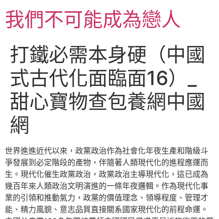
跳
我們不可能成為戀人
至
主
要
打鐵必需本身硬（中國
內
容
式古代化面臨面16）_
甜心寶物查包養網中國
網
世界進進近代以來，政黨政治作為社會化年夜生產和階級斗
爭發展到必定階段的產物，伴隨著人類現代化的進程應運而
生。現代化催生政黨政治，政黨政治主導現代化，這已成為
幾百年來人類政治文明演進的一條年夜邏輯。作為現代化事
業的引領和推動氣力，政黨的價值理念、領導程度、管理才
能、精力風貌、意志品質直接關系國家現代化的前程命運。