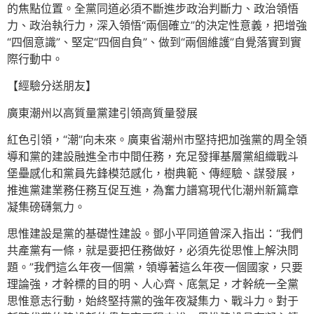
的焦點位置。全黨同道必須不斷進步政治判斷力、政治領悟
力、政治執行力，深入領悟“兩個確立”的決定性意義，把增強
“四個意識”、堅定“四個自負”、做到“兩個維護”自覺落實到實
際行動中。
【經驗分送朋友】
廣東潮州以高質量黨建引領高質量發展
紅色引領，“潮”向未來。廣東省潮州市堅持把加強黨的周全領
導和黨的建設融進全市中間任務，充足發揮基層黨組織戰斗
堡壘感化和黨員先鋒模范感化，樹典範、傳經驗、謀發展，
推進黨建業務任務互促互進，為奮力譜寫現代化潮州新篇章
凝集磅礴氣力。
思惟建設是黨的基礎性建設。鄧小平同道曾深入指出：“我們
共產黨有一條，就是要把任務做好，必須先從思惟上解決問
題。”我們這么年夜一個黨，領導著這么年夜一個國家，只要
理論強，才幹標的目的明、人心齊、底氣足，才幹統一全黨
思惟意志行動，始終堅持黨的強年夜凝集力、戰斗力。對于