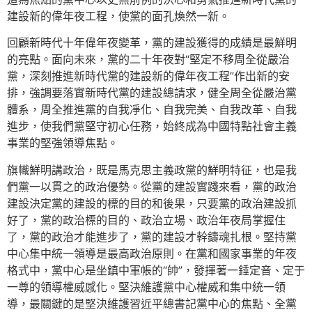
建設新的偉年夜工程，使黨的面孔煥然一新。
回顧新時代十年偉年夜變革，黨的建設獲得的成績是最鮮明
的亮點。面向未來，黨的二十年夜對“堅定不移周全從嚴治
黨，深刻推進新時代黨的建設新的偉年夜工程”作出新的安
排，強調要落實新時代黨的建設總請求，健全周全從嚴治黨
體系，周全推進黨的自我凈化、自我完美、自我改革、自我
進步，使我們黨堅守初心任務，始終成為中國特點社會主義
事業的堅強領導焦點。
旗幟鮮明講政治，既是馬克思主義政黨的鮮明特征，也是我
們黨一以貫之的政治優勢。從黨的建設實踐來看，黨的政治
建設決定黨的建設的標的目的和後果，只要黨的政治建設抓
好了，黨的政治標的目的、政治立場、政治年夜局掌握住
了，黨的政治才能進步了，黨的建設才幹鑄魂扎根。堅持黨
中心集中統一領導是最高政治原則。在黨和國家事業的年夜
格式中，黨中心是坐鎮中軍帳的“帥”，發揮著一錘定音、定于
一尊的領導權威感化。堅決維護黨中心權威和集中統一領
導，最關鍵的是堅決維護習近平總書記黨中心的焦點、全黨