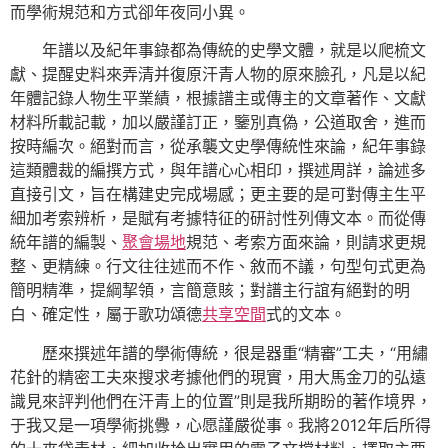
而學術規范和方式卻年夜同小異。
年譜以及紀年事錄都為傳統的史學文體，就是以爬梳文
獻、提醒史料來弄清并復原汗青人物的原來臉孔，凡是以紀
年體記錄人物生平業績，根據譜主或傳主的文章著作、文獻
材料所載記載，加以嚴謹訂正，鑒別真偽，公道取舍，進而
按時編次。絕對而言，從承襲文史學傳統性來論，紀年事錄
這類體裁的編撰方式，與年譜心心相印，撰述周詳，論述多
直接引文，旨在構建史完成場感；更主要的是可對傳主生平
細加考索辨析，是賦有考據特征的研討性列傳文本。而從傳
統年譜的編製、
聚會場地
規范、考索方面來論，則請求更規
整、更精練。行文往往述而不作、敘而不議，句型句式更為
簡明精準，提綱挈領，言簡意賅；對譜主行誼有絕對的明
白、確定性，屬于歌功頌德
共享空間
式的文本。
歷來撰述年譜的學術傳統，很是器重“精審”工夫，“用繡
花針的精密工夫來搜求考據他們的現實，用大馬金刀的弘遠
識見來評判他們在汗青上的位置”則是我所期盼的著作境界，
于我又是一項學術挑釁，心愿謹嚴從事。我將2012年后所得