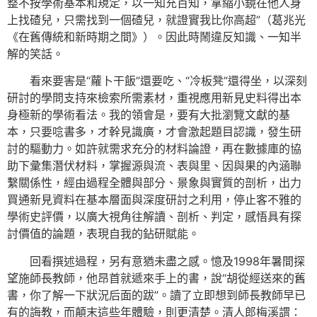
整不按學術基本和規定，以一知充百知，拿縮小鏡在他人身
上找碴兒，只需找到一個碴兒，就證實我比你高超”（葛兆光
《在舊傳統和新時期之間》）。因此時鬧違反知識、一知半
解的笑話。
看來要害是“蘿卜干飯”還要吃、“冷板凳”還得坐，以深刻
研討的學問支持來檢索所需素材，重視應用新見史料得出本
身極新的學術看法。我的領會是，要有大批瀏覽文獻的基
本，只要唸書多，才幹見識廣，才會激起題目認識，發生研
討的驅動力。如許就需求充分的材料論證，再在數據庫的協
助下彙集潛伏材料，掌握源與流、表與里、因與果的內涵聯
繫關係性，經由過程全體與部分、景象與實質的剖析，出力
買通新見資料在基本層面與深度研討之利用，停止客不雅的
學術史評價，以廣大視角往解讀、剖析、判定，感悟具有探
討價值的論題，表現自我的鉆研賦能。
回看撰述過程，另有意猶未盡之感。憶及1998年暑間探
望施師長教師，他昂首就遞來手上的書，說“胡從經送來的舊
書，你了解一下狀況后面的跋”。讀了立即想到師長教師早已
有的誨教，而顛末這些年體驗，則更清楚。清人郎梅溪謂：