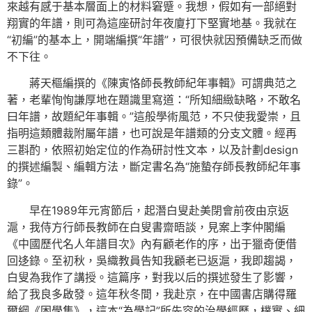
來越有感于基本層面上的材料窘蹙。我想，假如有一部絕對
翔實的年譜，則可為這座研討年夜廈打下堅實地基。我就在
“初編”的基本上，開端編撰“年譜”，可很快就因預備缺乏而做
不下往。
蔣天樞編撰的《陳寅恪師長教師紀年事輯》可謂典范之
著，老輩恂恂謙厚地在題識里寫道：“所知細緻缺略，不敢名
曰年譜，故題紀年事輯。”這般學術風范，不只使我愛崇，且
指明這類體裁附屬年譜，也可說是年譜類的分支文體。經再
三斟酌，依照初始定位的作為研討性文本，以及計劃design
的撰述編製、編輯方法，斷定書名為“施蟄存師長教師紀年事
錄”。
早在1989年元宵節后，起潛白叟赴美閉會前夜由京返
滬，我侍方行師長教師在白叟書齋晤談，見案上李仲閣編
《中國歷代名人年譜目次》內有顧老作的序，出于獵奇便借
回迻錄。至初秋，吳織教員告知我顧老已返滬，我即趨謁，
白叟為我作了講授。這篇序，對我以后的撰述發生了影響，
給了我良多啟發。這年秋冬間，我赴京，在中國書店購得羅
爾綱《困學集》，這本“為學記”所先容的治學經歷，樸實、細