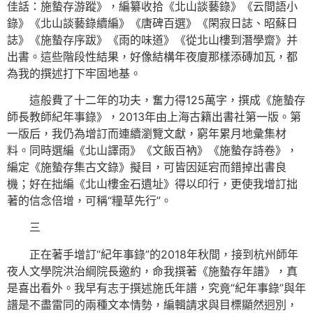
佳話：施蟄存游蹤》，編纂收拾《北山談藝錄》《云間語小
錄》《北山談藝錄續編》《唐碑百選》《閑寂日誌、昭蘇日
誌》《施蟄存序跋》《雨的味道》《從北山樓到潛學齋》并
出書。這些階段性結果，好像結構年夜廈那樣添磚加瓦，都
為我的撰述打下牢固地基。
這般費了十二年的功夫，奮力得125萬字，撰成《施蟄存
師長教師紀年事錄》，2013年由上海古籍出書社第一版。第
一版后，我仍為增訂而連續瀏覽文獻，窮年累月地彙集材
料。同時選編《北山譯雨》《文飯百衲》《施蟄存詩卷》，
編定《施蟄存集古文錄》擬目，可皆因延宕而錯掉出書良
機；好在拙編《北山樓金石遺址》得以印行，更使我增訂拙
著的信念倍增，可稱“糧草先行”。
三
正在著手增訂“紀年事錄”的2018年秋間，接到杭州師年
夜人文學院洪治綱院長邀約，命我撰著《施蟄存年譜》，真
是喜出看外。我早有志于撰述施氏年譜，究竟“紀年事錄”與年
譜是不盡雷同的兩種文本情勢，編輯請求與目標顯然迥別，