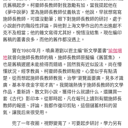
氏舊稿起步。柯靈師長教師對我激勵有加，當我提起他在
《夢中說夢》里為施師長教師仗義執言，他說，早就想寫寫
施師長教師，可還沒動筆；眼下對施師長教師的研討，處于
小說創作的階段性評論，與他對上海文學作出的杰出進獻不
克不及相當；他的雜文寫得尤其好，惋惜沒結集，現在編印
舊稿的叢書良多，而他的舊作都沒遇上。
實在1980年月，噴鼻港劉以鬯主編“新文學叢書”
瑜伽場
地
就曾向施師長教師約稿，施師長教師原擬編《舊篋集》，
也是舊稿遲遲未能檢得而錯過。固然我有近似設法，尚在懵
懂狀況，經李教員、柯靈師長教師點撥，心里似乎有點清
楚，從而想起施師長教師教我，治學“瀏覽面要廣，見多才識
廣，基本年夜金字塔才高”。我開端熱情于施師長教師的文學
作品，重新詩、散文到小說，獲得什么就讀什么，還購買一
套《古代》影印本。從那時起，凡在報刊上讀到有關施師長
教師的報道、評論，我都作復印剪貼，這個儲蓄材料的習
氣，讓我后來很受用。
兜了一年夜圈，視野變寬了，可要起步研討，學力另有