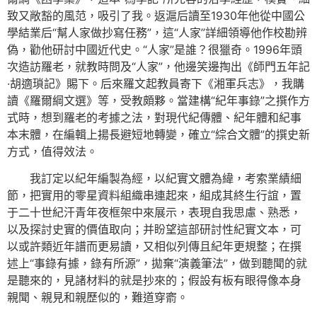
致又敞豁的風范，吸引了我。返滬后讀至1930年他從中國公
學結業后“幫人家做抄寫任務”，這“人家”詳細領導他作校勘辨
偽，勸他研討中國近代史。“人家”是誰？很獵奇。1996年頭
次造訪羅老，就教時問及“人家”，他邊笑邊掏出《師門五年記
·胡適瑣記》賜下。后來羅文起教員寄下《湘軍兵志》，我購
讀《羅爾綱文選》等，受教頗夥。當建構“紀年事錄”之撰作方
式時，想到羅老的考據之法，對現代紀傳體、紀年體和紀事
本末體，在編輯上揚長避短地轉變，確立“綜合文體”的撰史新
方式，值得效法。
我訂定以紀年編製為經，以紀實文體為緯，考索業績細
節，把實用的零星資料組織串連起來，組成其終生行誼，置
于二十世紀汗青年夜框架中來展示，表現自我思慮、熟悉，
以及探討史實的價值取向；并盼望這部研討性紀實文本，可
以或許類近年譜而更易讀，又相似列傳且紀年更規整；在撰
述上“事錄有據，錄有所源”，拋棄“演義筆法”，做到聽聞的就
是聽來的，見諸材料的就是抄來的；假設有板有眼得像本身
親聞、親見和親歷似的，難道穿窬。