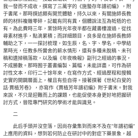
我一發而不成收，撰寫了三萬字的《施蟄存年譜初編》，附
于書尾。那時撰述頗有開荒體驗，持久以來，有關施師長教
師的材料複雜零碎，記載有同有異，個體說法互為牴牾的也
有。為此費時三年，業馀時光年夜半都在藏書樓渡過，從找
尋素材進手，點滴累積；而詳細題目，良多是在施師長教師
輔助之下，一一探討梳理，如生辰，名、字、學名，中學結
業時光，任教多所黌舍的薪水情形，還有多種未脫稿、未刊
稿和遺掉稿落款，以及編《年夜晚報》副刊之經過的事況，
不成勝數。那時囿于叢書編製、篇幅，未能詳盡，可作為研
討性文本，印行二十馀年來，在寫作方式、經過歷程和搜輯
史實的開闢層面上，權且有些自得。接著撰著《世紀白叟的
話·賈植芳卷》，亦寫作《賈植芳年譜初編》附于書末。對我
來說，不只是迎難而上的課題，也能促使本身更好地把握研
討方式，晉陞專門研究的學術才能與識見。
二
此后手頭并沒空落，因尚存彙集到而來不及在“年譜初編”
上應用的資料，想到若何防止在研討中的對症下藥景象，越