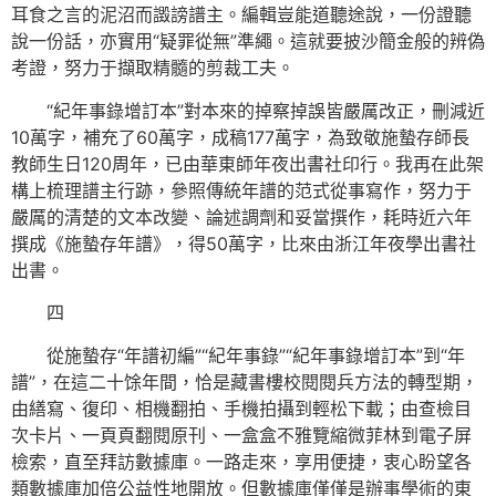
耳食之言的泥沼而譭謗譜主。編輯豈能道聽途說，一份證聽
說一份話，亦實用“疑罪從無”準繩。這就要披沙簡金般的辨偽
考證，努力于擷取精髓的剪裁工夫。
“紀年事錄增訂本”對本來的掉察掉誤皆嚴厲改正，刪減近
10萬字，補充了60萬字，成稿177萬字，為致敬施蟄存師長
教師生日120周年，已由華東師年夜出書社印行。我再在此架
構上梳理譜主行跡，參照傳統年譜的范式從事寫作，努力于
嚴厲的清楚的文本改變、論述調劑和妥當撰作，耗時近六年
撰成《施蟄存年譜》，得50萬字，比來由浙江年夜學出書社
出書。
四
從施蟄存“年譜初編”“紀年事錄”“紀年事錄增訂本”到“年
譜”，在這二十馀年間，恰是藏書樓校閱閱兵方法的轉型期，
由繕寫、復印、相機翻拍、手機拍攝到輕松下載；由查檢目
次卡片、一頁頁翻閱原刊、一盒盒不雅覽縮微菲林到電子屏
檢索，直至拜訪數據庫。一路走來，享用便捷，衷心盼望各
類數據庫加倍公益性地開放。但數據庫僅僅是辦事學術的東