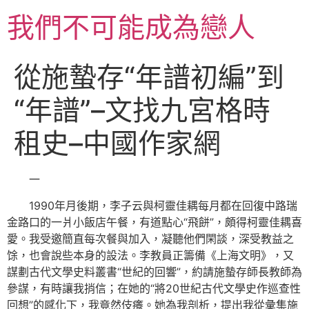
跳
我們不可能成為戀人
至
主
要
從施蟄存“年譜初編”到
內
容
“年譜”–文找九宮格時
租史–中國作家網
一
1990年月後期，李子云與柯靈佳耦每月都在回復中路瑞
金路口的一爿小飯店午餐，有道點心“飛餅”，頗得柯靈佳耦喜
愛。我受邀簡直每次餐與加入，凝聽他們閑談，深受教益之
馀，也會說些本身的設法。李教員正籌備《上海文明》，又
謀劃古代文學史料叢書“世紀的回響”，約請施蟄存師長教師為
參謀，有時讓我捎信；在她的“將20世紀古代文學史作巡查性
回想”的感化下，我竟然伎癢。她為我剖析，提出我從彙集施