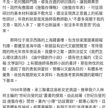
不及。若何獨辟門路，尋覓合適的研討路向，讓我頗費思
忖。固然有應國靖《施蟄存傳略》《施蟄存年表》，可這項
研討的基本材料遠遠不敷充足，還沒呈現真正意義上的拓展
性研討；年夜約就是我見施師長教師勸人“不要多寫關于我的
文章，寫的人多了，變不出新論來，就沒多年夜意思”的由
來。
那時位于南京西路的上海藏書樓，包含徐家匯圖書館報
刊庫，都遷至淮海中路。新館設有近代文獻閱覽室，等待借
閱的時光年夜年夜延長，我甕中之鱉，讀到沈從文《我們怎
么樣往讀古詩》《論中國創作小說》，還有他主編的《至公
報·文學副刊》上有關施師長教師小說的書評，那些熱忱的批
駁，激起了我的勇氣與愛好，預備以文獻為目的，有體系地
彙集、收拾有關原始文本資料，為進進考索與解讀的範疇打
下基本。
1998年頭春，承三聯書店吳彬女史高誼，推舉我介入林
祥主編的“世紀白叟的話”叢書的撰寫，由此拙著《世紀白叟的
話·施蟄存卷》問世。書內“小傳”“訪談實錄”，都專心寫作，且
留意體系性論述。按叢書編製，有個千字的“年夜事年表”，可