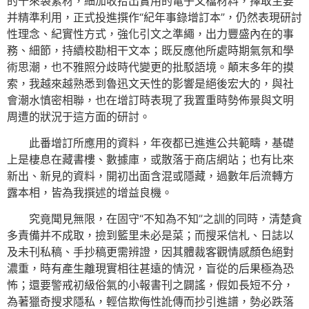
的十來袋素材，細加收拾出實用的電子文檔材料，擇取主要
并精準利用，正式投進撰作“紀年事錄增訂本”，仍然表現研討
性理念、紀實性方式，強化引文之準繩，出力豐盛內在的事
務、細節，持續校勘相干文本；既反應他所處時期氣氛和學
術思潮，也不雅照分歧時代變更的批駁語境。顛末多年的摸
索，我越來越熟悉到魯迅文天性的影響是絕後宏大的，與社
會潮水慎密相聯，也在增訂時表現了我置重時勢佈景與文明
周遭的狀況于這方面的研討。
此番增訂所應用的資料，年夜都已進進公共範疇，基礎
上是棲息在藏書樓、數據庫，或散落于商店網站；也有比來
新出、新見的資料，開初出面含混或隱藏，過數年后流轉方
露本相，皆為我撰述的增益良機。
究竟聞見無限，在固守“不知為不知”之訓的同時，清楚貪
多責備并不成取，撿到籃里未必是菜；而搜采信札、日誌以
及未刊私稿、手抄稿更需辨證，因其體裁客觀情感顏色絕對
濃重，時有產生離現實相往甚遠的情況，盲從的后果極為恐
怖；還要警戒初級俗氣的小報書刊之闢謠，假如長短不分，
為著獵奇搜求隱私，輕信欺侮性訛傳而抄引進譜，勢必跌落