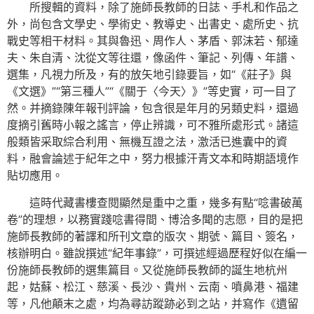
所搜輯的資料，除了施師長教師的日誌、手札和作品之
外，尚包含文學史、學術史、教導史、出書史、處所史、抗
戰史等相干材料。其與魯迅、周作人、茅盾、郭沫若、郁達
夫、朱自清、沈從文等往還，像函件、筆記、列傳、年譜、
選集，凡視力所及，有的放矢地引錄要旨，如“《莊子》與
《文選》”“第三種人”“《關于〈今天〉》”等史實，可一目了
然。并摘錄陳年報刊評論，包含很是年月的另類史料，還過
度摘引舊時小報之謠言，停止辨識，可不雅所處形式。諸這
般類皆采取綜合利用、無機互證之法，激活已進囊中的資
料，融會論述于紀年之中，努力根據汗青文本和時期語境作
貼切應用。
這時代藏書樓查閱顯然是重中之重，幾多有點“唸書破萬
卷”的理想，以務實踐唸書得間、博洽多聞的志愿，目的是把
施師長教師的著譯和所刊文章的版次、期號、篇目、簽名，
核辦明白。雖說撰述“紀年事錄”，可撰述經過歷程好似在編一
份施師長教師的選集篇目。又從施師長教師的誕生地杭州
起，姑蘇、松江、慈溪、長沙、貴州、云南、噴鼻港、福建
等，凡他顛末之處，均為尋訪蹤跡必到之站，并寫作《遺留