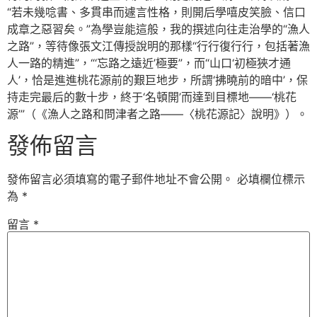
“若未幾唸書、多貫串而遽言性格，則開后學嘻皮笑臉、信口
成章之惡習矣。”為學豈能這般，我的撰述向往走治學的“漁人
之路”，等待像張文江傳授說明的那樣“行行復行行，包括著漁
人一路的精進”，“‘忘路之遠近’極要”，而“山口‘初極狹才通
人’，恰是進進桃花源前的艱巨地步，所謂‘拂曉前的暗中’，保
持走完最后的數十步，終于‘名頓開’而達到目標地——‘桃花
源’”（《漁人之路和問津者之路——〈桃花源記〉說明》）。
發佈留言
發佈留言必須填寫的電子郵件地址不會公開。
必填欄位標示
為
*
留言
*