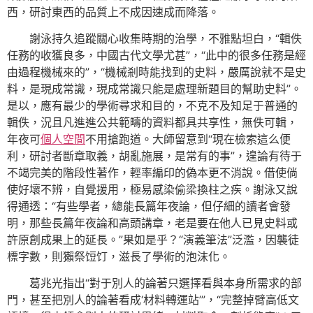
西，研討東西的品質上不成因速成而降落。
謝泳持久追蹤關心收集時期的治學，不雅點坦白，“輯佚
任務的收獲良多，中國古代文學尤甚”，“此中的很多任務是經
由過程機械來的”，“機械剎時能找到的史料，嚴厲說就不是史
料，是現成常識，現成常識只能是處理新題目的幫助史料”。
是以，應有最少的學術尋求和目的，不克不及知足于普通的
輯佚，況且凡進進公共範疇的資料都具共享性，無佚可輯，
年夜可
個人空間
不用搶跑道。大師留意到“現在檢索這么便
利，研討者斷章取義，胡亂施展，是常有的事”，遑論有待于
不竭完美的階段性著作，輕率編印的偽本更不消說。借使倘
使好壞不辨，自覺援用，極易感染偷梁換柱之疾。謝泳又說
得通透：“有些學者，總能長篇年夜論，但仔細的讀者會發
明，那些長篇年夜論和高頭講章，老是要在他人已見史料或
許原創成果上的延長。”果如是乎？“演義筆法”泛濫，因襲徒
標字數，則獺祭饾饤，滋長了學術的泡沫化。
葛兆光指出“對于別人的論著只選擇看與本身所需求的部
門，甚至把別人的論著看成‘材料轉運站’”，“完整掉臂高低文