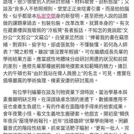
語境，很少領會別人的研討思緒、材料取舍、剖析態度”；又
談及“良多人不依照規則、堂堂正正來唸書引書，而是拍拍腦
殼，似乎都是本
私密空間
身的新發明，甚至把他人說的話題
做的課題拿過去，包裝包裝，改革改革，就算本身的”。有次
在藏書樓與我敬佩的“冷板凳”長者扳話，不知怎的竟說起“文
抄公”“文剪公”“文竊公”，白叟家忿然說：“捧著我的書在竊思
緒、剽資料、偷字句，卻虛張氣勢、不懂裝懂，若何為人師
表？”聞之軫慨。雖說“誰沒豐年輕過”，可在繼續成長先輩的
學術結果方面，應當感性地體味分歧研討周遭的狀況和前提
的差別，進修先輩那種披荊棘地摸索未知範疇的精力，連巨
大的牛頓也有“由於我站在偉人肩膀上”的名言。可見，應實在
倡導嚴厲的學術倫理、樸素安康的研討風尚。
有位學刊編纂在談及刊物資量下滑時說，當治學基本與
素養顯明缺乏時，在深謀遠慮念頭的差遣下，數據庫應用不
妥也會產生負感化，有的作者在面臨唾手得來的檢索成果，
會年夜驚小怪，看文生義地生搬硬套。他戲言，開初是“輯佚
年夜兵”壓境學術報刊，近年“找碴雄師”伏擊學術陣地，罔顧
曩昔式的階段性結果，抓來當活靶子瞄射，“更有一批人，完