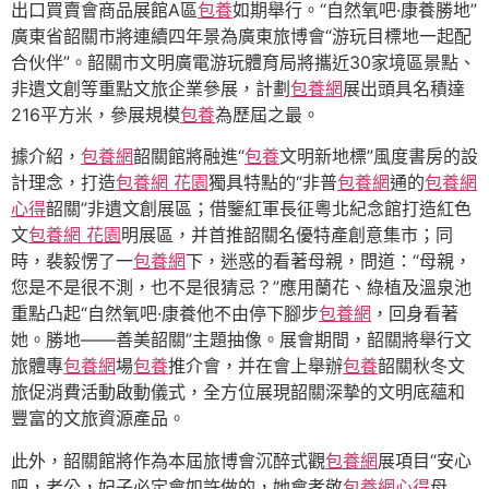
出口買賣會商品展館A區
包養
如期舉行。“自然氧吧·康養勝地”
廣東省韶關市將連續四年景為廣東旅博會“游玩目標地一起配
合伙伴”。韶關市文明廣電游玩體育局將攜近30家境區景點、
非遺文創等重點文旅企業參展，計劃
包養網
展出頭具名積達
216平方米，參展規模
包養
為歷屆之最。
據介紹，
包養網
韶關館將融進“
包養
文明新地標”風度書房的設
計理念，打造
包養網 花園
獨具特點的“非普
包養網
通的
包養網
心得
韶關”非遺文創展區；借鑒紅軍長征粵北紀念館打造紅色
文
包養網 花園
明展區，并首推韶關名優特產創意集市；同
時，裴毅愣了一
包養網
下，迷惑的看著母親，問道：“母親，
您是不是很不測，也不是很猜忌？”應用蘭花、綠植及溫泉池
重點凸起“自然氧吧·康養他不由停下腳步
包養網
，回身看著
她。勝地——善美韶關”主題抽像。展會期間，韶關將舉行文
旅體專
包養網
場
包養
推介會，并在會上舉辦
包養
韶關秋冬文
旅促消費活動啟動儀式，全方位展現韶關深摯的文明底蘊和
豐富的文旅資源產品。
此外，韶關館將作為本屆旅博會沉醉式觀
包養網
展項目“安心
吧，老公，妃子必定會如許做的，她會孝敬
包養網心得
母