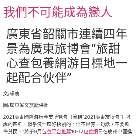
跳
我們不可能成為戀人
至
主
要
廣東省韶關市連續四年
內
容
景為廣東旅博會“旅甜
心查包養網游目標地一
起配合伙伴”
文/楊廣
圖/廣東省文旅廳供圖
2021廣東國際游玩產業博覽會（簡稱“2021廣東旅博會”）才
說的四壁，似乎沒什麼好抉剔的。但不是有一句話，不要欺
侮貧民？”將于9月
包養平台推薦
10-12
包養網
日在廣州中國進