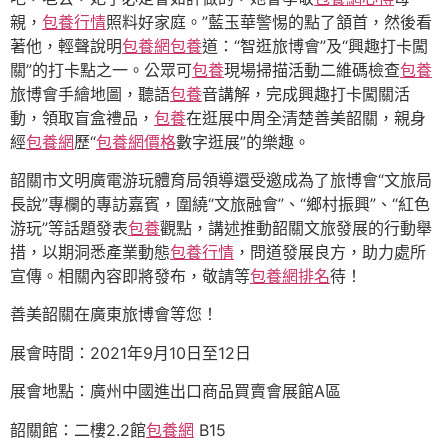
親，
包養行情
照料好家庭。”藍玉華警惕的點了頷首，然後看
著他，輕聲說明
包養網
包養
道：“智逛旅博會”及“興趣打卡闖
關”的打卡點之一。公眾可
包養
現場掃描活動二維碼檢查
包養
旅博會手繪地圖，聽語
包養
音講解，完成興趣打卡闖關活
動，領取盲盒禮品，
包養
在逛展中周全清楚善美韶關，親身
經
包養網
歷“
包養網價格
數字逛展”的樂趣。
韶關市文明廣電游玩體育局領導還受邀成為了旅博會“文旅局
長說”專欄的專訪嘉賓，圍繞“文旅融會”、“鄉村振興”、“紅色
游玩”等話題發表
包養
觀點，講述推動韶關文旅發展的行動舉
措，以期洞悉產業動態
包養行情
，問道發展良方，助力處所
宣傳。相關內容即將發布，敬請等
包養網排名
待！
善美韶關在廣東旅博會等您！
展會時間：2021年9月10日至12日
展會地點：廣州中國進出口商品買賣會展館A區
韶關館：二樓2.2館
包養網
B15