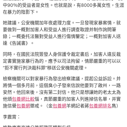
中90％的受益者是女性。也就是說，有8000多萬女性，生涯
在暴力的陰影下。
她建議，公安機關加年夜處理力度。一旦發現家暴案情，就
要做到一概對加害人和受益人進行調查取證并制作詢問筆
錄；一概委托法醫對受益人進行傷情鑒定；一概對加害人送
達《告誡書》。
同時，在國民法院簽發人身保護令裁定書后，加害人違反裁
定書實施家暴行為的，應予以司法拘留，情節嚴重的可以以
“拒不實行判決裁科罪”移送公安機關處理。
檢察機關可以對家暴行為發出檢察建議，提起公益訴訟。并
將情一個多月前，這個臭小子發來信說他要到了啟州，一路
安然。他回來後，沒有第二封信。他只是想讓她的老太太為
他煩
包養網比較
惱，真節嚴重的加害人列進掉信名單，并實
施信譽
包養網
懲戒。（金
包養網
羊網記者蔣
包養網排名
雋）
李震霄：