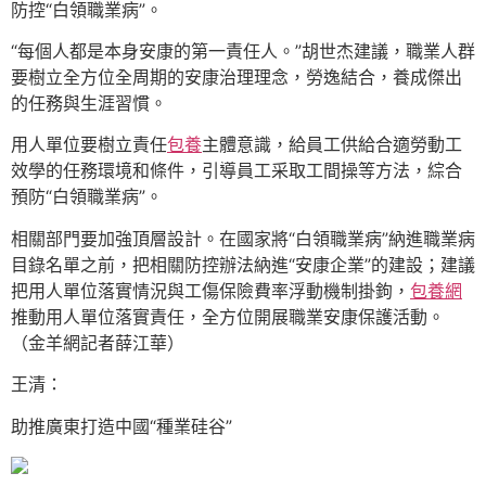
防控“白領職業病”。
“每個人都是本身安康的第一責任人。”胡世杰建議，職業人群
要樹立全方位全周期的安康治理理念，勞逸結合，養成傑出
的任務與生涯習慣。
用人單位要樹立責任
包養
主體意識，給員工供給合適勞動工
效學的任務環境和條件，引導員工采取工間操等方法，綜合
預防“白領職業病”。
相關部門要加強頂層設計。在國家將“白領職業病”納進職業病
目錄名單之前，把相關防控辦法納進“安康企業”的建設；建議
把用人單位落實情況與工傷保險費率浮動機制掛鉤，
包養網
推動用人單位落實責任，全方位開展職業安康保護活動。
（金羊網記者薛江華）
王清：
助推廣東打造中國“種業硅谷”