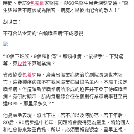
時間、走訪9
包養網
家醫院，與60名醫生患者深刻交通。“醫
生與患者不應該成為陌客，病魔才是彼此配合的敵人！”
胡世杰：
不符合法令定的“白領職業病”不成忽視
“10個下班族，9個頸椎痛”。那頸椎病、“鼠標手”、下背痛
等，算
包養
不算職業病？
省政協委
包養網
員、廣東省職業病防治院副院長胡世杰坦
言，這幾種疾病都不在我國職業病目錄名單內，不屬于法定
職業病。但這類新型職業病所形成的迫害并不亞于傳統職業
病。有研討顯示，肌肉骨骼綜合征在個別行業患病率甚至高
達90％。那里呆多久？”
他憂慮地表現，照此下往，若不加以及時防范，若干年后，
80后、90后步進中老年，問題將會變得更為嚴重，將給個人
和社會帶來繁重負擔。所以，必須要轉變觀念，盡早正視、