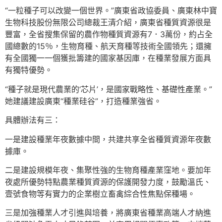
“一粒種子可以改變一個世界。”廣東省政協委員、廣東林中寶
生物科技股份無限公司總裁王清介紹，廣東省種質資源很是
豐富，全省搜集保留的農作物種質資源有7．3萬份，約占全
國總數的15％，生物育種、航天育種等技術全國領先；還擁
有全國獨一一個獲批籌建的國家基因庫，在種業發展方面具
有獨特優勢。
“種子就是現代農業的‘芯片’，是國家戰略性、基礎性產業。”
她建議建設廣東“種業硅谷”，打造種業強省。
具體辦法有三：
一是建設種業年夜數據中間，共建共享全省種質資源年夜數
據庫。
二是建設規模年夜、集聚性強的生物育種產業窪地。要加年
夜處所優勢特點農業種質資源的保護開發力度，鼓勵溫氏、
壹號食物等有實力的企業樹立畜禽綜合性焦點保種場。
三是加強種業人才引進與培養，將廣東省種業高端人才納進