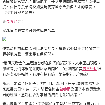
省級緊缺急需人才目錄范圍，并享用相關優惠政策。支撐華
農、仲愷等農業院校加強現代育種專業后備人才的培養。
（金羊網記者蔣雋）
汪
包養網
洪：
家暴情節嚴重者可列進掉信名單
作為深圳市龍崗區國民法院院長，省政協委員汪洪的發言主
題擲地有聲：讓家暴無處遁形。
“我明天發言的主題應該都在你們的鏡頭下、文字里出現過，
那就是我們都很關注的反家暴問題。”汪洪的發言
包養行情
很
有層次和邏輯性，有理有據有節，她先對記者們喊話。
隨后，她舉了個例子：“往年11月25日，是第20個‘國際打消
家庭暴力日’，這一天，某著名博主
包養網
公開了本身遭受家
暴的經歷，惹起社會對家暴的廣泛關注和熱議。”
最后擺數字：中國2．7億個家庭中有30％存在家庭暴力，此