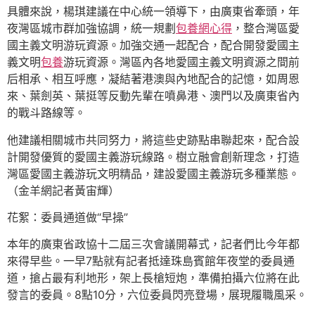
具體來說，楊琪建議在中心統一領導下，由廣東省牽頭，年
夜灣區城市群加強協調，統一規劃
包養網心得
，整合灣區愛
國主義文明游玩資源。加強交通一起配合，配合開發愛國主
義文明
包養
游玩資源。灣區內各地愛國主義文明資源之間前
后相承、相互呼應，凝結著港澳與內地配合的記憶，如周恩
來、葉劍英、葉挺等反動先輩在噴鼻港、澳門以及廣東省內
的戰斗路線等。
他建議相關城市共同努力，將這些史跡點串聯起來，配合設
計開發優質的愛國主義游玩線路。樹立融會創新理念，打造
灣區愛國主義游玩文明精品，建設愛國主義游玩多種業態。
（金羊網記者黃宙輝）
花絮：委員通道做“早操”
本年的廣東省政協十二屆三次會議開幕式，記者們比今年都
來得早些。一早7點就有記者抵達珠島賓館年夜堂的委員通
道，搶占最有利地形，架上長槍短炮，準備拍攝六位將在此
發言的委員。8點10分，六位委員閃亮登場，展現履職風采。