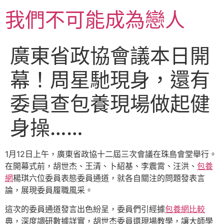
跳
我們不可能成為戀人
至
主
要
廣東省政協會議本日開
內
容
幕！周星馳現身，還有
委員查包養現場做起健
身操……
1月12日上午，廣東省政協十二屆三次會議在珠島會堂舉行。
在開幕式前，胡世杰、王清、卜紹基、李震霄、汪洪、
包養
網
楊琪六位委員表態委員通道，就各自關注的問題發表言
論，展現委員履職風采。
這次的委員通道發言出色紛呈，委員們引經據
包養網比較
典，深度調研數據詳實，胡世杰委員還現場教學，讓大師學