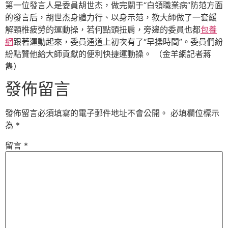
第一位發言人是委員胡世杰，做完關于“白領職業病”防范方面
的發言后，胡世杰身體力行、以身示范，教大師做了一套緩
解頸椎疲勞的運動操，若何點頭扭肩，旁邊的委員也都
包養
網
跟著運動起來，委員通道上初次有了“早操時間”。委員們紛
紛點贊他給大師貢獻的便利快捷運動操。 （金羊網記者蔣
雋）
發佈留言
發佈留言必須填寫的電子郵件地址不會公開。
必填欄位標示
為
*
留言
*