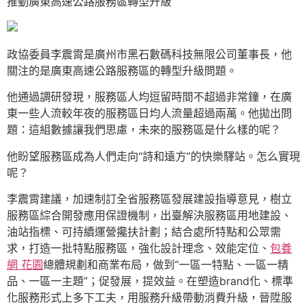
推動廣東高速公路服務區轉型升級
政協委員李震霄是廣州市黑石數碼科技無限公司董事長，他
關注的是廣東高速公路服務區的轉型升級問題。
他通過調研發現，服務區人均逗留時間不超過非常鐘，在廣
東一些人流較年夜的服務區日均人流量超過兩萬。他拋出問
題：這組數據讓我們思慮，未來的服務區是什么樣的呢？
他盼望服務區成為人們走向“詩和遠方”的快樂驛站。怎么實現
呢？
李震霄建議，加速制訂全省服務區發展建設指導意見，樹立
服務區綜合開發應用保證機制，出臺解決服務區用地建設、
油站指標、可持續運營攙扶計劃；結合處所特點和公眾需
求，打造一批特點服務區，強化設計理念、效能定位、
包養
網 花園
總體規劃和商業布局，做到“一區一特點、一區一精
品、一區一主題”；促發展，提效益。在塑造brand化、標準
化服務形式上多下工夫，用服務升級帶動消費升級，晉陞服