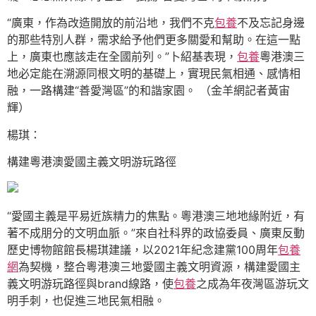
“廣東，作為改造開放的前沿地，我們不克
包養
不及忘記身邊
的那些特別人群，需求給予他們更多關愛和幫助。在這一點
上，廣東也應該走在全國前列。”卜紹基表現，
包養
粵港澳三
地必定能在溯源同根文明的基礎上，實現民氣相通、感情相
融，一路構建“善愛灣區”的和諧家園。 （金羊網記者黃宙
輝）
楊琪：
構建粵港澳愛國主義文明游玩路徑
“愛國主義是平易近族精力的焦點。粵港澳三地地緣附近，有
著不成朋分的文明血脈。”來自社科界的政協委員、廣東反動
歷史博物館館長楊琪建議，以2021年紀念建黨100周年
包養
網
為契機，整合粵港澳三地愛國主義文明資源，構建愛國主
義文明游玩路徑與brand線路，使
包養
之成為年夜灣區游玩文
明手刺，也促進三地民氣相融。