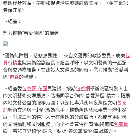
務區經營效益，帶動和促進沿線城鎮經濟發展。 （金羊網記
者薛江華）
卜紹基：
鼎力推動“善愛灣區”的構建
“藝術無障礙，慈悲無界線。”來自文藝界的政協委員、廣東
包
養行情
畫院美術館副館長卜紹基呼吁，以文明藝術的一起配
合與交通為紐帶，在建設人文灣區的同時，鼎力推動“善愛灣
區”
包養
的構建。
卜紹基委
包養網 花園
員建議，按期
包養網
舉辦灣區特別人士
的文明藝術交通展演，弘揚同等合作的“善愛灣區”精力；拓展
內地文藝公益的服務范圍；以深化粵港澳年夜灣區文明
包養
網
藝術交通與一起配合為抓手，推動灣區慈悲事業一體化發
展，爭取三地的特別人士在灣區的分歧處所，都能享用同樣
的文明福利和文明服務；向全社會宣傳推廣“藝術無障
包養網
礙，慈悲無界線”的理念，弘揚“善愛灣區”的奉獻精力。