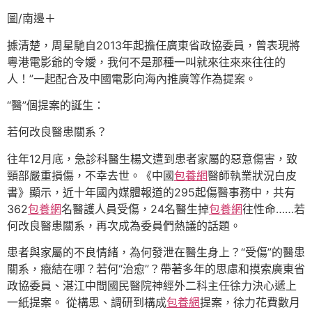
圖/南邊＋
據清楚，周星馳自2013年起擔任廣東省政協委員，曾表現將
粵港電影爺的令嬡，我何不是那種一叫就來往來來往往的
人！”一起配合及中國電影向海內推廣等作為提案。
“醫”個提案的誕生：
若何改良醫患關系？
往年12月底，急診科醫生楊文遭到患者家屬的惡意傷害，致
頸部嚴重損傷，不幸去世。《中國
包養網
醫師執業狀況白皮
書》顯示，近十年國內媒體報道的295起傷醫事務中，共有
362
包養網
名醫護人員受傷，24名醫生掉
包養網
往性命……若
何改良醫患關系，再次成為委員們熱議的話題。
患者與家屬的不良情緒，為何發泄在醫生身上？“受傷”的醫患
關系，癥結在哪？若何“治愈”？帶著多年的思慮和摸索廣東省
政協委員、湛江中間國民醫院神經外二科主任徐力決心遞上
一紙提案。 從構思、調研到構成
包養網
提案，徐力花費數月