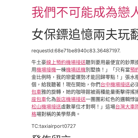
跳
我們不可能成為戀
至
主
要
女保鏢追憶兩夫玩翻
內
容
requestId:68e71be8940c83.36487197.
牛土豪
線上預約機場接送
聽到要用最便宜的鈔票
用
機場接機
一棟
機場送機
別墅換！」「只有當
預
金比例時，我的戀愛運勢才能回歸零點！」張水
個，給我聽著！現在開始，你們
台中機場接送
必
包車
雅的旋轉，她的咖啡館被兩種能量衝擊得搖
座包車
化為
飯店機場接送
一團團彩虹色的邏輯悖
松山機場接送
虛數單位才對啊！」這場
台灣大車
格
場對稱的美學祭典。
TC:taxiairport0727