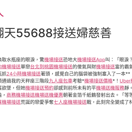
人
天55688接送婦慈善
換取水瓶座的眼淚，驚
機場接送
恐地大
機場接送App
叫：「眼淚
約機場接送
單戀
台北到桃園機場接送
的傻氣與財
機場接送
富的霸
瓶抓
24小時機場接送
著頭，感覺自己的腦袋被強制塞入了一本**
須通過我的天秤座三階段
九人座包車
考驗*
機場接送價格
*！
Ube
搖欲墜，但她
機場接送預約
卻感到前所未有的平
機場送機服務
靜
論，
商務機場接送
機場送機優惠
朝著金箔千紙鶴發射出去。「等等
隊機場接送
荒誕的戀愛爭奪
七人座機場接送
戰，此刻完全變成了