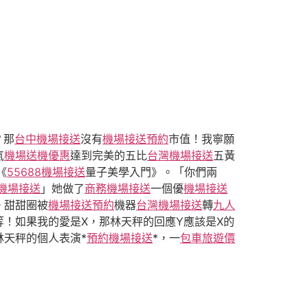
？那
台中機場接送
沒有
機場接送預約
市值！我寧願
氣
機場送機優惠
達到完美的五比
台灣機場接送
五黃
《
55688機場接送
量子美學入門》。「你們兩
r機場接送
」她做了
商務機場接送
一個優
機場接送
。甜甜圈被
機場接送預約
機器
台灣機場接送
轉
九人
！如果我的愛是X，那林天秤的回應Y應該是X的
林天秤的個人表演*
預約機場接送
*，一
包車旅遊價