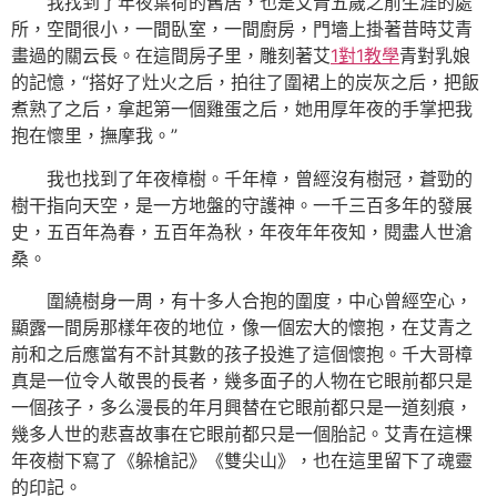
我找到了年夜葉荷的舊居，也是艾青五歲之前生涯的處
所，空間很小，一間臥室，一間廚房，門墻上掛著昔時艾青
畫過的關云長。在這間房子里，雕刻著艾
1對1教學
青對乳娘
的記憶，“搭好了灶火之后，拍往了圍裙上的炭灰之后，把飯
煮熟了之后，拿起第一個雞蛋之后，她用厚年夜的手掌把我
抱在懷里，撫摩我。”
我也找到了年夜樟樹。千年樟，曾經沒有樹冠，蒼勁的
樹干指向天空，是一方地盤的守護神。一千三百多年的發展
史，五百年為春，五百年為秋，年夜年年夜知，閱盡人世滄
桑。
圍繞樹身一周，有十多人合抱的圍度，中心曾經空心，
顯露一間房那樣年夜的地位，像一個宏大的懷抱，在艾青之
前和之后應當有不計其數的孩子投進了這個懷抱。千大哥樟
真是一位令人敬畏的長者，幾多面子的人物在它眼前都只是
一個孩子，多么漫長的年月興替在它眼前都只是一道刻痕，
幾多人世的悲喜故事在它眼前都只是一個胎記。艾青在這棵
年夜樹下寫了《躲槍記》《雙尖山》，也在這里留下了魂靈
的印記。