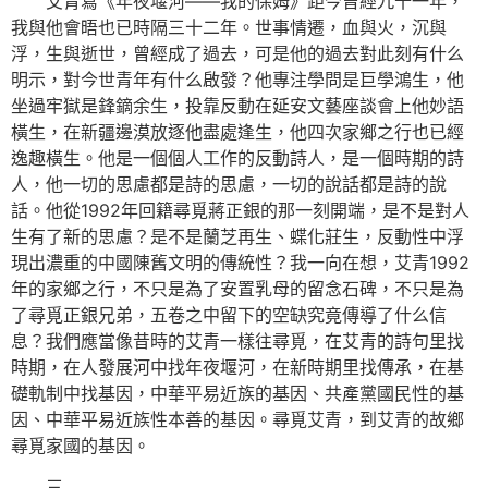
艾青寫《年夜堰河——我的保姆》距今曾經九十一年，
我與他會晤也已時隔三十二年。世事情遷，血與火，沉與
浮，生與逝世，曾經成了過去，可是他的過去對此刻有什么
明示，對今世青年有什么啟發？他專注學問是巨學鴻生，他
坐過牢獄是鋒鏑余生，投靠反動在延安文藝座談會上他妙語
橫生，在新疆邊漠放逐他盡處逢生，他四次家鄉之行也已經
逸趣橫生。他是一個個人工作的反動詩人，是一個時期的詩
人，他一切的思慮都是詩的思慮，一切的說話都是詩的說
話。他從1992年回籍尋覓蔣正銀的那一刻開端，是不是對人
生有了新的思慮？是不是蘭芝再生、蝶化莊生，反動性中浮
現出濃重的中國陳舊文明的傳統性？我一向在想，艾青1992
年的家鄉之行，不只是為了安置乳母的留念石碑，不只是為
了尋覓正銀兄弟，五卷之中留下的空缺究竟傳導了什么信
息？我們應當像昔時的艾青一樣往尋覓，在艾青的詩句里找
時期，在人發展河中找年夜堰河，在新時期里找傳承，在基
礎軌制中找基因，中華平易近族的基因、共產黨國民性的基
因、中華平易近族性本善的基因。尋覓艾青，到艾青的故鄉
尋覓家國的基因。
三