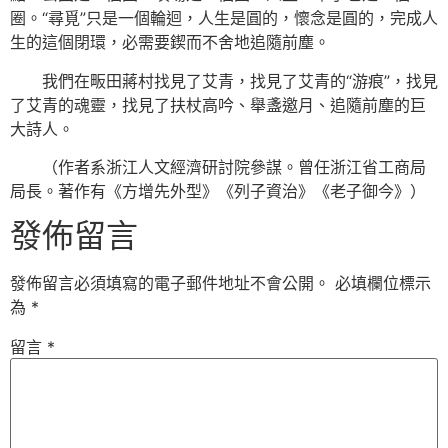
圈。“尋覓”只是一個輪迴，人生是圓的，懷念是圓的，完成人
生的這個閉環，必需要鍥而不舍地追隨前塵。
我們在畈田蔣村找見了艾青，找見了艾青的“游痕”，找見
了艾青的魂靈，找見了扶杖高吟、舉盞邀月、追隨前塵的巨
大詩人。
（作者系浙江人文經濟研討院參謀。曾任浙江省工商局
局長。著作有《方增先外型》《列子資治》《老子御今》）
發佈留言
發佈留言必須填寫的電子郵件地址不會公開。
必填欄位標示
為
*
留言
*