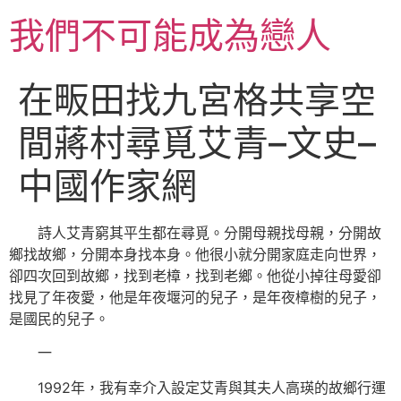
跳
我們不可能成為戀人
至
主
要
在畈田找九宮格共享空
內
容
間蔣村尋覓艾青–文史–
中國作家網
詩人艾青窮其平生都在尋覓。分開母親找母親，分開故
鄉找故鄉，分開本身找本身。他很小就分開家庭走向世界，
卻四次回到故鄉，找到老樟，找到老鄉。他從小掉往母愛卻
找見了年夜愛，他是年夜堰河的兒子，是年夜樟樹的兒子，
是國民的兒子。
一
1992年，我有幸介入設定艾青與其夫人高瑛的故鄉行運