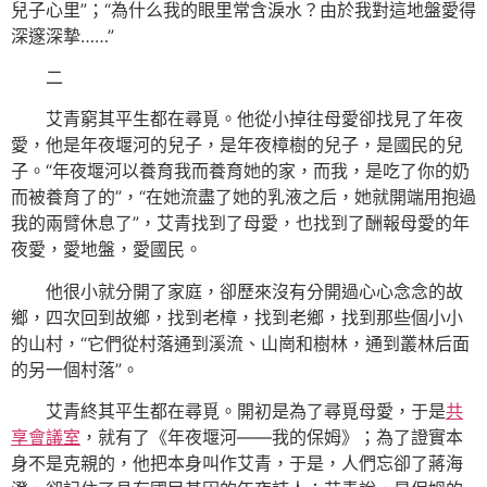
兒子心里”；“為什么我的眼里常含淚水？由於我對這地盤愛得
深邃深摯……”
二
艾青窮其平生都在尋覓。他從小掉往母愛卻找見了年夜
愛，他是年夜堰河的兒子，是年夜樟樹的兒子，是國民的兒
子。“年夜堰河以養育我而養育她的家，而我，是吃了你的奶
而被養育了的”，“在她流盡了她的乳液之后，她就開端用抱過
我的兩臂休息了”，艾青找到了母愛，也找到了酬報母愛的年
夜愛，愛地盤，愛國民。
他很小就分開了家庭，卻歷來沒有分開過心心念念的故
鄉，四次回到故鄉，找到老樟，找到老鄉，找到那些個小小
的山村，“它們從村落通到溪流、山崗和樹林，通到叢林后面
的另一個村落”。
艾青終其平生都在尋覓。開初是為了尋覓母愛，于是
共
享會議室
，就有了《年夜堰河——我的保姆》；為了證實本
身不是克親的，他把本身叫作艾青，于是，人們忘卻了蔣海