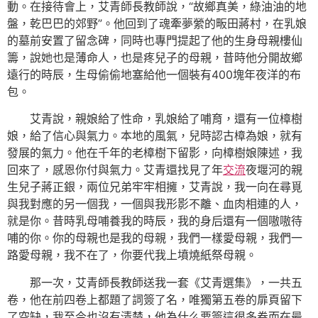
動。在接待會上，艾青師長教師說，“故鄉真美，綠油油的地
盤，乾巴巴的郊野”。他回到了魂牽夢縈的畈田蔣村，在乳娘
的墓前安置了留念碑，同時也專門提起了他的生身母親樓仙
籌，說她也是薄命人，也是疼兒子的母親，昔時他分開故鄉
遠行的時辰，生母偷偷地塞給他一個裝有400塊年夜洋的布
包。
艾青說，親娘給了性命，乳娘給了哺育，還有一位樟樹
娘，給了信心與氣力。本地的風氣，兒時認古樟為娘，就有
發展的氣力。他在千年的老樟樹下留影，向樟樹娘陳述，我
回來了，感恩你付與氣力。艾青還找見了年
交流
夜堰河的親
生兒子蔣正銀，兩位兄弟牢牢相擁，艾青說，我一向在尋覓
與我對應的另一個我，一個與我形影不離、血肉相連的人，
就是你。昔時乳母哺養我的時辰，我的身后還有一個嗷嗷待
哺的你。你的母親也是我的母親，我們一樣愛母親，我們一
路愛母親，我不在了，你要代我上墳燒紙祭母親。
那一次，艾青師長教師送我一套《艾青選集》，一共五
卷，他在前四卷上都題了詞簽了名，唯獨第五卷的扉頁留下
了空缺，我至今也沒有清楚，他為什么要簽這很多卷而在最