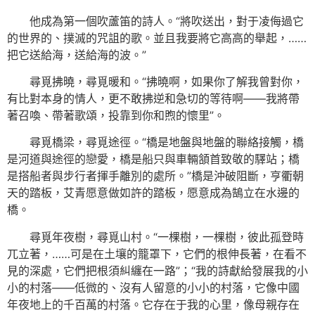
他成為第一個吹蘆笛的詩人。“將吹送出，對于凌侮過它
的世界的、撲滅的咒詛的歌。並且我要將它高高的舉起，……
把它送給海，送給海的波。”
尋覓拂曉，尋覓暖和。“拂曉啊，如果你了解我曾對你，
有比對本身的情人，更不敢拂逆和急切的等待啊——我將帶
著召喚、帶著歌頌，投靠到你和煦的懷里”。
尋覓橋梁，尋覓途徑。“橋是地盤與地盤的聯絡接觸，橋
是河道與途徑的戀愛，橋是船只與車輛頷首致敬的驛站；橋
是搭船者與步行者揮手離別的處所。”橋是沖破阻斷，亨衢朝
天的踏板，艾青愿意做如許的踏板，愿意成為鵠立在水邊的
橋。
尋覓年夜樹，尋覓山村。“一棵樹，一棵樹，彼此孤登時
兀立著，……可是在土壤的籠罩下，它們的根伸長著，在看不
見的深處，它們把根須糾纏在一路”；“我的詩獻給發展我的小
小的村落——低微的、沒有人留意的小小的村落，它像中國
年夜地上的千百萬的村落。它存在于我的心里，像母親存在