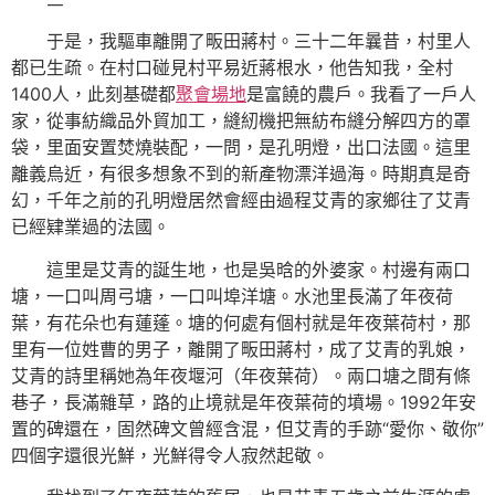
于是，我驅車離開了畈田蔣村。三十二年曩昔，村里人
都已生疏。在村口碰見村平易近蔣根水，他告知我，全村
1400人，此刻基礎都
聚會場地
是富饒的農戶。我看了一戶人
家，從事紡織品外貿加工，縫紉機把無紡布縫分解四方的罩
袋，里面安置焚燒裝配，一問，是孔明燈，出口法國。這里
離義烏近，有很多想象不到的新產物漂洋過海。時期真是奇
幻，千年之前的孔明燈居然會經由過程艾青的家鄉往了艾青
已經肄業過的法國。
這里是艾青的誕生地，也是吳晗的外婆家。村邊有兩口
塘，一口叫周弓塘，一口叫埠洋塘。水池里長滿了年夜荷
葉，有花朵也有蓮蓬。塘的何處有個村就是年夜葉荷村，那
里有一位姓曹的男子，離開了畈田蔣村，成了艾青的乳娘，
艾青的詩里稱她為年夜堰河（年夜葉荷）。兩口塘之間有條
巷子，長滿雜草，路的止境就是年夜葉荷的墳場。1992年安
置的碑還在，固然碑文曾經含混，但艾青的手跡“愛你、敬你”
四個字還很光鮮，光鮮得令人寂然起敬。