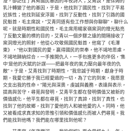
澄，卻記住了具有國民基因的年夜詩人；艾青說，是保姆的
乳汁轉變了他的基因，于是，他找到了國民性，找到了平易
近族性；他找到延安浮圖，找到了反動性，找到了引路的國
民魁首，毛主席說，“艾青同道有些工作想與你聊聊”，聊什么
呢，就是時期性和國民性，毛主席用楊家嶺窯洞的燈光點亮
了反動文藝的標的目的，艾青以一個步驟之遠的間隔接收了
窯洞燈光的照射，他從心坎敬佩國民魁首，他寫了《毛澤
東》，“他以對國民的愛，贏得國民的崇奉，他不竭地思慮，
不竭地歸納綜合，一手推開仇人，一手包進更多的伴侶，‘集
中’是他的天賦的計謀——把最年夜的氣力壓向最年夜的仇
敵”。于是，艾青找到了時期性，“我忠誠于時期，獻身于時
期，我愛它勝于我已經愛過的一切，為了它的到來，我愿意
交支出我的性命。”陽光與深奧，虔誠與義務，表達與表示，
提高與苦守，尋覓與發明，艾青平生都在發明價值又被新的
價值感化，他平生都在尋覓，找到了真諦，找到了真性，也
找到了他的故鄉，找到了愛他的人和被他愛的人。同時，他
又被看成求真求知的思惟引領和價值感化而被人們尋覓。我
們能找到他嗎？我們能在哪里找到他呢？