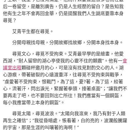
后一卷留空，是離別廣告，仍是人生經歷的留白？是告知我
他有生之年不會再回金華，仍是提醒我們人生謎底要靠本身
尋覓？
艾青平生都在尋覓。
分開母親找母親，分開故鄉找故鄉，分開本身找本身。
尋覓文心，尋覓不受拘束。艾青最早學的是繪畫，他愛
西湖，“耐人留戀的湖心亭使我的心靈不住的顫震”。他有一
會
議室出租
顆碰杯邀月的心，可是沒有找見對酌交心的人。湖
心游痕，帶著破裂的心遠渡重洋，往尋覓不受拘束與戰爭，
“虔愛著不受拘束，恨戰鬥，為了這，憂?著，為了這，絞著
心，流著汗，閃出淚光，緊握著拳頭，捶著桌面”；“讓我們不
要再走了吧，也不要回到出亡所往！我們應當有一個鋼盔，
每小我應當帶上本身的鋼盔”。
尋覓太陽，尋覓波浪。“太陽向我滾來，我乃有對于人類
再生之確信”；“我從昏暗處，悵看著，白的亮的，波瀾般騰躍
的宇宙，那是生涯的叫嚷著的海啊！”