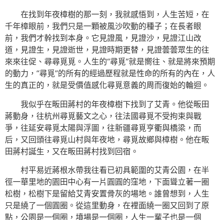
在找到年夜樟樹的那一刻，我就感悟到，人生苦短，在
千年樟眼前，我們只是一顆被風沙吹動的種子；在長者眼
前，我們才幹找到本身。它見證風，見證沙，見證江山改
道，見證生，見證逝世，見證時期更替，見證蕓蕓眾生的往
來來往促、尋尋覓覓。人生的“尋覓”就是嚮往、就是將來預期
的動力，“尋覓”的所有的經過歷程就是性命的所有的內在，人
生的真正的，就是受價值感化尋覓意義的周而復始的輪迴。
我似乎在畈田蔣村的年夜樟樹下找到了艾青。他從畈田
蔣動身，往杭州尋覓藝文之心，往法國尋覓不受拘束與戰
爭，往延安尋覓太陽與浮圖，往新疆尋覓亨衢與橋梁，而
后，又回頭往尋覓山村與年夜地，尋覓故鄉與樟樹。他在畈
田蔣村誕生，又在畈田蔣村找到回宿。
村平易近蔣根水帶我往看已初具範圍的艾青公園，在半
徑一華里地的園田中心有一片圓圓的窪地，下面聳立著一圈
松樹，松樹下是留給艾青安置骨灰的場地。誰曾想到，人生
只是繞了一個圓圈。從這里動身，在裡面繞一圈又回到了原
點，公園是一個圈，墳場是一個圈，人生一輩子也是一個