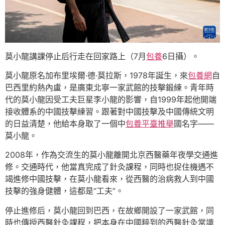
莫小龍講課停止后行走在回家路上（7月
包養
6日攝）。
莫小龍原名加布里埃爾·德·莫拉斯，1978年誕生，來
包養網
自
巴西里約熱內盧，是廣東北寧一家武館的技擊鍛練。青年時
代的莫小龍因受工夫巨星李小龍的影響，自1999年起他開端
接收體系的中國技擊練習。跟著對中國技擊及中國傳統文明
的日益清楚，他給本身取了一個中
包養平臺推舉
國名字——
莫小龍。
2008年，作為交流生的莫小龍離開北京西醫藥年夜學交通進
修。交通時代，他當真完成了針灸課程，同時也捉住機遇不
竭進修中國技擊，在莫小龍看來，從西醫的治病救人到中國
技擊的強身健體，這都是“工夫”。
停止進修后，莫小龍回到巴西，在故鄉開設了一家武館，同
時也傳授西醫針灸課程，把本身在中國粹到的西醫針灸常識