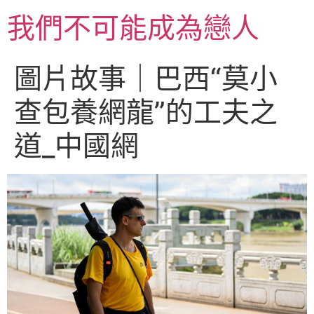
跳
我們不可能成為戀人
至
主
要
圖片故事｜巴西“莫小
內
容
查包養網龍”的工夫之
道_中國網