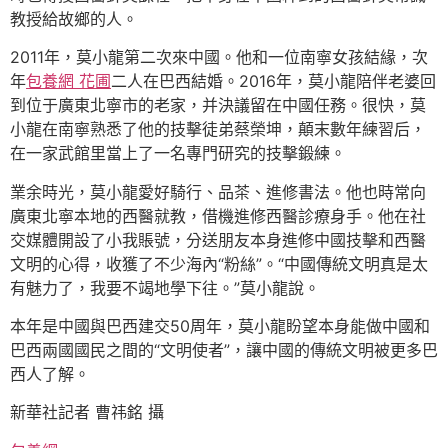
教授給故鄉的人。
2011年，莫小龍第二次來中國。他和一位南寧女孩結緣，次
年
包養網 花圃
二人在巴西結婚。2016年，莫小龍陪伴老婆回
到位于廣東北寧市的老家，并決議留在中國任務。很快，莫
小龍在南寧熟悉了他的技擊徒弟蔡榮坤，顛末數年練習后，
在一家武館里當上了一名專門研究的技擊鍛練。
業余時光，莫小龍愛好騎行、品茶、進修書法。他也時常向
廣東北寧本地的西醫就教，借機進修西醫診療身手。他在社
交媒體開設了小我賬號，分送朋友本身進修中國技擊和西醫
文明的心得，收獲了不少海內“粉絲”。“中國傳統文明真是太
有魅力了，我要不竭地學下往。”莫小龍說。
本年是中國與巴西建交50周年，莫小龍盼望本身能做中國和
巴西兩國國民之間的“文明使者”，讓中國的傳統文明被更多巴
西人了解。
新華社記者 曹祎銘 攝